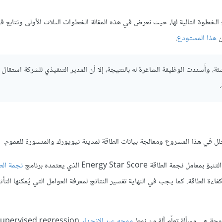
لخطوة التالية لها، حيث نعرض في هذه المقالة الخطوات الثلاث الأولى ونتابع ف
ن
هذا المستودع
.
 وأُسندت الوظيفة الشاغرة له بالنتيجة، إلا أن المدير التنفيذي للشركة استقال و
لل في هذا المشروع ومعالجة بيانات الطاقة لمدينة نيويورك والمنشورة للعموم.
Energy Star Sco الذي يعتمده برنامج
نجمة الط
كفاءة الطاقة. كما يجب في النهاية تفسير النتائج لمعرفة العوامل التي يُمكنها التأ
روحة هي مسألة تعلّم آلة من نمط
موجه عبر الانحدار
upervised regression