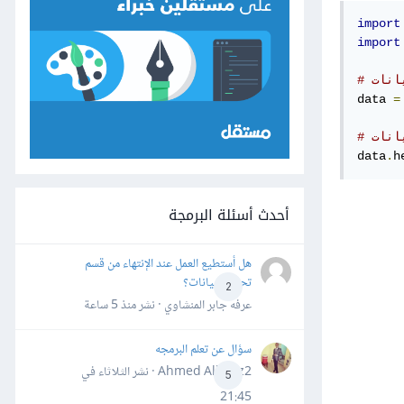
import
import
انات
data 
=
انات
data
.
h
أحدث أسئلة البرمجة
هل أستطيع العمل عند الإنتهاء من قسم
تحليل البيانات؟
2
عرفه جابر المنشاوي · نشر
منذ 5 ساعة
سؤال عن تعلم البرمجه
Ahmed Alhafiz2 · نشر
الثلاثاء في
5
21:45