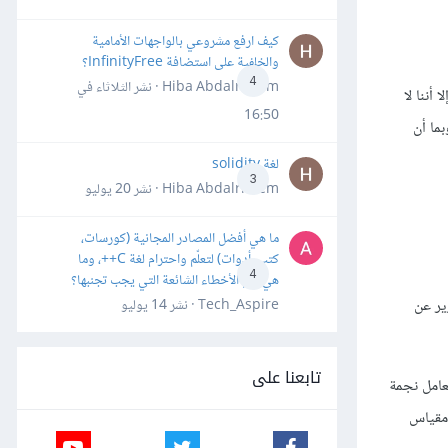
كيف ارفع مشروعي بالواجهات الأمامية
والخلفية على استضافة InfinityFree؟
4
Hiba Abdalrheem · نشر
الثلاثاء في
إلا أننا لا
16:50
ما أن
لغة solidity
3
Hiba Abdalrheem · نشر
20 يوليو
ما هي أفضل المصادر المجانية (كورسات،
كتب، أدوات) لتعلّم واحترام لغة C++، وما
4
هي أهم الأخطاء الشائعة التي يجب تجنبها؟
ير عن
Tech_Aspire · نشر
14 يوليو
تابعنا على
معامل نجمة
 وهو مقياس