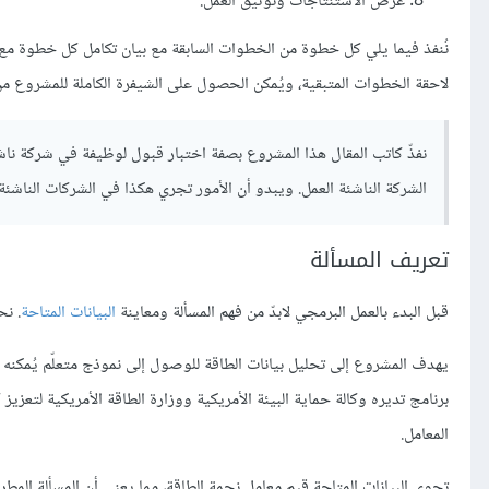
عرض الاستنتاجات وتوثيق العمل.
نُنفذ فيما يلي كل خطوة من الخطوات السابقة مع بيان تكامل كل خطوة مع ا
لاحقة الخطوات المتبقية، ويُمكن الحصول على الشيفرة الكاملة للمشروع م
نفذّ كاتب المقال هذا المشروع بصفة اختبار قبول لوظيفة في شركة ناشئة،
الشركة الناشئة العمل. ويبدو أن الأمور تجري هكذا في الشركات الناشئة.
تعريف المسألة
قبل البدء بالعمل البرمجي لابدّ من فهم المسألة ومعاينة
البيانات المتاحة
. نح
يهدف المشروع إلى تحليل بيانات الطاقة للوصول إلى نموذج متعلّم يُمكنه التنبؤ بمعامل نجمة الطاقة re
برنامج تديره وكالة حماية البيئة الأمريكية ووزارة الطاقة الأمريكية لتعزيز 
المعامل.
تحوي البيانات المتاحة قيم معامل نجمة الطاقة، مما يعني أن المسألة المط