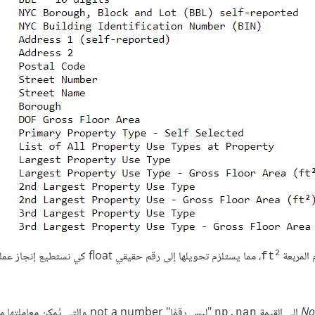
، مما يستلزم تحويلها إلى رقم حقيقي float كي نس
2
ft
No
إلى القيمة
"ليس رقمًا" not a number والتي يُمكن معا
np.nan