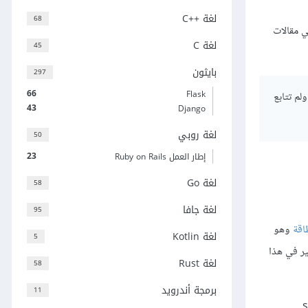
لغة C++‎
68
ي مقالات
لغة C
45
بايثون
297
66
Flask
لم تتابع
43
Django
لغة روبي
50
23
إطار العمل Ruby on Rails
لغة Go
58
لغة جافا
95
اقة
وهو
لغة Kotlin
5
ثير في هذا
لغة Rust
58
برمجة أندرويد
11
s