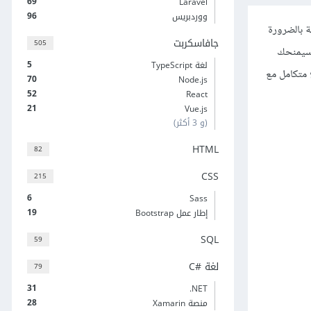
69
Laravel
96
ووردبريس
ة بالضرورة
جافاسكربت
505
ح سيمنحك
5
لغة TypeScript
 متكامل مع
70
Node.js
52
React
21
Vue.js
(و 3 أكثر)
HTML
82
CSS
215
6
Sass
19
إطار عمل Bootstrap
SQL
59
لغة C#‎
79
31
‎.NET
28
منصة Xamarin