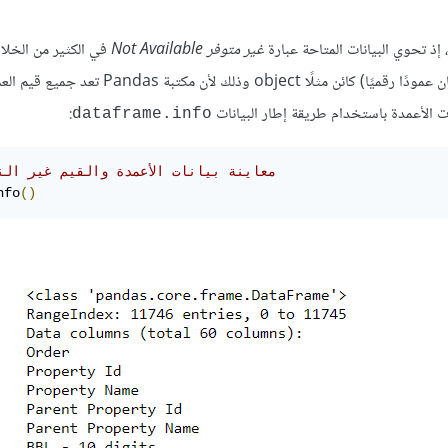
 إذ تحوي البيانات المتاحة عبارة
غير متوفر Not Available
في الكثير من الخلايا
تُعرَف قيمتها، ستُجبِر هذه القيمة النصية بايثون على تخزين العمود (ولو كان عمودًا رقميًا) كائن مثلًا ct
 الأعمدة باستخدام طريقة إطار البيانات
:
dataframe.info
# معاينة بيانات الأعمدة والقيم غير الن
nfo
()