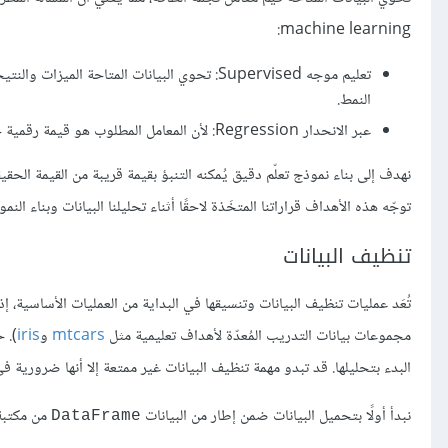
machine learning:
تعليم موجه Supervised: تحوي البيانات المتاحة
النمط.
عبر الانحدار Regression: لأن المعامل المطلوب هو قيمة رقمية حقيقية.
نهدف إلى بناء نموذج تعلّم دقيق يُمكنه التنبؤ بقيمة قريبة من القيمة الحقي
توجّه هذه الأهداف قراراتنا المتخَذة لاحقًا أثناء تحليلنا البيانات وبناء النمو
تنظيف البيانات
تُعَد عمليات تنظيف البيانات وتنسيقها في البداية من العمليات الأساسية، إذ
مجموعات بيانات التدريب المُعدّة لأهداف تعليمية مثل
mtcars
و
iris
). 
البدء بتحليلها. قد تبدو مهمة تنظيف البيانات غير ممتعة إلا أنها ضرورية ف
نبدأ أولًا بتحميل البيانات ضمن إطار من البيانات
من مكتبة Pandas ومن ثم عر
DataFrame