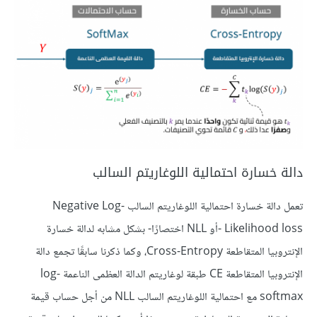
دالة خسارة احتمالية اللوغاريتم السالب
تعمل دالة خسارة احتمالية اللوغاريتم السالب Negative Log-
Likelihood loss -أو NLL اختصارًا- بشكل مشابه لدالة خسارة
الإنتروبيا المتقاطعة Cross-Entropy، وكما ذكرنا سابقًا تجمع دالة
الإنتروبيا المتقاطعة CE طبقة لوغاريتم الدالة العظمى الناعمة log-
softmax مع احتمالية اللوغاريتم السالب NLL من أجل حساب قيمة