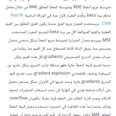
متوسط مربع الخطأ MSE ومتوسط الخطأ المطلق MAE من خلال معامل
تحكم بيتا beta، وقُدم المعيار لأول مرة في الورقة البحثية
Fast R-
CNN
. ويستخدم المعيار مربع الفرق عندما يكون الفرق المطلق بين القيم
الفعلية والقيم المتوقعة أقل من بيتا beta فيصبح المعيار المستخدم
MSE، ويرسم معدل الخسارة لمتوسط مربع الخطأ بشكل منحني متصل
ومستمر، مما يجعل الدالة قابلة للاشتقاق عند كل القيم مما يمكننا من
حساب معدل التدرج التصحيحي gradients لكل هذه القيم، ولكن
عندما تصبح قيمة الخطأ عالية تظهر مشكلة تزايد التدرج بشكل خارج عن
السيطرة يوصف بالإنفجاري gradient explosion حيث تصبح قيم
التدرج gradients عالية وعند ضربها في الأوزان بشكل مستمر نحصل
على أرقام ضخمة تؤدي في النهاية إلى عدم استيعاب المتغيرات لحجم
الأرقام وعدم قدرة النظام على التعلم فيما يعرف بالفوران overflow،
ولذلك عندما تبدأ هذه الظاهرة في الحدوث نستخدم معيار قيمة الخطأ
المطلق MAE والذي يجعل الزيادة في قيم التدرج شبه ثابتة أي خطية