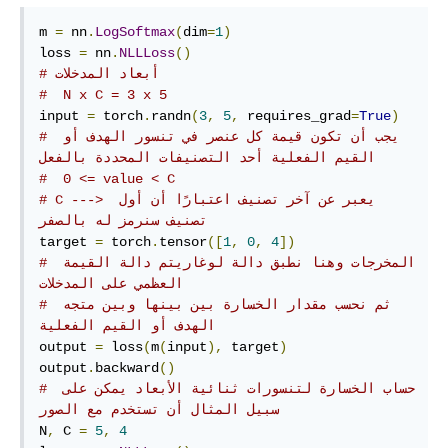
m 
=
 nn
.
LogSoftmax
(
dim
=
1
)
loss 
=
 nn
.
NLLLoss
()
# أبعاد المدخلات
#  N x C = 3 x 5
input 
=
 torch
.
randn
(
3
,
5
,
 requires_grad
=
True
)
# يجب أن تكون قيمة كل عنصر في تنسور الهدف أو 
القيم الفعلية أحد التصنيفات المحددة بالفعل
#  0 <= value < C
# C ---> يعبر عن آخر تصنيف اعتبارًا أن أول 
تصنيف سنرمز له بالصفر 
target 
=
 torch
.
tensor
([
1
,
0
,
4
])
# المخرجات وهنا نطبق دالة لوغاريتم دالة القيمة 
العظمي على المدخلات
# ثم نحسب مقدار الخسارة بين بينها وبين متجه 
الهدف أو القيم الفعلية
output 
=
 loss
(
m
(
input
),
 target
)
output
.
backward
()
# حساب الخسارة لتنسورات ثنائية الأبعاد يمكن على 
سبيل المثال أن تستخدم مع الصور
N
,
 C 
=
5
,
4