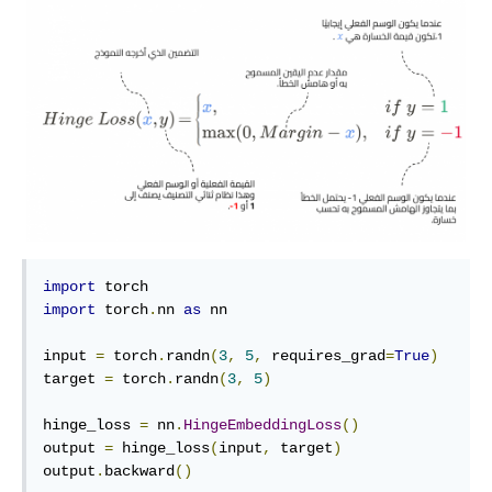
import
import
 torch
.
nn 
as
 nn

input 
=
 torch
.
randn
(
3
,
5
,
 requires_grad
=
True
)
target 
=
 torch
.
randn
(
3
,
5
)
hinge_loss 
=
 nn
.
HingeEmbeddingLoss
()
output 
=
 hinge_loss
(
input
,
 target
)
output
.
backward
()