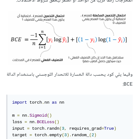
المخرجات رقمًا قريبًا من الواحد أو الصفر ليحقق شروط الاحتمالات.
وفيما يلي كود يحسب دالة الخسارة للانحدار اللوجستي باستخدام الدالة
:
BCE
import
 torch
.
nn 
as
 nn

m 
=
 nn
.
Sigmoid
()
loss 
=
 nn
.
BCELoss
()
input 
=
 torch
.
randn
(
3
,
 requires_grad
=
True
)
target 
=
 torch
.
empty
(
3
).
random_
(
2
)