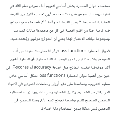
تستخدم دوال الخسارة بشكل أساسي لتقييم أداء نموذج تعلم الآلة في
تنفيذ مهمة على مجموعة بيانات محددة، فهي تحسب الفرق بين القيمة
الحقيقية الصحيحة
وبين القيمة المتوقعة
، فعندما يخمن نموذج
^Y
Y
قيم قريبة جدًا من القيم الفعلية في كل من مجموعة بيانات التدريب
ومجموعة بيانات الاختبار فهذا يعني أن النموذج موثوق ويُعتمد عليه.
فدوال الخسارة loss functions توفر لنا معلومات مفيدة عن أداء
النموذج، ولكن هذا ليس الدور الوحيد لدالة الخسارة، فهناك طرق أخرى
أكثر موثوقية لتقييم النماذج مثل الصحة accuracy أو F-scores. في
حين تبرز أهمية دوال الخسارة loss functions بشكل أساسي خلال
عملية التدريب، وتساعدنا على دفع أوزان ومعاملات النموذج في الاتجاه
الذي يقلل من الخسارة. وتقليل الخسارة يعني بالضرورة زيادة احتمالية
التخمين الصحيح للقيم بواسطة نموذج تعلم الآلة، وهذا التحسن في
التخمين ليس ممكنًا بدون استخدام دالة خسارة.