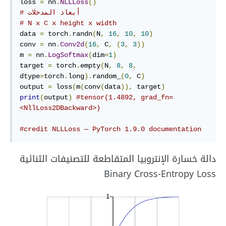
loss 
=
 nn
.
NLLLoss
()
# أبعاد المدخلات
# N x C x height x width
data 
=
 torch
.
randn
(
N
,
16
,
10
,
10
)
conv 
=
 nn
.
Conv2d
(
16
,
 C
,
(
3
,
3
))
m 
=
 nn
.
LogSoftmax
(
dim
=
1
)
target 
=
 torch
.
empty
(
N
,
8
,
8
,
dtype
=
torch
.
long
).
random_
(
0
,
 C
)
output 
=
 loss
(
m
(
conv
(
data
)),
 target
)
print
(
output
)
#tensor(1.4892, grad_fn=
<NllLoss2DBackward>)
#credit NLLLoss — PyTorch 1.9.0 documentation
دالة خسارة الإنتروبيا المتقاطعة للتصنيفات الثنائية
Binary Cross-Entropy Loss