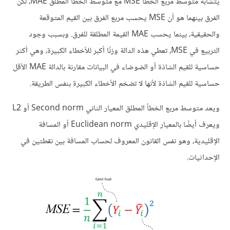
يتشابه متوسط مربع الخطأ MSE مع متوسط الخطأ المطلق MAE، لكن
الفرق بينهما هو أن MSE يحسب مربع الفرق بين القيم المتوقعة
والحقيقية، بينما يحسب MAE القيمة المطلقة للفرق. وبسبب وجود
التربيع في MSE، تعطي هذه الدالة وزنًا أكبر للأخطاء الكبيرة، وهي أكثر
حساسية للقيم الشاذة أو الضوضاء في البيانات مقارنة بالدالة MAE الأقل
حساسية للقيم الشاذة لأنها لا تضخم الأخطاء الكبيرة بنفس الطريقة.
ويعد متوسط مربع الخطأ المطلق المعيار الثاني Second norm أو L2
ويعرف أيضًا بالمعيار الإقليدي Euclidean norm أو المسافة
الإقليدية، وهو نفس القانون المعروف لحساب المسافة بين نقطتين في
الإحداثيات.