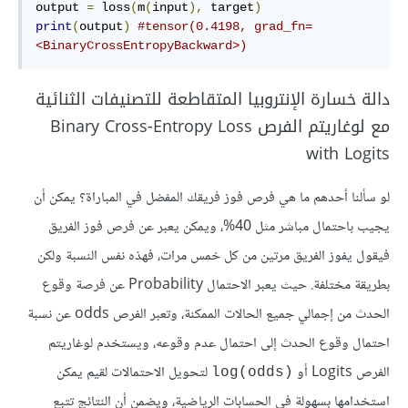
output 
=
 loss
(
m
(
input
),
 target
)
print
(
output
)
#tensor(0.4198, grad_fn=
<BinaryCrossEntropyBackward>)
دالة خسارة الإنتروبيا المتقاطعة للتصنيفات الثنائية
مع لوغاريتم الفرص Binary Cross-Entropy Loss
with Logits
لو سألنا أحدهم ما هي فرص فوز فريقك المفضل في المباراة؟ يمكن أن
يجيب باحتمال مباشر مثل 40%، ويمكن يعبر عن فرص فوز الفريق
فيقول يفوز الفريق مرتين من كل خمس مرات، فهذه نفس النسبة ولكن
بطريقة مختلفة. حيث يعبر الاحتمال Probability عن فرصة وقوع
الحدث من إجمالي جميع الحالات الممكنة، وتعبر الفرص odds عن نسبة
احتمال وقوع الحدث إلى احتمال عدم وقوعه، ويستخدم لوغاريتم
الفرص Logits أو
لتحويل الاحتمالات لقيم يمكن
log(odds)‎
استخدامها بسهولة في الحسابات الرياضية، ويضمن أن النتائج تتبع