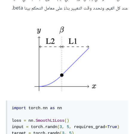
عند كل القيم، ونحدد وقت التغيير بناءً على معامل التحكم بيتا beta.
import
 torch
.
nn 
as
 nn

loss 
=
 nn
.
SmoothL1Loss
()
input 
=
 torch
.
randn
(
3
,
5
,
 requires_grad
=
True
)
target 
=
 torch
.
randn
(
3
,
5
)