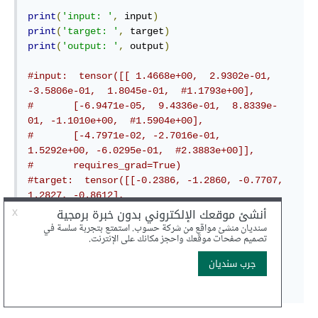
print
(
'input: '
,
 input
)
print
(
'target: '
,
 target
)
print
(
'output: '
,
 output
)
#input:  tensor([[ 1.4668e+00,  2.9302e-01, 
-3.5806e-01,  1.8045e-01,  #1.1793e+00],
#       [-6.9471e-05,  9.4336e-01,  8.8339e-
01, -1.1010e+00,  #1.5904e+00],
#       [-4.7971e-02, -2.7016e-01,  
1.5292e+00, -6.0295e-01,  #2.3883e+00]],
#       requires_grad=True)
#target:  tensor([[-0.2386, -1.2860, -0.7707,  
1.2827, -0.8612],
#        [ 0.6747,  0.1610,  0.5223, -0.8986,  
0.8069],
#        [ 1.0354,  0.0253,  1.0896, -1.0791, 
-0.0834]])
#output:  tensor(1.2103, grad_fn=
<MeanBackward0>)