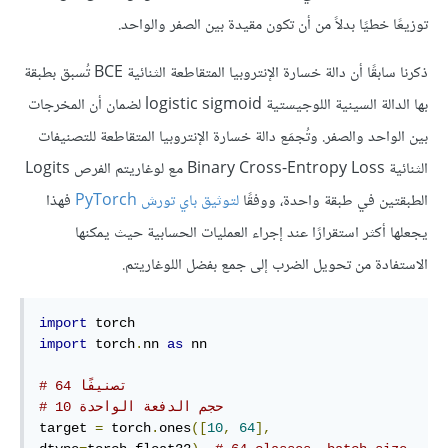
توزيعًا خطيًا بدلاً من أن تكون مقيدة بين الصفر والواحد.
ذكرنا سابقًا أن دالة خسارة الإنتروبيا المتقاطعة الثنائية BCE تُسبق بطبقة
بها الدالة السينية اللوجيستية logistic sigmoid لضمان أن المخرجات
بين الواحد والصفر. وتُجمَع دالة خسارة الإنتروبيا المتقاطعة للتصنيفات
الثنائية Binary Cross-Entropy Loss مع لوغاريتم الفرص Logits
الطبقتين في طبقة واحدة، ووفقًا
لتوثيق باي تورش PyTorch
فهذا
يجعلها أكثر استقرارًا عند إجراء العمليات الحسابية حيث يمكنها
الاستفادة من تحويل الضرب إلى جمع بفضل اللوغاريتم.
import
import
 torch
.
nn 
as
 nn

# 64 تصنيفًا 
# حجم الدفعة الواحدة 10
target 
=
 torch
.
ones
([
10
,
64
],