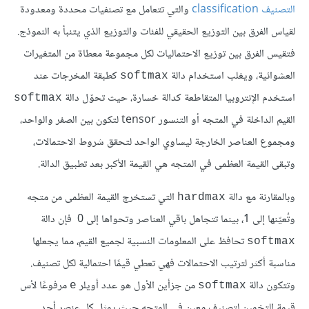
التصنيف classification
والتي تتعامل مع تصنفيات محددة ومعدودة
لقياس الفرق بين التوزيع الحقيقي للفئات والتوزيع الذي يتنبأ به النموذج.
فتقيس الفرق بين توزيع الاحتماليات لكل مجموعة معطاة من المتغيرات
العشوائية، ويغلب استخدام دالة
كطبقة المخرجات عند
softmax
استخدم الإنتروبيا المتقاطعة كدالة خسارة، حيث تحوّل دالة
softmax
القيم الداخلة في المتجه أو التنسور tensor لتكون بين الصفر والواحد،
ومجموع العناصر الخارجة ليساوي الواحد لتحقق شروط الاحتمالات،
وتبقى القيمة العظمى في المتجه هي القيمة الأكبر بعد تطبيق الدالة.
وبالمقارنة مع دالة
التي تستخرج القيمة العظمى من متجه
hardmax
وتُعيّنها إلى 1، بينما تتجاهل باقي العناصر وتحواها إلى 0 فإن دالة
تحافظ على المعلومات النسبية لجميع القيم، مما يجعلها
softmax
مناسبة أكثر لترتيب الاحتمالات فهي تعطي قيمًا احتمالية لكل تصنيف.
وتتكون دالة
من جزأين الأول هو عدد أويلر
مرفوعًا لأس
e
softmax
قيمة التخمين لتصنيف معين في المتجه حيث يمثل كل عنصر أحد