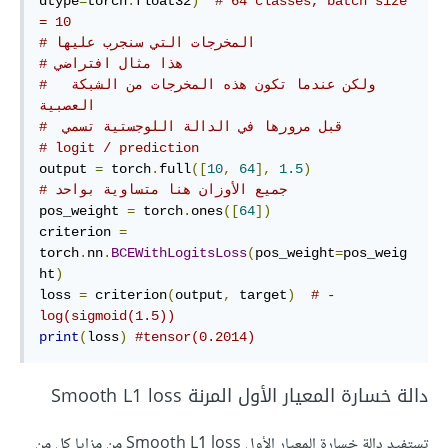
dtype
=
torch
.
float32
)
# 64 classes, batch size 
= 10
# المخرجات التي سنجرب عليها
# هذا مثال افتراضي
#  ولكن عندما تكون هذه المخرجات من الشبكة 
العصبية
#  قبل مرورها في الدالة اللوجستية تسمي
# logit / prediction 
output 
=
 torch
.
full
([
10
,
64
],
1.5
)
# جميع الأوزان هنا متساوية بواحد
pos_weight 
=
 torch
.
ones
([
64
])
criterion 
=
torch
.
nn
.
BCEWithLogitsLoss
(
pos_weight
=
pos_weig
ht
)
loss 
=
 criterion
(
output
,
 target
)
# -
log(sigmoid(1.5))
print
(
loss
)
#tensor(0.2014)
دالة خسارة المعيار الأول المرنة Smooth L1 loss
تستفيد دالة خسارة المعيار الأول Smooth L1 loss من مزايا كل من