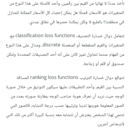
تأخذ عددًا لا نهائيًا من القيم بين رقمين، وأحد الأمثلة على هذا النوع من
المتغيرات هو الأسعار، فمثلًا هل يمكن إحصاء كل الأسعار الممكنة للمنازل
في منطقتنا؟ بالطبع لا ولكن يمكننا حصرها في نطاق عددي.
تتعامل دوال خسارة التصنيف classification loss functions مع
المتغيرات والقيم المتقطعة أو المنفصلة discrete، ومثال على هذا النوع
من المهام عندما تحاول تميز كائن على أنه أحد التصنيفات المحددة ولتكن
صندوق أو قلم أو زجاجة.
تتوقع دوال خسارة الترتيب ranking loss functions المسافة
النسبية بين القيم، وأحد التطبيقات عليها سيكون التوثيق من خلال صورة
الوجه حيث نريد أن نعرف هوية صاحب الوجه بمقارنة صورته بعدد من
الصور المعلومة هويتها لدينا وترتيبها حسب درجة التشابه، فالصور التي
تنتمي لهذا الشخص يفترض أن تتشابه معه بنسبة كبيرة أكثر من تلك التي
لأشخاص آخرين.