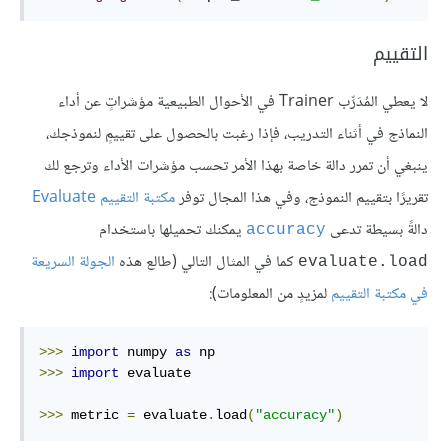
التقييم
لا يعطي المُدَرِّب Trainer في الأحوال الطبيعية مؤشراتٍ عن أداء
النماذج في أثناء التدريب، فإذا رغبت بالحصول على تقييمٍ لنموذجك،
ينبغي أن تمرر دالة خاصة بهذا الأمر تحسب مؤشرات الأداء وترجع لك
تقريرًا بتقييم النموذج، وفي هذا المجال توفر
مكتبة التقييم Evaluate
دالةً بسيطة تدعى
يمكنك تحميلها باستخدام
accuracy
كما في المثال التالي (طالع هذه
الجولة السريعة
evaluate.load
في مكتبة التقييم
لمزيدٍ من المعلومات):
>>>
import
 numpy 
as
>>>
import
 evaluate

>>>
 metric 
=
 evaluate
.
load
(
"accuracy"
)