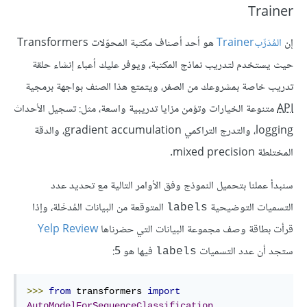
Trainer
إن
المُدَرِّبTrainer
هو أحد أصناف مكتبة المحوّلات Transformers
حيث يستخدم لتدريب نماذج المكتبة، ويوفر عليك أعباء إنشاء حلقة
تدريب خاصة بمشروعك من الصفر، ويتمتع هذا الصنف بواجهة برمجية
API
متنوعة الخيارات وتؤمن مزايا تدريبية واسعة، مثل: تسجيل الأحداث
logging، والتدرج التراكمي gradient accumulation، والدقة
المختلطة mixed precision.
سنبدأ عملنا بتحميل النموذج وفق الأوامر التالية مع تحديد عدد
التسميات التوضيحية
المتوقعة من البيانات المُدخَلة، وإذا
labels
قرأت بطاقة وصف مجموعة البيانات التي حضرناها
Yelp Review
ستجد أن عدد التسميات
فيها هو 5:
labels
>>>
from
 transformers 
import
AutoModelForSequenceClassification