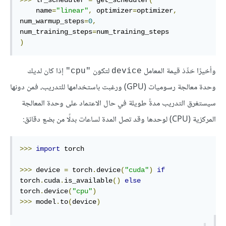
    name
=
"linear"
,
 optimizer
=
optimizer
,
num_warmup_steps
=
0
,
num_training_steps
=
)
وأخيرًا حَدِّدْ قيمة المعامل
لتكون
إذا كان لديك
"cpu"
device
وحدة معالجة رسوميات (GPU) ورغبت باستخدامها للتدريب، فمن دونها
سيستغرق التدريب مدةً طويلة في حال الاعتماد على وحدة المعالجة
المركزية (CPU) لوحدها وقد تصل المدة لساعات بدلًا من بضع دقائق:
>>>
import
 torch

>>>
 device 
=
 torch
.
device
(
"cuda"
)
if
torch
.
cuda
.
is_available
()
else
torch
.
device
(
"cpu"
)
>>>
 model
.
to
(
device
)