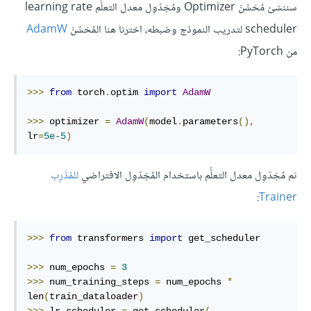
سننشئ مُحَسِّنْ Optimizer ومُجَدّوِل معدل التعلُّم learning rate
scheduler لتدريب النموذج وضبطه، اخترنا هنا المُحَسِّنْ
AdamW
من PyTorch:
>>>
from
 torch
.
optim 
import
AdamW
>>>
 optimizer 
=
AdamW
(
model
.
parameters
(),
lr
=
5e-5
)
ثم مُجَدّوِل معدل التعلُّم باستخدام المُجَدّوِل الافتراضي
للمُدَّرِب
:
Trainer
>>>
from
 transformers 
import
 get_scheduler

>>>
 num_epochs 
=
3
>>>
 num_training_steps 
=
 num_epochs 
*
len
(
train_dataloader
)
>>>
 lr_scheduler 
=
 get_scheduler
(