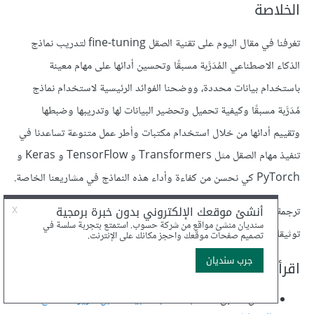
الخلاصة
تغرفنا في مقال اليوم على تقنية الصقل fine-tuning لتدريب نماذج
الذكاء الاصطناعي المُدَرَّبة مسبقًا وتحسين أدائها على مهام معينة
باستخدام بيانات محددة، ووضحنا الفوائد الرئيسية لاستخدام نماذج
مُدَرَّبة مسبقًا وكيفية تحميل وتحضير البيانات لها وتدريبها وضبطها
وتقييم أدائها من خلال استخدام مكتبات وأطر عمل متنوعة تساعدنا في
تنفيذ مهام الصقل مثل Transformers و TensorFlow و Keras و
PyTorch كي نحسن من كفاءة وأداء هذه النماذج في مشاريعنا الخاصة.
ترجمة -وبتصرف- لقسم
Fine-tune a pretrained model
من
توثيقات Hugging Face.
اقرأ أيضًا
المقال السابق:
المعالجة المُسبقة للبيانات قبل تمريرها لنماذج الذكاء