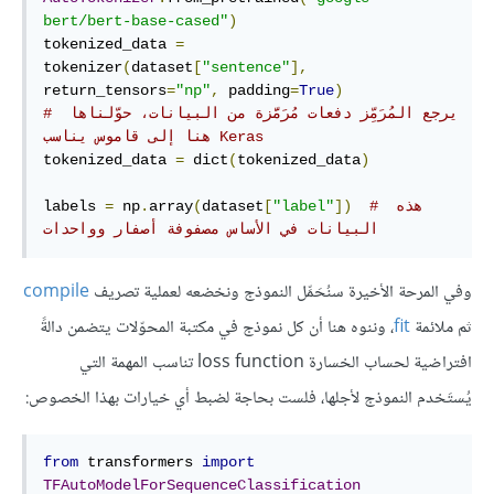
bert/bert-base-cased"
)
tokenized_data 
=
tokenizer
(
dataset
[
"sentence"
],
return_tensors
=
"np"
,
 padding
=
True
)
# يرجع المُرَمِّز دفعات مُرَمَّزة من البيانات، حوّلناها 
هنا إلى قاموس يناسب Keras
tokenized_data 
=
 dict
(
tokenized_data
)
# هذه 
])
"label"
[
dataset
(
array
.
 np
=
labels 
البيانات في الأساس مصفوفة أصفار وواحدات
وفي المرحة الأخيرة سنُحَمِّل النموذج ونخضعه لعملية تصريف
compile
ثم ملائمة
fit
، وننوه هنا أن كل نموذج في مكتبة المحوّلات يتضمن دالةً
افتراضية لحساب الخسارة loss function تناسب المهمة التي
يُستَخدم النموذج لأجلها، فلست بحاجة لضبط أي خيارات بهذا الخصوص:
from
 transformers 
import
TFAutoModelForSequenceClassification