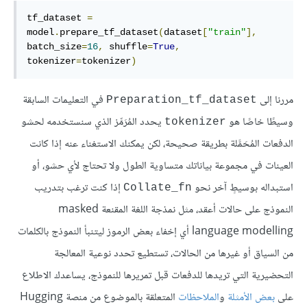
tf_dataset 
=
model
.
prepare_tf_dataset
(
dataset
[
"train"
],
batch_size
=
16
,
 shuffle
=
True
,
tokenizer
=
tokenizer
)
مررنا إلى
في التعليمات السابقة
Preparation_tf_dataset
وسيطًا خاصًا هو
يحدد المُرَمِّز الذي سنستخدمه لحشو
tokenizer
الدفعات المُحَمَّلة بطريقة صحيحة، لكن يمكنك الاستغناء عنه إذا كانت
العينات في مجموعة بياناتك متساوية الطول ولا تحتاج لأي حشو، أو
استبداله بوسيطٍ آخر نحو
إذا كنت ترغب بتدريب
Collate_fn
النموذج على حالات أعقد، مثل نمذجة اللغة المقنعة masked
language modelling أي إخفاء بعض الرموز ليتنبأ النموذج بالكلمات
من السياق أو غيرها من الحالات، تستطيع تحدد نوعية المعالجة
التحضيرية التي تريدها للدفعات قبل تمريرها للنموذج، يساعدك الاطلاع
على
بعض الأمثلة
و
الملاحظات
المتعلقة بالموضوع من منصة Hugging