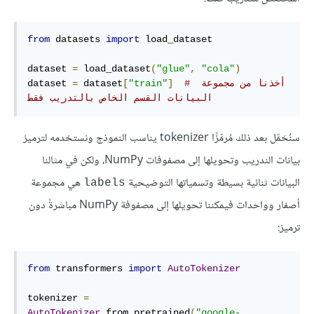
from
 datasets 
import
 load_dataset

dataset 
=
 load_dataset
(
"glue"
,
"cola"
)
# أخذنا من مجموعة 
]
"train"
[
 dataset
=
dataset 
البيانات القسم الخاص بالتدريب فقط
سنُحَمِّل بعد ذلك مُرمِّزًا tokenizer يناسب النموذج ونستخدمه لترميز
بيانات الندريب وتحويلها إلى مصفوفات NumPy، ولكن في مثالنا
البيانات ثنائية بسيطة وتسمياتها التوضيحية
هي مجموعة
labels
أصفار وواحدات فيمكننا تحويلها إلى مصفوفة NumPy مباشرةً دون
ترميز:
from
 transformers 
import
AutoTokenizer
tokenizer 
=
AutoTokenizer
.
from_pretrained
(
"google-