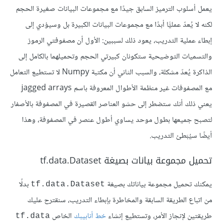
يعمل أسلوب الترميز السابق جيدًا مع مجموعات البيانات صغيرة الحجم
لكنه لا يُعدّ عمليًّا أبدًا مع مجموعات البيانات الكبيرة بل وسيؤدي إلى
إبطاء عملية التدريب، يعود ذلك لسببين: الأول أن مصفوفتي الرموز
والتسميات التوضيحية ستكونان كبيرتي الحجم وتحميلهما بالكامل إلى
الذاكرة يُعدّ مشكلة، والسبب الثاني أن مكتبة Numpy لا تستطيع التعامل
مع المصفوفات غير منظمة الأطوال المعروفة باسم jagged arrays
يعني ذلك أنك ستضطر إلى حشو العناصر القصيرة في المصفوفة بالأصفار
لتصبح جميعها بطول موحد يساوي أطول عنصر في المصفوفة، وهذا
أيضًا سيُبَطئ التدريب.
تحميل مجموعة بيانات بصيغة tf.data.Dataset
يمكنك تحميل مجموعة بياناتك بصيغة
بدلًا
tf.data.Dataset
من اتباع الطريقة السابقة والمخاطرة بإبطاء التدريب، سنقترح عليك
طريقتين لإنجاز الأمر، وتستطيع إنشاء
خط أنابيبك
الخاص
tf.data