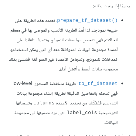
يدويًا إذا رغبت بذلك:
: تعتمد هذه الطريقة على
prepare_tf_dataset()‎
طبيعة نموذجك لذا تُعدّ الطريقة الأنسب والموصى بها في معظم
الحالات، فهي تفحص مواصفات النموذج وتتعرف تلقائيًا على
أعمدة مجموعة البيانات المتوافقة معه أي التي يمكن استخدامها
كمدخلات للنموذج، وتتجاهل الأعمدة غير المتوافقة فتُنشئ بذلك
مجموعة بيانات أبسط وأفضل أداءً.
: طريقة منخفضة المستوى low-level
to_tf_dataset
فهي تتحكم بالتفاصيل الدقيقة لطريقة إنشاء مجموعة بيانات
التدريب، فتُمَكِّنك من تحديد الأعمدة
وتسمياتها
columns
التوضيحية
التي تود تضمينها في مجموعة
label_cols
البيانات.