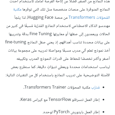
هذه النماذج من الصفر، فضلًا عن إتاحة الفرصة أمامك لاستخدام أحدث
النماذج المتوفرة على منصات متخصصة مثل تلك التي توفرها
مكتبة
المُحوّلات Transformers
من منصة Hugging Face، لذا يلجأ
مهندسو الذكاء الاصطناعي لاستخدام النماذج المُدَرَّبة مُسبقًا في كثير من
الحالات ويعمدون إلى صقلها أو معايرتها Fine Tuning بدقة وتدريبها
على بيانات محددة تناسب أهدافهم، إذ يعني صقل النماذج fine-tuning
أخذ نموذج تعلم آلي مدرب مسبقًا ومواصلة تدريبه على مجموعة بيانات
أصغر وأكثر تخصصًا للحفاظ على قدرات النموذج المدرب وتكييفه
ليناسب استخدامات محددة ويعطي تنبؤاتٍ دقيقة، كما سنطرح بعض
الأمثلة التوضيحية على تدريب النماذج باستخدام كل من التقنيات التالية:
مُدَرِّب
مكتبة المحوّلات Transformers Trainer.
إطار العمل تنسرفلو TensorFlow مع كيراس Keras.
إطار العمل بايتورش PyTorch لوحده.