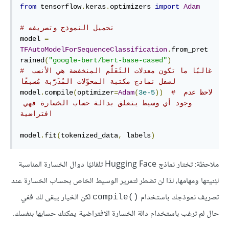
from
 tensorflow
.
keras
.
optimizers 
import
Adam
# تحميل النموذج وتصريفه
model 
=
TFAutoModelForSequenceClassification
.
from_pret
rained
(
"google-bert/bert-base-cased"
)
# غالبًا ما تكون معدلات التَعَلُّم المنخفضة هي الأنسب 
لصقل نماذج مكتبة المحوّلات المُدَرَّبة مُسبقًا 
# لاحظ عدم 
))
3e-5
(
Adam
=
optimizer
(
compile
.
model
وجود أي وسيط يتعلق بدالة حساب الخسارة فهي 
افتراضية
model
.
fit
(
tokenized_data
,
 labels
)
ملاحظة: تختار نماذج Hugging Face تلقائيًا دوال الخسارة المناسبة
لبُنيتها ومهامها، لذا لن تضطر لتمرير الوسيط الخاص بحساب الخسارة عند
تصريف نموذجك باستخدام
لكن الخيار يبقى لك ففي
compile()‎
حال لم ترغب باستخدام دالة الخسارة الافتراضية يمكنك حسابها بنفسك.