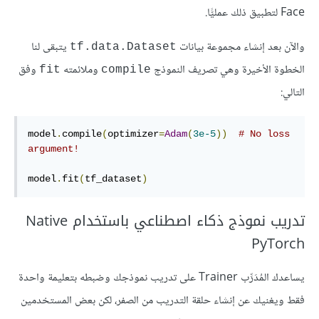
Face لتطبيق ذلك عمليًّا.
والآن بعد إنشاء مجموعة بيانات
يتبقى لنا
tf.data.Dataset
الخطوة الأخيرة وهي تصريف النموذج
وملائمته
وفق
fit
compile
التالي:
model
.
compile
(
optimizer
=
Adam
(
3e-5
))
# No loss 
argument!
model
.
fit
(
tf_dataset
)
تدريب نموذج ذكاء اصطناعي باستخدام Native
PyTorch
يساعدك المُدَرِّب Trainer على تدريب نموذجك وضبطه بتعليمة واحدة
فقط ويغنيك عن إنشاء حلقة التدريب من الصفر، لكن بعض المستخدمين