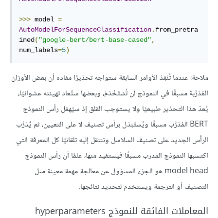
>>>
 model 
=
AutoModelForSequenceClassification
.
from_pretra
ined
(
"google-bert/bert-base-cased"
,
num_labels
=
5
)
ملاحة: عندما تُنَفِذ الأوامر السابقة ستواجه تحذيرًا مفاده أن بعض الأوزان
المُدَرَّبة مسبقًا في النموذج لن تُسْتَخْدَمْ، وبعضها ستُعاد تهيئته عشوائيًا،
يُعدّ هذا التحذير طبيعيًا ولا يستوجب القلق إذ سيُهمَل رأس النموذج
BERT المُدَرَّب مسبقًا ويُستَبْدَل برأس تصنيف لا على التعيين، ثم يٌدَرَّب
الرأس الجديد على تصنيف السلاسل وتنتقل إليه تلقائيًا كل المعرفة التي
اكتسبها النموذج المدرب مسبقًا فيستفيد منها، علمًا أن رأس النموذج
model head هو الجزء المسؤول عن معالجة مهمة معينة مثل
التصنيف أو الترجمة ويستخدم لتحديد نتائجها.
المعاملات الفائقة للنموذج hyperparameters