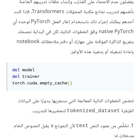
يفضلون عدم الاعتماد على المُدَرِّب وإنشاء حلقات تدريبهم الخاصة
بأنفسهم لتدريب نماذج مكتبة المحوّلات Transformers، فإذا كنت
أحدهم يمكنك إجراء ذلك باستخدام إطار العمل PyTorch لوحده أي
native PyTorch وفق الخطوات التالية، لكن في البداية ننصحك
بتفريغ الذاكرة المؤقتة على جهازك أو دفتر ملاحظاتك notebook
بإعادة تشغيله أو بتنفيذ هذه الأوامر:
del
del
 trainer

torch
.
cuda
.
empty_cache
()
تتضمن الخطوات التالية المعالجة التي سنجريها يدويًا على البيانات
المُرَمَّزة
لتحضيرها للتدريب.
tokenized_dataset
1. تخَلَّص من عمود النص
لأن النموذج لا يقبل النصوص الخام
text
مدخلاتٍ له: