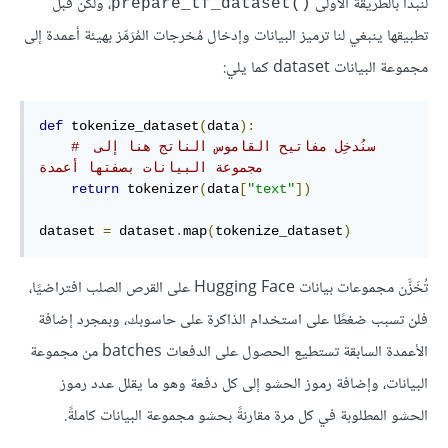
لنبدأ بالطريقة الأولى
، ولكن قبل
prepare_tf_dataset()‎
تطبيقها ينبغي لنا ترميز البيانات وإدخال مُخرجات المُرَمِّز بهيئة أعمدة إلى
مجموعة البيانات dataset كما يلي:
def
 tokenize_dataset
(
data
):
# سنُدخِل مفاتيح القاموس الناتج هنا إلى 
مجموعة البيانات بصفتها أعمدة
return
 tokenizer
(
data
[
"text"
])
dataset 
=
 dataset
.
map
(
tokenize_dataset
)
تُخَزَّن مجموعات بيانات Hugging Face على القرص الصلب افتراضيًا،
فلن تسبب ضغطًا على استخدام الذاكرة على حاسوبك، وبمجرد إضافة
الأعمدة السابقة تستطيع الحصول على الدفعات batches من مجموعة
البيانات، وإضافة رموز الحشو إلى كل دفعة وهو ما يقلل عدد رموز
الحشو المطلوبة في كل مرة مقارنةً بحشو مجموعة البيانات كاملةً.