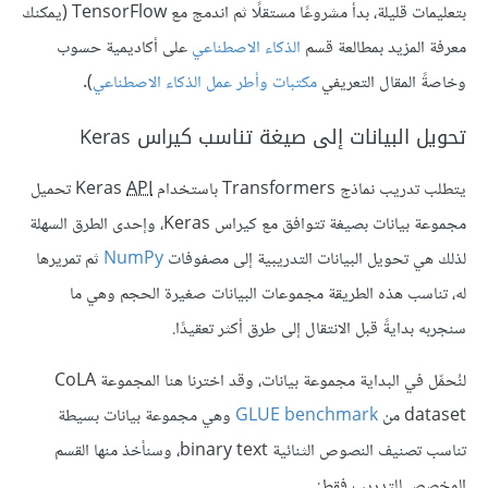
بتعليمات قليلة، بدأ مشروعًا مستقلًا ثم اندمج مع TensorFlow (يمكنك
معرفة المزيد بمطالعة قسم
الذكاء الاصطناعي
على أكاديمية حسوب
وخاصةً المقال التعريفي
مكتبات وأطر عمل الذكاء الاصطناعي
).
تحويل البيانات إلى صيغة تناسب كيراس Keras
يتطلب تدريب نماذج Transformers باستخدام Keras
API
تحميل
مجموعة بيانات بصيغة تتوافق مع كيراس Keras، وإحدى الطرق السهلة
لذلك هي تحويل البيانات التدريبية إلى مصفوفات
NumPy
ثم تمريرها
له، تناسب هذه الطريقة مجموعات البيانات صغيرة الحجم وهي ما
سنجربه بدايةً قبل الانتقال إلى طرق أكثر تعقيدًا.
لنُحمِّل في البداية مجموعة بيانات، وقد اخترنا هنا المجموعة CoLA
dataset من
GLUE benchmark
وهي مجموعة بيانات بسيطة
تناسب تصنيف النصوص الثنائية binary text، وسنأخذ منها القسم
المخصص للتدريب فقط: