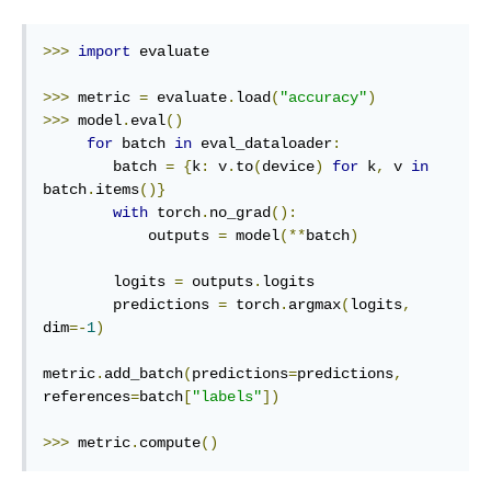
>>>
import
 evaluate

>>>
 metric 
=
 evaluate
.
load
(
"accuracy"
)
>>>
 model
.
eval
()
for
 batch 
in
 eval_dataloader
:
        batch 
=
{
k
:
 v
.
to
(
device
)
for
 k
,
 v 
in
batch
.
items
()}
with
 torch
.
no_grad
():
            outputs 
=
 model
(**
batch
)
        logits 
=
 outputs
.
logits

        predictions 
=
 torch
.
argmax
(
logits
,
dim
=-
1
)
metric
.
add_batch
(
predictions
=
predictions
,
references
=
batch
[
"labels"
])
>>>
 metric
.
compute
()