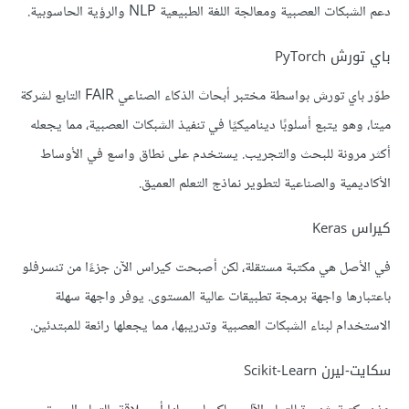
دعم الشبكات العصبية ومعالجة اللغة الطبيعية NLP والرؤية الحاسوبية.
باي تورش PyTorch
طوّر باي تورش بواسطة مختبر أبحاث الذكاء الصناعي FAIR التابع لشركة
ميتا، وهو يتبع أسلوبًا ديناميكيًا في تنفيذ الشبكات العصبية، مما يجعله
أكثر مرونة للبحث والتجريب. يستخدم على نطاق واسع في الأوساط
الأكاديمية والصناعية لتطوير نماذج التعلم العميق.
كيراس Keras
في الأصل هي مكتبة مستقلة، لكن أصبحت كيراس الآن جزءًا من تنسرفلو
باعتبارها واجهة برمجة تطبيقات عالية المستوى. يوفر واجهة سهلة
الاستخدام لبناء الشبكات العصبية وتدريبها، مما يجعلها رائعة للمبتدئين.
سكايت-ليرن Scikit-Learn