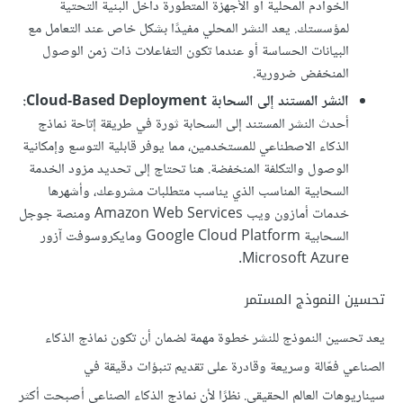
الخوادم المحلية أو الأجهزة المتطورة داخل البنية التحتية
لمؤسستك. يعد النشر المحلي مفيدًا بشكل خاص عند التعامل مع
البيانات الحساسة أو عندما تكون التفاعلات ذات زمن الوصول
المنخفض ضرورية.
النشر المستند إلى السحابة Cloud-Based Deployment:
أحدث النشر المستند إلى السحابة ثورة في طريقة إتاحة نماذج
الذكاء الاصطناعي للمستخدمين، مما يوفر قابلية التوسع وإمكانية
الوصول والتكلفة المنخفضة. هنا تحتاج إلى تحديد مزود الخدمة
السحابية المناسب الذي يناسب متطلبات مشروعك، وأشهرها
خدمات أمازون ويب Amazon Web Services ومنصة جوجل
السحابية Google Cloud Platform ومايكروسوفت آزور
Microsoft Azure.
تحسين النموذج المستمر
يعد تحسين النموذج للنشر خطوة مهمة لضمان أن تكون نماذج الذكاء
الصناعي فعّالة وسريعة وقادرة على تقديم تنبؤات دقيقة في
سيناريوهات العالم الحقيقي. نظرًا لأن نماذج الذكاء الصناعي أصبحت أكثر