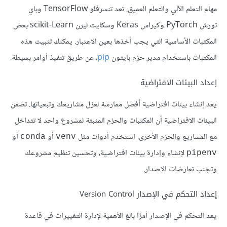
مهام التعلم الآلي والتعلم العميق. تعد تنسرفلو TensorFlow وباي
تورش PyTorch وكيراس Keras وسكايت ليرن scikit-Learn بعض
المكتبات الأساسية التي يجب أخذها بعين الاعتبار. يمكنك تثبيت هذه
المكتبات باستخدام مدير حزم بايثون
pip
، عن طريق تنفيذ أوامر بسيطة.
إعداد البيئات الافتراضية
يعد إنشاء بيئات افتراضية أفضل ممارسة لعزل مشاريعك وتبعياتها. تضمن
البيئات الافتراضية أن المكتبات والحزم المثبتة لمشروع واحد لا تتداخل
مع المشاريع والحزم الأخرى. استخدم أدوات مثل
أو
أو
conda
venv
لإنشاء وإدارة بيئات افتراضية، وتحسين تنظيم مشروعك
pipenv
وتجنب تعارضات الإصدار.
إعداد التحكم في الإصدار Version Control
يعد التحكم في الإصدار أمرًا بالغ الأهمية لإدارة التغييرات في قاعدة