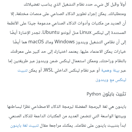
أولاً وقبل كل شيء، حدد نظام التشغيل الذي يناسب تفضيلاتك
ومتطلباتك. يمكن إجراء تطوير الذكاء الصناعي على منصات مختلفة، إلا
أن العديد من مكتبات وأدوات الذكاء الصناعي مدعومة جيدًا على الأنظمة
المستندة إلى لينكس Linux مثل أبونتو Ubuntu. تجدر الإشارة أيضًا
إلى أن نظامي التشغيل ويندوز Windows وماك macOS هما أيضًا
خيارات يمكن الاعتماد عليها. يعتمد اختيارك إلى حد كبير على معرفتك
بالنظام وراحتك، وممكن استعمال لينكس ضمن ويندوز عبر طريقتين إما
عبر
بيئة وهمية
أو عبر نظام لينكس الداخلي WSL، أو يمكن
تثبيت
لينكس مع ويندوز
.
تثبيت بايثون Python
بايثون هي لغة البرمجة المفضلة لبرمجة الذكاء الاصطناعي نظرًا لبساطتها
وبيئتها الواسعة التي تتضمن العديد من المكتبات الداعمة للذكاء الصنعي.
ابدأ بتثبيت بايثون على نظامك. يمكنك مراجعة مقال
تثبيت لغة بايثون