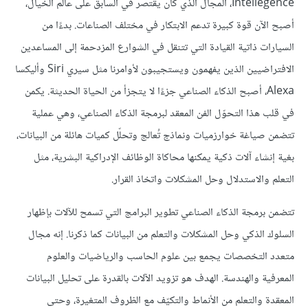
Intellegence
، المجال الذي كان يقتصر في السابق على عالم الخيال،
أصبح الآن قوة كبيرة تدعم الابتكار في مختلف الصناعات. بدءًا من
السيارات ذاتية القيادة التي تتنقل في الشوارع المزدحمة إلى المساعدين
الافتراضيين الذين يفهمون ويستجيبون لأوامرنا مثل سيري Siri وأليكسا
Alexa، أصبح الذكاء الصناعي جزءًا لا يتجزأ من الحياة الحديثة. يكمن
في قلب هذا التحوّل الفن المعقد لبرمجة الذكاء الصناعي، وهي عملية
تتضمن صياغة خوارزميات ونماذج تُعالج وتحلّل كميات هائلة من البيانات،
بغية إنشاء آلات ذكية يمكنها محاكاة الوظائف الإدراكية البشرية، مثل
التعلم والاستدلال وحل المشكلات واتخاذ القرار.
تتضمن برمجة الذكاء الصناعي تطوير البرامج التي تسمح للآلات بإظهار
السلوك الذكي وحل المشكلات والتعلم من البيانات كما ذكرنا. إنه مجال
متعدد التخصصات يجمع بين علوم الحاسب والرياضيات والعلوم
المعرفية والهندسة. الهدف هو تزويد الآلات بالقدرة على تحليل البيانات
المعقدة والتعلم من الأنماط والتكيّف مع الظروف المتغيرة، وحتى