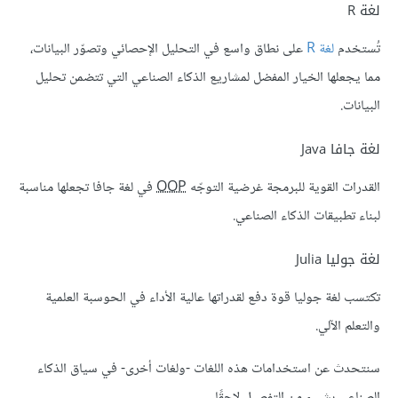
لغة R
تُستخدم
لغة R
على نطاق واسع في التحليل الإحصائي وتصوّر البيانات،
مما يجعلها الخيار المفضل لمشاريع الذكاء الصناعي التي تتضمن تحليل
البيانات.
لغة جافا Java
القدرات القوية للبرمجة غرضية التوجّه
OOP
في لغة جافا تجعلها مناسبة
لبناء تطبيقات الذكاء الصناعي.
لغة جوليا Julia
تكتسب لغة جوليا قوة دفع لقدراتها عالية الأداء في الحوسبة العلمية
والتعلم الآلي.
سنتحدث عن استخدامات هذه اللغات -ولغات أخرى- في سياق الذكاء
الصناعي بشيءٍ من التفصيل لاحقًا.