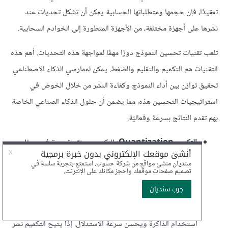
تعقيدًا، فإن حجمها ومتطلباتها الحسابية يمكن أن تشكل تحديات عند
نشرها على أجهزة مختلفة، من الأجهزة المتطورة إلى الخوادم السحابية.
تلعب تقنيات تحسين النموذج دورًا مهمًا لمواجهة هذه التحديات. أهم هذه
التقنيات هم التكميم والتقليم والضغط. يمكن لممارسي الذكاء الاصطناعي
تحقيق توازن بين أداء النموذج وكفاءة النشر من خلال الخوض في
استراتيجيات التحسين هذه، مما يضمن أن حلول الذكاء الصناعي الخاصة
بهم تقدم النتائج بسرعة وفعاليّة.
التكميم Quantization:
التكميم هو تقنية مهمة في مجال
نشر نماذج الذكاء الاصطناعي. يتضمن تقليل دقة القيم العددية في
معلمات النموذج، عادةً من عرض بت أعلى (على سبيل المثال، 32
بت) إلى عرض بت أقل (على سبيل المثال، 8 بتات). ينتج عن هذه
العملية تمثيل أفضل عمليًا للنموذج، مما يقلل بشكل كبير من
استخدام الذاكرة ويحسن سرعة الاستدلال. إذًا يتيح التكميم نشر