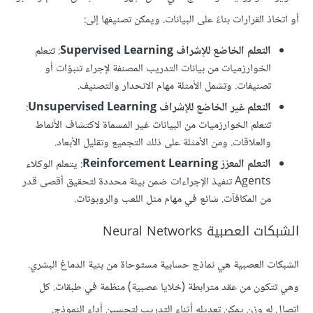
أو اتخاذ القرارات بناءً على البيانات. ويمكن تصنيفها إلى:
التعلم الخاضع للإشراف Supervised Learning
: تتعلم
الخوارزميات من بيانات التدريب المصنفة لإجراء تنبؤات أو
تصنيفات. وتشمل الأمثلة مهام الانحدار والتصنيف.
التعلم غير الخاضع للإشراف Unsupervised Learning
:
تتعلم الخوارزميات من البيانات غير المسماة لاكتشاف الأنماط
والعلاقات. ومن الأمثلة على ذلك التجميع وتقليل الأبعاد.
التعلم المعزز Reinforcement Learning
: يتعلم الوكلاء
Agents تنفيذ الإجراءات ضمن بيئة محددة لتحقيق أقصى قدر
من المكافآت. شائع في مهام مثل اللعب والروبوتات.
الشبكات العصبية Neural Networks
الشبكات العصبية هي نماذج حسابية مستوحاة من بنية الدماغ البشري.
وهي تتكون من عقد مترابطة (خلايا عصبية) منظمة في طبقات. كل
اتصال له وزن يمكن تعديله أثناء التدريب لتحسين أداء النموذج.