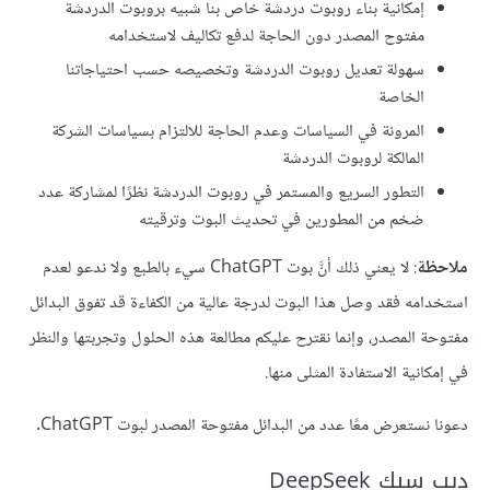
إمكانية بناء روبوت دردشة خاص بنا شبيه بروبوت الدردشة
مفتوح المصدر دون الحاجة لدفع تكاليف لاستخدامه
سهولة تعديل روبوت الدردشة وتخصيصه حسب احتياجاتنا
الخاصة
المرونة في السياسات وعدم الحاجة للالتزام بسياسات الشركة
المالكة لروبوت الدردشة
التطور السريع والمستمر في روبوت الدردشة نظرًا لمشاركة عدد
ضخم من المطورين في تحديث البوت وترقيته
ملاحظة
: لا يعني ذلك أنَّ بوت ChatGPT سيء بالطبع ولا ندعو لعدم
استخدامه فقد وصل هذا البوت لدرجة عالية من الكفاءة قد تفوق البدائل
مفتوحة المصدر، وإنما نقترح عليكم مطالعة هذه الحلول وتجربتها والنظر
في إمكانية الاستفادة المثلى منها.
دعونا نستعرض معًا عدد من البدائل مفتوحة المصدر لبوت ChatGPT.
ديب سيك DeepSeek