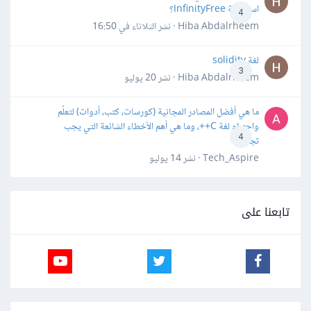
استضافة InfinityFree؟
4
Hiba Abdalrheem · نشر
الثلاثاء في 16:50
لغة solidity
3
Hiba Abdalrheem · نشر
20 يوليو
ما هي أفضل المصادر المجانية (كورسات، كتب، أدوات) لتعلّم
واحترام لغة C++، وما هي أهم الأخطاء الشائعة التي يجب
4
تجنبها؟
Tech_Aspire · نشر
14 يوليو
تابعنا على