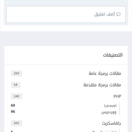
أضف تعليق
التصنيفات
مقالات برمجة عامة
260
مقالات برمجة متقدمة
58
PHP
240
69
Laravel
96
ووردبريس
جافاسكربت
505