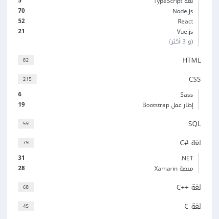
5
لغة TypeScript
70
Node.js
52
React
21
Vue.js
(و 3 أكثر)
HTML
82
CSS
215
6
Sass
19
إطار عمل Bootstrap
SQL
59
لغة C#‎
79
31
‎.NET
28
منصة Xamarin
لغة C++‎
68
لغة C
45