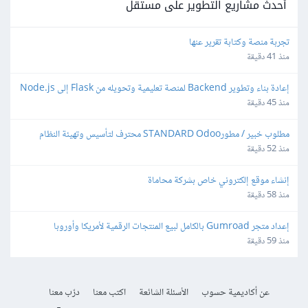
أحدث مشاريع التطوير على مستقل
تجربة منصة وكتابة تقرير عنها
منذ 41 دقيقة
إعادة بناء وتطوير Backend لمنصة تعليمية وتحويله من Flask إلى Node.js
منذ 45 دقيقة
مطلوب خبير / مطورSTANDARD Odoo محترف لتأسيس وتهيئة النظام 
المحاسبي والمخزني والتقارير
منذ 52 دقيقة
إنشاء موقع إلكتروني خاص بشركة محاماة
منذ 58 دقيقة
إعداد متجر Gumroad بالكامل لبيع المنتجات الرقمية لأمريكا وأوروبا
منذ 59 دقيقة
عن أكاديمية حسوب
الأسئلة الشائعة
اكتب معنا
درّب معنا