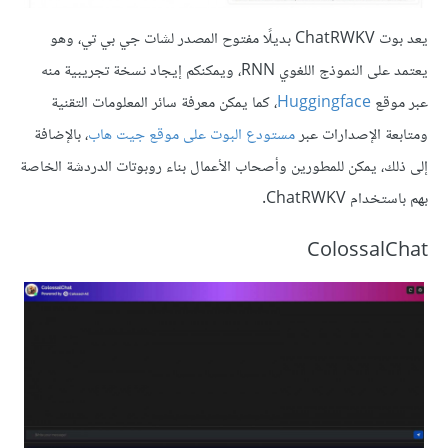
يعد بوت ChatRWKV بديلًا مفتوح المصدر لشات جي بي تي، وهو
يعتمد على النموذج اللغوي RNN، ويمكنكم إيجاد نسخة تجريبية منه
عبر موقع
Huggingface
، كما يمكن معرفة سائر المعلومات التقنية
ومتابعة الإصدارات عبر
مستودع البوت على موقع جيت هاب
، بالإضافة
إلى ذلك، يمكن للمطورين وأصحاب الأعمال بناء روبوتات الدردشة الخاصة
بهم باستخدام ChatRWKV.
ColossalChat