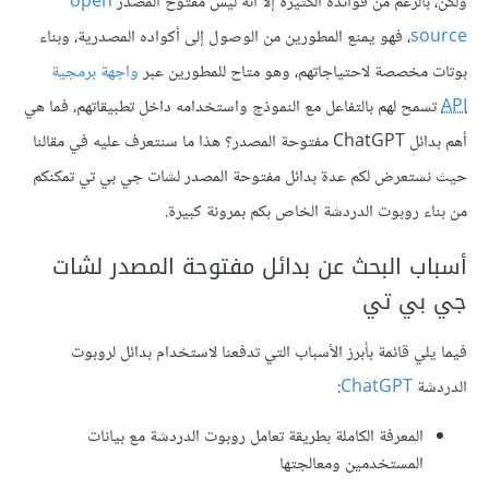
ولكن، بالرغم من فوائده الكثيرة إلا أنه ليس مفتوح المصدر
open
source
، فهو يمنع المطورين من الوصول إلى أكواده المصدرية، وبناء
بوتات مخصصة لاحتياجاتهم، وهو متاح للمطورين عبر
واجهة برمجية
API
تسمح لهم بالتفاعل مع النموذج واستخدامه داخل تطبيقاتهم، فما هي
أهم بدائل ChatGPT مفتوحة المصدر؟ هذا ما سنتعرف عليه في مقالنا
حيث نستعرض لكم عدة بدائل مفتوحة المصدر لشات جي بي تي تمكنكم
من بناء روبوت الدردشة الخاص بكم بمرونة كبيرة.
أسباب البحث عن بدائل مفتوحة المصدر لشات
جي بي تي
فيما يلي قائمة بأبرز الأسباب التي تدفعنا لاستخدام بدائل لروبوت
الدردشة
ChatGPT
:
المعرفة الكاملة بطريقة تعامل روبوت الدردشة مع بيانات
المستخدمين ومعالجتها