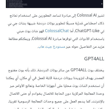
تشير Colossal AI إلى مبادرة تساعد المطورين على استخدام نماذج
ذكاء اصطناعي مُدرَّبة مسبقًا لتطوير بوتات دردشة شبيهة بشات جي بي
تي ChatGPT-Like، أما
ColossalChat
فهو شات بوت مبني
باستخدام الأدوات التي توفرها مبادرة Colossal AI، ويمكنكم مطالعة
مزيد من التفاصيل حوله عبر
مستودع جيت هاب
.
GPT4ALL
يختلف بوت GPT4ALL عن سائر بوتات الدردشة، ذلك بأنه بوت مفتوح
المصدر يهدف لتزويدنا ببوتات دردشة قابلة للعمل في أي مكان، أي يمكننا
أن نستخدم الشات بوت محليًا على أجهزتنا الخاصة ونعالج الأوامر عبر
وحدة المعالجة المركزية دون الحاجة للاتصال بخوادم أو حتى الاتصال
بالإنترنت، كما يدعم العمل على جميع وحدات المعالجة الرسومية تقريبًا،