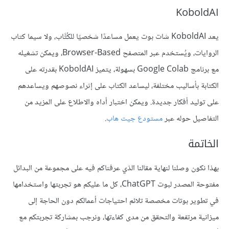
KoboldAI
يعد KoboldAI شات بوت يعمل مساعدًا شخصيًا للكُتَّاب، ولا سيما كتاب
الروايات، ويُستخدم عبر المتصفح Browser-Based، ويمكن تشغيله
مع برنامج Google Colab بسهولة، يتميز KoboldAI بقدرته على
الكتابة بأساليب مختلفة، ليساعد الكتاب على إثراء نصوصهم ويساعدهم
على توليد أفكار جديدة. ويمكن اختبار أداه والاطلاع على المزيد من
التفاصيل حوله عبر
مستودع جيت هاب
.
الخاتمة
بهذا نكون وصلنا لنهاية مقالنا الذي عرفناكم فيه على مجموعة من البدائل
مفتوحة المصدر لبوت ChatGPT، كل ما عليكم هو تجربتها واستخدامها
في تطوير بوتات مخصصة تلائم احتياجات أعمالكم دون الحاجة إلى
ميزانية مرتفعة والتحقق من مدى كفاءتها، ونرجب بمشاركة تجربتكم مع