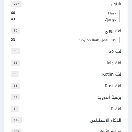
بايثون
297
66
Flask
43
Django
لغة روبي
50
23
إطار العمل Ruby on Rails
لغة Go
58
لغة جافا
95
لغة Kotlin
5
لغة Rust
58
برمجة أندرويد
11
لغة R
6
الذكاء الاصطناعي
115
صناعة الألعاب
102