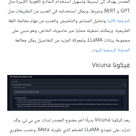
المصدر يهدف إلى تبسيط وتسهيل استخدام النماذج اللغوية الكبيرة مثل
GPT و BERT وغيرها. ويمكن استخدامه في العديد من التطبيقات مثل
الترجمة الآلية
وتحليل المشاعر والتلخيص والعديد من مهام معالجة اللغة
الطبيعية. ويمكنك تشغيله محليًا عبر حاسوبك الخاص، وهو مبني على
مجموعة بيانات LLaMA، ولمعرفة المزيد من التفاصيل يمكن مطالعة
المدونة الرسمية للبوت
.
فيكونا Vicuna
يعد فيكونا Vicuna بديلًا آخر مفتوح المصدر لشات جي بي تي، وقد
تدرَّب على نموذج LLaMA الضخم الذي طورته Meta، وحسب مطوري