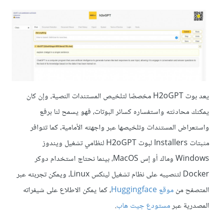
يعد بوت H2oGPT مخصصًا لتلخيص المستندات النصية، وإن كان
يمكنك محادثته واستفساره كسائر البوتات، فهو يسمح لنا برفع
واستعراض المستندات وتلخيصها عبر واجهته الأمامية، كما تتوافر
مثبتات Installers لبوت H2oGPT لنظامي تشغيل ويندوز
Windows وماك أو إس MacOS، بينما نحتاج استخدام دوكر
Docker لتنصيبه على نظام تشغيل لينكس Linux، ويمكن تجربته عبر
المتصفح من
موقع Huggingface
، كما يمكن الاطلاع على شيفراته
المصدرية عبر
مستودع جيت هاب
.