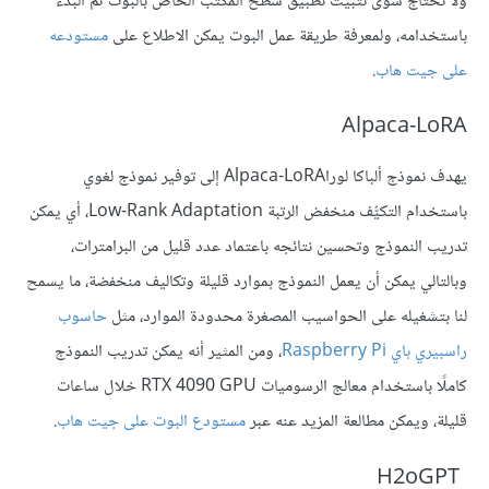
ولا نحتاج سوى تثبيت تطبيق سطح المكتب الخاص بالبوت ثم البدء
باستخدامه، ولمعرفة طريقة عمل البوت يمكن الاطلاع على
مستودعه
على جيت هاب
.
Alpaca-LoRA
يهدف نموذج ألباكا لوراAlpaca-LoRA إلى توفير نموذج لغوي
باستخدام التكيُّف منخفض الرتبة Low-Rank Adaptation، أي يمكن
تدريب النموذج وتحسين نتائجه باعتماد عدد قليل من البرامترات،
وبالتالي يمكن أن يعمل النموذج بموارد قليلة وتكاليف منخفضة، ما يسمح
لنا بتشغيله على الحواسيب المصغرة محدودة الموارد، مثل
حاسوب
راسبيري باي Raspberry Pi
، ومن المثير أنه يمكن تدريب النموذج
كاملًا باستخدام معالج الرسوميات RTX 4090 GPU خلال ساعات
قليلة، ويمكن مطالعة المزيد عنه عبر
مستودع البوت على جيت هاب
.
H2oGPT