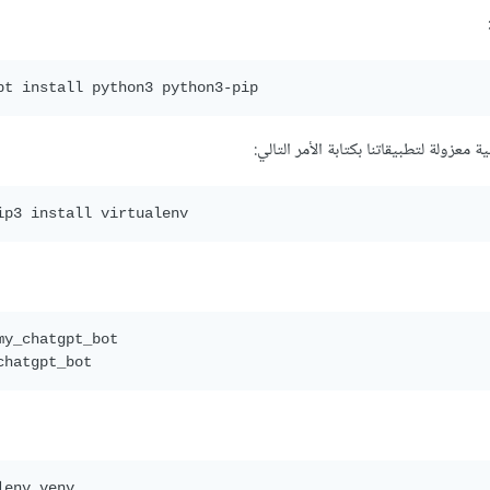
معزولة لتطبيقاتنا بكتابة الأمر التالي:
my_chatgpt_bot 

lenv venv 
