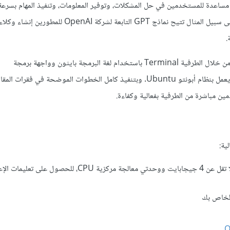
 مساعدة للمستخدمين في حل المشكلات، وتوفير المعلومات، وتنفيذ المهام بسرعة 
ومع تطور تقنيات الذكاء الاصطناعي، أصبحت هذه الروبوتات أكثر ذكاءً، على سبيل المثال تتيح نماذج GPT التابعة ل
سنشرح لكم في هذا المقال خطوات بناء ونشر بوت دردشة شخصي يعمل من خلال الطرفية Terminal باستخدام لغة البرمجة بايثون وواجهة برمجة
، ونوضح طريقة نشره على خادم ديجتال أوشن يعمل بنظام أبونتو Ubuntu. وبتنفيذ كامل الخطوات الموضحة في 
ن مباشرة من الطرفية بفعالية وكفاءة.
ية:
خادم DigitalOcean Droplet بذاكرة وصول عشوائي Ram لا تقل عن 4 جيجابايت ووحدتي معالجة مركزية CPU
خاص بك
O