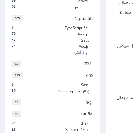
69
Laravel
وفعالية.
96
ووردبريس
شركة OpenAI للمطورين إنشاء وكلاء محادثة
جافاسكربت
505
5
لغة TypeScript
70
Node.js
52
React
فقرات المقال سيكون
21
Vue.js
(و 3 أكثر)
HTML
82
CSS
215
6
Sass
19
إطار عمل Bootstrap
، للحصول على تعليمات الإعداد يمكن
SQL
59
لغة C#‎
79
31
‎.NET
28
منصة Xamarin