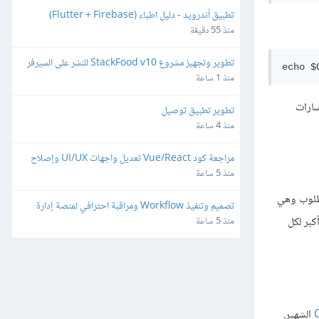
تطبيق أندرويد - دليل اطباء (Flutter + Firebase)
منذ 55 دقيقة
تطوير وتجهيز مشروع StackFood v10 للنشر على السيرفر 
والمتاجر
منذ 1 ساعة
سارات
تطوير تطبيق توصيل
منذ 4 ساعة
مراجعة كود Vue/React تعديل واجهات UI/UX وإصلاح 
ثغرات
منذ 5 ساعة
مطلوب وهي
تصميم وتنفيذ Workflow ومراقبة احترافي لمنصة إدارة 
شبكات وميكروتك مبنية على Laravel/Radius
فيما يلي تفصيل أكبر لكل
منذ 5 ساعة
الشهير.