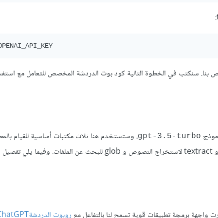
 بنا. سنكتب في الخطوة التالية كود بوت الدردشة المخصص للتعامل مع استف
نموذج
، وستستخدم هنا ثلاث مكتبات أساسية للقيام بال
gpt-3.5-turbo
openai للتفاعل مع واجهات برمجة التطبيقات الخاصة بشركة OpenAI و textract لاستخراج النصوص و glob للبحث عن الملفات. و
 واجهة برمجة تطبيقات قوية تسمح لنا بالتفاعل مع
روبوت الدردشةChatGPT