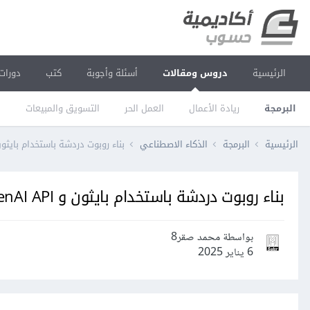
الرئيسية
دروس ومقالات
أسئلة وأجوبة
كتب
دورات
البرمجة
ريادة الأعمال
العمل الحر
التسويق والمبيعات
ا
الرئيسية
البرمجة
الذكاء الاصطناعي
بناء روبوت دردشة باستخدام بايثون و AI API
بناء روبوت دردشة باستخدام بايثون و OpenAI API
بواسطة محمد صقر8
6 يناير 2025