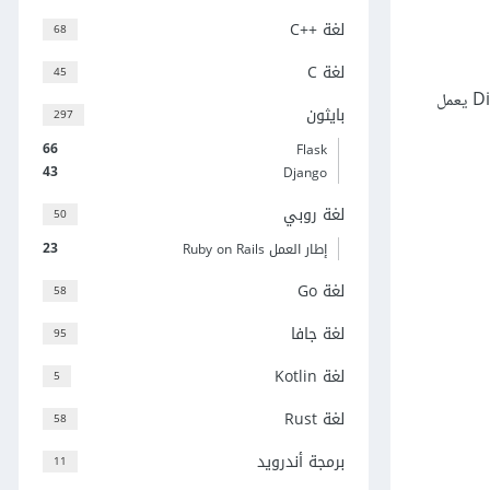
لغة C++‎
68
لغة C
45
سنعمل بداية على إعداد بيئة العمل المخصصة لبناء ونشر روبوت ChatGPT الخاص بنا في الطرفية terminal على خادم ديجيتال أوشن DigitalOcean يعمل
بايثون
297
66
Flask
43
Django
لغة روبي
50
23
إطار العمل Ruby on Rails
لغة Go
58
لغة جافا
95
لغة Kotlin
5
لغة Rust
58
برمجة أندرويد
11