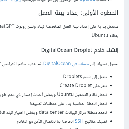
الخطوة الأولى: إعداد بيئة العمل
بنظام Ubuntu.
إنشاء خادم DigitalOcean Droplet
نسجل دخولنا إلى
حساب في DigitalOcean
، ثم ننشئ خادم افتراضي Droplet باتباع الخطوات التالية:
ننتقل إلى قسم Droplets
ننقر على Create Droplet
نختار نظام التشغيل Ubuntu ويفضل أحدث إصدار ذي دعم طويل الأمد LTS
نختار الخطة المناسبة بناء على متطلبات تطبيقنا
نحدد منطقة مركز البيانات data center ويفضل اختيار البلد الأقرب لبلدنا
نضيف مفاتيح
SSH
الخاصة بنا للاتصال الآمن مع الخادم