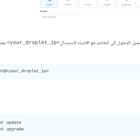
<your_droplet_ip>
pt update 
