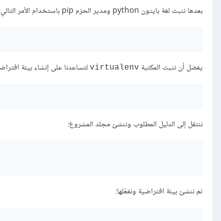
بعدها نثبت لغة بايثون python ومدير الحزم pip باستخدام الأمر التالي:
يفضل أن نثبت المكتبة
لتساعدنا على إنشاء بيئة افتراضية 
virtualenv
ننتقل إلى الدليل المطلوب وننشئ مجلد المشروع:
ثم ننشئ بيئة افتراضية ونفعّلها: