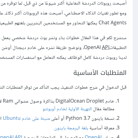
أصبحت روبوتات الدردشة التفاعلية أكثر شيوعًا من ذي قبل، لما توفره من
Chat Agents يمكنها التحاور مع المستخدمين البشريين بلغتهم الطبيعية.
التطبيقاتOpenAI
API
لدينا روبوت دردشة كامل الوظائف يمكنه التعامل مع استفسارات المستخدمي
المتطلبات الأساسية
قبل الدخول في شرح خطوات التنفيذ، يجب التأكد من توفر المتطلبات التال
مطالعة مقال
التهيئة الأولية لخادم أوبونتو
نسخة بايثون Python 3.7 أو أعلى
مثبتة على خادم Ubuntu
ال
معرفة أساسية
بلغة البرمجة بايثون
حساب
OpenAI
مع الوصول إلى الواجهات البرمجية
API
penAI