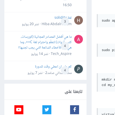
16:50
لغة solidity
3
Hiba Abdalrheem · نشر
20 يوليو
ما هي أفضل المصادر المجانية (كورسات،
كتب، أدوات) لتعلّم واحترام لغة C++، وما
4
هي أهم الأخطاء الشائعة التي يجب تجنبها؟
Tech_Aspire · نشر
14 يوليو
كم علي ان اعطي وقت للدورة
4
محمد سداتي صامد2 · نشر
7 يوليو
mkdir 
تابعنا على
virtua