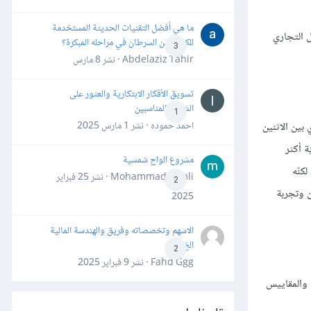
ما هي أفضل التقنيات الحديثة المستخدمة
ل التجاري
للكشف عن السرطان في مراحله المبكرة؟
3
Abdelaziz Tahir · نشر
8 مارس
تسويق الأفكار الابتكارية والعثور على
الشركاء المناسبين
1
احمد حموده · نشر
1 مارس 2025
 بين الاثنين
ة أكثر
مشروع الواح شمسية
كنّه
Mohammad Awali · نشر
25 فبراير
2
ن وتجربة
2025
الاسهم وتخصصاته وفريق والهندسة المالية
الخ
2
Fahd Ggg · نشر
9 فبراير 2025
اذج والمقاييس