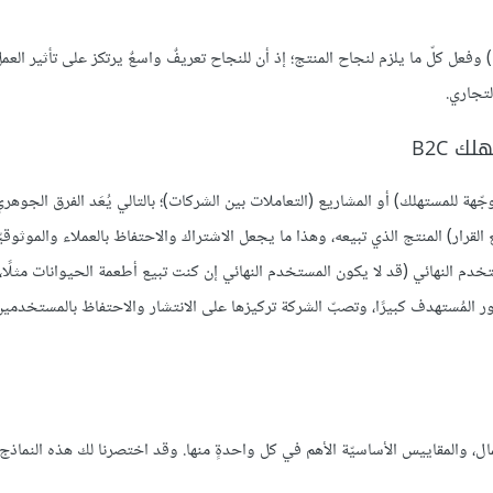
عل كلّ ما يلزم لنجاح المنتج؛ إذ أن للنجاح تعريفٌ واسعٌ يرتكز على تأثير العم
تجاري.
ّهة للمستهلك) أو المشاريع (التعاملات بين الشركات)؛ بالتالي يُعَد الفرق الجوهري
قرار) المنتج الذي تبيعه، وهذا ما يجعل الاشتراك والاحتفاظ بالعملاء والموثوقيّ
تخدم النهائي (قد لا يكون المستخدم النهائي إن كنت تبيع أطعمة الحيوانات مثلًا، ل
ر المُستهدف كبيرًا، وتصبّ الشركة تركيزها على الانتشار والاحتفاظ بالمستخدمي
ختلفٍ من نماذج الأعمال، والمقاييس الأساسيّة الأهم في كل واحدةٍ منها. وقد اختصرنا لك هذه النم