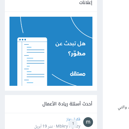
إعلانات
أحدث أسئلة ريادة الأعمال
 والتي
فكرة جهاز
1
Mbkry Hgazy · نشر
19 أبريل