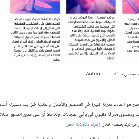
 لدى شركة Automattic
ج هو امتلاك معرفةٍ كبيرةٍ في التصميم والأعمال والتقنيّة قبل بدء مسيرته أساسً
 ومستوى معرفةٍ مقبولٍ في باقي المجالات، ونُلاحظ أن على مدير المنتج امتلاك
ّن من ترك بصمته خلال
إجراء مقابلات العمل
.