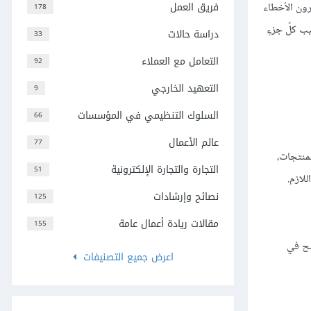
فريق العمل
رون الأخطاء
178
ب كلّ جزءٍ
دراسة حالات
33
التعامل مع العملاء
92
التعهيد الخارجي
9
السلوك التنظيمي في المؤسسات
66
عالم الأعمال
77
لمنتجات،
التجارة والتجارة الإلكترونية
51
لازم.
نصائح وإرشادات
125
مقالات ريادة أعمال عامة
155
ضّح في
اعرض جميع التصنيفات