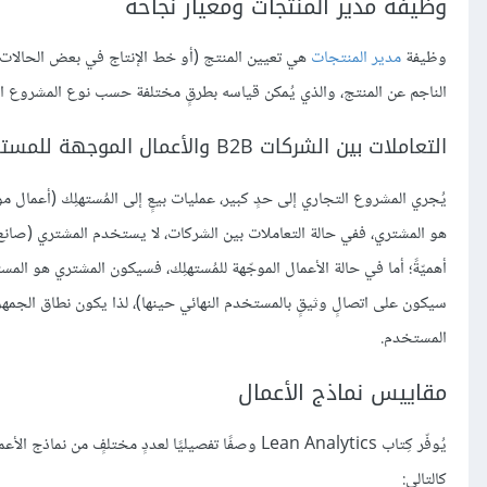
وظيفة مدير المنتجات ومعيار نجاحه
وظيفة
مدير المنتجات
هي تعيين المنتج (أو خط الإنتاج في بعض الحالات) وف
الناجم عن المنتج، والذي يُمكن قياسه بطرقٍ مختلفة حسب نوع المشروع ال
التعاملات بين الشركات B2B والأعمال الموجهة للمستهلك B2C
يُجري المشروع التجاري إلى حدٍ كبير، عمليات بيعٍ إلى المُستهلِك (أعمال موج
هو المشتري، ففي حالة التعاملات بين الشركات، لا يستخدم المشتري (صانع ال
أهميّةً؛ أما في حالة الأعمال الموجّهة للمُستهلِك، فسيكون المشتري هو المس
سيكون على اتصالٍ وثيقٍ بالمستخدم النهائي حينها)، لذا يكون نطاق الجمهو
المستخدم.
مقاييس نماذج الأعمال
يُوفّر كِتاب Lean Analytics وصفًا تفصيليًا لعددٍ م
كالتالي: