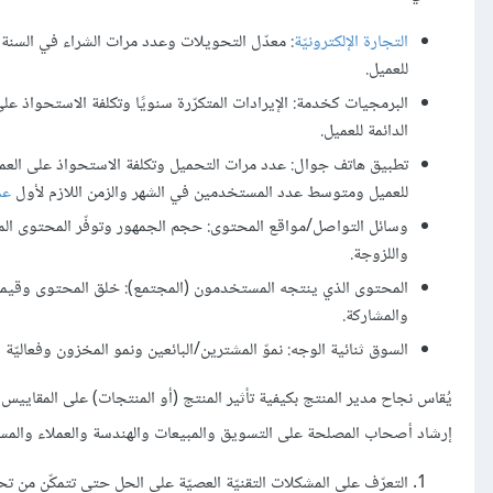
التجارة الإلكترونيّة
: معدّل التحويلات وعدد مرات الشراء في السنة 
للعميل.
البرمجيات كخدمة: الإيرادات المتكرّرة سنويًا وتكلفة الاستحواذ ع
الدائمة للعميل.
تطبيق هاتف جوال: عدد مرات التحميل وتكلفة الاستحواذ على العميل
للعميل ومتوسط عدد المستخدمين في الشهر والزمن اللازم لأول
عم
وسائل التواصل/مواقع المحتوى: حجم الجمهور وتوفّر المحتوى المتا
واللزوجة.
المحتوى الذي ينتجه المستخدمون (المجتمع): خلق المحتوى وقيمة ال
والمشاركة.
السوق ثنائية الوجه: نموّ المشترين/البائعين ونمو المخزون وفعالي
يُقاس نجاح مدير المنتج بكيفية تأثير المنتج (أو المنتجات) على المقاييس
إرشاد أصحاب المصلحة على التسويق والمبيعات والهندسة والعملاء والمست
التعرّف على المشكلات التقنيّة العصيّة على الحل حتى تتمكّن من 