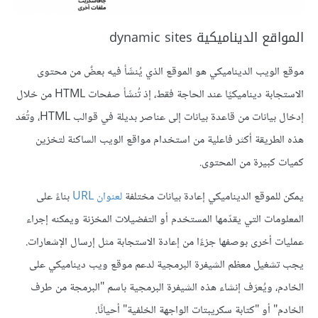
المواقع الديناميكية dynamic sites
موقع الويب الديناميكي هو الموقع الذي يُنشَأ فيه بعضٌ من محتوى
الاستجابة ديناميكيًا عند الحاجة فقط، إذ تُنشَأ صفحات HTML من خلال
إدخال بيانات من قاعدة بيانات إلى عناصر بديلة في قوالب HTML، وتُعَد
هذه الطريقة أكثر فاعلية من استخدام مواقع الويب الساكنة لتخزين
كميات كبيرة من المحتوى.
يمكن للموقع الديناميكي إعادة بيانات مختلفة
لعنوان URL
بناءً على
المعلومات التي يقدّمها المستخدم أو التفضيلات المخزنة ويمكنه إجراء
عمليات أخرى بوصفها جزءًا من إعادة الاستجابة مثل إرسال الإشعارات.
يجب تشغيل معظم الشيفرة البرمجية لدعم موقع ويب ديناميكي على
الخادم، ويُعرَف إنشاء هذه الشيفرة البرمجية باسم "البرمجة من طرف
الخادم" أو "كتابة سكريبتات الواجهة الخلفية" أحيانًا.