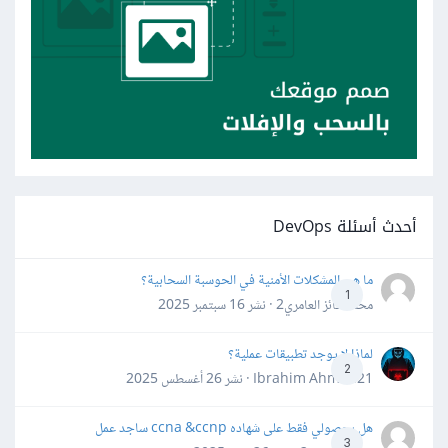
أحدث أسئلة DevOps
ما هي المشكلات الأمنية في الحوسبة السحابية؟
1
محمد فائز العامري2 · نشر
16 سبتمبر 2025
لماذا لا يوجد تطبيقات عملية؟
2
Ibrahim Ahmed21 · نشر
26 أغسطس 2025
هل بحصولي فقط على شهاده ccna &ccnp ساجد عمل
3