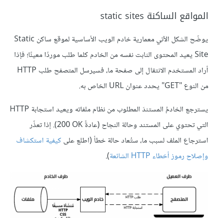
المواقع الساكنة static sites
يوضّح الشكل الآتي معمارية خادم الويب الأساسية لموقع ساكن Static
Site يعيد المحتوى الثابت نفسه من الخادم كلما طلب موردًا معينًا؛ فإذا
أراد المستخدم الانتقال إلى صفحة ما، فسيرسل المتصفح طلب HTTP
من النوع "GET" يحدد عنوان URL الخاص به.
يسترجع الخادمُ المستندَ المطلوب من نظام ملفاته ويعيد استجابة HTTP
التي تحتوي على المستند وحالة النجاح (عادةً ‎200 OK). إذا تعذّر
استرجاع الملف لسبب ما، ستُعاد حالة خطأ (اطلع على
كيفية استكشاف
وإصلاح رموز أخطاء HTTP الشائعة
).