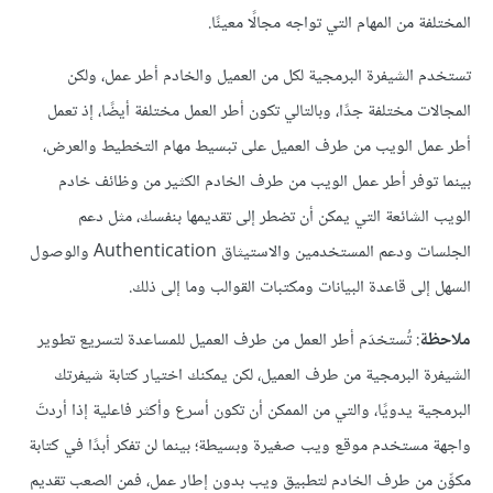
المختلفة من المهام التي تواجه مجالًا معينًا.
تستخدم الشيفرة البرمجية لكل من العميل والخادم أطر عمل، ولكن
المجالات مختلفة جدًا، وبالتالي تكون أطر العمل مختلفة أيضًا، إذ تعمل
أطر عمل الويب من طرف العميل على تبسيط مهام التخطيط والعرض،
بينما توفر أطر عمل الويب من طرف الخادم الكثير من وظائف خادم
الويب الشائعة التي يمكن أن تضطر إلى تقديمها بنفسك، مثل دعم
الجلسات ودعم المستخدمين والاستيثاق Authentication والوصول
السهل إلى قاعدة البيانات ومكتبات القوالب وما إلى ذلك.
ملاحظة
: تُستخدَم أطر العمل من طرف العميل للمساعدة لتسريع تطوير
الشيفرة البرمجية من طرف العميل، لكن يمكنك اختيار كتابة شيفرتك
البرمجية يدويًا، والتي من الممكن أن تكون أسرع وأكثر فاعلية إذا أردتَ
واجهة مستخدم موقع ويب صغيرة وبسيطة؛ بينما لن تفكر أبدًا في كتابة
مكوِّن من طرف الخادم لتطبيق ويب بدون إطار عمل، فمن الصعب تقديم