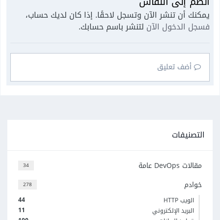
انضم إلى النقاش
يمكنك أن تنشر الآن وتسجل لاحقًا. إذا كان لديك حساب،
فسجل الدخول الآن
لتنشر باسم حسابك.
أضف تعليق
التصنيفات
مقالات DevOps عامة
34
خوادم
278
44
الويب HTTP
11
البريد الإلكتروني