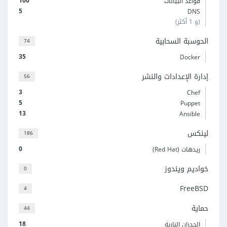
100
قواعد البيانات
5
DNS
(و 1 أكثر)
الحوسبة السحابية
74
35
Docker
إدارة الإعدادات والنشر
56
3
Chef
5
Puppet
13
Ansible
لينكس
186
0
ريدهات (Red Hat)
خواديم ويندوز
0
FreeBSD
4
حماية
44
18
الجدران النارية