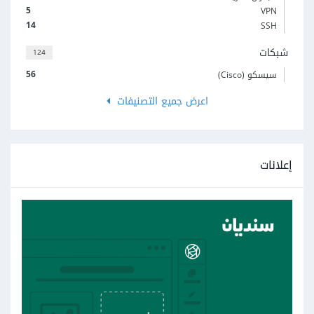
5
VPN
14
SSH
شبكات
124
56
سيسكو (Cisco)
اعرض جميع التصنيفات
إعلانات