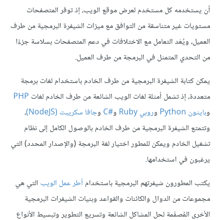
أن يستخدمه كل مستخدم لعرض موقع الويب، إذ توفر المتصفحات
مستويات غير متناسقة من التوافق مع ميزات الشيفرة البرمجية من طرف
العميل، ويُعَد التعامل مع الاختلافات في دعم المتصفحات بسلاسة جزءًا
من التحدي المتمثل في البرمجة من طرف العميل.
يمكن كتابة الشيفرة البرمجية من طرف الخادم باستخدام لغات برمجة
متعددة، إذ تشمل أمثلة لغات الويب الشائعة من طرف الخادم لغات
PHP
و
بايثون Python
و
روبي Ruby
و
C#
جافا سكريبت (NodeJS)
،
وتتمتع الشيفرة البرمجية من طرف الخادم بالوصول الكامل إلى نظام
تشغيل الخادم ويمكن للمطور اختيار لغة البرمجة (والإصدار المحدد) التي
يرغبون في استخدامها.
يكتب المطورون شيفرتهم البرمجية باستخدام
أطر عمل الويب
التي هي
مجموعات من الدوال والكائنات والقواعد وبنيات الشيفرات البرمجية
الأخرى المُصمَّمة لحل المشاكل الشائعة وتسريع التطوير وتبسيط الأنواع