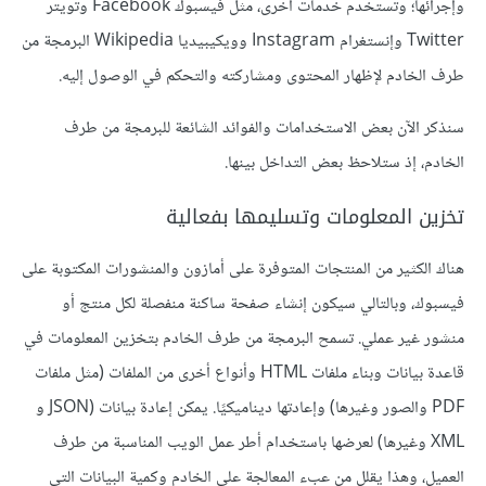
وإجرائها؛ وتستخدم خدمات أخرى، مثل فيسبوك Facebook وتويتر
Twitter وإنستغرام Instagram وويكيبيديا Wikipedia البرمجة من
طرف الخادم لإظهار المحتوى ومشاركته والتحكم في الوصول إليه.
سنذكر الآن بعض الاستخدامات والفوائد الشائعة للبرمجة من طرف
الخادم، إذ ستلاحظ بعض التداخل بينها.
تخزين المعلومات وتسليمها بفعالية
هناك الكثير من المنتجات المتوفرة على أمازون والمنشورات المكتوبة على
فيسبوك، وبالتالي سيكون إنشاء صفحة ساكنة منفصلة لكل منتج أو
منشور غير عملي. تسمح البرمجة من طرف الخادم بتخزين المعلومات في
قاعدة بيانات وبناء ملفات HTML وأنواع أخرى من الملفات (مثل ملفات
PDF والصور وغيرها) وإعادتها ديناميكيًا. يمكن إعادة بيانات (JSON و
XML وغيرها) لعرضها باستخدام أطر عمل الويب المناسبة من طرف
العميل، وهذا يقلل من عبء المعالجة على الخادم وكمية البيانات التي