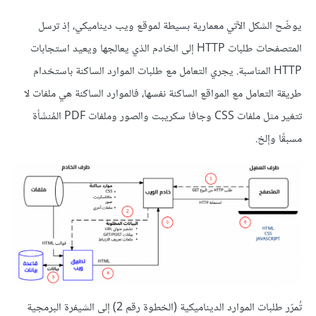
يوضّح الشكل الآتي معمارية بسيطة لموقع ويب ديناميكي، إذ ترسل
المتصفحات طلبات HTTP إلى الخادم الذي يعالجها ويعيد استجابات
HTTP المناسبة. يجري التعامل مع طلبات الموارد الساكنة باستخدام
طريقة التعامل مع المواقع الساكنة نفسها، فالموارد الساكنة هي ملفات لا
تتغير مثل ملفات CSS وجافا سكريبت والصور وملفات PDF المُنشَأة
مسبقًا وإلخ.
تُمرّر طلبات الموارد الديناميكية (الخطوة رقم 2) إلى الشيفرة البرمجية