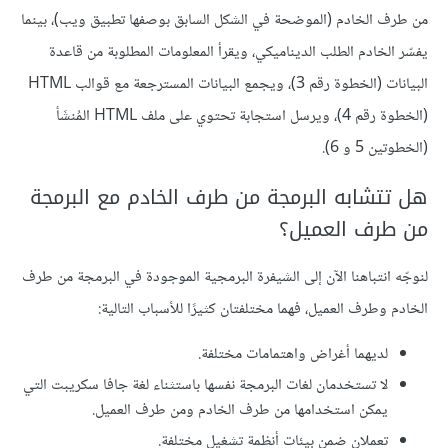
من طرف الخادم (الموضحة في الشكل السابق بوصفها تطبيق ويب)، بينما
يفسّر الخادم الطلب الديناميكي، ويقرأ المعلومات المطلوبة من قاعدة
البيانات (الخطوة رقم 3)، ويجمع البيانات المسترجعة مع قوالب HTML
(الخطوة رقم 4)‎، ويرسل استجابة تحتوي على ملف HTML المُنشَأ
(الخطوتين 5 و 6).
هل تتشابه البرمجة من طرف الخادم مع البرمجة
من طرف العميل؟
لنوجّه انتباهنا الآن إلى الشيفرة البرمجية الموجودة في البرمجة من طرف
الخادم وطرف العميل، فهما مختلفتان كثيرًا للأسباب التالية:
لديهما أغراض واهتمامات مختلفة.
لا تستخدمان لغات البرمجة نفسها باستثناء لغة جافا سكريبت التي
يمكن استخدامها من طرف الخادم ومن طرف العميل.
تعملان ضمن بيئات أنظمة تشغيل مختلفة.