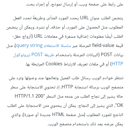
على رابط على صفحة ويب، أو إرسال نموذج، أو إجراء بحث.
يتضمن الطلب عنوان URL يحدد المورد المتأثر، وطريقةً تحدد الفعل
المطلوب، مثل الحصول على المورد، أو حذفه، أو نشره، ويمكن أن يتضمن
الطلب أيضًا معلومات إضافية مشفرة في معاملات URL (أزواج حقل-
قيمة field-value المرسَلة عبر
سلسلة الاستعلام query string
)، مثل
بيانات POST (البيانات المرسَلة باستخدام
طريقة POST لبروتوكول
HTTP
) أو في ملفات تعريف الارتباط Cookies المرتبطة بها.
تنتظر خوادم الويب رسائل طلب العميل وتعالجها عند وصولها وترد على
متصفح الويب برسالة استجابة HTTP، إذ تحتوي الاستجابة على سطر
حالة يشير إلى نجاح الطلب من عدمه مثل السطر "HTTP/1.1 200
OK"، الذي يشير إلى النجاح. يمكن أن يحتوي متن الاستجابة على الطلب
الناجح للمورد المطلوب (مثل صفحة HTML جديدة أو صورة)، والذي
يمكن عرضه بعد ذلك باستخدام متصفح الويب.