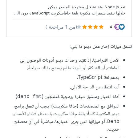
تشمل ميزات إطار عمل دينو ما يلي:
الأمان افتراضيًا، إذ تقيّد وحدات دينو أذونات الوصول إلى
الملفات، أو الشبكة، أو البيئة ما لم يُسمَح بذلك صراحةً.
يدعم لغة TypeScript.
آلية انتظار من الدرجة الأولى.
أداة اختبار ومنسّق شيفرة برمجية مُدمَجَين (
).
deno fmt
التوافق مع المتصفحات (جافا سكريبت): يجب أن تعمل برامج
دينو المكتوبة كاملًا بلغة جافا سكريبت باستثناء فضاء الأسماء
، أو ميزاتها التي جرى اختبارها، مباشرةً في أيّ متصفح
Deno
حديث.