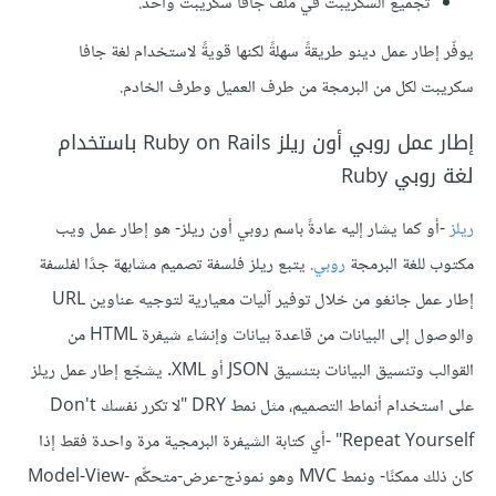
تجميع السكريبت في ملف جافا سكريبت واحد.
يوفّر إطار عمل دينو طريقةً سهلةً لكنها قويةً لاستخدام لغة جافا
سكريبت لكل من البرمجة من طرف العميل وطرف الخادم.
إطار عمل روبي أون ريلز Ruby on Rails باستخدام
لغة روبي Ruby
ريلز
-أو كما يشار إليه عادةً باسم روبي أون ريلز- هو إطار عمل ويب
مكتوب للغة البرمجة
روبي
. يتبع ريلز فلسفة تصميم مشابهة جدًا لفلسفة
إطار عمل جانغو من خلال توفير آليات معيارية لتوجيه عناوين URL
والوصول إلى البيانات من قاعدة بيانات وإنشاء شيفرة HTML من
القوالب وتنسيق البيانات بتنسيق JSON أو XML. يشجّع إطار عمل ريلز
على استخدام أنماط التصميم، مثل نمط DRY "لا تكرر نفسك Don't
Repeat Yourself" -أي كتابة الشيفرة البرمجية مرة واحدة فقط إذا
كان ذلك ممكنًا- ونمط MVC وهو نموذج-عرض-متحكِّم Model-View-