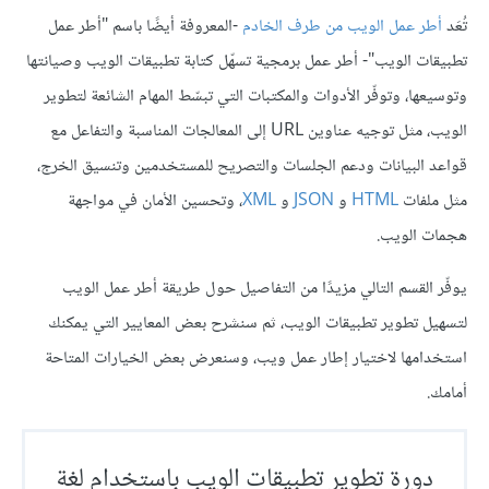
تُعَد
أطر عمل الويب من طرف الخادم
-المعروفة أيضًا باسم "أطر عمل
تطبيقات الويب"- أطر عمل برمجية تسهّل كتابة تطبيقات الويب وصيانتها
وتوسيعها، وتوفّر الأدوات والمكتبات التي تبسّط المهام الشائعة لتطوير
الويب، مثل توجيه عناوين URL إلى المعالجات المناسبة والتفاعل مع
قواعد البيانات ودعم الجلسات والتصريح للمستخدمين وتنسيق الخرج،
مثل ملفات
HTML
و
JSON
و
XML
، وتحسين الأمان في مواجهة
هجمات الويب.
يوفّر القسم التالي مزيدًا من التفاصيل حول طريقة أطر عمل الويب
لتسهيل تطوير تطبيقات الويب، ثم سنشرح بعض المعايير التي يمكنك
استخدامها لاختيار إطار عمل ويب، وسنعرض بعض الخيارات المتاحة
أمامك.
دورة تطوير تطبيقات الويب باستخدام لغة