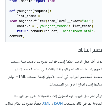
from
.
models 
import
Team
def
 youngest
(
request
):
    list_teams 
=
Team
.
objects
.
filter
(
team_level__exact
=
"U09"
)
    context 
=
{
'youngest_teams'
:
 list_teams
}
return
 render
(
request
,
'best/index.html'
,
context
)
تصيير البيانات
توفر أطر عمل الويب أنظمة إنشاء قوالب تتيح لك تحديد بنية مستند
الخرج باستخدام العناصر البديلة للبيانات التي ستُضاف عند إنشاء
صفحة. تُستخدم القوالب في أغلب الأحيان لإنشاء مستند HTML، ولكن
يمكنها إنشاء أنواع أخرى من المستندات.
توفر أطر عمل الويب آلية لتسهيل إنشاء تنسيقات أخرى من البيانات
المخزنة بما في ذلك تنسيقات
JSON
و
XML
، فمثلًا يتيح لك نظام قوالب