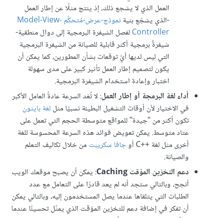
العمل الذي لا يشجع ذلك، إذ ينتج مثلًا عن إطار العمل
-الذي يشجّع بنية
نموذج-عرض-مُتحكِّم Model-View-
Controller
لفصل الشيفرة البرمجية إلى دوال منطقية-
شيفرةٌ برمجية أكثر قابلية للصيانة من الشيفرة البرمجية
التي ليس لديها أيّ توقعات بشأن المطورين، كما يمكن أن
يكون لتصميم إطار العمل تأثير كبير على مدى سهولة
اختبار وإعادة استخدام الشيفرة البرمجية.
أداء لغة البرمجة أو إطار العمل
: لا تُعَد السرعة عادةً العامل الأكبر
في الاختيار لأن أوقات التشغيل البطيئة نسبيًا مثل
لغة بايثون
تكون أكثر من "جيدة" للمواقع متوسطة الحجم التي تعمل على
عتاد متوسط. يمكن تعويض فوائد هذه السرعة المحسوسة للغة
أخرى مثل لغة C++‎ أو
جافا سكريبت
من خلال تكاليف التعلم
والصيانة.
دعم التخزين المؤقت Caching
: يمكن أن يصبح موقعك الويب
أنجح، وبالتالي ستجد أنه لم يعد قادرًا على التعامل مع عدد
الطلبات التي يتلقاها عندما يصل المستخدمون إليه، وبالتالي يمكن
أن تفكر في إضافة دعم للتخزين المؤقت الذي يمثّل تحسينًا عندما