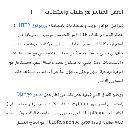
العمل المباشر مع طلبات واستجابات HTTP
تتواصل خوادم الويب والمتصفحات باستخدام
بروتوكول HTTP
، إذ
تنتظر الخوادم طلبات HTTP من المتصفح ثم تعيد المعلومات في
استجابات HTTP. تسمح لك أطر عمل الويب بكتابة صيغة مبسّطة من
شأنها أن تنشِئ شيفرةً برمجيةً من طرف الخادم للعمل مع هذه الطلبات
والاستجابات، وهذا يعني أنه سيكون لديك وظيفة أسهل، وستتفاعل مع
شيفرة برمجية أسهل وأعلى مستوًى بدلًا من أساسيات الشبكات ذات
المستوى الأدنى.
يوضح المثال الآتي كيفية عمل ذلك في إطار عمل
جانغو Django
باستخدام لغة بايثون Python، إذ تتلقى كل دالة عرض (أو معالج طلب)
الكائن
الذي يحتوي على معلومات الطلب، وتكون هذه
HttpRequest
الدالة مطلوبة لإعادة الكائن
مع الخرج المُنسَّق
HttpResponse