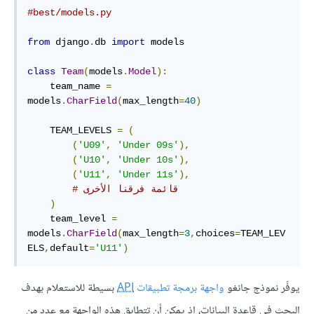
#best/models.py
from
 django
.
db 
import
 models

class
Team
(
models
.
Model
):
    team_name 
=
models
.
CharField
(
max_length
=
40
)
    TEAM_LEVELS 
=
(
(
'U09'
,
'Under 09s'
),
(
'U10'
,
'Under 10s'
),
(
'U11'
,
'Under 11s'
),
# قائمة فرقنا الأخرى
)
    team_level 
=
models
.
CharField
(
max_length
=
3
,
choices
=
TEAM_LEV
ELS
,
default
=
'U11'
)
يوفّر نموذج جانغو
واجهة برمجة تطبيقات
API
بسيطة للاستعلام بهدف
البحث في قاعدة البيانات، إذ يمكن أن تتطابق هذه الواجهة مع عدد من