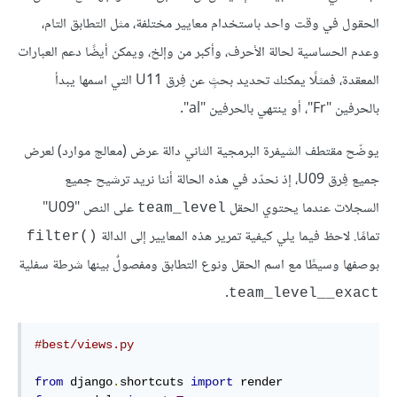
الحقول في وقت واحد باستخدام معايير مختلفة، مثل التطابق التام،
وعدم الحساسية لحالة الأحرف، وأكبر من وإلخ، ويمكن أيضًا دعم العبارات
المعقدة، فمثلًا يمكنك تحديد بحثٍ عن فِرق U11 التي اسمها يبدأ
بالحرفين "Fr"، أو ينتهي بالحرفين "al".
يوضّح مقتطف الشيفرة البرمجية الثاني دالة عرض (معالج موارد) لعرض
جميع فِرق U09، إذ نحدّد في هذه الحالة أننا نريد ترشيح جميع
السجلات عندما يحتوي الحقل
على النص "U09"
team_level
تمامًا. لاحظ فيما يلي كيفية تمرير هذه المعايير إلى الدالة
filter()‎
بوصفها وسيطًا مع اسم الحقل ونوع التطابق ومفصولٌ بينها شرطة سفلية
.
team_level__exact
#best/views.py
from
 django
.
shortcuts 
import