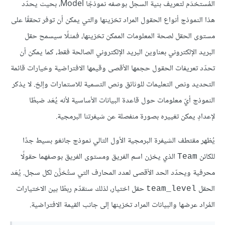
المُستخدَم لتعريف بنية السجل بوصفه نموذجًا Model، بحيث يحدّد
هذا النموذج أنواع الحقول المراد تخزينها والتي يمكن أن توفر تحققًا على
مستوى الحقل لصحة المعلومات الممكن تخزينها، فمثلًا سيسمح حقل
البريد الإلكتروني بعناوين البريد الإلكتروني الصالحة فقط، كما يمكن أن
تحدّد تعريفات الحقول حجمها الأقصى وقيمها الافتراضية وخيارات قائمة
التحديد ونص التعليمات للوثائق ونص التسمية للاستمارات وإلخ. لا يذكر
النموذج أيّ معلومات حول قاعدة البيانات الأساسية لأنه يُعَد ضبطًا
لإعدادٍ يمكن تغييره بصورة منفصلة عن شيفرتنا البرمجية.
يُظهر مقتطف الشيفرة البرمجية الأول التالي نموذج جانغو بسيط جدًا
للكائن
الذي يخزن اسم الفريق ومستوى الفريق بوصفهما حقولًا
Team
محرفية ويحدّد الحد الأقصى لعدد المحارف التي ستُخزَّن لكل سجل. يُعَد
الحقل
حقل اختيار، لذلك سنقدّم ربطًا بين الاختيارات
team_level
المُراد عرضها والبيانات المراد تخزينها إلى جانب القيمة الافتراضية.