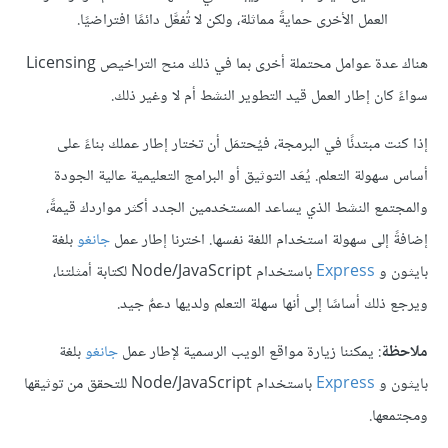
العمل الأخرى حمايةً مماثلة، ولكن لا تُفعَّل دائمًا افتراضيًا.
هناك عدة عوامل محتملة أخرى بما في ذلك منح التراخيص Licensing
سواءً كان إطار العمل قيد التطوير النشط أم لا وغير ذلك.
إذا كنت مبتدئًا في البرمجة، فيُحتمَل أن تختار إطار عملك بناءً على
أساس سهولة التعلم. يُعَد التوثيق أو البرامج التعليمية عالية الجودة
والمجتمع النشط الذي يساعد المستخدمين الجدد أكثر مواردك قيمةً،
إضافةً إلى سهولة استخدام اللغة نفسها. اخترنا إطار عمل
جانغو
بلغة
بايثون و
Express
باستخدام Node/JavaScript لكتابة أمثلتنا،
ويرجع ذلك أساسًا إلى أنها سهلة التعلم ولديها دعمٌ جيد.
ملاحظة
: يمكننا زيارة مواقع الويب الرسمية لإطار عمل
جانغو
بلغة
بايثون و
Express
باستخدام Node/JavaScript للتحقق من توثيقها
ومجتمعها.