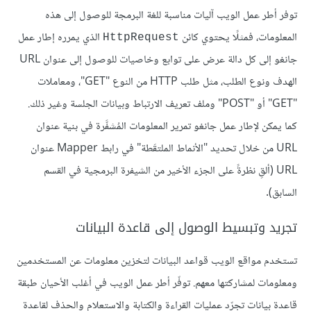
توفر أطر عمل الويب آليات مناسبة للغة البرمجة للوصول إلى هذه
المعلومات، فمثلًا يحتوي كائن
الذي يمرره إطار عمل
HttpRequest
جانغو إلى كل دالة عرض على توابع وخاصيات للوصول إلى عنوان URL
الهدف ونوع الطلب، مثل طلب HTTP من النوع "GET"، ومعاملات
"GET" أو "POST" وملف تعريف الارتباط وبيانات الجلسة وغير ذلك.
كما يمكن لإطار عمل جانغو تمرير المعلومات المُشفَّرة في بنية عنوان
URL من خلال تحديد "الأنماط الملتقَطة" في رابط Mapper عنوان
URL (ألقِ نظرةً على الجزء الأخير من الشيفرة البرمجية في القسم
السابق).
تجريد وتبسيط الوصول إلى قاعدة البيانات
تستخدم مواقع الويب قواعد البيانات لتخزين معلومات عن المستخدمين
ومعلومات لمشاركتها معهم. توفّر أطر عمل الويب في أغلب الأحيان طبقة
قاعدة بيانات تجرّد عمليات القراءة والكتابة والاستعلام والحذف لقاعدة