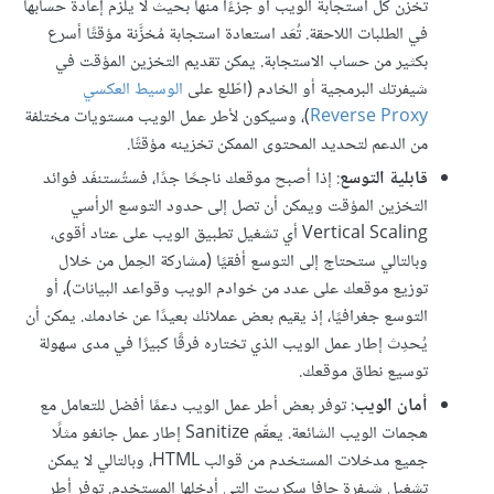
تخزّن كل استجابة الويب أو جزءًا منها بحيث لا يلزم إعادة حسابها
في الطلبات اللاحقة. تُعَد استعادة استجابة مُخزَّنة مؤقتًا أسرع
بكثير من حساب الاستجابة. يمكن تقديم التخزين المؤقت في
شيفرتك البرمجية أو الخادم (اطّلع على
الوسيط العكسي
Reverse Proxy
)، وسيكون لأطر عمل الويب مستويات مختلفة
من الدعم لتحديد المحتوى الممكن تخزينه مؤقتًا.
قابلية التوسع
: إذا أصبح موقعك ناجحًا جدًا، فستُستنفَد فوائد
التخزين المؤقت ويمكن أن تصل إلى حدود التوسع الرأسي
Vertical Scaling أي تشغيل تطبيق الويب على عتاد أقوى،
وبالتالي ستحتاج إلى التوسع أفقيًا (مشاركة الحِمل من خلال
توزيع موقعك على عدد من خوادم الويب وقواعد البيانات)، أو
التوسع جغرافيًا، إذ يقيم بعض عملائك بعيدًا عن خادمك. يمكن أن
يُحدِث إطار عمل الويب الذي تختاره فرقًا كبيرًا في مدى سهولة
توسيع نطاق موقعك.
أمان الويب
: توفر بعض أطر عمل الويب دعمًا أفضل للتعامل مع
هجمات الويب الشائعة. يعقّم Sanitize إطار عمل جانغو مثلًا
جميع مدخلات المستخدم من قوالب HTML، وبالتالي لا يمكن
تشغيل شيفرة جافا سكريبت التي أدخلها المستخدم. توفر أطر