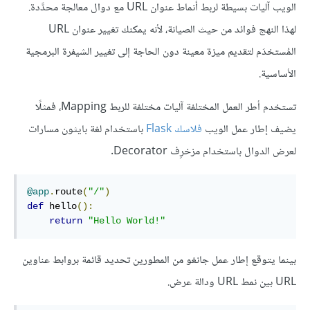
الويب آليات بسيطة لربط أنماط عنوان URL مع دوال معالجة محدَّدة.
لهذا النهج فوائد من حيث الصيانة، لأنه يمكنك تغيير عنوان URL
المُستخدَم لتقديم ميزة معينة دون الحاجة إلى تغيير الشيفرة البرمجية
الأساسية.
تستخدم أطر العمل المختلفة آليات مختلفة للربط Mapping، فمثلًا
يضيف إطار عمل الويب
فلاسك Flask
باستخدام لغة بايثون مسارات
لعرض الدوال باستخدام مزخرِف Decorator.
@app
.
route
(
"/"
)
def
 hello
():
return
"Hello World!"
بينما يتوقع إطار عمل جانغو من المطورين تحديد قائمة بروابط عناوين
URL بين نمط URL ودالة عرض.