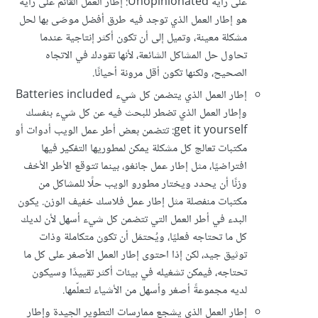
على رأيه Unopinionated: إطار العمل القائم على رأيه
هو إطار العمل الذي توجد فيه طرق أفضل موصَى بها لحل
مشكلة معينة، وتميل إلى أن تكون أكثر إنتاجية عندما
تحاول حل المشاكل الشائعة، لأنها تقودك في الاتجاه
الصحيح، ولكنها تكون أقل مرونة أحيانًا.
إطار العمل الذي يتضمن كل شيء Batteries included
وإطار العمل الذي تضطر للبحث فيه عن كل شيء بنفسك
get it yourself: تتضمن بعض أطر عمل الويب أدوات أو
مكتبات تعالج كل مشكلة يمكن لمطوريها التفكير فيها
افتراضيًا، مثل إطار عمل جانغو، بينما تتوقع الأطر الأخف
وزنًا أن يحدد ويختار مطورو الويب حلًا للمشاكل من
مكتبات منفصلة مثل إطار عمل فلاسك خفيف الوزن. يكون
البدء في أطر العمل التي تتضمن كل شيء أسهل لأن لديك
كل ما تحتاجه فعليًا، ويُحتمَل أن تكون متكاملة وذات
توثيق جيد، لكن إذا احتوى إطار العمل الأصغر على كل ما
تحتاجه، فيمكن تشغيله في بيئات أكثر تقييدًا وسيكون
لديه مجموعةً أصغر وأسهل من الأشياء لتعلّمها.
إطار العمل الذي يشجع ممارسات التطوير الجيدة وإطار