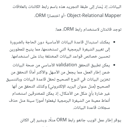
البيانات، إذ يُشار إلى طبقة التجريد هذه باسم رابط الكائنات بالعلاقات
Object-Relational Mapper -أو اختصارًا ORM.
توجد فائدتان لاستخدام رابط ORM، هما:
يمكنك استبدال قاعدة البيانات الأساسية دون الحاجة بالضرورة
إلى تغيير الشيفرة البرمجية التي تستخدمها، مما يتيح للمطورين
تحسين خصائص قواعد البيانات المختلفة بناءً على استخدامها.
يمكن تطبيق التحقق validation الأساسي من صحة البيانات
ضمن إطار العمل، مما يجعل من الأسهل والأكثر أمانًا التحقق من
تخزين البيانات في النوع الصحيح لحقل قاعدة البيانات وبالتنسيق
الصحيح (مثل عنوان البريد الإلكتروني) وكذلك التحقق من أنها
غير ضارة بأيّ شكل من الأشكال، إذ يمكن للمخترقين استخدام
أنماط معينة من الشيفرة البرمجية ليفعلوا أمورًا سيئة مثل حذف
سجلات قاعدة البيانات.
يوفر إطار عمل الويب جانغو رابط ORM مثلًا، ويشير إلى الكائن