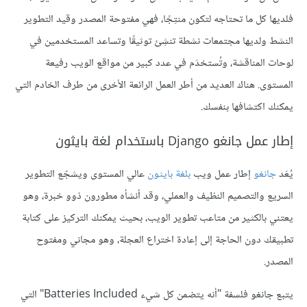
فلديها كل ما تحتاجه لتكون منتِجًا، فهي مفتوحة المصدر وقيد التطوير
النشط ولديها مجتمعات نشطة تنشِئ توثيقًا وتساعد المستخدمين في
لوحات المناقشة، وتُستخدَم في عدد كبير من مواقع الويب رفيعة
المستوى. هناك العديد من أطر العمل الرائعة الأخرى من طرف الخادم التي
يمكنك اكتشافها بنفسك.
إطار عمل جانغو Django باستخدام لغة بايثون
يُعَد
جانغو
إطار عمل ويب
بلغة بايثون
عالي المستوى ويشجّع التطوير
السريع والتصميم النظيف والعملي، وقد أنشأه مطورون ذوو خبرة، وهو
يعتني بالكثير من متاعب تطوير الويب، بحيث يمكنك التركيز على كتابة
تطبيقك دون الحاجة إلى إعادة اختراع العجلة، وهو مجاني ومفتوح
المصدر.
يتبع جانغو فلسفة "أنه يتضمن كل شيء Batteries Included" التي