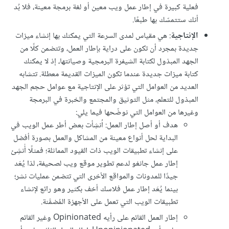
فعلية كبيرة في إطار عمل ويب معين أو لغة برمجة معينة، فلا بُد
أنك ستتمسّك بها طبعًا.
الإنتاجية
: هي مقياس لمدى السرعة التي يمكنك بها إنشاء ميزات
جديدة بمجرد أن تكون على دراية بإطار العمل، وتتضمن كلًا من
الجهد المبذول لكتابة الشيفرة البرمجية وصيانتها، إذ لا يمكنك
كتابة ميزات جديدة عندما تكون الميزات القديمة معطلة. تتشابه
العديد من العوامل التي تؤثر على الإنتاجية مع عوامل حجم الجهد
المبذول للتعلم، مثل التوثيق والمجتمع والخبرة في البرمجة
وغيرها من العوامل التي نوضّحها فيما يلي:
هدف أو أصل إطار العمل: اُنشِأت بعض أطر عمل الويب في
البداية لحل أنواع معينة من المشاكل والعمل بصورة أفضل
على إنشاء تطبيقات الويب ذات القيود المماثلة؛ فمثلًا أُنشِئ
إطار عمل جانغو لدعم تطوير موقع ويب لصحيفة، لذا يُعَد
جيدًا للمدونات والمواقع الأخرى التي تتضمن عمليات نشر؛
بينما يُعَد إطار عمل فلاسك أخف بكثير وهو رائع لإنشاء
تطبيقات الويب التي تعمل على الأجهزة المُضمَّنة.
إطار العمل القائم على رأيه Opinionated وغير القائم