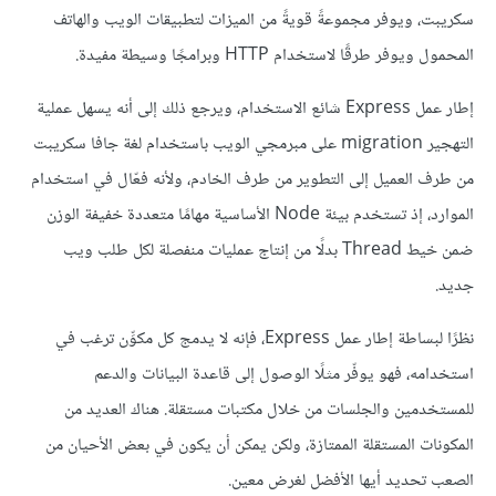
سكريبت، ويوفر مجموعةً قويةً من الميزات لتطبيقات الويب والهاتف
المحمول ويوفر طرقًا لاستخدام HTTP وبرامجًا وسيطة مفيدة.
إطار عمل Express شائع الاستخدام، ويرجع ذلك إلى أنه يسهل عملية
التهجير migration على مبرمجي الويب باستخدام لغة جافا سكريبت
من طرف العميل إلى التطوير من طرف الخادم، ولأنه فعّال في استخدام
الموارد، إذ تستخدم بيئة Node الأساسية مهامًا متعددة خفيفة الوزن
ضمن خيط Thread بدلًا من إنتاج عمليات منفصلة لكل طلب ويب
جديد.
نظرًا لبساطة إطار عمل Express، فإنه لا يدمج كل مكوِّن ترغب في
استخدامه، فهو يوفّر مثلًا الوصول إلى قاعدة البيانات والدعم
للمستخدمين والجلسات من خلال مكتبات مستقلة. هناك العديد من
المكونات المستقلة الممتازة، ولكن يمكن أن يكون في بعض الأحيان من
الصعب تحديد أيها الأفضل لغرض معين.