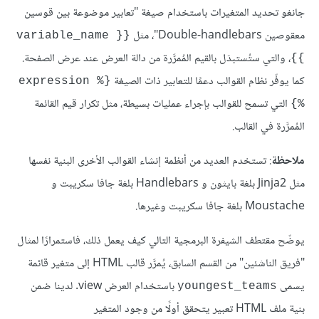
جانغو تحديد المتغيرات باستخدام صيغة "تعابير موضوعة بين قوسين
معقوصين Double-handlebars"، مثل
{{ variable_name 
، والتي ستُستبدَل بالقيم المُمرَّرة من دالة العرض عند عرض الصفحة.
}}
كما يوفّر نظام القوالب دعمًا للتعابير ذات الصيغة
{% expression 
التي تسمح للقوالب بإجراء عمليات بسيطة، مثل تكرار قيم القائمة
%}
المُمرَّرة في القالب.
ملاحظة
: تستخدم العديد من أنظمة إنشاء القوالب الأخرى البنية نفسها
مثل Jinja2 بلغة بايثون و Handlebars بلغة جافا سكريبت و
Moustache بلغة جافا سكريبت وغيرها.
يوضّح مقتطف الشيفرة البرمجية التالي كيف يعمل ذلك، فاستمرارًا لمثال
"فريق الناشئين" من القسم السابق، يُمرَّر قالب HTML إلى متغير قائمة
يسمى
باستخدام العرض view. لدينا ضمن
youngest_teams
بنية ملف HTML تعبير يتحقق أولًا من وجود المتغير