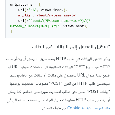
urlpatterns 
=
[
    url
(
r
'^$'
,
 views
.
index
),
# مثال : /best/myteamname/5/
    url
(
r
'^best/(?P<team_name>\w.+?)/(?
P<team_number>[0-9]+)/$'
,
 views
.
best
),
]
تسهيل الوصول إلى البيانات في الطلب
يمكن تشفير البيانات في طلب HTTP بعدة طرق، إذ يمكن أن يشفِّر طلب
HTTP من النوع "GET" البيانات المطلوبة في معاملات عنوان URL أو
ضمن بنية عنوان URL للحصول على ملفات أو بيانات من الخادم؛ بينما
سيتضمن طلب HTTP من النوع "POST" معلومات التحديث بوصفها
"بيانات POST" ضمن متن الطلب لتحديث موردٍ على الخادم. كما يمكن
أن يتضمن طلب HTTP معلومات حول الجلسة أو المستخدم الحالي في
ملف تعريف الارتباط Cookie
من طرف العميل.