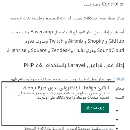
Controller وغير ذلك.
هناك طبعًا عدة اختلافات بسبب قرارات التصميم وطبيعة لغات البرمجة.
اُستخدِم إطار عمل ريلز للمواقع البارزة مثل Basecamp وغيت هب
GitHub و Shopify و Airbnb و Twitch وساوند كلاود
SoundCloud وهولو Hulu و Zendesk و Square و Highrise.
إطار عمل لارافيل Laravel باستخدام لغة PHP
لارافيل
هو إطار عمل لتطبيق ويب يستخدم صياغةً معبرةً وأنيقة، فهو
يحاول التخلص من مصاعب التطوير من خلال تسهيل المهام الشائعة
المُستخدَمة في غالبية مشاريع الويب مثل:
محرّك توجيه بسيط وسريع.
حاوية حقن اعتماديات قوية.
نهايات خلفية متعددة لتخزين الجلسة والذاكرة المؤقتة.