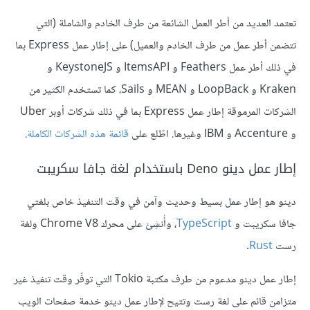
تعتمد العديد من أطر العمل الشائعة من طرف الخادم والشاملة (التي
تتضمن أطر عمل من طرف الخادم والعميل) على إطار عمل Express بما
في ذلك أطر عمل Feathers و ItemsAPI و KeystoneJS و
Kraken و LoopBack و MEAN و Sails، كما تستخدم الكثير من
الشركات المرموقة إطار عمل Express بما في ذلك شركات أوبر Uber
و Accenture و IBM وغيرها. اطّلع على
قائمة هذه الشركات الكاملة
.
إطار عمل دينو Deno باستخدام لغة جافا سكريبت
دينو هو إطار عمل بسيط وحديث وآمن في وقت التنفيذ خاص بلغتي
جافا سكريبت و
TypeScript
، وأُنشِئ على محرك Chrome V8 ولغة
رست
Rust
.
إطار عمل دينو مدعوم من طرف مكتبة Tokio التي توفّر وقت تنفيذ غير
متزامن قائم على لغة رست وتتيح لإطار عمل دينو خدمة صفحات الويب