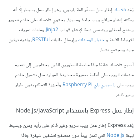
يُعَد
فلاسك
إطار عمل مصغّر للغة بايثون، وهو إطار عمل بسيط، إلّا أنه
يمكنه إنشاء مواقع ويب جادة ومميزة. يحتوي فلاسك على خادم تطوير
ومنقح أخطاء، ويتضمن دعمًا لإنشاء قوالب
Jinja2
وملفات تعريف
الارتباط الآمنة و
اختبار الوحدات
وإرسال طلبات
RESTful
، ولديه توثيق
جيد ومجتمع نشط.
أصبح فلاسك شائعًا جدًا خاصة للمطورين الذين يحتاجون إلى تقديم
خدمات الويب على أنظمة صغيرة محدودة الموارد مثل تشغيل خادم
ويب على
راسبيري باي Raspberry Pi
وأجهزة التحكم بدون طيار
وغير ذلك.
إطار عمل Express باستخدام Node.js/JavaScript
يُعَد Express إطار عمل ويب سريع وغير قائم على رأيه ومرن وبسيط
لبيئة
Node.js
التي تمثل بيئةً دون متصفح لتشغيل شيفرة جافا