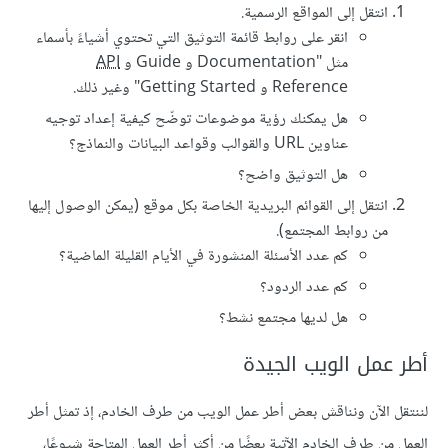
انتقل إلى المواقع الرسمية.
انقر على روابط قائمة التوثيق التي تحتوي أشياءً بأسماء
مثل "Documentation و Guide و
API
Reference و Getting Started" وغير ذلك.
هل يمكنك رؤية موضوعات توضّح كيفية إعداد توجيه
عناوين URL والقوالب وقواعد البيانات والنماذج؟
هل التوثيق واضح؟
انتقل إلى القوائم البريدية الخاصة بكل موقع (يمكن الوصول إليها
من روابط المجتمع).
كم عدد الأسئلة المنشورة في الأيام القليلة الماضية؟
كم عدد الردود؟
هل لديها مجتمع نشط؟
أطر عمل الويب الجيدة
لننتقل الآن ونناقش بعض أطر عمل الويب من طرف الخادم، إذ تمثل أطر
العمل من طرف الخادم الآتية بعضًا من أكثر أطر العمل المتاحة شيوعًا،