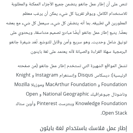
تنص على أن إطار عمل جانغو يتضمن جميع الأجزاء الممكنة والمطلوبة
للاستخدام الكامل، ويوفر تقريبًا كل شيء يمكن أن يرغب معظم
المطورين في تطبيقه. بما أنه يتضمّن كل شيء، سيعمل كل شيء مع بعضه
بعضًا. يتبع إطار عمل جانغو أيضًا مبادئ تصميم متناسقة، ويحتوي على
توثيق شامل وحديث، وهو سريع وآمن وقابل للتوسّع. تُعَد شيفرة جانغو
البرمجية سهلة القراءة والصيانة لأنه يعتمد على لغة بايثون.
تشمل المواقع الشهيرة التي تستخدم إطار عمل جانغو (من صفحته
الرئيسية): ديسكاس Disqus وإنستغرام Instagram و Knight
Foundation و MacArthur Foundation وموزيلا Mozilla
وناشونال جيوغرافيك National Geographic و Open
Knowledge Foundation وبنترست Pinterest وأوبن ستاك
Open Stack.
إطار عمل فلاسك باستخدام لغة بايثون