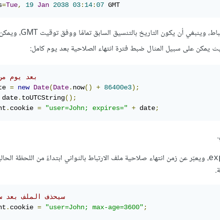
s
=
Tue
,
19
Jan
2038
03
:
14
:
07
 GMT
يحدد تاريخ انتهاء الصلاحية الوقت الذي سيحذف فيه المتصفح
ث يمكن على سبيل المثال ضبط فترة انتهاء الصلاحية بعد يوم كامل:
//بعد يوم من
te 
=
new
Date
(
Date
.
now
()
+
86400e3
);
 date
.
toUTCString
();
nt
.
cookie 
=
"user=John; expires="
+
 date
;
، ويعبّر عن زمن انتهاء صلاحية ملف الارتباط بالثواني ابتداءً من اللحظة الحالي
ex
.
// سيحذف الملف بعد ساعة 
nt
.
cookie 
=
"user=John; max-age=3600"
;