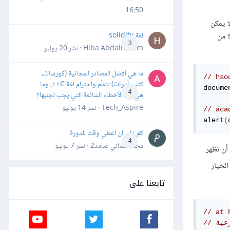
16:50
ا يمكن
لغة solidity
من
3
Hiba Abdalrheem · نشر
20 يوليو
ما هي أفضل المصادر المجانية (كورسات،
كتب، أدوات) لتعلّم واحترام لغة C++، وما
docume
4
هي أهم الأخطاء الشائعة التي يجب تجنبها؟
Tech_Aspire · نشر
14 يوليو
alert
(
كم علي ان اعطي وقت للدورة
4
محمد سداتي صامد2 · نشر
7 يوليو
 أن تظهر
لخيار
تابعنا على
// at 
عية