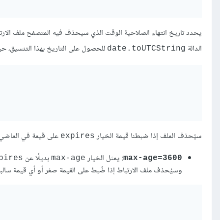
الدالة
للحصول على التاريخ بهذا التنسيق، حي
date.toUTCString
سيُحذف الملف إذا ضبطنا قيمة الخيار
على قيمة في الماضي.
expires
: يمثل الخيار
بديلًا عن
pires
max-age
max-age=3600
وسيُحذف ملف الارتباط إذا ضُبط على القيمة صفر أو أي قيمة سالبة