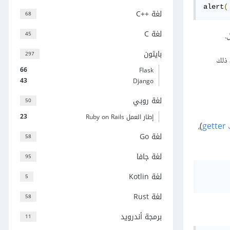
alert
(
لغة C++‎
68
لغة C
45
.
بايثون
297
 ذلك
66
Flask
43
Django
لغة روبي
50
23
إطار العمل Ruby on Rails
)،
لغة Go
58
لغة جافا
95
لغة Kotlin
5
لغة Rust
58
برمجة أندرويد
11