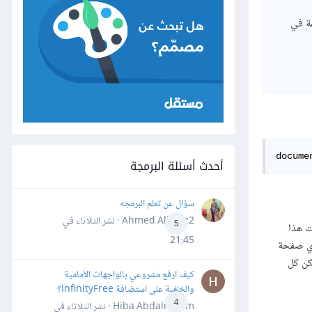
مة في
docume
أحدث أسئلة البرمجة
سؤال عن تعلم البرمجه
Ahmed Alhafiz2 · نشر
الثلاثاء في
5
 تحت هذا
21:45
ي صفحة
كن كل
كيف ارفع مشروعي بالواجهات الأمامية
والخلفية على استضافة InfinityFree؟
4
Hiba Abdalrheem · نشر
الثلاثاء في