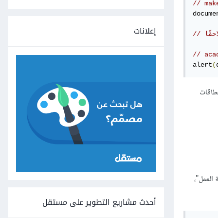
// mak
docume
إعلانات
 لاحقًا
alert
(
نطاقات
 العمل"،
أحدث مشاريع التطوير على مستقل