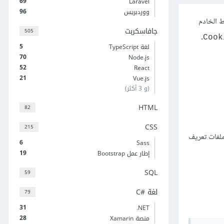
69
Laravel
96
ووردبريس
 الخادم
جافاسكربت
505
.
Cook
5
لغة TypeScript
70
Node.js
52
React
21
Vue.js
(و 3 أكثر)
HTML
82
CSS
215
ملفات تعريف
6
Sass
19
إطار عمل Bootstrap
SQL
59
لغة C#‎
79
31
‎.NET
28
منصة Xamarin