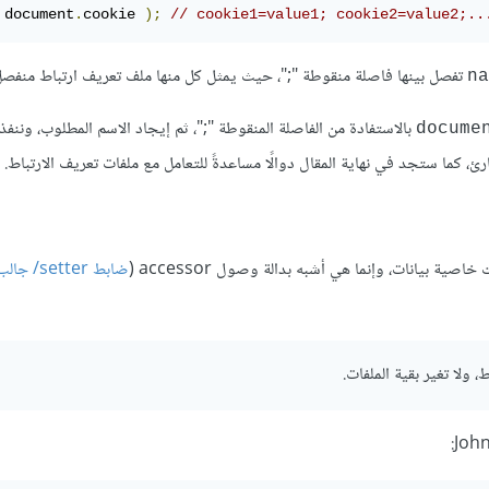
 document
.
cookie 
);
// cookie1=value1; cookie2=value2;..
تفصل بينها فاصلة منقوطة ";"، حيث يمثل كل منها ملف تعريف ارتباط منفصل
na
بالاستفادة من الفاصلة المنقوطة ";"، ثم إيجاد الاسم المطلوب، وننفذ
docume
ئ، كما ستجد في نهاية المقال دوالًا مساعدةً للتعامل مع ملفات تعريف الارتباط.
صية بيانات، وإنما هي أشبه بدالة وصول accessor (
ضابط setter/ جالب getter
 ولا تغير بقية الملفات.