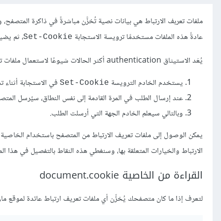
ملفات تعربف الارتباط هي بيانات نصية تُخزَّن مباشرةً في ذاكرة المتصفح، وهي في الواقع ج
عادةً هذه الملفات مستخدمًا ترويسة الاستجابة
، ثم يضي
Set-Cookie
يُعَد الاستيثاق authentication أكثر الحالات شيوعًا لاستعمال ملفات تعريف الارتبابط، وذلك بسبب ما يلي:
يستخدم الخادم الترويسة
في الاستجابة أثناء تسجيل
Set-Cookie
عند إرسال الطلب في المرة القادمة إلى نفس النطاق، سيُرسل المتص
وبالتالي سيعلم الخادم الجهة التي أرسلت الطلب.
يمكن الوصول إلى ملفات تعريف الارتباط من المتصفح باستخدام الخاصية
الارتباط والخيارات المتعلقة بها، وسنغطي هذه النقاط بالتفصيل في هذا الم
القراءة من الخاصية document.cookie
لتعرف إذا ما كان متصفحك يُخزِّن أي ملفات تعريف ارتباط عائدة لموقع ما،