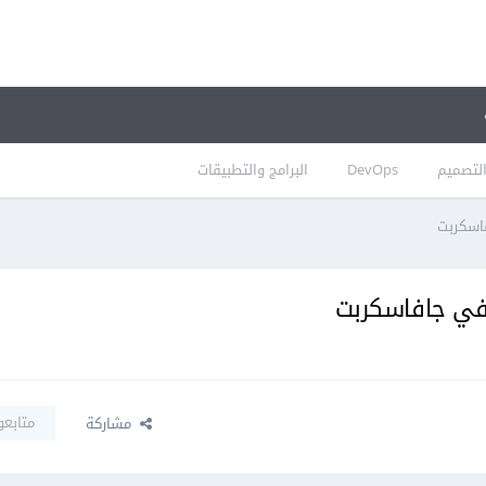
لتصميم
DevOps
البرامج والتطبيقات
اسكربت
 في جافاسكربت
متابعو
مشاركة