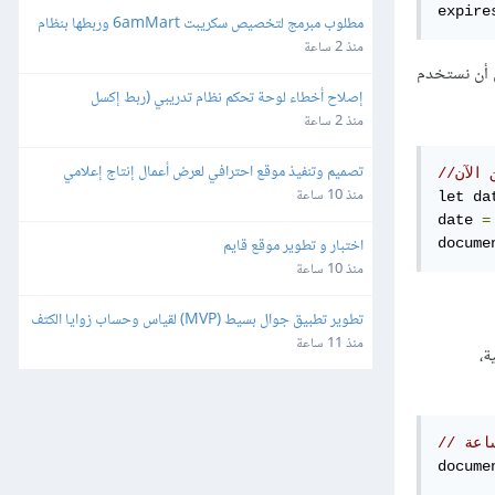
expire
مطلوب مبرمج لتخصيص سكريبت 6amMart وربطها بنظام 
المحاسبة "دفترة" وبوابات الدفع في مصر
منذ 2 ساعة
 ملف الارتباط، وينبغي أن يكون التاريخ بالتنسيق السابق تمامًا ووفق توقيت GMT، ويمكن أن نستخدم
إصلاح أخطاء لوحة تحكم نظام تدريبي (ربط إكسل 
وصلاحيات)
منذ 2 ساعة
تصميم وتنفيذ موقع احترافي لعرض أعمال إنتاج إعلامي
 الآن
منذ 10 ساعة
let da
date 
=
اختبار و تطوير موقع قايم
docume
منذ 10 ساعة
تطوير تطبيق جوال بسيط (MVP) لقياس وحساب زوايا الكتف
منذ 11 ساعة
ة،
docume