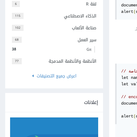
لغة R
6
docume
alert
(
الذكاء الاصطناعي
115
صناعة الألعاب
102
سير العمل
68
38
Git
الأنظمة والأنظمة المدمجة
77
اصة
اعرض جميع التصنيفات
let na
let va
// enc
إعلانات
docume
alert
(