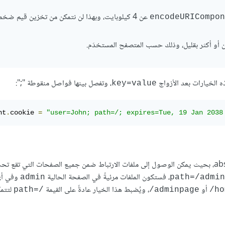
عن 4 كيلوبايت، وبهذا لن نتمكن من تخزين قيم ضخ
encodeURICompon
رين أو أكثر بقليل، وذلك حسب المتصفح المستخدَم.
 الخيارات بعد الأزواج
، وتفصل بينها فواصل منقوطة ";":
key=value
nt
.
cookie 
=
"user=John; path=/; expires=Tue, 19 Jan 2038
: ينبغي أن يكون مسار العنوان مُطلقًا absolute، بحيث يمكن الوصول إلى ملفات الارتباط ضمن جميع الصفحات التي تقع
، فستكون الملفات مرئيةً في الصفحة الحالية
وفي أ
admin
path=/admin
أو
، ويُضبط هذا الخيار عادةً على القيمة
لتتم
/=path
adminpage/
ho