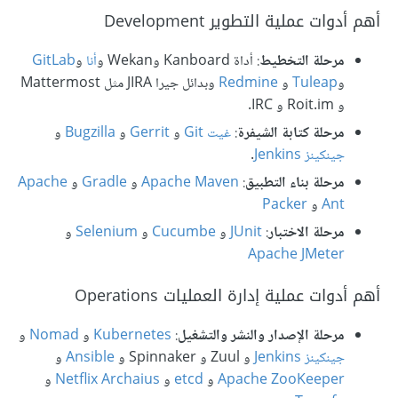
أهم أدوات عملية التطوير Development
مرحلة التخطيط
: أداة Kanboard وWekan و
أنا
و
GitLab
و
Tuleap
و
Redmine
وبدائل جيرا JIRA مثل Mattermost
و Roit.im و IRC.
مرحلة كتابة الشيفرة
:
غيت Git
و
Gerrit
و
Bugzilla
و
جينكينز Jenkins
.
مرحلة بناء التطبيق
:
Apache Maven
و
Gradle
و
Apache
Ant
و
Packer
مرحلة الاختبار
:
JUnit
و
Cucumbe
و
Selenium
و
Apache JMeter
أهم أدوات عملية إدارة العمليات Operations
مرحلة الإصدار والنشر والتشغيل
:
Kubernetes
و
Nomad
و
جينكينز Jenkins
و Zuul و Spinnaker و
Ansible
و
Apache ZooKeeper
و
etcd
و
Netflix Archaius
و