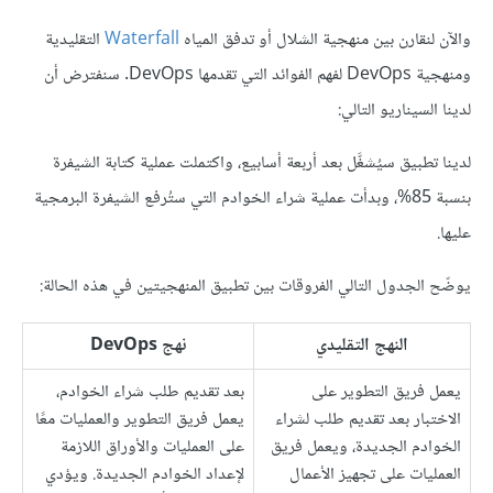
والآن لنقارن بين منهجية الشلال أو تدفق المياه
Waterfall
التقليدية
ومنهجية DevOps لفهم الفوائد التي تقدمها DevOps. سنفترض أن
لدينا السيناريو التالي:
لدينا تطبيق سيُشغَّل بعد أربعة أسابيع، واكتملت عملية كتابة الشيفرة
بنسبة 85%، وبدأت عملية شراء الخوادم التي ستُرفع الشيفرة البرمجية
عليها.
يوضّح الجدول التالي الفروقات بين تطبيق المنهجيتين في هذه الحالة:
النهج التقليدي
نهج DevOps
يعمل فريق التطوير على
بعد تقديم طلب شراء الخوادم،
الاختبار بعد تقديم طلب لشراء
يعمل فريق التطوير والعمليات معًا
الخوادم الجديدة، ويعمل فريق
على العمليات والأوراق اللازمة
العمليات على تجهيز الأعمال
لإعداد الخوادم الجديدة. ويؤدي