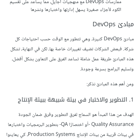
ممارسات DevOps مع منهجيات أجايل، مما يساعد على تقسيم
الكود لأجزاء صغيرة يسهل إدارتها واختبارها ونشرها
مبادئ DevOps
مبادئ DevOps كثيرة، وهي تتطور مع الوقت حسب احتياجات كل
شركة. فبعض الشركات تضيف تغييرات خاصة بها، لكن في النهاية، تشكل
هذه المبادئ طريقة عمل شاملة تساعد الفرق على التعاون بشكل أفضل،
وتسليم البرامج بسرعة وجودة.
ومن أهم هذه المبادئ نذكر:
1. التطوير والاختبار في بيئة شبيهة ببيئة الإنتاج
الهدف من هذا المبدأ هو السماح لفرق التطوير وفرق ضمان الجودة
Quality Assurance -أو اختصارًا QA- بتطوير البرمجيات واختبارها
في بيئات قريبة من بيئات الإنتاج Production Systems، كي يعاينوا