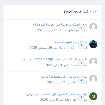
أحدث أسئلة DevOps
ما هي المشكلات الأمنية في الحوسبة السحابية؟
1
محمد فائز العامري2 · نشر
16 سبتمبر 2025
لماذا لا يوجد تطبيقات عملية؟
2
Ibrahim Ahmed21 · نشر
26 أغسطس 2025
هل بحصولي فقط على شهاده ccna &ccnp ساجد عمل
3
مصعب محمد2 · نشر
26 مايو 2025
سيرفر خاص بك او عام لاستضافة دومين
4
Fahd Ggg · نشر
11 أبريل 2025
كيف يمكن تشغيل المشروع على المتصفح بدون دومين؟
2
Mnnvg Mnbgv · نشر
5 مارس 2025