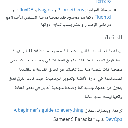
Terrafo
مرحلة المراقبة
:
Prometheus
و
Nagios
و
InfluxDB
و
Fluentd
وكما هو موضح، فقد دمجنا مرحلة التشغيل الأخيرة مع
مرحلتي الإصدار والنشر بسبب تشابه أدواتها.
الخاتمة
بهذا نصل لختام مقالنا الذي وضحنا فيه منهجية DevOps التي تهدف
لربط فريق تطوير التطبيقات وفريق العمليات في وحدة متماسكة، وهي
منهجية ذات شعبية متزايدة تختلف عن الطرق القديمة والتقليدية
المستخدمة في إدارة الأنظمة وتطوير البرمجيات حيث كانت الفرق تعمل
بمعزل عن بعضها، وتشبه كما وضحنا منهجية أجايل في بعض النقاط
ولكنها ليست مثلها تمامًا.
ترجمة، وبتصرّف، للمقال
A beginner's guide to everything
DevOps
لكاتبه Sameer S Paradkar.