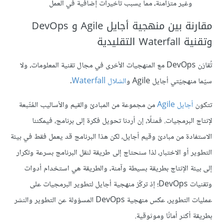
وغير متزامنة، مما يسبب تأخيرات إضافية في العمل
مقارنة بين منهجية أجايل Agile و DevOps
وتقنية Waterfall التقليدية
تُقارَن DevOps مع المنهجيات الأخرى في مجال تقنية المعلومات، ولا
سيّما منهجيّتي أجايل Agile و
الشلال Waterfall
.
تتكون
أجايل Agile
من مجموعة من المبادئ والقيم والأساليب المُتّبعة
لإنتاج البرمجيات. فمثلًا، إن أردنا تحويل فكرة إلى برنامج، فيمكننا
الاستفادة من مبادئ وقيم أجايل، لكن هذا البرنامج قد يعمل فقط في بيئة
التطوير أو الاختبار، لذا سنحتاج إلى طريقة لنقل البرنامج بسرعة وتكرار
إلى بيئة الإنتاج بطريقة بسيطة وآمنة، والطريقة هي استخدام أدوات
وتقنيات DevOps؛ إذ تركّز منهجية أجايل لتطوير البرمجيات على
عمليات التطوير، عكس منهجية DevOps المسؤولة عن التطوير والنشر
بطريقة أكثر أمانًا وموثوقية.