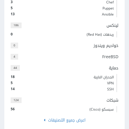
3
Chef
5
Puppet
13
Ansible
لينكس
186
0
ريدهات (Red Hat)
خواديم ويندوز
0
FreeBSD
4
حماية
44
18
الجدران النارية
5
VPN
14
SSH
شبكات
124
56
سيسكو (Cisco)
اعرض جميع التصنيفات