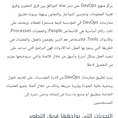
يركّز منهج DevOps على نشر ثقافة التوافق بين فرق التطوير وفرق
تقنية المعلومات وتحسين التواصل والتعاون بينهما، ويولد تطبيق
ممارسات DevOps في المؤسسة قيمة مستمرة للعملاء، ويعتمد على
ثلاث ركائز أساسية هي الأشخاص People، والعمليات Processes،
والأدوات Tools. فالأشخاص هم الذين يقومون بالعمل، والعمليات هي
الطريقة التي ينجز بها العمل، أما الأدوات فهي البرامج التي تساعد على
تنفيذ العمل بشكل أسرع وأسهل من خلال الأتمتة والتي سنوضحها بمزيد
من التفصيل لاحقًا.
يزيد تطبيق ممارسات DevOps من قدرة المؤسسات على تقديم حلول
برمجية عالية الجودة بوتيرة سريعة، وذلك من خلال أتمتة جميع العمليات
الخاصة بتطبيق أو منتج ما، بدءًا من إنشائه، وحتى نشره إلى
المستخدمين.
التحديات التي يواجهها فريق التطوير