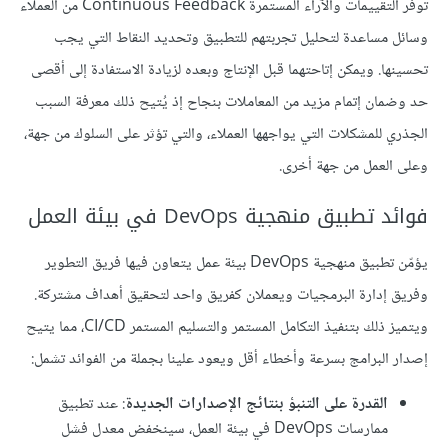
توفر التقييمات والآراء المستمرة Continuous Feedback من العملاء
وسائل مساعدة لتحليل تجربتهم للتطبيق وتحديد النقاط التي يجب
تحسينها. ويمكن إتاحتهما قبل الإنتاج وبعده لزيادة الاستفادة إلى أقصى
حد وضمان إتمام مزيد من المعاملات بنجاح إذ يُتيح ذلك معرفة السبب
الجذري للمشكلات التي يواجهها العملاء، والتي تؤثر على السلوك من جهة،
وعلى العمل من جهة أخرى.
فوائد تطبيق منهجية DevOps في بيئة العمل
يؤمّن تطبيق منهجية DevOps بيئة عمل يتعاون فيها فريق التطوير
وفريق إدارة البرمجيات ويعملان كفريق واحد لتحقيق أهداف مشتركة.
ويتميز ذلك بتنفيذ التكامل المستمر والتسليم المستمر CI/CD، مما يتيح
إصدار البرامج بسرعة وأخطاء أقل ويعود علينا بجملة من الفوائد تشمل:
القدرة على التنبؤ بنتائج الإصدارات الجديدة
: عند تطبيق
ممارسات DevOps في بيئة العمل، سينخفض معدل فشل