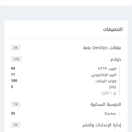
التصنيفات
مقالات DevOps عامة
34
خوادم
278
44
الويب HTTP
11
البريد الإلكتروني
100
قواعد البيانات
5
DNS
(و 1 أكثر)
الحوسبة السحابية
74
35
Docker
إدارة الإعدادات والنشر
56