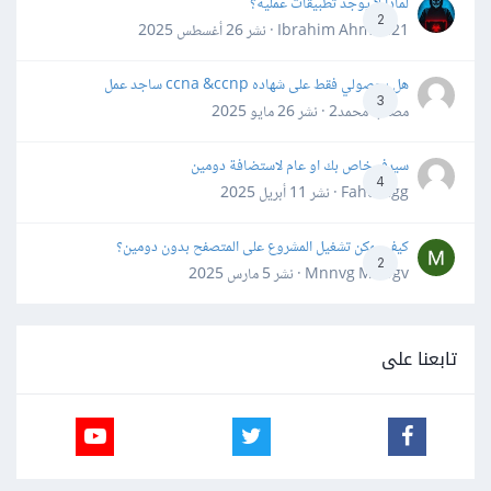
لماذا لا يوجد تطبيقات عملية؟
2
Ibrahim Ahmed21 · نشر
26 أغسطس 2025
هل بحصولي فقط على شهاده ccna &ccnp ساجد عمل
3
مصعب محمد2 · نشر
26 مايو 2025
سيرفر خاص بك او عام لاستضافة دومين
4
Fahd Ggg · نشر
11 أبريل 2025
كيف يمكن تشغيل المشروع على المتصفح بدون دومين؟
2
Mnnvg Mnbgv · نشر
5 مارس 2025
تابعنا على