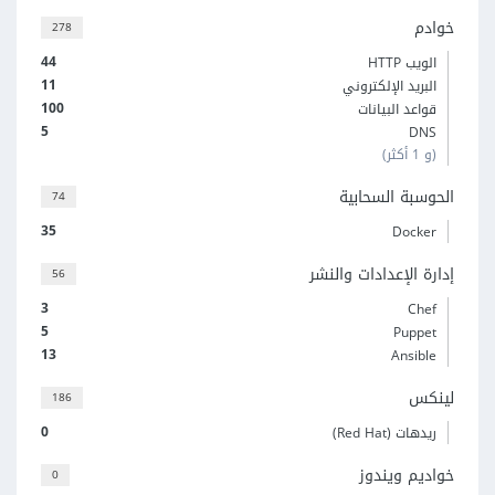
خوادم
278
44
الويب HTTP
11
البريد الإلكتروني
100
قواعد البيانات
5
DNS
(و 1 أكثر)
الحوسبة السحابية
74
35
Docker
إدارة الإعدادات والنشر
56
3
Chef
5
Puppet
13
Ansible
لينكس
186
0
ريدهات (Red Hat)
خواديم ويندوز
0