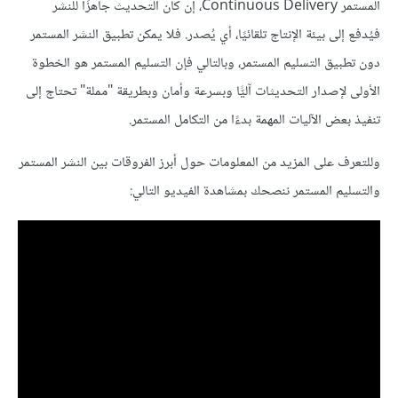
المستمر Continuous Delivery، إن كان التحديث جاهزًا للنشر
فيُدفع إلى بيئة الإنتاج تلقائيًا، أي يُصدر. فلا يمكن تطبيق النشر المستمر
دون تطبيق التسليم المستمر، وبالتالي فإن التسليم المستمر هو الخطوة
الأولى لإصدار التحديثات آليًّا وبسرعة وأمان وبطريقة "مملة" تحتاج إلى
تنفيذ بعض الآليات المهمة بدءًا من
التكامل المستمر
.
وللتعرف على المزيد من المعلومات حول أبرز الفروقات بين النشر المستمر
والتسليم المستمر ننصحك بمشاهدة الفيديو التالي: