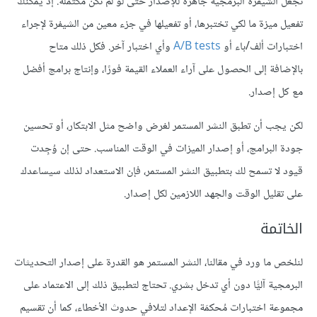
تجعل الشيفرة البرمجية جاهزة للإصدار حتى لو لم تكن مكتملة. إذ يمكنك
تفعيل ميزة ما لكي تختبرها، أو تفعيلها في جزء معين من الشيفرة لإجراء
اختبارات ألف/باء أو
A/B tests
وأي اختبار آخر. فكل ذلك متاح
بالإضافة إلى الحصول على آراء العملاء القيمة فورًا، وإنتاج برامج أفضل
مع كل إصدار.
لكن يجب أن تطبق النشر المستمر لغرض واضح مثل الابتكار، أو تحسين
جودة البرامج، أو إصدار الميزات في الوقت المناسب. حتى إن وُجِدت
قيود لا تسمح لك بتطبيق النشر المستمر، فإن الاستعداد لذلك سيساعدك
على تقليل الوقت والجهد اللازمين لكل إصدار.
الخاتمة
لنلخص ما ورد في مقالنا، النشر المستمر هو القدرة على إصدار التحديثات
البرمجية آليًّا دون أي تدخل بشري. تحتاج لتطبيق ذلك إلى الاعتماد على
مجموعة اختبارات مُحكمَة الإعداد لتلافي حدوث الأخطاء، كما أن تقسيم