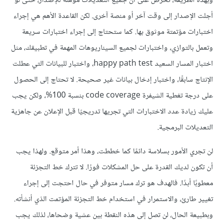
وبهذه الطريقة، تحرص على أن جميع التعديلات مؤهلة للإصدار، حتى لو
أجلت الإصدار إلى وقت آخر أو منصة آخرى. لكن القاعدة الأهم هي إجراء
اختبارات مؤتمتة موثوق بها. كما ستحتاج إلى إجراء اختبارات سريعة
وتعمل بالتوازي، واختبارات لجميع السيناريوهات المهمة في تطبيقك، مثل
اختبار المسار السعيد happy path test، واختبار للبيانات التي عطلت
الإنتاج سابقًا، واختبار إدخال بيانات غير صحيحة. لا تحتاج إلى الحصول
على درجة تغطية الشيفرة code coverage بنسبة 100%، ولكن يجب
عليك زيادة عدد الاختبارات التي تجريها تدريجيًا قبل الإعلان عن جاهزية
التعديلات البرمجية.
لن تجري الأمور بسلاسة دائمًا كما خططت، وهذا أمر متوقع. ولهذا يجب
أن تكون لديك القدرة على حل المشكلات فورًا. لا تترك خط التجزئة
معطوبًا أبدًا. فالهدف هو ترك مسار متوفر في حال احتجت إلى إجراء
تغيير طارئ، والاستمرار في استخدام خط التجزئة المؤتمت الذي أنشأته.
وبطبيعة الحال، لن تصل إلى هذه النقطة بين عشية وضحاها، لذلك يجب