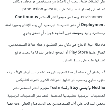
على تعليقات قيّمة، يجب أن تأخذها من مستخدمي برامجك. ولذلك،
تحتاج إلى إصدار التحديثات في بيئة الإنتاج production
environment. وهذا هو جوهر
النشر المستمر
Continuous
Deployment
أي نشر التعليمات البرمجية في بيئة الإنتاج بصورة آمنة
ومستمرة وآلية ومؤتمتة دون الحاجة لإجراء أي تحقق يدوي.
ملاحظة: بيئة الانتاج هي مكان نشر التطبيق وجعله متاحًا للمستخدمين،
كمثال عليها Play Store أو الموقع الخاص بشركة ما بحيث ترفع
تطبيقها عليه على سبيل المثال.
قد يخطر في ذهنك أن هذا المفهوم غير مُستَخدَم على أرض الواقع وأنه
مفهوم نظري وحسب، لكن تطبق الشركات الكبرى كشركة
نتفليكس
Netflix
و
ايتسي Etsy
و
تسلا Tesla
مفهوم النشر المستمر لنشر
التحديثات البرمجية لتطبيقاتها المختلفة، فعند نشر التحديثات البرمجية
تحصل الشركات على آراء المستخدمين بعد الاستخدام الفعلي، وتترجمها