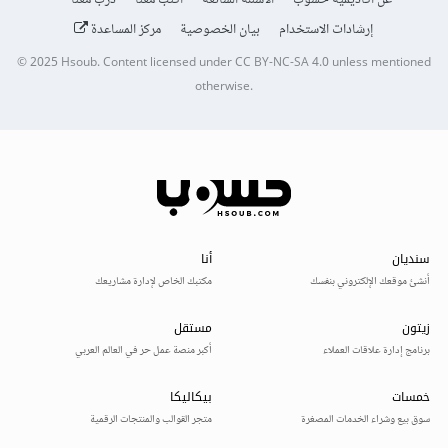
عن أكاديمية حسوب
الأسئلة الشائعة
اكتب معنا
درّب معنا
إرشادات الاستخدام
بيان الخصوصية
مركز المساعدة
© 2025
Hsoub
.
Content licensed under
CC BY-NC-SA 4.0
unless mentioned
otherwise.