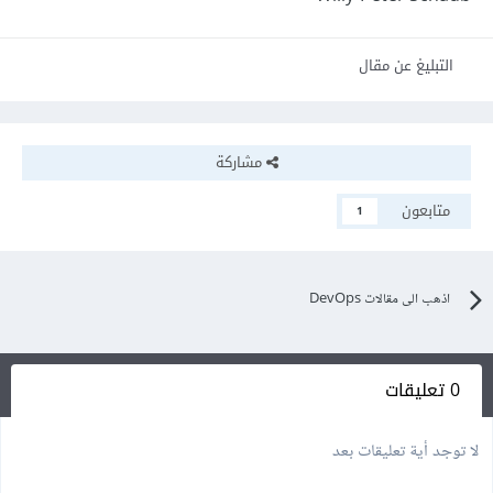
التبليغ عن مقال
مشاركة
متابعون
1
اذهب الى مقالات DevOps
0 تعليقات
لا توجد أية تعليقات بعد