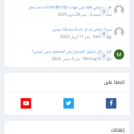
هل بحصولي فقط على شهاده ccna &ccnp ساجد عمل
3
مصعب محمد2 · نشر
26 مايو 2025
سيرفر خاص بك او عام لاستضافة دومين
4
Fahd Ggg · نشر
11 أبريل 2025
كيف يمكن تشغيل المشروع على المتصفح بدون دومين؟
2
Mnnvg Mnbgv · نشر
5 مارس 2025
تابعنا على
إعلانات