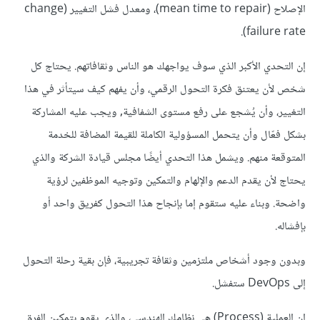
الإصلاح (mean time to repair)، ومعدل فشل التغيير (change
failure rate).
إن التحدي الأكبر الذي سوف يواجهك هو الناس وثقافاتهم. يحتاج كل
شخص لأن يعتنق فكرة التحول الرقمي، وأن يفهم كيف سيتأثر في هذا
التغيير، وأن يُشجع على رفع مستوى الشفافية, ويجب عليه المشاركة
بشكل فعّال وأن يتحمل المسؤولية الكاملة للقيمة المضافة للخدمة
المتوقعة منهم. ويشمل هذا التحدي أيضًا مجلس قيادة الشركة والذي
يحتاج لأن يقدم الدعم والإلهام والتمكين وتوجيه الموظفين لرؤية
واضحة. وبناء عليه ستقوم إما بإنجاح هذا التحول كفريق واحد أو
بإفشاله.
وبدون وجود أشخاص ملتزمين وثقافة تجريبية، فإن بقية رحلة التحول
إلى DevOps ستفشل.
إن العملية (Process) هي نظامك الهندسي، والذي يقوم بتمكين الفرق