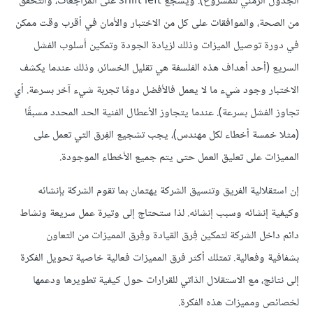
الجدول الزمني للمشروع). ويشجع shift left على المراجعات، والتحقق
من الصحة، والموافقات على كل من الاختبار والأمان في أقرب وقت ممكن
في دورة توصيل الميزات وذلك لزيادة الجودة وتمكين أسلوب الفشل
السريع (أحد أهداف هذه الفلسفة هي تقليل الخسائر، وذلك عندما يكشف
الاختبار وجود شيء ما لا يعمل فالأفضل دومًا تجربة شيء آخر بسرعة. أي
تجاوز الفشل بسرعة). عندما يتجاوز الأعطال الفنية الحد المحدد مسبقًا
(مثلا خمسة أخطاء لكل مهندس)، يجب تشجيع الفِرق التي تعمل على
المميزات على تعليق العمل حتى يتم جميع الأخطاء الموجودة.
إن استقلالية الفريق وتنسيق الشركة يهتمان بما تقوم الشركة بإنشائه
وكيفية إنشائه وسبب إنشائه. لذا ستحتاج إلى وتيرة عمل سريعة ونشاط
دائم داخل الشركة لتمكين فِرق القيادة وفِرق المميزات من التعاون
بشفافية وفعالية. تمتلك أكثر فرق المميزات فعالية خاصية تحويل الفكرة
إلى نتائج، مع الاستقلال الذاتي للقرارات حول كيفية تطويرها ودعمها
لخصائص ومميزات هذه الفكرة.