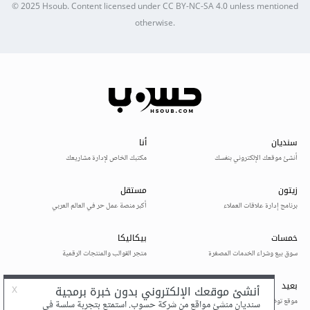
© 2025
Hsoub
.
Content licensed under
CC BY-NC-SA 4.0
unless mentioned
otherwise.