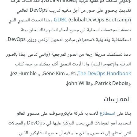
ولكوني شخصًا ذو عقلية مرئية (visual-minded)، فقد أنشأت عرضًا
تقديميًا يحتوي على صور من أجل مخيم تدريب DevOps العالمي
GDBC
(Global DevOps Bootcamp) وهذا الحدث السنوي الذي
تنسقه المجتمعات المحلية في جميع أنحاء العالم وذلك لخلق بيئة
استكشافية وتعاونية لاستعراض مبادئ التحول الرقمي ورؤى DevOps.
دعنا نستكشف سريعًا أربعة من الصور المرجعية (والتي تدعى أيضًا بالصور
المرئية والإنفوجرافيك). واذا أردت التعمق أكثر يمكنك مراجعة كتاب
The DevOps Handbook
، لكُتّابه Gene Kim، و Jez Humble،
وPatrick Debois، وJohn Willis.
الممارسات
بناءً على
استطلاع
قامت به شركة مايكروسوفت على مستوى العالم
لتحديد أهم المجالات التي يجب التركيز عليها في DevOps والمجالات
التي تحتاج إلى تحسين، والذي جاء فيه أن جميع المشاركين الذين