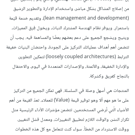
من إصلاح المشاكل بشكل مباشر، واستخدام الإدارة والتطوير الرشيق
(lean management and development)، وتقديم خدمة قيّمة
باستمرار. ويوفر نظام الهندسة المشترك الثبات، ويخول فِرق المميزات،
ويتيح ويشجع الجميع على دعم بعضهم بعضًا والمساهمة فيه. يجب أن
تتضمن أهم أهداف عملياتك التركيز على الجودة، واحتضان البنيات خفيفة
الترابط (loosely coupled architectures) لتمكين التطوير،
والإدارة الخفيفة، والأتمتة، والإصدارات المتعددة في اليوم، والاحتفال
بالنجاح كفريق وكشركة.
المنتجات هي أسهل وصلة في السلسلة. فهي تمكن الجميع من التركيز
على ما هو مهم ألا وهو توفير قيمة (Value) للعملاء. تعدّ القيمة من أهم
الأشياء الّتي تُرضي المستخدمين. تتضمن مؤشرات الأداء الرئيسية مثل
تكرار النشر، والوقت اللازم لتطبيق التغييرات، ومعدل فشل التغيير،
ووقت الاسترداد من الخطأ. سواء كنت تتعامل مع كل هذه الخطوات