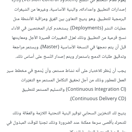
يقوم نظام التحكم في النُسخ (Version Control System) بإدارة
إصدارات التطبيق واعداداته، والبنية الأساسية، وغيرها من الشيفرات
البرمجية للتطبيق. وهو يتيح التعاون بين الفِرق ومراقبة الأنشطة مثل
عمليات النشر (Deployments). يستخدم كبار المختصين في الأداء
نسخ فرعية من التطبيق وذلك لعزل التغييرات قصيرة الأجل ومعاينتها
قبل أن يتم دمجها في النسخة الأساسية (Master)، ويستمر مراجعة
وتدقيق طلبات الدمج باستمرار ويتم إصدار النُسخ على أساس ذلك.
يجب أن يُنظر للاختبار على أنه نشاط مستمر، وأن يُدمج في مخطط سير
العمل للمطور وذلك من أجل تحقيق التكامل المستمر مع التغيّرات
(Continuous Integration CI) والتسليم المستمر للتطبيق
(Continuous Delivery CD).
يتيح لك التخزين السحابي توفير البنية التحتية اللازمة والفعّالة وذلك
للتحرك بأقصى سرعة ممكنة عند الضرورة وذلك تجنبًا للوقت المبذول في