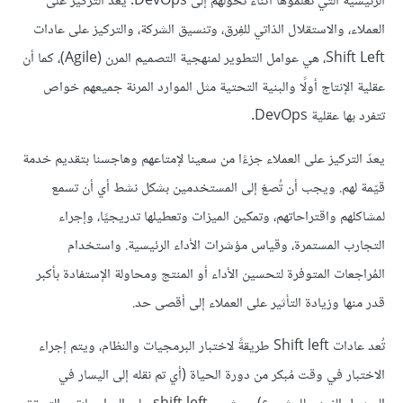
الرئيسية التي تعلموها أثناء تحولهم إلى DevOps. يعدّ التركيز على
العملاء، والاستقلال الذاتي للفِرق، وتنسيق الشركة، والتركيز على عادات
Shift Left، هي عوامل التطوير لمنهجية التصميم المرن (Agile)، كما أن
عقلية الإنتاج أولًا والبنية التحتية مثل الموارد المرنة جميعهم خواص
تتفرد بها عقلية DevOps.
يعدّ التركيز على العملاء جزءًا من سعينا لإمتاعهم وهاجسنا بتقديم خدمة
قيّمة لهم. ويجب أن تُصغ إلى المستخدمين بشكل نشط أي أن تسمع
لمشاكلهم واقتراحاتهم، وتمكين الميزات وتعطيلها تدريجيًا، وإجراء
التجارب المستمرة، وقياس مؤشرات الأداء الرئيسية. واستخدام
المُراجعات المتوفرة لتحسين الأداء أو المنتج ومحاولة الإستفادة بأكبر
قدر منها وزيادة التأثير على العملاء إلى أقصى حد.
تُعد عادات Shift left طريقةً لاختبار البرمجيات والنظام، ويتم إجراء
الاختبار في وقت مُبكر من دورة الحياة (أي تم نقله إلى اليسار في