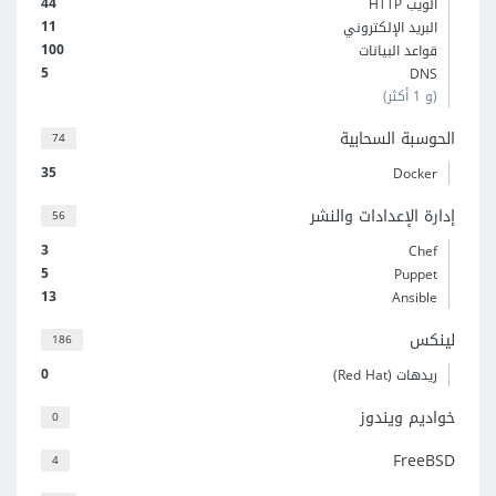
44
الويب HTTP
11
البريد الإلكتروني
100
قواعد البيانات
5
DNS
(و 1 أكثر)
الحوسبة السحابية
74
35
Docker
إدارة الإعدادات والنشر
56
3
Chef
5
Puppet
13
Ansible
لينكس
186
0
ريدهات (Red Hat)
خواديم ويندوز
0
FreeBSD
4