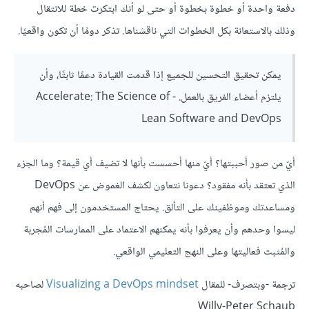
دفعة واحدة أو خطوة بخطوة أو حتى لو أنك ابتكرت خطة للانتقال
وذلك بالاستعانة بكل الخطوات التي ناقشناها. تذكر دومًا أن تكون واقعيًا.
يمكن تحقيق التحسين للجميع إذا قدمت القيادة دعمًا ثابتًا، وأن
يلتزم أعضاء الفريق بالعمل. - Accelerate: The Science of
Lean Software and DevOps
أيّ من صور أحببتها؟ أيّ منها أحسست بأنها لا تضيف أي قيمة؟ وما الجزء
الذي تعتقد بأنه مفقود؟ دعونا نتعاون لكشف الغموض عن DevOps
ومساعدتك وموظفينك على التألق. يحتاج المستخدمون إلى فهم أنهم
ليسوا وحدهم وأن يعرفوا بأنه يمكنهم الاعتماد على الممارسات المُجربة
والمُثبت فعاليتها وعلى النهج التعليمي الواقعي.
ترجمة -وبتصرف- للمقال
Visualizing a DevOps mindset
لصاحبه
Willy-Peter Schaub