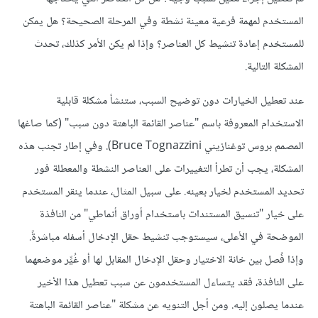
المستخدم لمهمة فرعية معينة نشطة وفي المرحلة الصحيحة؟ هل يمكن
للمستخدم إعادة تنشيط كل العناصر؟ وإذا لم يكن الأمر كذلك، تحدث
المشكلة التالية.
عند تعطيل الخيارات دون توضيح السبب، ستنشأ مشكلة قابلية
الاستخدام المعروفة باسم "عناصر القائمة الباهتة دون سبب" (كما صاغها
المصمم بروس توغنازيني Bruce Tognazzini). وفي إطار تجنب هذه
المشكلة، يجب أن تطرأ التغييرات على العناصر النشطة والمعطلة فور
تحديد المستخدم لخيار بعينه. على سبيل المثال، عندما ينقر المستخدم
على خيار "تنسيق المستندات باستخدام أوراق أنماطي" من النافذة
الموضحة في الأعلى، سيستوجب تنشيط حقل الإدخال أسفله مباشرةً.
وإذا فُصل بين خانة الاختيار وحقل الإدخال المقابل لها أو غُيِّر موضعهما
على النافذة، فقد يتساءل المستخدمون عن سبب تعطيل هذا الأخير
عندما يصلون إليه. ومن أجل التنويه عن مشكلة "عناصر القائمة الباهتة