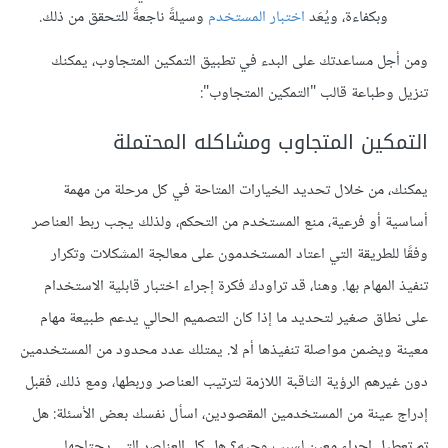
وبكفاءة، ويُعَد
اختبار المستخدم
وسيلةً ناجعةً للتحقق من ذلك.
ومن أجل مساعدتك على البدء في تطبيق التمكين المتجاوب، يمكنك
تنزيل وطباعة قالب "التمكين المتجاوب":
التمكين المتجاوب ومشاكله المحتملة
يمكنك، من خلال تحديد الخيارات المتاحة في كل مرحلة من مهمة
أساسية أو فرعية، منع المستخدم من التحكم، ولذلك يجب ربط العناصر
وفقًا للطريقة التي اعتاد المستخدمون على معالجة المشكلات وتكرار
تنفيذ المهام بها. وهنا، قد تراودك فكرة إجراء اختبار قابلية الاستخدام
على نطاق صغير لتحديد ما إذا كان التصميم الحالي يدعم طبيعة مهام
معينة ويضمن مواصلة تنفيذها أم لا. يمتلك عدد محدود من المستخدمين
دون غيرهم الرؤية الثاقبة اللازمة لترتيب العناصر وربطها، ومع ذلك، فقبل
إدراج عينة من المستخدمين المقصودين، اسأل نفسك بعض الأسئلة: هل
تم تعطيل إجراء معين لسبب وجيه؟ هل كل العناصر التي يحتاجها