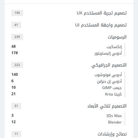
تصميم تجربة المستخدم UX
195
تصميم واجهة المستخدم UI
41
الرسوميات
239
48
إنكسكيب
178
أدوبي إليستريتور
التصميم الجرافيكي
222
140
أدوبي فوتوشوب
6
أدوبي إن ديزاين
10
جيمب GIMP
21
كريتا Krita
التصميم ثلاثي الأبعاد
31
3
3Ds Max
12
Blender
نصائح وإرشادات
11