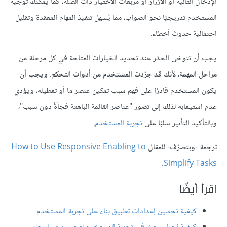
الإدخال التالية أو الأزرار أو مربعات الاختيار ذات الصلة، كما يمكنك توجيه
المستخدم تدريجيًا نحو الصواب، مما يُسهل تنفيذ المهام المعقدة وتقليل
احتمالية حدوث أخطاء.
يجب أن تتوخى الحذر عند تحديد الخيارات المتاحة في كل مرحلة من
مراحل المهمة، لأنك قد جرّدت المستخدم من أدوات التحكم. ويجب أن
يكون المستخدم قادرًا على فهم سبب تمكين عنصر ما أو تعطيله، ويؤدي
عدم استيعابه لذلك إلى تصور "عناصر القائمة الباهتة فجأةً دون سبب"،
وبالتأكيد التأثير سلبًا على
تجربة المستخدم
.
ترجمة -وبتصرّف- للمقال
How to Use Responsive Enabling to
.
Simplify Tasks
اقرأ أيضًا
كيفية تحسين إعدادات تطبيق بناء على تجربة المستخدم