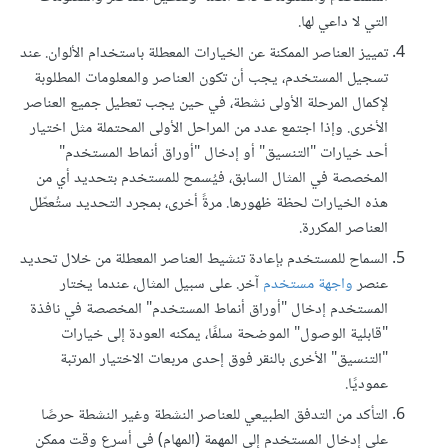
التي لا داعي لها.
تمييز العناصر الممكنة عن الخيارات المعطلة باستخدام الألوان. عند
تسجيل المستخدم، يجب أن تكون العناصر والمعلومات المطلوبة
لإكمال المرحلة الأولى نشطة، في حين يجب تعطيل جميع العناصر
الأخرى. وإذا اجتمع عدد من المراحل الأولى المحتملة مثل اختيار
أحد خيارات "التنسيق" أو إدخال "أوراق أنماط المستخدم"
المخصصة في المثال السابق، فيُسمح للمستخدم بتحديد أي من
هذه الخيارات لحظة ظهورها. مرةً أخرى، بمجرد التحديد ستُعطّل
العناصر المكررة.
السماح للمستخدم بإعادة تنشيط العناصر المعطلة من خلال تحديد
عنصر
واجهة مستخدم
آخر. على سبيل المثال، عندما يختار
المستخدم إدخال "أوراق أنماط المستخدم" المخصصة في نافذة
"قابلية الوصول" الموضحة سلفًا، يمكنه العودة إلى خيارات
"التنسيق" الأخرى بالنقر فوق إحدى مربعات الاختيار المرتبة
عموديًا.
التأكد من التدفق الطبيعي للعناصر النشطة وغير النشطة حرصًا
على إدخال المستخدم إلى المهمة (المهام) في أسرع وقت ممكن