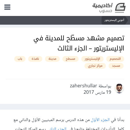
أدوبي إليستريتور
تصميم مشهد مسطّح للمدينة في
الإليستريتور – الجزء الثالث
التصميم
الإليستريتور
مسطح
مدينة
نافذة
باب
مسجد
مركز تجاري
بواسطة zahershullar
19 مارس 2017
بدأنا في
الجزء الأوّل
من هذه الدرس برسم المبنيين الأوّل والثاني مع
كامل التأثيرات المختلفة وتابعنا في
الجزء الثاني
رسم المركز التجاري