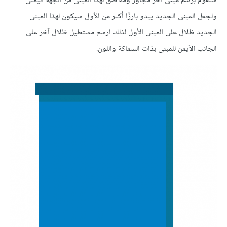
سنقوم برسم مبنى آخر مجاور وملاصق لهذا المبنى من الجهة اليمنى
ولجعل المبنى الجديد يبدو بارزًا أكثر من الأول سيكون لهذا المبنى
الجديد ظلال على المبنى الأول لذلك ارسم مستطيل ظلال آخر على
الجانب الأيمن للمبنى بذات السماكة واللون.