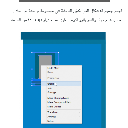
اجمع جميع الأشكال التي تكوّن النافذة في مجموعة واحدة من خلال
تحديدها جميعًا والنقر بالزر الأيمن عليها ثم اختيار Group من القائمة.