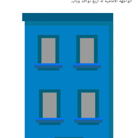
الواجهة الأمامية له أربع نوافذ وباب.