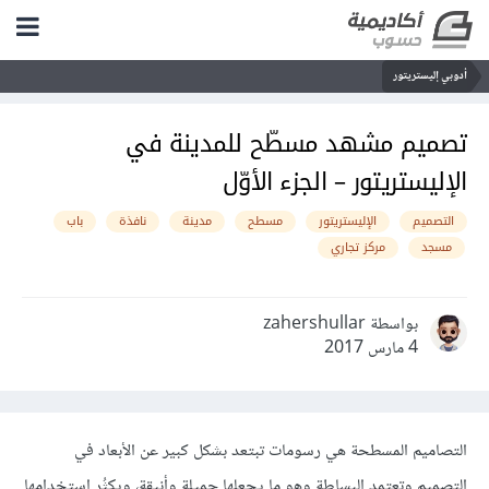
أدوبي إليستريتور
تصميم مشهد مسطّح للمدينة في
الإليستريتور – الجزء الأوّل
التصميم
الإليستريتور
مسطح
مدينة
نافذة
باب
مسجد
مركز تجاري
بواسطة zahershullar
4 مارس 2017
التصاميم المسطحة هي رسومات تبتعد بشكل كبير عن الأبعاد في
التصميم وتعتمد البساطة وهو ما يجعلها جميلة وأنيقة، ويكثُر استخدامها