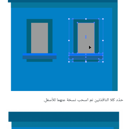
حدّد كلا النافذتين ثم اسحب نسخة عنهما للأسفل.