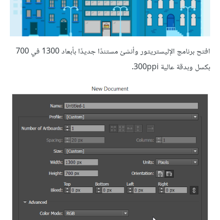
افتح برنامج الإليستريتور وأنشئ مستندًا جديدًا بأبعاد 1300 في 700
بكسل وبدقة عالية 300ppi.