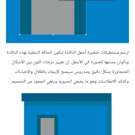
ارسم مستطيلات صغيرة أسفل النافذة لتكون الحافة السفلية لهذه النافذة
وبألوان مشابهة للصورة في الأسفل. إن تغيير درجات اللون بين الأشكال
المتجاورة بشكل دقيق ومدروس سيمنح الإيحاء بالظلال والإضاءات
وكذلك الانعكاسات وهو ما يضفي الحيوية ويلغي الجمود من التصميم.