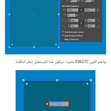
واختر اللون 03627C بحيث سيكون هذا المستطيل إطار النافذة.