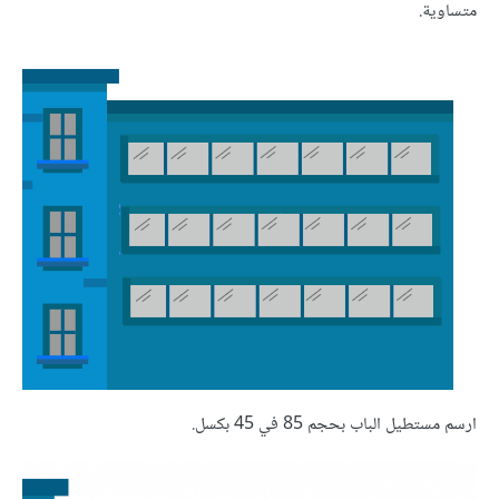
متساوية.
ارسم مستطيل الباب بحجم 85 في 45 بكسل.