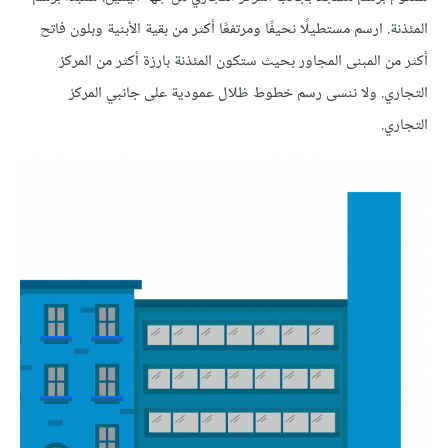
المئذنة. ارسم مستطيلًا نحيفًا ومرتفعًا أكثر من بقية الأبنية وبلون فاتح
أكثر من المبنى المجاور بحيث ستكون المئذنة بارزة أكثر من المركز
التجاري. ولا ننسى رسم خطوط ظلال عمودية على جانبي المركز
التجاري.