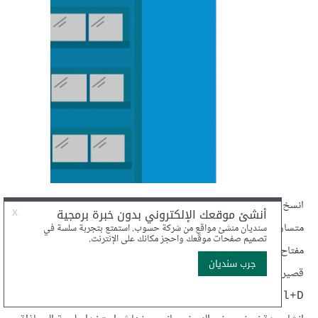
انسخ وألصق هذه النافذة عدّة مرات وضعها بجوار بعضها البعض بشكل
متساوٍ. يمكن القيام بذلك بعدّة طرق منها القيام بالاستمرار بالضغط على
مفتاح
ثم سحب النافذة المحدّدة مسبقًا باتجاه اليمين مسافة
Alt
قصيرة ثم الإفلات لإنشاء نسخة عنها ومن ثم الضغط على الاختصار
عدّة مرّات لإنشاء نسخ متعدّدة بمسافات موحّدة، أو يمكنك
Ctrl+D