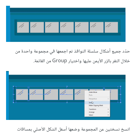
حدّد جميع أشكال سلسلة النوافذ ثم اجمعها في مجموعة واحدة من
خلال النقر بالزر الأيمن عليها واختيار Group من القائمة.
انسخ نسختين عن المجموعة وضعها أسفل الشكل الأصلي بمسافات