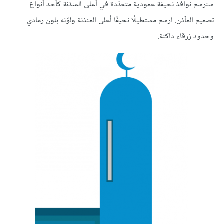
سنرسم نوافذ نحيفة عمودية متعدّدة في أعلى المئذنة كأحد أنواع
تصميم المآذن. ارسم مستطيلًا نحيفًا أعلى المئذنة ولوّنه بلون رمادي
وحدود زرقاء داكنة.