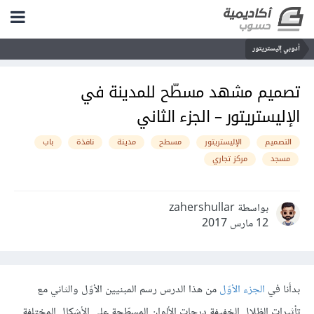
أدوبي إليستريتور
تصميم مشهد مسطّح للمدينة في
الإليستريتور – الجزء الثاني
التصميم
الإليستريتور
مسطح
مدينة
نافذة
باب
مسجد
مركز تجاري
بواسطة zahershullar
12 مارس 2017
بدأنا في
الجزء الأوّل
من هذا الدرس رسم المبنيين الأوّل والثاني مع
تأثيرات الظلال الخفيفة درجات الألوان المسطّحة على الأشكال المختلفة