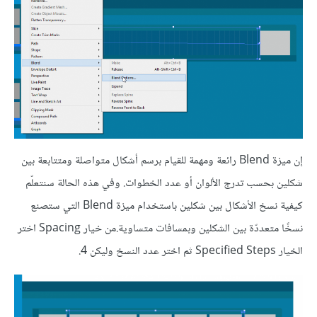
إن ميزة Blend رائعة ومهمة للقيام برسم أشكال متواصلة ومتتابعة بين
شكلين بحسب تدرج الألوان أو عدد الخطوات. وفي هذه الحالة سنتعلّم
كيفية نسخ الأشكال بين شكلين باستخدام ميزة Blend التي ستصنع
نسخًا متعددّة بين الشكلين وبمسافات متساوية.من خيار Spacing اختر
الخيار Specified Steps ثم اختر عدد النسخ وليكن 4.