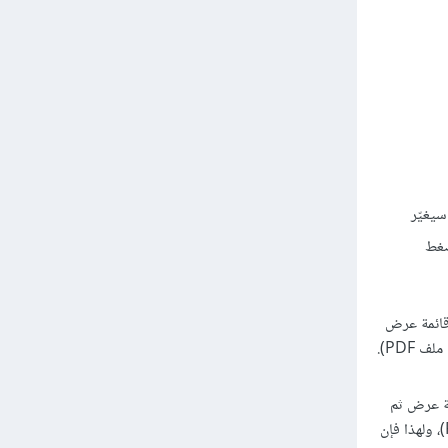
سيغيّر
ضغط
تقال إلى قائمة عرض
View ثم الشبكة والأدلة ثم الضغط على الخيار إظهار الشبكة Show Grid؛ إلى التبديل بين إظهار الشبكة وإخفائها (لا تُطبَع الشبكة وليست جزءًا من ملف PDF).
 إلى قائمة عرض ثم
الشبكة والأدلة ثم الضغط على الخيار إظهار الأدلة Show Guides؛ إلى التبديل بين إظهار الأدلة وإخفائها (لا تُطبَع الأدلة وليست جزءًا من ملف PDF)، ولهذا فإن