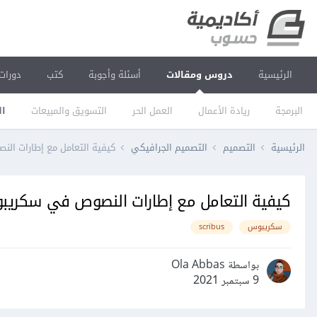
الرئيسية
دروس ومقالات
أسئلة وأجوبة
كتب
دورات
البرمجة
ريادة الأعمال
العمل الحر
التسويق والمبيعات
ال
الرئيسية
التصميم
التصميم الجرافيكي
كيفية التعامل مع إطارات ا
كيفية التعامل مع إطارات النصوص في سكري
سكريبوس
scribus
بواسطة Ola Abbas
9 سبتمبر 2021