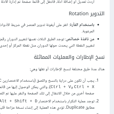
أردت تعديل أو إضافة أدلة، فانتقل إلى قائمة صفحة ثم إدارة الأدلة Manage Guides أو من قائمة ملف ثم تفضيلات ثم الأدلة.
التدوير Rotation
باستخدام الفأرة
: انقر على أيقونة تدوير العنصر في شريط الأدو
المرغوبة.
من نافذة خصائص
: توجد الطرق الثلاث نفسها لتغيير الدوران رقم
لتغيير النقطة التي يحدث حولها الدوران، مثل نقطة المركز أو إحدى ال
نسخ الإطارات والعمليات المماثلة
هناك عدة طرق مختلفة لنسخ الإطارات أو نقلها وهي:
يجب أن تكون على دراية بالنسخ واللصق (باستخدام الاختصارين
C
و
Ctrl + V
Ctrl + X
صفحة أخرى من خلال الانتقال إلى تلك الصفحة والنقر عليها ثم ال
توجد عملية التكرار باستخدام الاختصار
Alt + Shift + D
مطابق Duplicate. تؤدي هذه العملية إلى إنشاء نسخة مزاحة قليلًا عن النسخة الأصلية وعلى طبقة فوقها.