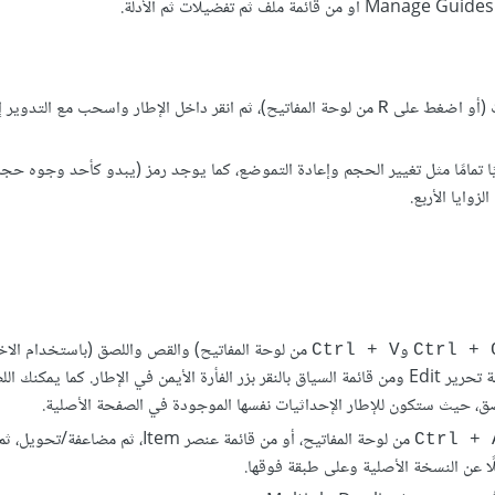
ات (أو اضغط على
من لوحة المفاتيح)، ثم انقر داخل الإطار واسحب مع التدوير إل
R
يًا تمامًا مثل تغيير الحجم وإعادة التموضع، كما يوجد رمز (يبدو كأحد وجوه حجر 
زوايا الأربع.
و
من لوحة المفاتيح) والقص واللصق (باستخدام الا
Ctrl + V
Ctrl + 
)، والتي يمكن الوصول إليها من قائمة تحرير Edit ومن قائمة السياق بالنقر بزر الفأرة الأيمن في الإطار. كما يمك
لصق، حيث ستكون للإطار الإحداثيات نفسها الموجودة في الصفحة الأصلية.
من لوحة المفاتيح، أو من قائمة عنصر Item، ثم مضاعفة/
Ctrl + 