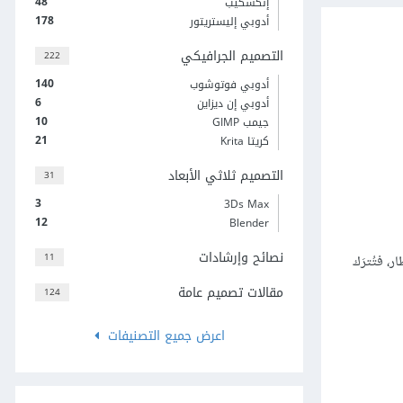
48
إنكسكيب
178
أدوبي إليستريتور
التصميم الجرافيكي
222
140
أدوبي فوتوشوب
6
أدوبي إن ديزاين
10
جيمب GIMP
21
كريتا Krita
التصميم ثلاثي الأبعاد
31
3
3Ds Max
12
Blender
نصائح وإرشادات
11
، فتُترَك
مقالات تصميم عامة
124
اعرض جميع التصنيفات