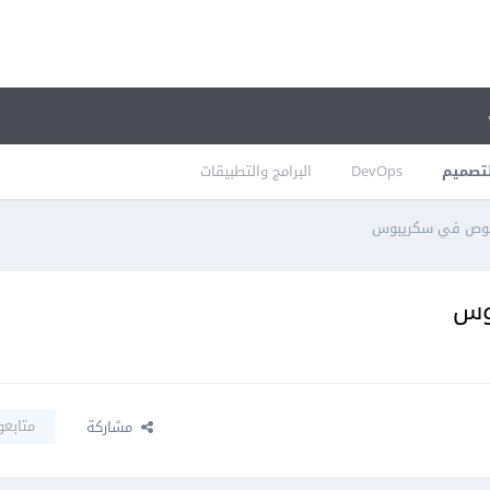
تصميم
DevOps
البرامج والتطبيقات
لنصوص في سكريبوس
بوس
متابعو
مشاركة