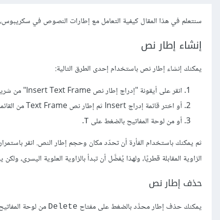
سنتعلم في هذا المقال كيفية التعامل مع إطارات النصوص في سكريبوس، و
إنشاء إطار نص
يمكنك إنشاء إطار نص باستخدام إحدى الطرق التالية:
انقر على أيقونة "إدراج إطار نص Insert Text Frame" من شريط الأدوات.
أو اختر قائمة إدراج Insert ثم إطار نص Text Frame من القائمة.
أو من لوحة المفاتيح بالضغط على
.
T
ثم يمكنك باستخدام الفأرة أن تحدّد مكان وحجم إطار النص. انقر باستمرار ع
الزاوية المقابلة قطريًا، ولهذا يُفضَّل أن تبدأ بالزاوية العلوية اليسرى، ولكن
حذف إطار نص
يمكنك حذف إطار محدَّد بالضغط على مفتاح
من لوحة المفاتيح
Delete