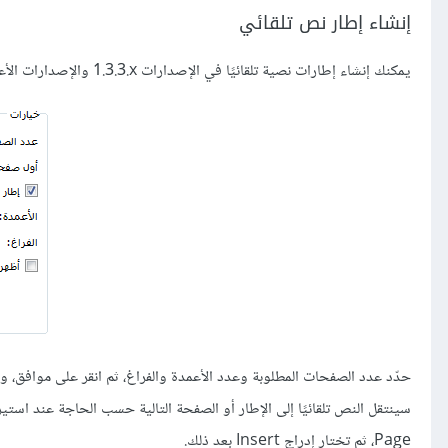
إنشاء إطار نص تلقائي
يمكنك إنشاء إطارات نصية تلقائيًا في الإصدارات 1.3.3‎.x والإصدارات الأعلى. يوضّح الشكل التالي جزءًا من النافذة التي تظهر عند طلب إنشاء مستند جديد:
حدّد عدد الصفحات المطلوبة وعدد الأعمدة والفراغ، ثم انقر على موافق، وبال
سينتقل النص تلقائيًا إلى الإطار أو الصفحة التالية حسب الحاجة عند استي
Page، ثم تختار إدراج Insert بعد ذلك.