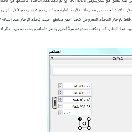
ستجد في هذه المرحلة أن نافذة الخصائص Properties هي عنصرٌ لا غنى عنه للعمل مع سكريبوس Scribus. إن لم تجد هذه النافذة، فافت
Windows ثم خصائص Properties، حيث سيعرض التبويب X وY وZ في نافذة الخصائ
فقط للإطار المحدَّد المعروض كحد أحمر متقطع، حيث يُحدَّد الإطار عند إنشائه تلقا
 هذا الإطار، كما يمكنك تحديده مرةً أخرى بالنقر داخله، ويجب تحديد إطار لتع