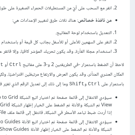
انقر مع السحب على أيّ من المستطيلات الحمراء الصغيرة على طول 
من نافذة خصائص
: هناك ثلاث طرق لتغيير الإعدادات هي:
التعديل باستخدام لوحة المفاتيح.
النقر على السهمين للأعلى أو للأسفل بجانب كل قيمة أو باستخدام أ
استخدام عجلة الفأرة، وقد يكون تحريك المؤشر كافيًا، وإلا فانقر على
لاحظ أن الضغط باستمرار -في الطريقتين 2 و-3 على مفاتيح
أو
ft
Ctrl
المكان العشري المتأثر، وقد يكون العرض والارتفاع مرتبطَين افتراضيًا، ول
باستمرار على
و
وما إلى ذلك إلى تعديل الرقم الذي تغيّر 
Shift
Ctrl
إذا أردت ضبط تباعد الأسطر في الشبكة، فانتقل إلى قائمة ملف File ثم تفضيلات Preferences ثم الأدلة Guides.