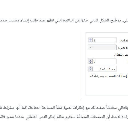
تالي ستُنشَأ صفحاتك مع إطارات نصية تملأ المساحة المتاحة، كما أنها ستُربَط تلق
راده. لاحظ أن الصفحات المُضافَة ستتبع نظام إطار النص التلقائي عندما تفتح قا