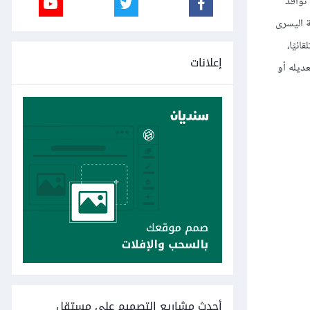
حها من قائمة نوافذ
ص معلومات دقيقة للغاية حول موضع X وموضع Y في الزاوية اليسرى
ئيًا،
إعلانات
ديله أو
أحدث مشاريع التصميم على مستقل