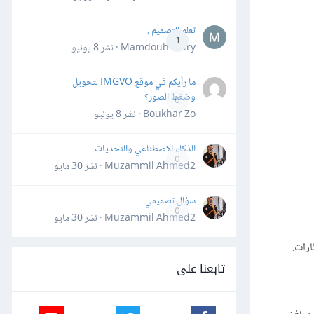
تعلم التصميم .
1
Mamdouh Khiry · نشر
8 يونيو
ما رأيكم في موقع IMGVO لتحويل
وضغط الصور؟
0
Boukhar Zo · نشر
8 يونيو
الذكاء الاصطناعي والتحديات
0
Muzammil Ahmed2 · نشر
30 مايو
سؤال تصميمي
0
Muzammil Ahmed2 · نشر
30 مايو
ارات.
تابعنا على