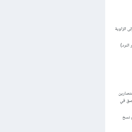
ى الزاوية
النرد)
ختصارين
نك اللصق في
تحويل، ثم نسخ