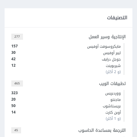
التصنيفات
الإنتاجية وسير العمل
277
157
مايكروسوفت أوفيس
30
ليبر أوفيس
42
جوجل درايف
12
شيربوينت
(و 2 أكثر)
تطبيقات الويب
465
323
ووردبريس
20
ماجنتو
50
بريستاشوب
14
أوبن كارت
(و 1 أكثر)
الترجمة بمساعدة الحاسوب
45