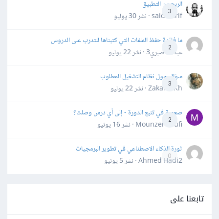
الربح من التطبيق
3
said darif · نشر
30 يوليو
ما فائدة حفظ الملفات التي كتبناها للتدرب على الدروس
2
عبدالله صبري3 · نشر
22 يوليو
سؤال حول نظام التشغيل المطلوب
3
Zakaria Kh · نشر
22 يوليو
صعوبة في تتبع الدورة - إلى أي درس وصلت؟
2
Mounzer Soufi · نشر
16 يونيو
ثورة الذكاء الاصطناعي في تطوير البرمجيات
0
Ahmed Hadi2 · نشر
5 يونيو
تابعنا على