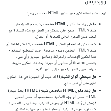
ووردبريس
توجد بضع أسئلة تكرر حول مكون HTML مُخصص وهي:
ما هي وظيفة مكون HTML مُخصص؟
يسمح لك بإدخال
شيفرة HTML ضمن حقل لتتمكن من العمل مع هذه الشيفرة مع
البقاء ضمن المحرر المرئي للصفحة أو المقال.
كيف يُمكن استخدام المكون HTML مُخصص؟
يُمكن إضافة أي
شيفرة HTML تتضمن وسوم مدعومة، حيث تستطيع استخدام
هذا المكون للإعلانات والخرائط ومقاطع الفيديو وأي شيء
يتضمن iframe أو جداول أو غيرها. يُعد هذا المكون طريقة
سهلة لتعيين النص وتحويله إلى مكون فقرة.
هل سيعطي ألوان للشيفرة؟
لا، حيث أن الشيفرة في هذا المكون
تظهر مثل أي نص عادي.
هل يُنفذ مكون HTML مُخصص شيفرة HTML؟
يُنفذ شيفرة
HTML ضمن الواجهة الأمامية للمستخدم، أما ضمن المحرر،
فيُمكن أن يُنفذ HTML أو يعرض الشيفرة، وهذا يعود لك سواءً
كنت تريد عرض الشيفرة أو معاينة ما ينتج عنها بضغطة زر