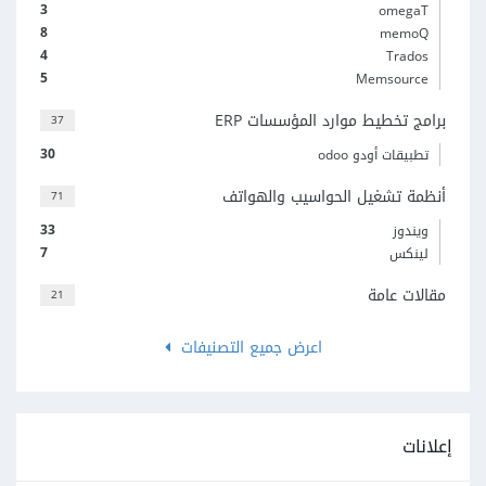
3
omegaT
8
memoQ
4
Trados
5
Memsource
برامج تخطيط موارد المؤسسات ERP
37
30
تطبيقات أودو odoo
أنظمة تشغيل الحواسيب والهواتف
71
33
ويندوز
7
لينكس
مقالات عامة
21
اعرض جميع التصنيفات
إعلانات