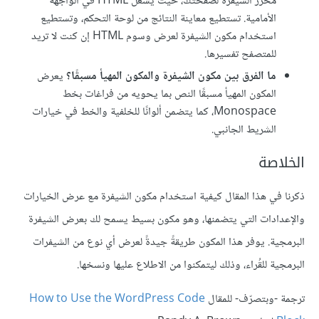
محرر الشيفرة لصفحتك، حيث يُشغل HTML في الواجهة
الأمامية. تستطيع معاينة النتائج من لوحة التحكم، وتستطيع
استخدام مكون الشيفرة لعرض وسوم HTML إن كنت لا تريد
للمتصفح تفسيرها.
ما الفرق بين مكون الشيفرة والمكون المهيأ مسبقًا؟
يعرض
المكون المهيأ مسبقًا النص بما يحويه من فراغات بخط
Monospace، كما يتضمن ألوانًا للخلفية والخط في خيارات
الشريط الجانبي.
الخلاصة
ذكرنا في هذا المقال كيفية استخدام مكون الشيفرة مع عرض الخيارات
والإعدادات التي يتضمنها، وهو مكون بسيط يسمح لك بعرض الشيفرة
البرمجية. يوفر هذا المكون طريقةً جيدةً لعرض أي نوع من الشيفرات
البرمجية للقُراء، وذلك ليتمكنوا من الاطلاع عليها ونسخها.
ترجمة -وبتصرّف- للمقال
How to Use the WordPress Code