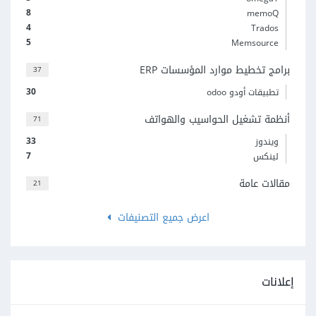
8
memoQ
4
Trados
5
Memsource
برامج تخطيط موارد المؤسسات ERP
37
30
تطبيقات أودو odoo
أنظمة تشغيل الحواسيب والهواتف
71
33
ويندوز
7
لينكس
مقالات عامة
21
اعرض جميع التصنيفات
إعلانات