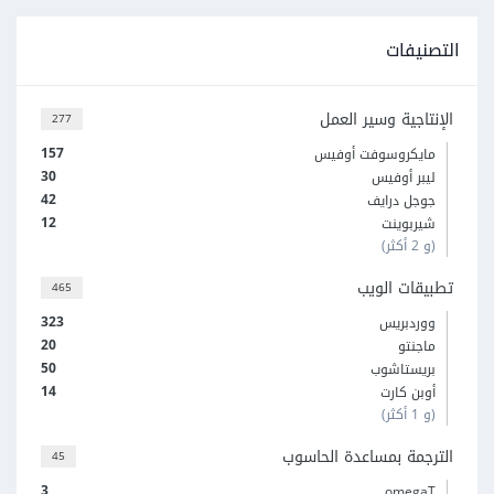
التصنيفات
الإنتاجية وسير العمل
277
157
مايكروسوفت أوفيس
30
ليبر أوفيس
42
جوجل درايف
12
شيربوينت
(و 2 أكثر)
تطبيقات الويب
465
323
ووردبريس
20
ماجنتو
50
بريستاشوب
14
أوبن كارت
(و 1 أكثر)
الترجمة بمساعدة الحاسوب
45
3
omegaT