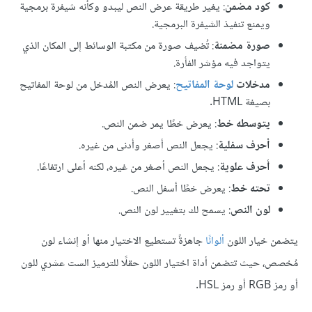
كود مضمن
: يغير طريقة عرض النص ليبدو وكأنه شيفرة برمجية
ويمنع تنفيذ الشيفرة البرمجية.
صورة مضمنة
: تُضيف صورة من مكتبة الوسائط إلى المكان الذي
يتواجد فيه مؤشر الفأرة.
مدخلات
لوحة المفاتيح
: يعرض النص المُدخل من لوحة المفاتيح
بصيغة HTML.
يتوسطه خط
: يعرض خطًا يمر ضمن النص.
أحرف سفلية
: يجعل النص أصغر وأدنى من غيره.
أحرف علوية
: يجعل النص أصغر من غيره، لكنه أعلى ارتفاعًا.
تحته خط
: يعرض خطًا أسفل النص.
لون النص
: يسمح لك بتغيير لون النص.
يتضمن خيار اللون
ألوانًا
جاهزةً تستطيع الاختيار منها أو إنشاء لون
مُخصص، حيث تتضمن أداة اختيار اللون حقلًا للترميز الست عشري للون
أو رمز RGB أو رمز HSL.