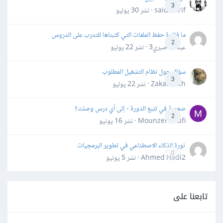
3
said darif · نشر
30 يوليو
ما فائدة حفظ الملفات التي كتبناها للتدرب على الدروس
2
عبدالله صبري3 · نشر
22 يوليو
سؤال حول نظام التشغيل المطلوب
3
Zakaria Kh · نشر
22 يوليو
صعوبة في تتبع الدورة - إلى أي درس وصلت؟
2
Mounzer Soufi · نشر
16 يونيو
ثورة الذكاء الاصطناعي في تطوير البرمجيات
0
Ahmed Hadi2 · نشر
5 يونيو
تابعنا على