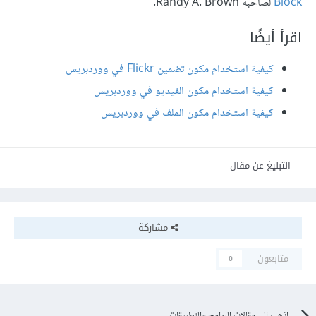
Block
لصاحبه Randy A. Brown.
اقرأ أيضًا
كيفية استخدام مكون تضمين Flickr في ووردبريس
كيفية استخدام مكون الفيديو في ووردبريس
كيفية استخدام مكون الملف في ووردبريس
التبليغ عن مقال
مشاركة
متابعون
0
اذهب الى مقالات البرامج والتطبيقات