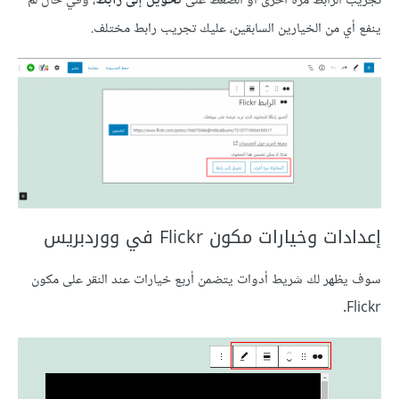
تجريب الرابط مرةً أخرى أو الضغط على
تحويل إلى رابط
، وفي حال لم
ينفع أي من الخيارين السابقين، عليك تجريب رابط مختلف.
إعدادات وخيارات مكون Flickr في ووردبريس
سوف يظهر لك شريط أدوات يتضمن أربع خيارات عند النقر على مكون
Flickr.