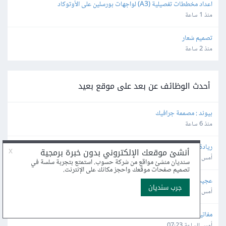
اعداد مخططات تفصيلية (A3) لواجهات بورسلين على الأوتوكاد
منذ 1 ساعة
تصميم شعار
منذ 2 ساعة
أحدث الوظائف عن بعد على موقع بعيد
بيوند : مصممة جرافيك
منذ 6 ساعة
ريادة لحلول الأعمال : أخصائي تسويق رقمي وإدارة محتوى
أمس الساعة 10:56
عجيب إكسبريس للإستيراد والشحن : محاسب أول
أمس الساعة 07:33
مفاتيح Mfatyh : Social Media and Community Manager
أمس الساعة 07:23