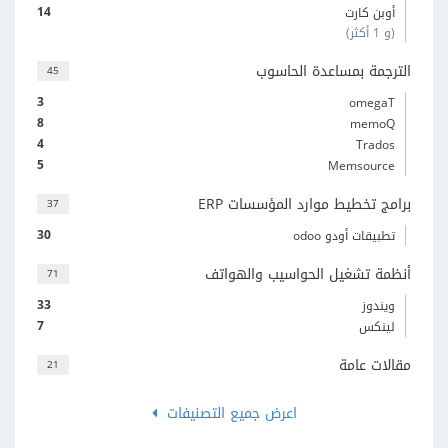
14
أوبن كارت
(و 1 أكثر)
الترجمة بمساعدة الحاسوب
45
3
omegaT
8
memoQ
4
Trados
5
Memsource
برامج تخطيط موارد المؤسسات ERP
37
30
تطبيقات أودو odoo
أنظمة تشغيل الحواسيب والهواتف
71
33
ويندوز
7
لينكس
مقالات عامة
21
اعرض جميع التصنيفات