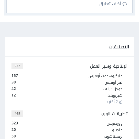
أضف تعليق
التصنيفات
الإنتاجية وسير العمل
277
157
مايكروسوفت أوفيس
30
ليبر أوفيس
42
جوجل درايف
12
شيربوينت
(و 2 أكثر)
تطبيقات الويب
465
323
ووردبريس
20
ماجنتو
50
بريستاشوب