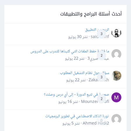
أحدث أسئلة البرامج والتطبيقات
الربح من التطبيق
3
said darif · نشر
30 يوليو
ما فائدة حفظ الملفات التي كتبناها للتدرب على الدروس
2
عبدالله صبري3 · نشر
22 يوليو
سؤال حول نظام التشغيل المطلوب
3
Zakaria Kh · نشر
22 يوليو
صعوبة في تتبع الدورة - إلى أي درس وصلت؟
2
Mounzer Soufi · نشر
16 يونيو
ثورة الذكاء الاصطناعي في تطوير البرمجيات
0
Ahmed Hadi2 · نشر
5 يونيو