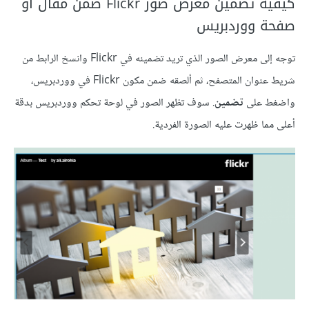
كيفية تضمين معرض صور Flickr ضمن مقال أو
صفحة ووردبريس
توجه إلى معرض الصور الذي تريد تضمينه في Flickr وانسخ الرابط من
شريط عنوان المتصفح، ثم ألصقه ضمن مكون Flickr في ووردبريس،
واضغط على
تضمين
. سوف تظهر الصور في لوحة تحكم ووردبريس بدقة
أعلى مما ظهرت عليه الصورة الفردية.