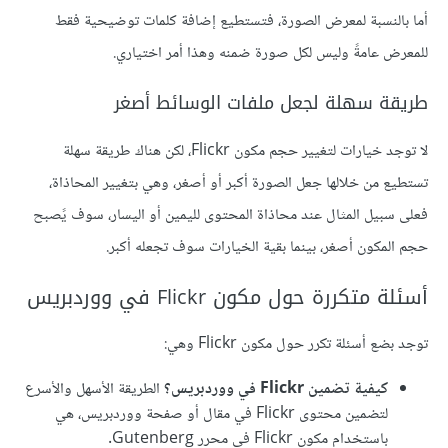
أما بالنسبة لمعرض الصورة، فتستطيع إضافة كلمات توضيحية فقط
للمعرض عامةً وليس لكل صورة ضمنه وهذا أمر اختياري.
طريقة سهلة لجعل ملفات الوسائط أصغر
لا توجد خيارات لتغيير حجم مكون Flickr، لكن هناك طريقة سهلة
تستطيع من خلالها جعل الصورة أكبر أو أصغر، وهي بتغيير المحاذاة،
فعلى سبيل المثال عند محاذاة المحتوى لليمين أو اليسار، سوف يًصبح
حجم المكون أصغر، بينما بقية الخيارات سوف تجعله أكبر.
أسئلة متكررة حول مكون Flickr في ووردبريس
توجد بضع أسئلة تكرر حول مكون Flickr وهي:
كيفية تضمين Flickr في ووردبريس؟
الطريقة الأسهل والأسرع
لتضمين محتوى Flickr في مقال أو صفحة ووردبريس، هي
باستخدام مكون Flickr في محرر Gutenberg.