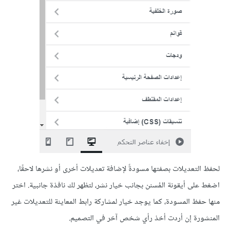
لحفظ التعديلات بصفتها مسودةً لإضافة تعديلات أخرى أو نشرها لاحقًا،
اضغط على أيقونة المُسنن بجانب خيار نشر، لتظهر لك نافذة جانبية. اختر
منها حفظ المسودة، كما يوجد خيار لمشاركة رابط المعاينة للتعديلات غير
المنشورة إن أردت أخذ رأي شخص آخر في التصميم.