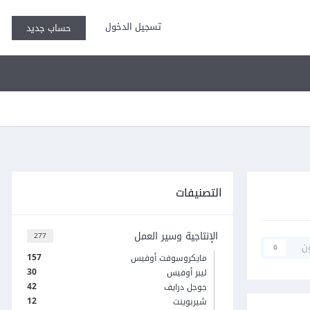
تسجيل الدخول
حساب جديد
التصنيفات
الإنتاجية وسير العمل
277
ن
0
157
مايكروسوفت أوفيس
30
ليبر أوفيس
42
جوجل درايف
12
شيربوينت