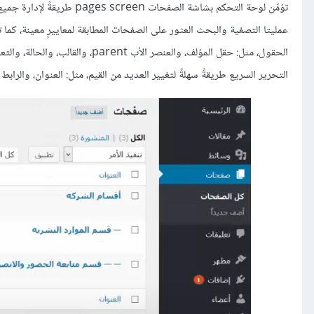
تؤمِّن لوحة التحكم بشاشة ا
عمليتا التصفية والبحث العثور على الصفحات المطابقة لمعاييرٍ معينة، كم
التحرير السريع طريقةً سهلةً لتغيير العديد من القيم، مثل: العنوان، والرابط التفرعي slug، والتاريخ، والمؤلف ل