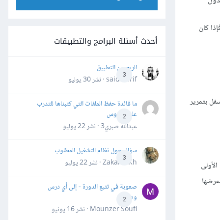
دول
فإذا كان
أحدث أسئلة البرامج والتطبيقات
الربح من التطبيق
3
said darif · نشر
30 يوليو
فل بتمرير
ما فائدة حفظ الملفات التي كتبناها للتدرب
على الدروس
2
عبدالله صبري3 · نشر
22 يوليو
سؤال حول نظام التشغيل المطلوب
3
Zakaria Kh · نشر
22 يوليو
الأولى
عرضها
صعوبة في تتبع الدورة - إلى أي درس
وصلت؟
2
Mounzer Soufi · نشر
16 يونيو