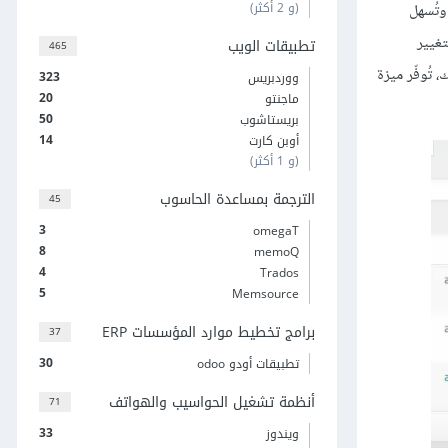
(و 2 أكثر)
ا. وتُسهل
تغيير
تطبيقات الويب
465
 إضافةً إلى ذلك، تُوفّر ميزة
323
ووردبريس
20
ماجنتو
50
بريستاشوب
14
أوبن كارت
(و 1 أكثر)
الترجمة بمساعدة الحاسوب
45
3
omegaT
8
memoQ
4
Trados
5
Memsource
برامج تخطيط موارد المؤسسات ERP
37
30
تطبيقات أودو odoo
أنظمة تشغيل الحواسيب والهواتف
71
33
ويندوز