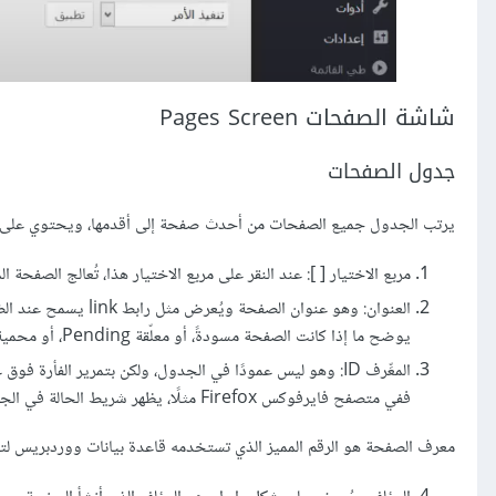
شاشة الصفحات Pages Screen
جدول الصفحات
يرتب الجدول جميع الصفحات من أحدث صفحة إلى أقدمها، ويحتوي على الأ
مربع الاختيار [ ]: عند النقر على مربع الاختيار هذا، تُعالج الصفحة المعينة ب
العنوان: وهو عنوان 
يوضح ما إذا كانت الصفحة مسودةً، أو معلّقة Pending، أو محمية بكلمة مرور.
المعِّرف ID: وهو ليس عمودًا في الجدول، ولكن بتمرير ال
ففي متصفح فايرفوكس Firefox مثلًا، يظهر شريط الحالة في الجزء السفلي من الشاشة.
معرف الصفحة هو الرقم المميز الذي تستخدمه قاعدة بيانات ووردبريس لت