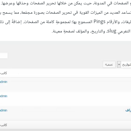
لصفحات pages screen طريقةً لإدارة جميع الصفحات في المدونة، حيث يمكن من خلالها تحرير الصفحات وحذفها وعرضه
ا تساعد العديد من الميزات القوية في تحرير الصفحات بصورة مجمّعة، مما يسمح ب
الحقول، مثل: حقل المؤلف، والعنصر الأب parent، والقالب، والحالة، والتعليقات، والأرقام Pings المسموح بها؛ لمجموعةٍ كاملة من الصفحات.
صفحةٍ معينة.