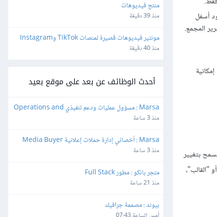
منتج فيديوهات
ود أسفل
منذ 39 دقيقة
ير المجمع.
مونتير فيديوهات قصيرة لمنصات TikTok وInstagram
منذ 40 دقيقة
إمكانية
أحدث الوظائف عن بعد على موقع بعيد
Marsa : مسؤول عمليات ودعم تنفيذي Operations and 
Executive Support Lead
منذ 3 ساعة
Marsa : أخصائي إدارة حملات إعلانية Media Buyer
منذ 3 ساعة
سمح بتغيير
و "القالب"،
متجر بانكو : مطور Full Stack
منذ 21 ساعة
بيوند : مصممة جرافيك
أمس الساعة 07:43