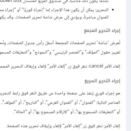
عندما يكون ذلك مناسبًا، في صندوق المربع المنسدل pulldown box في أعلى الجدول، والإجراءات المجمعة المسموح بها هي التحرير والحذف فقط.
التحرير: يمكن أن يكون هذا الإجراء إما "إجراءً فوريًا" أو "إجراءً 
العنوان مباشرةً، ويؤدي إلى عرض شاشة تحرير الصفحات. وقد يكون ت
إجراء التحرير المجمع
تُعرض 'شاشة' تحرير الصفحات المجمعة أسفل رأس جدول الصفحات، وتُحدِّد 
تغيير حقول "المؤلف" و"العنصر الرئيسي" و"النموذج" و"التعليقات المسموح
إلغاء الأمر cancel: ننقر فوق زر "إلغاء الأمر" لإلغاء وإيقاف التحرير المجمع لهذه الصفحات.
إجراء التحرير السريع
هو إجراء فوري يُنفذ على صفحة واحدة عن طريق النقر فوق رابط التحرير 
العناصر التالية: "العنوان"، أو "العنوان الفرعي"، أو "التاريخ"، أو "المؤلف"
أو "التعليقات المسموح بها"، أو "الأرقام المسموح بها"، أو "الحالة".
إلغاء الأمر: ننقر فوق زر "إلغاء الأمر" لإلغاء وإيقاف تحرير هذه الصفحة.