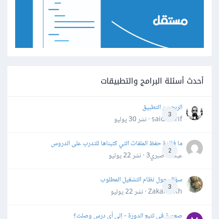
أحدث أسئلة البرامج والتطبيقات
الربح من التطبيق
3
said darif · نشر
30 يوليو
ما فائدة حفظ الملفات التي كتبناها للتدرب على الدروس
2
عبدالله صبري3 · نشر
22 يوليو
سؤال حول نظام التشغيل المطلوب
3
Zakaria Kh · نشر
22 يوليو
صعوبة في تتبع الدورة - إلى أي درس وصلت؟