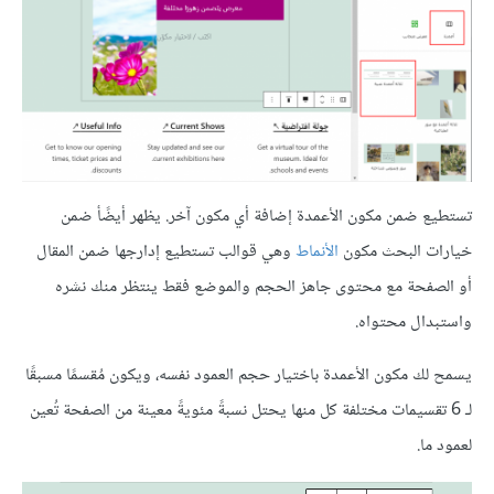
تستطيع ضمن مكون الأعمدة إضافة أي مكون آخر. يظهر أيضًأ ضمن
خيارات البحث مكون
الأنماط
وهي قوالب تستطيع إدارجها ضمن المقال
أو الصفحة مع محتوى جاهز الحجم والموضع فقط ينتظر منك نشره
واستبدال محتواه.
يسمح لك مكون الأعمدة باختيار حجم العمود نفسه، ويكون مُقسمًا مسبقًا
لـ 6 تقسيمات مختلفة كل منها يحتل نسبةً مئويةً معينة من الصفحة تُعين
لعمود ما.