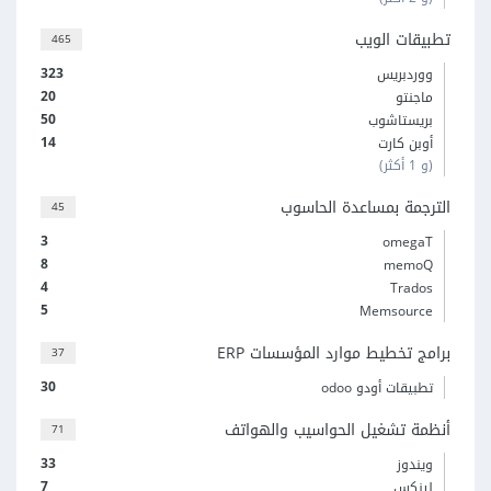
تطبيقات الويب
465
323
ووردبريس
20
ماجنتو
50
بريستاشوب
14
أوبن كارت
(و 1 أكثر)
الترجمة بمساعدة الحاسوب
45
3
omegaT
8
memoQ
4
Trados
5
Memsource
برامج تخطيط موارد المؤسسات ERP
37
30
تطبيقات أودو odoo
أنظمة تشغيل الحواسيب والهواتف
71
33
ويندوز
7
لينكس