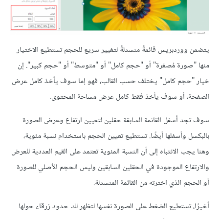
يتضمن ووردبريس قائمةً منسدلةً لتغيير سريع للحجم تستطيع الاختيار
منها "صورة مُصغرة" أو "حجم كامل" أو "متوسط" أو "حجم كبير". إن
خيار "حجم كامل" يختلف حسب القالب، فهو إما سوف يأخذ كامل عرض
الصفحة، أو سوف يأخذ فقط كامل عرض مساحة المحتوى.
سوف تجد أسفل القائمة السابقة حقلين لتعيين ارتفاع وعرض الصورة
بالبكسل وأسفلها أيضًا. تستطيع تعيين الحجم باستخدام نسبة مئوية،
وهنا يجب الانتباه إلى أن النسبة المئوية تعتمد على القيم العددية للعرض
والارتفاع الموجودة في الحقلين السابقين وليس الحجم الأصلي للصورة
أو الحجم الذي اخترته من القائمة المنسدلة.
أخيرًا، تستطيع الضغط على الصورة نفسها لتظهر لك حدود زرقاء حولها