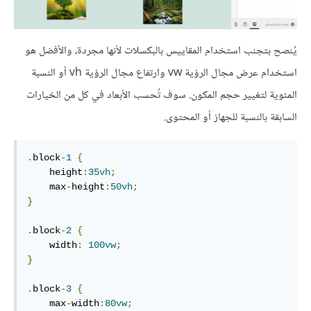
يُنصح بتجنب استخدام المقاييس بالبكسلات لأنها مجردة، والأفضل هو
استخدام عرض مجال الرؤية vw وارتفاع مجال الرؤية vh أو النسبة
المئوية لتغيير حجم المكون. سوف تُحسب الأبعاد في كل من الخيارات
السابقة بالنسبة للجهاز أو المحتوى.
.
block
-
1
{
    height
:
35vh
;
    max
-
height
:
50vh
;
}
.
block
-
2
{
    width
:
100vw
;
}
.
block
-
3
{
    max
-
width
:
80vw
;