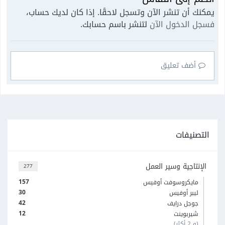
يمكنك أن تنشر الآن وتسجل لاحقًا. إذا كان لديك حساب،
فسجل الدخول الآن
لتنشر باسم حسابك.
أضف تعليق
التصنيفات
الإنتاجية وسير العمل
277
157
مايكروسوفت أوفيس
30
ليبر أوفيس
42
جوجل درايف
12
شيربوينت
(و 2 أكثر)