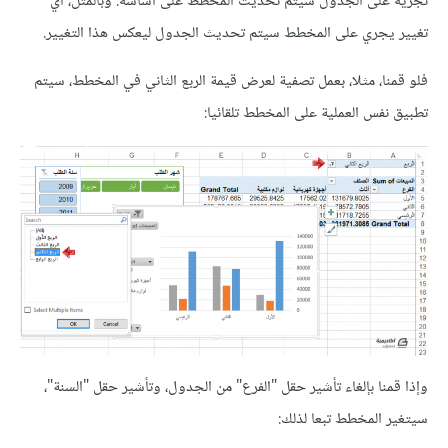
نجريه على الجدول سيتم تحديث المخطط على أساسه. وبالمثل، أي
تغيير يجري على المخطط سيتم تحديث الجدول ليعكس هذا التغيير.
فلو قمنا، مثلا، بعمل تصفية لعرض قيمة الربع الثاني في المخطط، سيتم
تطبيق نفس العملية على المخطط تلقائيا:
وإذا قمنا بإلغاء تأشير حقل "الفرع" من الجدول، وتأشير حقل "السنة"،
سيتغير المخطط تبعا لذلك: