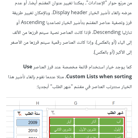
من مربّع حوار "الإعدادات"، يمكننا تغيير عنوان المقسّم أيضا، أو عدم
عرضه بإلغاء تأشير الخيار Display header. وبالإمكان تغيير طريقة
فرز وتصفية عناصر المقسّم بتأشير الخيار تصاعديا Ascending أو
تنازليا Descending. فإذا كانت العناصر نصية سيتم فرزها من الألف
إلى الياء (أو بالعكس)، وإذا كانت العناصر رقمية سيتم فرزها من الأصغر
إلى الأكبر (أو بالعكس).
كما يوجد خيار استخدام قائمة مخصصة عند فرز العناصر
Use
Custom Lists when sorting
. مثلا عندما نقوم بإلغاء تأشير هذا
الخيار ستترتب العناصر في مقسّم "شهر الطلب" أبجديا: