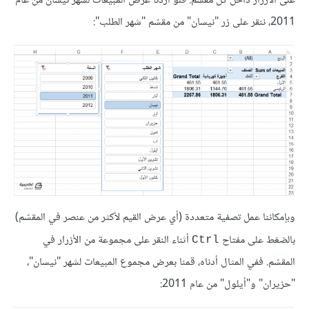
على الأزرار داخل كل مقسّم. فلو أردنا عرض المبيعات لشهر نيسان من عام
2011، ننقر على زر "نيسان" من مقسّم "شهر الطلب":
وبإمكاننا عمل تصفية متعددة (أي عرض القيم لأكثر من عنصر في المقسّم)
بالضغط على مفتاح
أثناء النقر على مجموعة من الأزرار في
Ctrl
المقسّم. ففي المثال أدناه، قمنا بعرض مجموع المبيعات لشهر "نيسان"،
"حزيران" و"أيلول" من عام 2011: