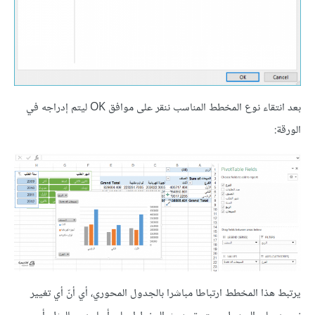
بعد انتقاء نوع المخطط المناسب ننقر على موافق OK ليتم إدراجه في
الورقة:
يرتبط هذا المخطط ارتباطا مباشرا بالجدول المحوري، أي أنّ أي تغيير