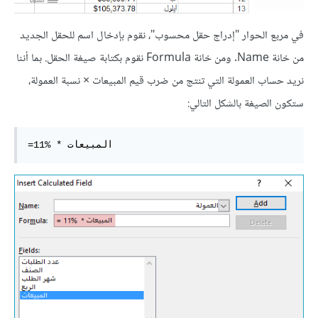
في مربع الحوار "إدراج حقل محسوب"، نقوم بإدخال اسم للحقل الجديد
من خانة Name. ومن خانة Formula نقوم بكتابة صيغة الحقل. بما أننا
نريد حساب العمولة التي تنتج من ضرب قيم المبيعات × نسبة العمولة،
ستكون الصيغة بالشكل التالي:
=المبيعات * %11