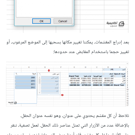
بعد إدراج المقسّمات، يمكننا تغيير مكانها بسحبها إلى الموضع المرغوب، أو
تغيير حجما باستخدام المقابض عند حدودها:
نلاحظ أن كل مقسّم يحتوي على عنوان، وهو نفسه عنوان الحقل،
بالإضافة عدد من الأزرار التي تمثل عناصر ذلك الحقل. لعمل تصفية، ننقر