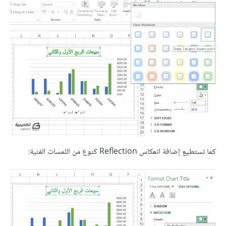
كما تستطيع إضافة انعكاس Reflection كنوع من اللمسات الفنية: