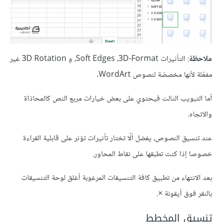
ملاحظة
: التأثيرات Soft Edges ،3D-Format، و 3D Rotation غير
مفعّلة لأنها مخصصّة لنصوص WordArt.
أما التبويب الثالث فيحتوي على بعض خيارات مربع النص كالمحاذاة
والاتجاه.
عند تنسيق النصوص، يفضل ألّا تختار تأثيرات تؤثر على قابلية القراءة
خصوصا إذا كنت تطبقها على نقاط المحاور.
بعد الانتهاء من تطبيق كافة التنسيقات المرغوبة أغلق لوحة التنسيقات
بالنقر فوق أيقونة ×.
تنسيق المخطط