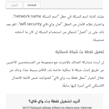
عليك كتابة اسم الشبكة في حقل "اسم الشبكة network name"،
واختيار نظام اﻷمان من الحقل "أمان واي-فاي wifi security". انقر بعد
ذلك على زر "اتصل" لتتمكن من استخدام الشبكة إن كان ما أدخلته
صحيحًا.
تفعيل نقطة بث شبكة لاسلكية
إن أردت مشاركة اتصالك باﻹنترنت مع مجموعة من المستخدمين اﻵخرين
عن طريق إنشاء شبكة لا سلكية خاصة بك، فاﻷمر بسيط جدًا، وذلك من
خلال الخيار "شغل نقطة بث واي فاي" المتواجد ضمن قائمة الاتصال
اللاسلكي التي أشرنا إليها سابقًا.