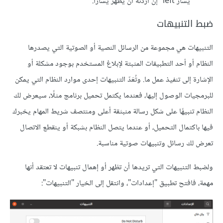
"يسار left" إن أردته أن يظهر يسارًا.
ضبط التنبيهات
التنبيهات هي مجموعة من الرسائل النصية أو الصوتية التي يصدرها
النظام أو أحد التطبيقات المثبتة ﻹبلاغ المستخدم بوجود مشكلة أو
اﻹشارة إلى تنفيذ عمل ما. وتُعَدّ التنبيهات إحدى موارد النظام التي يمكن
للبرمجيات الوصول إليها، فعندما يكتمل تحميل برنامج مثلًا، سيعرض لك
النظام تنبيهًا على شكل رسالة منبثقة أعلى ومنتصف شريط المهام يخبرك
فيها باكتمال التحميل، أو عندما يتصل النظام بشبكة أو ينقطع الاتصال
تعرض لك رسائل وتنبيهات صوتية مناسبة.
ولضبط التنبيهات التي تريدها أن تظهر أو إهمال تنبيهات لا تعتقد أنها
مهمة، فافتح تطبيق "إعدادات"، وانتقل إلى الخيار "التنبيهات":