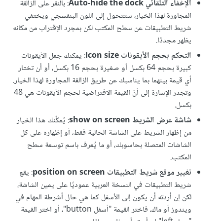
اﻹخفاء التلقائي Auto-hide the dock
: بالنقر على الزالقة
المجاورة لهذا الخيار، ستتحول إلى اللون البنفسجي ويختفي
شريط التطبيقات عن سطح المكتب لكن بمجرد اﻹقتراب من مكانه
يظهر مجددًا.
التحكم بحجم اﻷيقونات Icon size
: يمكنك جعل اﻷيقونات
كبيرة بحجم 64 بكسل أو صغيرة بحجم 16 بكسل، أو أن تختار
أي قيمة بينهما بما يناسبك عن طريق الزالقة المجاورة لهذا الخيار.
وتجدر اﻹشارة إلى أنّ القيمة الافتراضية لحجم اﻷيقونات هي 48
بكسل.
شاشة عرض الشريط show on screen
: يُمكِّنك هذا الخيار
من إظهار الشريط على الشاشة الحالية فقط، أو إظهاره على كل
الشاشات المتصلة بحاسوبك، أو ما يُعرف باسم توسعة سطح
المكتب.
تغيير موقع شريط التطبيقات position on screen
: يقع
شريط التطبيقات في النسخة العربية عموديًا على يمين الشاشة،
لكن إن أردته أن يكون إلى اﻷسفل كما هي حال أشرطة المهام في
ويندوز أو ماك، فاختر القيمة "أسفل button"، أو اختر القيمة