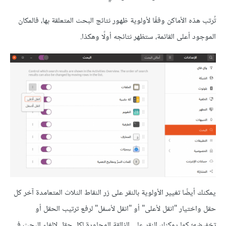
تُرتب هذه اﻷماكن وفقًا لأولوية ظهور نتائج البحث المتعلقة بها، فالمكان
الموجود أعلى القائمة، ستظهر نتائجه أولًا وهكذا.
يمكنك أيضًا تغيير اﻷولوية بالنقر على زر النقاط الثلاث المتعامدة آخر كل
حقل واختيار "انقل لأعلى" أو "انقل لأسفل" لرفع ترتيب الحقل أو
تخفيضه؛ كما يمكنك النقر على الزالقة المجاورة لكل حقل ﻹلغاء البحث في