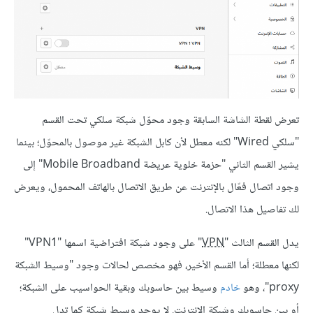
تعرض لقطة الشاشة السابقة وجود محوّل شبكة سلكي تحت القسم
"سلكي Wired" لكنه معطل لأن كابل الشبكة غير موصول بالمحوّل؛ بينما
يشير القسم الثاني "حزمة خلوية عريضة Mobile Broadband" إلى
وجود اتصال فعّال باﻹنترنت عن طريق الاتصال بالهاتف المحمول، ويعرض
لك تفاصيل هذا الاتصال.
يدل القسم الثالث "
VPN
" على وجود شبكة افتراضية اسمها "VPN1"
لكنها معطلة؛ أما القسم اﻷخير، فهو مخصص لحالات وجود "وسيط الشبكة
proxy"، وهو
خادم
وسيط بين حاسوبك وبقية الحواسيب على الشبكة؛
أو بين حاسوبك وشبكة اﻹنترنت. لا يوجد وسيط شبكة كما تدل