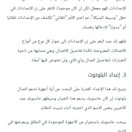
اﻹعدادات، فهو معطل؛ لكن إن كان موجودًا، فانقر على زر اﻹعدادات في
حقل "وسيط الشبكة"، ثم اختر اﻷمر "تلقائي" للكشف عن اﻹعدادات تلقائيًا
أو "يدويًا" ﻹدخالها بنفسك.
تظهر لك عند النقر على زر اﻹعدادات إلى جوار كل نوع من أنواع
الاتصالات المعروضة نافذة تفاصيل الاتصال، وهي مشابهة من ناحية
الخيارات لتفاصيل اتصال واي-فاي، ولن نخوض فيها أيضًا.
3. إعداد البلوتوث
يتيح لك هذا الإعداد القدرة على البحث عن أية أجهزة تدعم اتصال
بلوتوث إن كان حاسوبك يدعم هذا الخيار، وسيظهر حاسوبك عند
اﻵخرين بنفس الاسم الذي اخترته أثناء تثبيت النظام.
يبحث حاسوبك باستمرار عن اﻷجهزة الموجودة في النطاق ويعرضها في
قائمة.