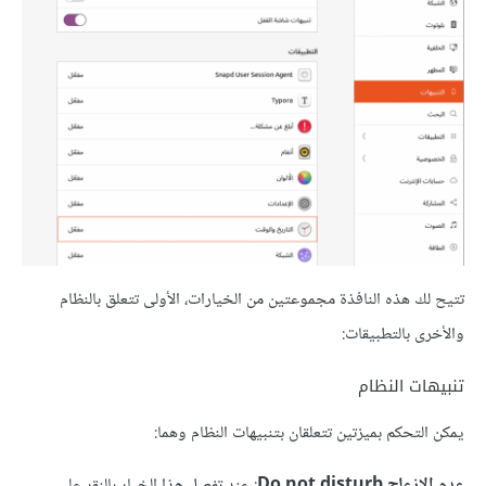
تتيح لك هذه النافذة مجموعتين من الخيارات، اﻷولى تتعلق بالنظام
واﻷخرى بالتطبيقات:
تنبيهات النظام
يمكن التحكم بميزتين تتعلقان بتنبيهات النظام وهما:
عدم اﻹزعاج Do not disturb
: عند تفعيل هذا الخيار بالنقر على