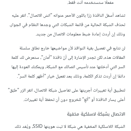
مفعلًا ستستخدمه أنت فقط.
تشاهد أسفل النافذة زرًا باللون اﻷحمر عنوانه "انسَ الاتصال". انقر عليه
لحذف الشبكة الحالية من قائمة الشبكات التي وجدها النظام في الجوار،
وذلك إن أردت إعادة ضبط معلومات الاتصال من جديد.
لن نتابع في تفصيل بقية النوافذ لأن مواضيعها خارج نطاق سلسلة
المقالات هذه، لكن تجدر اﻹشارة إلى أنّ نافذة "أمان"، ستعرض لك كلمة
السر التي أدخلتها عند تأسيس اتصالك مع الشبكة، ويمكنك العودة إليها
دائمًا إن أردت تذكر الكلمة، وذلك بعد تفعيل خيار "أظهر كلمة السر".
لتطبيق أية تغييرات أجريتها على تفاصيل شبكة الاتصال، انقر الزر "طبّق"
أعلى يسار النافذة أو "ألغِ" للخروج دون أن تحفظ أية تغييرات.
الاتصال بشبكة لاسلكية مخفية
الشبكة اللاسلكية المخفية هي شبكة لا تبث هويتها SSID، ويُعَد ذلك