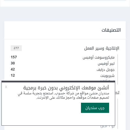
التصنيفات
الإنتاجية وسير العمل
277
157
مايكروسوفت أوفيس
30
ليبر أوفيس
42
جوجل درايف
12
شيربوينت
(و 2 أكثر)
تطبيقات الويب
465
323
ووردبريس
20
ماجنتو
50
بريستاشوب
14
أوبن كارت
(و 1 أكثر)