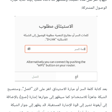
الوصول المشتركة:
بعد كتابة كلمة السر أو عبارة الاستيثاق، انقر على الزر "اتصل"، وستصبح
الشبكة جاهزةً للاستخدام؛ كما سيظهر إلى جوارها إشارة (صح)، باﻹضافة
إلى أيقونة تشير إلى قوة اﻹشارة المستقبلة. قد يظهر إلى جوار الشبكة