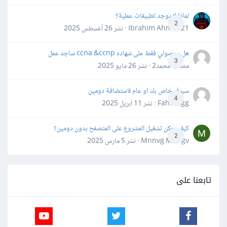
لماذا لا يوجد تطبيقات عملية؟
2
Ibrahim Ahmed21 · نشر
26 أغسطس 2025
هل بحصولي فقط على شهاده ccna &ccnp ساجد عمل
3
مصعب محمد2 · نشر
26 مايو 2025
سيرفر خاص بك او عام لاستضافة دومين
4
Fahd Ggg · نشر
11 أبريل 2025
كيف يمكن تشغيل المشروع على المتصفح بدون دومين؟
2
Mnnvg Mnbgv · نشر
5 مارس 2025
تابعنا على