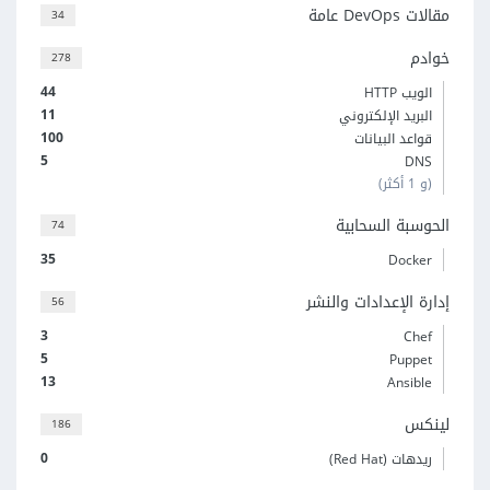
مقالات DevOps عامة
34
خوادم
278
44
الويب HTTP
11
البريد الإلكتروني
100
قواعد البيانات
5
DNS
(و 1 أكثر)
الحوسبة السحابية
74
35
Docker
إدارة الإعدادات والنشر
56
3
Chef
5
Puppet
13
Ansible
لينكس
186
0
ريدهات (Red Hat)