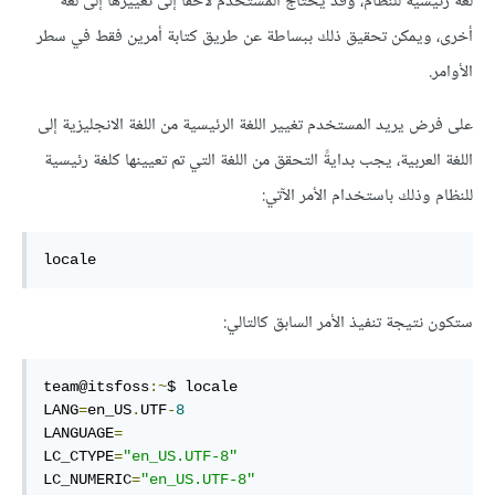
لغة رئيسية للنظام، وقد يحتاج المستخدم لاحقًا إلى تغييرها إلى لغة
أخرى، ويمكن تحقيق ذلك ببساطة عن طريق كتابة أمرين فقط في سطر
الأوامر.
على فرض يريد المستخدم تغيير اللغة الرئيسية من اللغة الانجليزية إلى
اللغة العربية، يجب بدايةً التحقق من اللغة التي تم تعيينها كلغة رئيسية
للنظام وذلك باستخدام الأمر الآتي:
locale
ستكون نتيجة تنفيذ الأمر السابق كالتالي:
team@itsfoss
:~
$ locale

LANG
=
en_US
.
UTF
-
8
LANGUAGE
=
LC_CTYPE
=
"en_US.UTF-8"
LC_NUMERIC
=
"en_US.UTF-8"