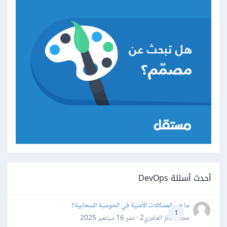
أحدث أسئلة DevOps
ما هي المشكلات الأمنية في الحوسبة السحابية؟
1
محمد فائز العامري2 · نشر
16 سبتمبر 2025