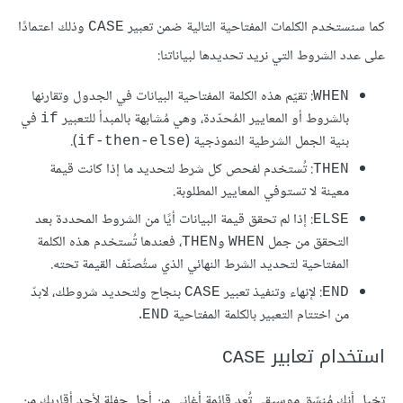
كما سنستخدم الكلمات المفتاحية التالية ضمن تعبير
وذلك اعتمادًا
CASE
على عدد الشروط التي نريد تحديدها لبياناتنا:
: تقيّم هذه الكلمة المفتاحية البيانات في الجدول وتقارنها
WHEN
بالشروط أو المعايير المُحدّدة، وهي مُشابهة بالمبدأ للتعبير
في
if
بنية الجمل الشرطية النموذجية (
).
if-then-else
: تُستخدم لفحص كل شرط لتحديد ما إذا كانت قيمة
THEN
معينة لا تستوفي المعايير المطلوبة.
: إذا لم تحقق قيمة البيانات أيًا من الشروط المحددة بعد
ELSE
التحقق من جمل
و
، فعندها تُستخدم هذه الكلمة
THEN
WHEN
المفتاحية لتحديد الشرط النهائي الذي ستُصنّف القيمة تحته.
: لإنهاء وتنفيذ تعبير
بنجاح ولتحديد شروطك، لابدّ
CASE
END
من اختتام التعبير بالكلمة المفتاحية
.
END
استخدام تعابير
CASE
تخيل أنك مُنسّق موسيقي تُعد قائمة أغاني من أجل حفلة لأحد أقاربك من