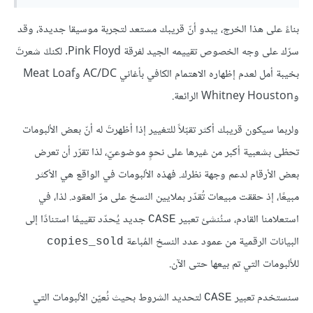
بناءً على هذا الخرج، يبدو أنّ قريبك مستعد لتجربة موسيقا جديدة، وقد
سرّك على وجه الخصوص تقييمه الجيد لفرقة Pink Floyd. لكنكَ شعرتَ
بخيبة أمل لعدم إظهاره الاهتمام الكافي بأغاني AC/DC وMeat Loaf
وWhitney Houston الرائعة.
ولربما سيكون قريبك أكثر تقبّلاً للتغيير إذا أظهرتَ له أنّ بعض الألبومات
تحظى بشعبية أكبر من غيرها على نحوٍ موضوعيّ، لذا تقرّر أن تعرض
بعض الأرقام لدعم وجهة نظرك. فهذه الألبومات في الواقع هي الأكثر
مبيعًا، إذ حققت مبيعات تُقدّر بملايين النسخ على مرّ العقود. لذا، في
استعلامنا القادم، سنُنشئ تعبير
جديد يُحدّد تقييمًا استنادًا إلى
CASE
البيانات الرقمية من عمود عدد النسخ المُباعة
copies_sold
للألبومات التي تم بيعها حتى الآن.
سنستخدم تعبير
لتحديد الشروط بحيث نُعيّن الألبومات التي
CASE