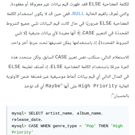
للكلمة المفتاحية
فقد ظهرت قيم بيانات غير معروفة أو مفقودة،
ELSE
والتي تُعرف بالقيم الخالية
. ففي حين قد لا يكون استخدام الكلمة
NULL
المفتاحية
ضروريًا في حال كانت قيم البيانات تلبي جميع الشروط
ELSE
المُحددّة في التعبير
، إلّا أنّها مفيدة لأي بيانات متبقية (لا تلبي
CASE
الشروط المُحددة)، إذ باستخدامها يمكن تصنيفها تحت شرطٍ آخر واحد.
للاستعلام التالي، سنكتب نفس تعبير
السابق، ولكن سنحدد هذه
CASE
المرة شرطًا باستخدام الكلمة المفتاحية
. إذ تُصنّف تعليمة
ELSE
ELSE
في المثال التالي أي قيم بيانات أنماط موسيقية غير مُصنّفة ضمن الأولوية
العالية
على أنّها "
أي قد تؤخذ
Maybe
High Priority
بالحسبان":
mysql
>
 SELECT artist_name
,
 album_name
,
release_date
,
mysql
>
 CASE WHEN genre_type 
=
'Pop'
 THEN 
'High 
Priority'