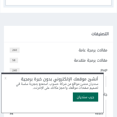
التصنيفات
مقالات برمجة عامة
260
مقالات برمجة متقدمة
58
PHP
240
69
Laravel
96
ووردبريس
جافاسكربت
505
5
لغة TypeScript
70
Node.js
52
React