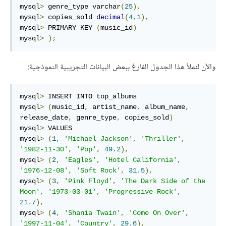
mysql
>
 genre_type varchar
(
25
),
mysql
>
 copies_sold 
decimal
(
4
,
1
),
mysql
>
 PRIMARY KEY 
(
music_id
)
mysql
>
);
والآن لنملأ هذا الجدول الفارغ ببعض البيانات التجريبية النموذجية:
mysql
>
 INSERT INTO top_albums

mysql
>
(
music_id
,
 artist_name
,
 album_name
,
release_date
,
 genre_type
,
 copies_sold
)
mysql
>
 VALUES

mysql
>
(
1
,
'Michael Jackson'
,
'Thriller'
,
'1982-11-30'
,
'Pop'
,
49.2
),
mysql
>
(
2
,
'Eagles'
,
'Hotel California'
,
'1976-12-08'
,
'Soft Rock'
,
31.5
),
mysql
>
(
3
,
'Pink Floyd'
,
'The Dark Side of the 
Moon'
,
'1973-03-01'
,
'Progressive Rock'
,
21.7
),
mysql
>
(
4
,
'Shania Twain'
,
'Come On Over'
,
'1997-11-04'
,
'Country'
,
29.6
),