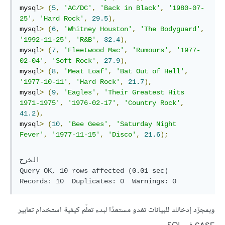
mysql
>
(
5
,
'AC/DC'
,
'Back in Black'
,
'1980-07-
25'
,
'Hard Rock'
,
29.5
),
mysql
>
(
6
,
'Whitney Houston'
,
'The Bodyguard'
,
'1992-11-25'
,
'R&B'
,
32.4
),
mysql
>
(
7
,
'Fleetwood Mac'
,
'Rumours'
,
'1977-
02-04'
,
'Soft Rock'
,
27.9
),
mysql
>
(
8
,
'Meat Loaf'
,
'Bat Out of Hell'
,
'1977-10-11'
,
'Hard Rock'
,
21.7
),
mysql
>
(
9
,
'Eagles'
,
'Their Greatest Hits 
1971-1975'
,
'1976-02-17'
,
'Country Rock'
,
41.2
),
mysql
>
(
10
,
'Bee Gees'
,
'Saturday Night 
Fever'
,
'1977-11-15'
,
'Disco'
,
21.6
);
الخرج

Query OK, 10 rows affected (0.01 sec)

وبمجرّد إدخالك للبيانات تغدو مستعدًا لبدء تعلّم كيفية استخدام تعابير