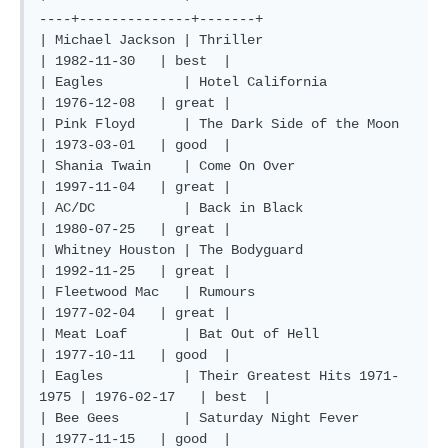
----+--------------+-------+

| Michael Jackson | Thriller                      
| 1982-11-30   | best  |

| Eagles          | Hotel California              
| 1976-12-08   | great |

| Pink Floyd      | The Dark Side of the Moon     
| 1973-03-01   | good  |

| Shania Twain    | Come On Over                  
| 1997-11-04   | great |

| AC/DC           | Back in Black                 
| 1980-07-25   | great |

| Whitney Houston | The Bodyguard                 
| 1992-11-25   | great |

| Fleetwood Mac   | Rumours                       
| 1977-02-04   | great |

| Meat Loaf       | Bat Out of Hell               
| 1977-10-11   | good  |

| Eagles          | Their Greatest Hits 1971-
1975 | 1976-02-17   | best  |

| Bee Gees        | Saturday Night Fever          
| 1977-11-15   | good  |
