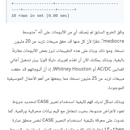
+-----------------+---------------------------
----+--------------+-------+

وفق الخرج السابق لم يُصنّف أي من الألبومات على أنّه "متوسط
mediocre"، نظرًا لأنّ كل منها قد حقق مبيعات تزيد عن 20 مليون
نسخة. ومع ذلك وبناءً على هذه التقييمات، تبرز بعض الألبومات مقارنةً
بالبقية. وبذلك يمكنك الآن أن تقدّم لقريبك دليلًا قويًا يبرّر تشغيل أغاني
الفنانين AC/DC أو Whitney Houston، إذ أنّ ألبوماتهم قد حققت
مبيعات تزيد عن 25 مليون نسخة، مما يجعلها من أهم الأعمال الموسيقية
الموجودة.
وبذلك تشكّل لديك فهم لكيفية استخدام تعبير
لتحديد شروط
CASE
تعود لأغراض متنوعة، بحيث تتعامل مع قيم بيانات محرفية ورقمية. كما
غدوت على معرفة بكيفية استخدام التعبير
لنفس منطق عبارة
CASE
لمقارنة تلك القيم وإنشاء الردود المناسبة بناءً على الشروط
if-then