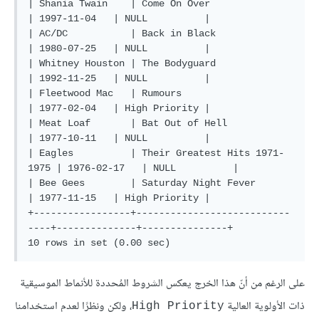
| Shania Twain    | Come On Over                  
| 1997-11-04   | NULL          |

| AC/DC           | Back in Black                 
| 1980-07-25   | NULL          |

| Whitney Houston | The Bodyguard                 
| 1992-11-25   | NULL          |

| Fleetwood Mac   | Rumours                       
| 1977-02-04   | High Priority |

| Meat Loaf       | Bat Out of Hell               
| 1977-10-11   | NULL          |

| Eagles          | Their Greatest Hits 1971-
1975 | 1976-02-17   | NULL          |

| Bee Gees        | Saturday Night Fever          
| 1977-11-15   | High Priority |

+-----------------+---------------------------
----+--------------+---------------+

على الرغم من أنّ هذا الخرج يعكس الشروط المُحددة للأنماط الموسيقية
ذات الأولوية العالية
، ولكن ونظرًا لعدم استخدامنا
High Priority