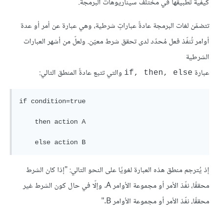
كيفية تطبيقها في مختلف سيناريوهات البرمجة.
تتضمّن لغات البرمجة عادةً عباراتٍ شرطية، وهي عبارة عن أمر أو عدة
أوامر تُنفّذ فعل مُحدّد لدى تحقق شرط معيّن. ولعلّ من أشهر العبارات
الشرطية
عبارة
والتي تتبع عادةً المنطق التالي:
if, then, else
if condition=true

    then action A

إذ يُترجم منطق هذه العبارة لغويًا على النحو التالي: "إذا كان الشرط
محققًا، نفّذ الأمر أو مجموعة الأوامر A. وإلّا في حال كون الشرط غير
محققًا، نفّذ الأمر أو مجموعة الأوامر B."