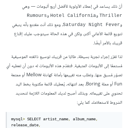
أنّ ذلك يساعد في إعطاء الأولوية لأفضل أربع ألبومات — وهي
و
و
Rumours
Hotel California
Thriller
و
، ومع ذلك أنت مقتنع بأنّه ينبغي
Saturday Night Fever
تنويع قائمة الأغاني أكثر، ولكن في هذه الحالة سيتوجب عليك إقناع
قريبك بالأمر أيضًا.
لذا تقرّر إجراء تجربة بسيطة، طالبًا من قريبك توسيع ذائقته الموسيقية
مُستمعًا إلى الألبومات المتبقية. فتقدّم هذه الألبومات له دون أن تعطيه أي
تصوّر مُسبق عنها، وتطلب منه تقييمها بأمانة كهادئة Mellow أو ممتعة
Fun أو مملة Boring. بعد انتهائه، يُعطيك قائمة مكتوبة بخط اليد
تحتوي على تقييماته. وبذلك أصبح لديك المعلومات اللازمة لتحديد
الشروط لاستعلامك كما يلي:
mysql
>
 SELECT artist_name
,
 album_name
,
release_date
,