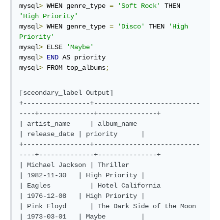
mysql
>
 WHEN genre_type 
=
'Soft Rock'
 THEN 
'High Priority'
mysql
>
 WHEN genre_type 
=
'Disco'
 THEN 
'High 
Priority'
mysql
>
 ELSE 
'Maybe'
mysql
>
END
 AS priority

mysql
>
 FROM top_albums
;
[sceondary_label Output]

+-----------------+---------------------------
----+--------------+---------------+

| artist_name     | album_name                    
| release_date | priority      |

+-----------------+---------------------------
----+--------------+---------------+

| Michael Jackson | Thriller                      
| 1982-11-30   | High Priority |

| Eagles          | Hotel California              
| 1976-12-08   | High Priority |

| Pink Floyd      | The Dark Side of the Moon     
| 1973-03-01   | Maybe         |
