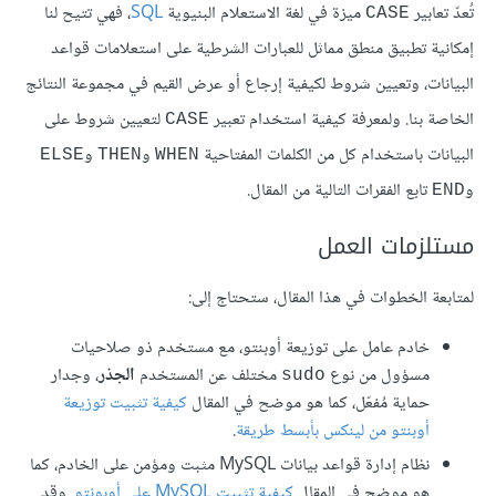
تُعدّ تعابير
ميزة في لغة الاستعلام البنيوية
SQL
، فهي تتيح لنا
CASE
إمكانية تطبيق منطق مماثل للعبارات الشرطية على استعلامات قواعد
البيانات، وتعيين شروط لكيفية إرجاع أو عرض القيم في مجموعة النتائج
الخاصة بنا. ولمعرفة كيفية استخدام تعبير
لتعيين شروط على
CASE
البيانات باستخدام كل من الكلمات المفتاحية
و
و
ELSE
THEN
WHEN
و
تابع الفقرات التالية من المقال.
END
مستلزمات العمل
لمتابعة الخطوات في هذا المقال، ستحتاج إلى:
خادم عامل على توزيعة أوبنتو، مع مستخدم ذو صلاحيات
مسؤول من نوع
مختلف عن المستخدم
الجذر
، وجدار
sudo
حماية مُفعّل، كما هو موضح في المقال
كيفية تثبيت توزيعة
أوبنتو من لينكس بأبسط طريقة
.
نظام إدارة قواعد بيانات MySQL مثبت ومؤمن على الخادم، كما
هو موضح في المقال
كيفية تثبيت MySQL على أوبونتو
. وقد