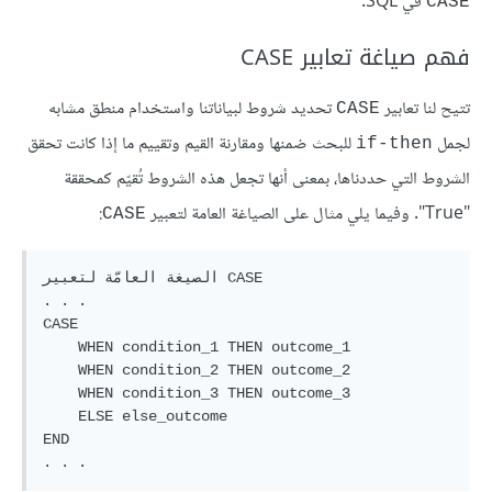
في SQL.
CASE
فهم صياغة تعابير CASE
تتيح لنا تعابير
تحديد شروط لبياناتنا واستخدام منطق مشابه
CASE
لجمل
للبحث ضمنها ومقارنة القيم وتقييم ما إذا كانت تحقق
if-then
الشروط التي حددناها، بمعنى أنها تجعل هذه الشروط تُقيّم كمحققة
"True". وفيما يلي مثال على الصياغة العامة لتعبير
:
CASE
الصيغة العامّة لتعبير CASE

. . .

CASE 

    WHEN condition_1 THEN outcome_1

    WHEN condition_2 THEN outcome_2

    WHEN condition_3 THEN outcome_3

    ELSE else_outcome

END 
