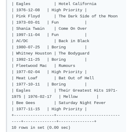
| Eagles          | Hotel California              
| 1976-12-08   | High Priority |

| Pink Floyd      | The Dark Side of the Moon     
| 1973-03-01   | Fun           |

| Shania Twain    | Come On Over                  
| 1997-11-04   | Fun           |

| AC/DC           | Back in Black                 
| 1980-07-25   | Boring        |

| Whitney Houston | The Bodyguard                 
| 1992-11-25   | Boring        |

| Fleetwood Mac   | Rumours                       
| 1977-02-04   | High Priority |

| Meat Loaf       | Bat Out of Hell               
| 1977-10-11   | Boring        |

| Eagles          | Their Greatest Hits 1971-
1975 | 1976-02-17   | Mellow        |

| Bee Gees        | Saturday Night Fever          
| 1977-11-15   | High Priority |

+-----------------+---------------------------
----+--------------+---------------+
