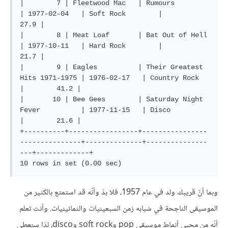
|        7 | Fleetwood Mac   | Rumours                       
| 1977-02-04   | Soft Rock        |        
27.9 |

|        8 | Meat Loaf       | Bat Out of Hell               
| 1977-10-11   | Hard Rock        |        
21.7 |

|        9 | Eagles          | Their Greatest 
Hits 1971-1975 | 1976-02-17   | Country Rock     
|        41.2 |

|       10 | Bee Gees        | Saturday Night 
Fever          | 1977-11-15   | Disco            
|        21.6 |

+----------+-----------------+----------------
---------------+--------------+---------------
---+-------------+

وبما أنّ قريبك ولد في عام 1957، فلا بدّ وأنّه قد استمتع بالكثير من
الموسيقى الناجحة في شبابه زمن السبعينيات والثمانينيات. وأنت تعلم
أنّه من محبي أنماط موسيقى pop وsoft rock وdisco، لذا سنعطي