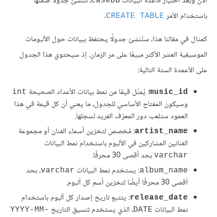
الآن وبعد اختيار قاعدة البيانات
، لننشئ جدولًا ضمنها
caseDB
باستخدام الأمر
.
CREATE TABLE
كمثال في مقالنا هذا، سنُنشئ جدولًا يحتفظ ببيانات حول الألبومات
الموسيقية العشر الأكثر مبيعًا على مر الزمان. إذ سيحتوي هذا الجدول
على الأعمدة الستة التالية:
: يُمثّل قيمًا من نمط بيانات الأعداد الصحيحة
int
music_id
وسيكون المفتاح الأساسي للجدول، ما يعني أن كل قيمة في هذا
العمود ستلعب دور المعرّف الفريد لسجلها.
: مُخصص لتخزين أسماء الفنان أو مجموعة
artist_name
الفنانين المشاركين في الألبوم باستخدام نمط البيانات
بحد أقصى 30 محرفًا.
varchar
: يستخدم نمط البيانات
، بحد
varchar
album_name
أقصى 30 محرفًا أيضًا لتخزين أسم كل ألبوم.
: يتتبع تاريخ إصدار كل ألبوم باستخدام
release_date
نمط البيانات
، الذي يستخدم تنسيق التاريخ
YYYY-MM-
DATE