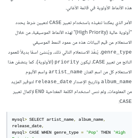
هذه الأنماط الأولوية في قائمة الأغاني.
الأمر الذي يمكننا تنفيذه باستخدام تعبير
لتعيين شرط يحدد
CASE
"أولوية عالية (High Priority)" لهذه الأنماط الموسيقية، من خلال
الاستعلام عن قيم البيانات هذه من عمود النمط الموسيقي
. يُنفّذ الاستعلام التالي ذلك، ويُنشئ اسمًا بديلاً للعمود
genre_type
الناتج من تعبير
، ليكون
(الأولوية). كما يتضمّن هذا
priority
CASE
الاستعلام كل من اسم الفنان
واسم الألبوم
artist_name
وتاريخ الإصدار
لتوفير المزيد
release_date
album_name
من المعلومات، ولم ننس استخدام الكلمة المفتاحية
لإكمال تعبير
END
:
CASE
mysql
>
 SELECT artist_name
,
 album_name
,
release_date
,
mysql
>
 CASE WHEN genre_type 
=
'Pop'
 THEN 
'High 