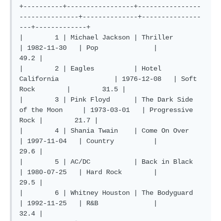
+----------+-----------------+----------------
---------------+--------------+---------------
---+-------------+

|        1 | Michael Jackson | Thriller                      
| 1982-11-30   | Pop              |        
49.2 |

|        2 | Eagles          | Hotel 
California              | 1976-12-08   | Soft 
Rock        |        31.5 |

|        3 | Pink Floyd      | The Dark Side 
of the Moon     | 1973-03-01   | Progressive 
Rock |        21.7 |

|        4 | Shania Twain    | Come On Over                  
| 1997-11-04   | Country          |        
29.6 |

|        5 | AC/DC           | Back in Black                 
| 1980-07-25   | Hard Rock        |        
29.5 |

|        6 | Whitney Houston | The Bodyguard                 
| 1992-11-25   | R&B              |        
32.4 |
