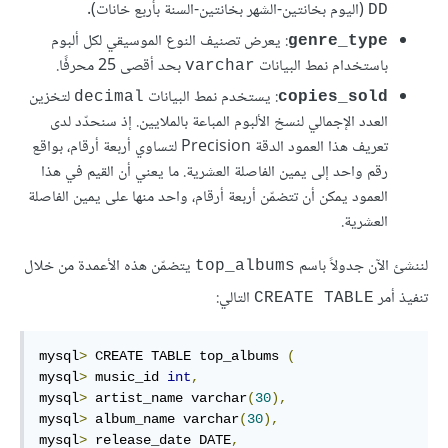
(اليوم بخانتين-الشهر بخانتين-السنة بأربع خانات).
DD
: يعرض تصنيف النوع الموسيقي لكل ألبوم
genre_type
باستخدام نمط البيانات
بحد أقصى 25 محرفًا.
varchar
: يستخدم نمط البيانات
لتخزين
decimal
copies_sold
العدد الإجمالي لنسخ الألبوم المباعة بالملايين. إذ سنحدّد لدى
تعريف هذا العمود الدقة Precision لتساوي أربعة أرقام، بواقع
رقم واحد إلى يمين الفاصلة العشرية. ما يعني أن القيم في هذا
العمود يمكن أن تتضمّن أربعة أرقام، واحد منها على يمين الفاصلة
العشرية.
لننشئ الآن جدولاً باسم
يتضمّن هذه الأعمدة من خلال
top_albums
تنفيذ أمر
التالي:
CREATE TABLE
mysql
>
 CREATE TABLE top_albums 
(
mysql
>
 music_id 
int
,
mysql
>
 artist_name varchar
(
30
),
mysql
>
 album_name varchar
(
30
),
mysql
>
 release_date DATE
,