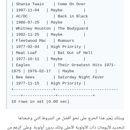
| Shania Twain    | Come On Over                  
| 1997-11-04   | Maybe         |

| AC/DC           | Back in Black                 
| 1980-07-25   | Maybe         |

| Whitney Houston | The Bodyguard                 
| 1992-11-25   | Maybe         |

| Fleetwood Mac   | Rumours                       
| 1977-02-04   | High Priority |

| Meat Loaf       | Bat Out of Hell               
| 1977-10-11   | Maybe         |

| Eagles          | Their Greatest Hits 1971-
1975 | 1976-02-17   | Maybe         |

| Bee Gees        | Saturday Night Fever          
| 1977-11-15   | High Priority |

+-----------------+---------------------------
----+--------------+---------------+

وبذلك يُعبّر هذا الخرج على نحوٍ أفضل عن الشروط التي وضعناها
لتحديد لألبومات ذات الأولوية الأعلى وتلك بدون أولوية. وعلى الرغم من