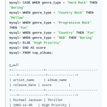
mysql
>
 CASE WHEN genre_type 
=
'Hard Rock'
 THEN 
'Boring'
mysql
>
 WHEN genre_type 
=
'Country Rock'
 THEN 
'Mellow'
mysql
>
 WHEN genre_type 
=
'Progressive Rock'
THEN 
'Fun'
mysql
>
 WHEN genre_type 
=
'Country'
 THEN 
'Fun'
mysql
>
 WHEN genre_type 
=
'R&B'
 THEN 
'Boring'
mysql
>
 ELSE 
'High Priority'
mysql
>
END
 AS score

mysql
>
 FROM top_albums
;
الخرج

+-----------------+---------------------------
----+--------------+---------------+

| artist_name     | album_name                    
| release_date | score         |

+-----------------+---------------------------
----+--------------+---------------+

| Michael Jackson | Thriller                      
| 1982-11-30   | High Priority |
