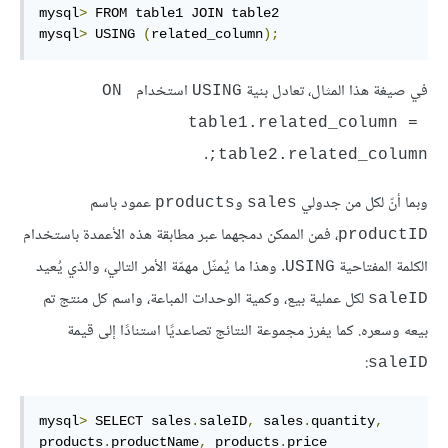
mysql
>
 FROM table1 JOIN table2

mysql
>
 USING 
(
related_column
);
في صيغة هذا المثال، تعادل بنية
استخدام
ON 
USING
table1.related_column = 
.
table2.related_column;
وبما أنّ لكل من جدولي
و
عمود باسم
products
sales
، فمن الممكن دمجهما عبر مطابقة هذه الأعمدة باستخدام
productID
الكلمة المفتاحية
. وهذا ما يُمثّل مهمّة الأمر التالي، والذي يُعيد
USING
لكل عملية بيع، وكمية الوحدات المباعة، واسم كل منتج تم
saleID
بيعه وسعره. كما يفرز مجموعة النتائج تصاعديًا استنادًا إلى قيمة
:
saleID
mysql
>
 SELECT sales
.
saleID
,
 sales
.
quantity
,
products
.
productName
,
 products
.
price
