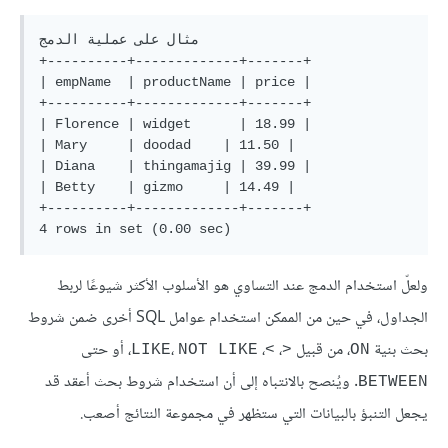
مثال على عملية الدمج

+----------+-------------+-------+

| empName  | productName | price |

+----------+-------------+-------+

| Florence | widget      | 18.99 |

| Mary     | doodad    | 11.50 |

| Diana    | thingamajig | 39.99 |

| Betty    | gizmo     | 14.49 |

+----------+-------------+-------+

ولعلّ استخدام الدمج عند التساوي هو الأسلوب الأكثر شيوعًا لربط
الجداول، في حين من الممكن استخدام عوامل SQL أخرى ضمن شروط
بحث بنية
، من قبيل
،
،
،
، أو حتى
LIKE
NOT LIKE
>
<
ON
. ويُنصح بالانتباه إلى أن استخدام شروط بحث أعقد قد
BETWEEN
يجعل التنبؤ بالبيانات التي ستظهر في مجموعة النتائج أصعب.