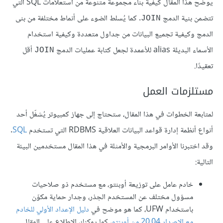
يوضّح هذا المقال كيفية بناء مجموعة متنوعة من استعلامات SQL التي
تتضمن بنية الدمج
. كما يُسلط الضوء على أنماط مختلفة من بنى
JOIN
الدمج وكيفية تجميع البيانات من جداول متعددة وكيفية استخدام
الأسماء البديلة alias للأعمدة لجعل كتابة عمليات الدمج
أقل
JOIN
تعقيدًا.
مستلزمات العمل
لمتابعة الخطوات في هذا المقال، ستحتاج إلى جهاز كمبيوتر يُشغّل أحد
أنواع أنظمة إدارة قواعد البيانات العلاقية RDBMS التي تستخدم
SQL
.
وقد اختبرنا الأوامر البرمجية والأمثلة في هذا المقال مستخدمين البيئة
التالية:
خادم عامل على توزيعة أوبنتو، مع مستخدم ذو صلاحيات
مسؤول مختلف عن المستخدم الجذر، وجدار حماية مكوّن
باستخدام UFW، كما هو موضح في
دليل الإعداد الأولي للخادم
مع الإصدار 20.04 من أوبنتو
، كما يمكنك الاطلاع على المقال