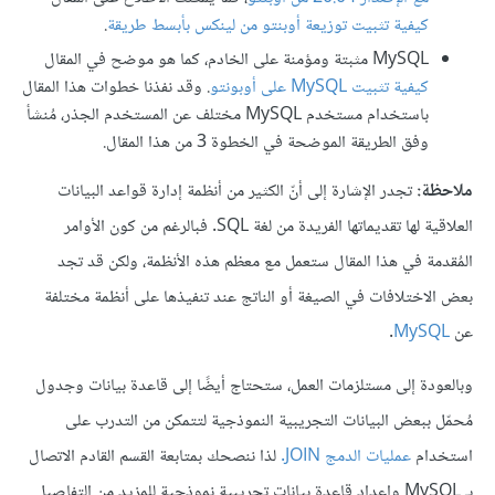
كيفية تثبيت توزيعة أوبنتو من لينكس بأبسط طريقة
.
MySQL مثبتة ومؤمنة على الخادم، كما هو موضح في المقال
كيفية تثبيت MySQL على أوبونتو
. وقد نفذنا خطوات هذا المقال
باستخدام مستخدم MySQL مختلف عن المستخدم الجذر، مُنشأ
وفق الطريقة الموضحة في الخطوة 3 من هذا المقال.
ملاحظة:
تجدر الإشارة إلى أنّ الكثير من أنظمة إدارة قواعد البيانات
العلاقية لها تقديماتها الفريدة من لغة SQL. فبالرغم من كون الأوامر
المُقدمة في هذا المقال ستعمل مع معظم هذه الأنظمة، ولكن قد تجد
بعض الاختلافات في الصيغة أو الناتج عند تنفيذها على أنظمة مختلفة
عن
MySQL
.
وبالعودة إلى مستلزمات العمل، ستحتاج أيضًا إلى قاعدة بيانات وجدول
مُحمّل ببعض البيانات التجريبية النموذجية لتتمكن من التدرب على
استخدام
عمليات الدمج JOIN.
لذا ننصحك بمتابعة القسم القادم الاتصال
بـ MySQL وإعداد قاعدة بيانات تجريبية نموذجية للمزيد من التفاصيل