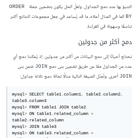
التنبؤ بها عند دمج الجداول. ولعلّ الحل يكون بتضمين جملة
ORDER 
كما في المثال أعلاه، ما قد يُساعد في جعل مجموعات النتائج أكثر
BY
تناسقًا وسهولة في القراءة.
دمج أكثر من جدولين
نحتاج أحيانًا إلى دمج البيانات من أكثر من جدولين. إذ يُمكننا دمج أي
عدد من الجداول معًا عن طريق تضمين بنى دمج
ضمن بنى
JOIN
أخرى. وتُمثّل الصيغة التالية مثالًا لحالة دمج ثلاثة جداول:
JOIN
mysql
>
 SELECT table1
.
column1
,
 table2
.
column2
,
table3
.
column3

mysql
>
 FROM table1 JOIN table2

mysql
>
 ON table1
.
related_column 
=
table2
.
related_column

mysql
>
 JOIN table3

mysql
>
 ON table3
.
related_column 
=