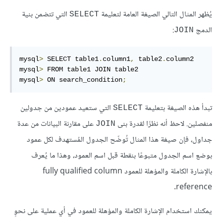
يُظهر المثال التالي الصيغة العامة لتعليمة
التي تتضمن بنية
SELECT
الدمج
:
JOIN
mysql
>
 SELECT table1
.
column1
,
 table2
.
column2

mysql
>
 FROM table1 JOIN table2

mysql
>
 ON search_condition
;
تبدأ هذه الصيغة بتعليمة
التي ستعيد عمودين من جدولين
SELECT
منفصلين. لاحظ أنه نظرًا لقدرة بنى
على مقارنة البيانات من عدة
JOIN
جداول، فإن صيغة هذا المثال تُوضّح الجدول المُستهدف لكل عمود
بوضع اسم الجدول متبوعًا بنقطة قبل اسم العمود، وهذا ما يُعرف
بالإشارة الكاملة والمؤهلة للعمود fully qualified column
reference.
يمكنك استخدام الإشارة الكاملة والمؤهلة للعمود في أي عملية على نحوٍ