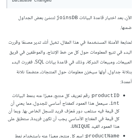
الآن، بعد اختيار قاعدة البيانات
لننشئ بعض الجداول
joinsDB
ضمنها.
لمتابعة الأمثلة المستخدمة في هذا المقال، تخيل أنك تدير مصنعًا وقررت
البدء في تتبع المعلومات حول كل من خط الإنتاج، والموظفين في فريق
المبيعات، ومبيعات الشركة، وذلك في قاعدة بيانات SQL. فقررت البدء
بثلاثة جداول، أولها سيخزن معلومات حول المنتجات، متضمنًا ثلاثة
أعمدة:
: رقم تعريف كل منتج، معبرًا عنه بنمط البيانات
productID
. سيعمل هذا العمود كمفتاح أساسي للجدول، مما يعني أن
int
كل قيمة فيه ستلعب دور مُعرّف فريد للسجل الخاص بها. وبما أن
كل قيمة في المفتاح الأساسي يجب أن تكون فريدة، ستطبّق على
هذا العمود القيد
.
UNIQUE
: اسم كل منتج، معبرًا عنه باستخدام نمط
productName