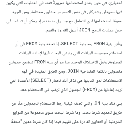
اختياريّ، في حين يغدو استخدامها ضرورةً فقط في العمليات التي يكون
فيها عمودان يشتركان في نفس الاسم من جداول مختلفة. ومن الجيد
عمومًا استخدامها لدى التعامل مع جداول متعددة، إذ يمكن أن تساعد في
جعل عمليات الدمج
أسهل للقراءة والفهم.
JOIN
وتأتي بنية
بعد بنية
. إذ تُحدد بنية
في أي
FROM
SELECT
FROM
استعلام مجموعة البيانات التي ينبغي البحث فيها لإعادة البيانات
المطلوبة. ولعلّ الاختلاف الوحيد هنا هو أن بنية
تتضمن جدولين
FROM
مفصولين بالكلمة المفتاحية
. ومن الطرق المفيدة في فهم
JOIN
الاستعلامات لدى كتابتها هي تذكر أنك تختار (
) الأعمدة التي
SELECT
تريد إعادتها من (
) الجدول الذي ترغب في الاستعلام عنه.
FROM
يلي ذلك بنية
، والتي تصف كيفية ربط الاستعلام للجدولين معًا عن
ON
طريق تحديد شرط بحث. وما شرط البحث سوى مجموعة من التوابع
الشرطية أو التعابير القادرة على تقييم فيما إذا كان شرط معيّن "محققًا