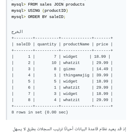
mysql
>
 FROM sales JOIN products

mysql
>
 USING 
(
productID
)
mysql
>
 ORDER BY saleID
;
الخرج

+--------+----------+-------------+-------+

| saleID | quantity | productName | price |

+--------+----------+-------------+-------+

|      1 |        7 | widget     | 18.99 |

|      2 |       10 | whatzit     | 29.99 |

|      3 |        8 | gizmo       | 14.49 |

|      4 |        1 | thingamajig | 39.99 |

|      5 |        5 | widget      | 18.99 |

|      6 |        1 | whatzit     | 29.99 |

|      7 |        3 | widget      | 18.99 |

|      8 |        4 | whatzit     | 29.99 |

+--------+----------+-------------+-------+

إذ قد يعيد نظام قاعدة البيانات أحيانًا ترتيب السجلات بطرق لا يسهل