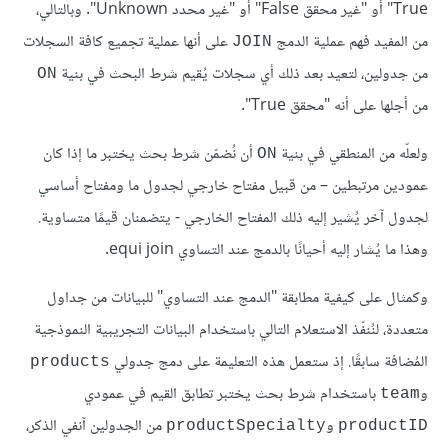
True" أو "غير محقق False" أو "غير محدد Unknown". وبالتالي،
من المفيد فهم عملية الدمج
على أنها عملية تجميع كافة السجلات
JOIN
من جدولين، لتعيد بعد ذلك أي سجلات يُقيم شرط البحث في بنية
ON
من أجلها على أنه "محقق True".
ولعلّه من المنطقي في بنية
أن نُضمّن شرط بحث يختبر ما إذا كان
ON
عمودين مرتبطين – من قبيل مفتاح خارجي لجدول ما ومفتاح أساسي
لجدول آخر يُشير إليه ذلك المفتاح الخارجي - يتضمنان قيمًا متساوية.
وهذا ما يُشار إليه أحيانًا بالدمج عند التساوي equi join.
وكمثال على كيفية مطابقة "الدمج عند التساوي" للبيانات من جداول
متعددة، لنُنفّذ الاستعلام التالي باستخدام البيانات التجريبية النموذجية
المُضافة سابقًا. إذ ستعمل هذه التعليمة على دمج جدولي
products
و
باستخدام شرط بحث يختبر تطابق القيم في عمودي
team
و
من الجدولين آنفي الذكر،
productSpecialty
productID