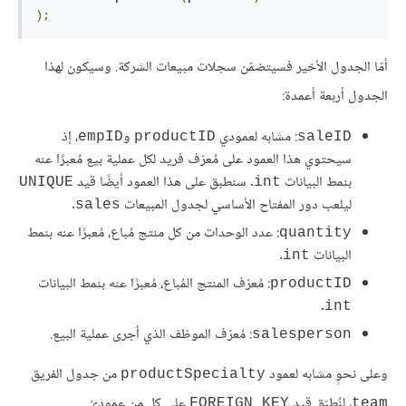
);
أمّا الجدول الأخير فسيتضمّن سجلات مبيعات الشركة. وسيكون لهذا
الجدول أربعة أعمدة:
: مشابه لعمودي
و
، إذ
empID
productID
saleID
سيحتوي هذا العمود على مُعرّف فريد لكل عملية بيع مُعبرًا عنه
بنمط البيانات
. سنطبق على هذا العمود أيضًا قيد
UNIQUE
int
ليلعب دور المفتاح الأساسي لجدول المبيعات
.
sales
: عدد الوحدات من كل منتج مُباع، مُعبرًا عنه بنمط
quantity
البيانات
.
int
: مُعرّف المنتج المُباع، مُعبرًا عنه بنمط البيانات
productID
.
int
: مُعرّف الموظف الذي أجرى عملية البيع.
salesperson
وعلى نحوٍ مشابه لعمود
من جدول الفريق
productSpecialty
، لنُطبّق قيد
على كل من عموديّ
FOREIGN KEY
team