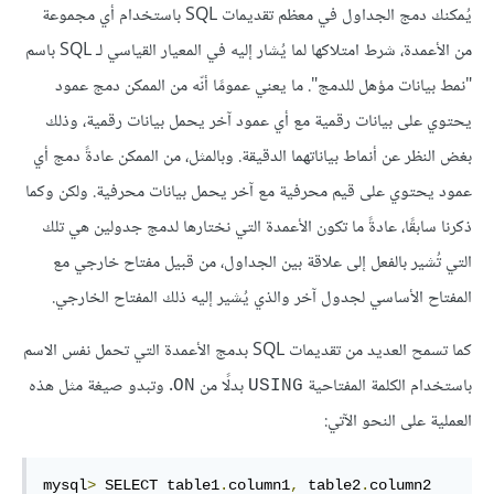
يُمكنك دمج الجداول في معظم تقديمات SQL باستخدام أي مجموعة
من الأعمدة، شرط امتلاكها لما يُشار إليه في المعيار القياسي لـ SQL باسم
"نمط بيانات مؤهل للدمج". ما يعني عمومًا أنّه من الممكن دمج عمود
يحتوي على بيانات رقمية مع أي عمود آخر يحمل بيانات رقمية، وذلك
بغض النظر عن أنماط بياناتهما الدقيقة. وبالمثل، من الممكن عادةً دمج أي
عمود يحتوي على قيم محرفية مع آخر يحمل بيانات محرفية. ولكن وكما
ذكرنا سابقًا، عادةً ما تكون الأعمدة التي نختارها لدمج جدولين هي تلك
التي تُشير بالفعل إلى علاقة بين الجداول، من قبيل مفتاح خارجي مع
المفتاح الأساسي لجدول آخر والذي يُشير إليه ذلك المفتاح الخارجي.
كما تسمح العديد من تقديمات SQL بدمج الأعمدة التي تحمل نفس الاسم
باستخدام الكلمة المفتاحية
بدلًا من
. وتبدو صيغة مثل هذه
ON
USING
العملية على النحو الآتي:
mysql
>
 SELECT table1
.
column1
,
 table2
.
column2
