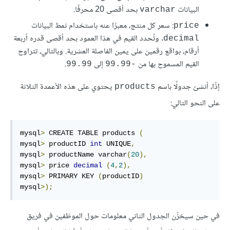
البيانات
بحد أقصى 20 محرفًا.
varchar
: سعر كل منتج، معبرًا عنه باستخدام نمط البيانات
price
. وتُحدد القيم في هذا العمود بحد أقصى قدره أربعة
decimal
أرقام، بواقع رقمين على يمين الفاصلة العشرية. وبالتالي، تتراوح
القيم المسموح بها من
إلى
.
99.99
-99.99
إذًا، أنشئ جدولًا باسم
يحتوي على هذه الأعمدة الثلاثة
products
على النحو التالي:
mysql
>
 CREATE TABLE products 
(
mysql
>
 productID 
int
 UNIQUE
,
mysql
>
 productName varchar
(
20
),
mysql
>
 price 
decimal
(
4
,
2
),
mysql
>
 PRIMARY KEY 
(
productID
)
mysql
>);
في حين سيخزّن الجدول الثاني معلومات حول الموظفين في فريق