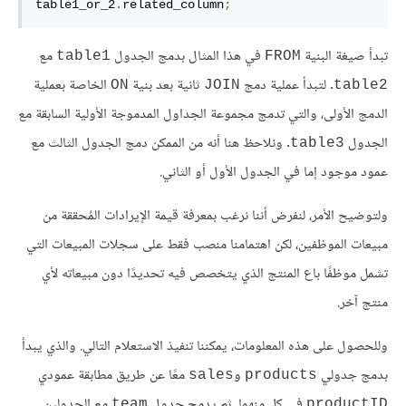
table1_or_2
.
related_column
;
تبدأ صيغة البنية
في هذا المثال بدمج الجدول
مع
table1
FROM
. لتبدأ عملية دمج
ثانية بعد بنية
الخاصة بعملية
ON
JOIN
table2
الدمج الأولى، والتي تدمج مجموعة الجداول المدموجة الأولية السابقة مع
الجدول
. ونلاحظ هنا أنه من الممكن دمج الجدول الثالث مع
table3
عمود موجود إما في الجدول الأول أو الثاني.
ولتوضيح الأمر، لنفرض أننا نرغب بمعرفة قيمة الإيرادات المُحققة من
مبيعات الموظفين، لكن اهتمامنا منصب فقط على سجلات المبيعات التي
تشمل موظفًا باع المنتج الذي يتخصص فيه تحديدًا دون مبيعاته لأي
منتج آخر.
وللحصول على هذه المعلومات، يمكننا تنفيذ الاستعلام التالي. والذي يبدأ
بدمج جدولي
و
معًا عن طريق مطابقة عمودي
sales
products
في كل منهما. ثم يدمج جدول
مع الجدولين
team
productID