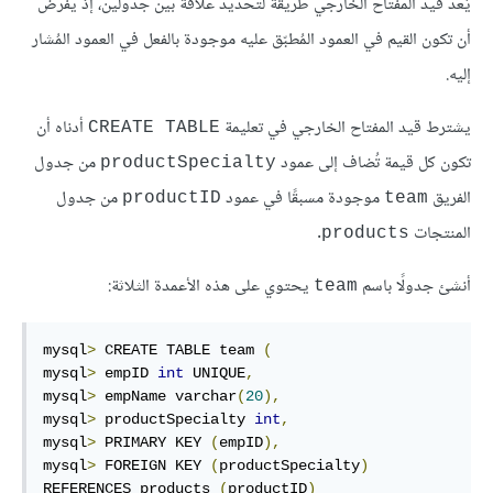
يُعد قيد المفتاح الخارجي طريقة لتحديد علاقة بين جدولين، إذ يفرض
أن تكون القيم في العمود المُطبّق عليه موجودة بالفعل في العمود المُشار
إليه.
يشترط قيد المفتاح الخارجي في تعليمة
أدناه أن
CREATE TABLE
تكون كل قيمة تُضاف إلى عمود
من جدول
productSpecialty
الفريق
موجودة مسبقًا في عمود
من جدول
productID
team
المنتجات
.
products
أنشئ جدولًا باسم
يحتوي على هذه الأعمدة الثلاثة:
team
mysql
>
 CREATE TABLE team 
(
mysql
>
 empID 
int
 UNIQUE
,
mysql
>
 empName varchar
(
20
),
mysql
>
 productSpecialty 
int
,
mysql
>
 PRIMARY KEY 
(
empID
),
mysql
>
 FOREIGN KEY 
(
productSpecialty
)
REFERENCES products 
(
productID
)