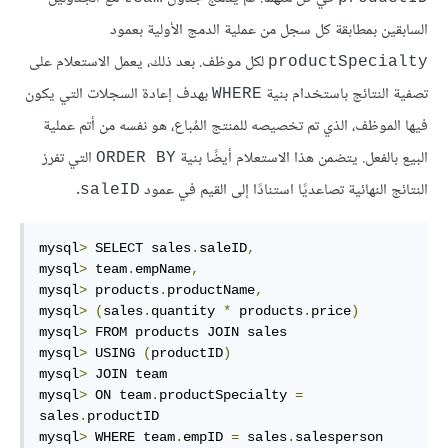
السابقين بمطابقة كل سجل من عملية الدمج الأولية بعمود
لكل موظف. بعد ذلك، يعمل الاستعلام على
productSpecialty
تصفية النتائج باستخدام بنية
بهدف إعادة السجلات التي يكون
WHERE
فيها الموظف، الذي تم تخصيصه للمنتج المُباع، هو نفسه من أتم عملية
البيع بالفعل. يتضمن هذا الاستعلام أيضًا بنية
التي تفرز
ORDER BY
النتائج النهائية تصاعديًا استنادًا إلى القيم في عمود
.
saleID
mysql
>
 SELECT sales
.
saleID
,
mysql
>
 team
.
empName
,
mysql
>
 products
.
productName
,
mysql
>
(
sales
.
quantity 
*
 products
.
price
)
mysql
>
 FROM products JOIN sales

mysql
>
 USING 
(
productID
)
mysql
>
 JOIN team

mysql
>
 ON team
.
productSpecialty 
=
sales
.
productID

mysql
>
 WHERE team
.
empID 
=
 sales
.
salesperson
