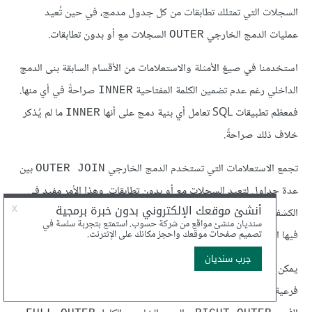
السجلات التي تمتلك تطابقات من كل جدول مدمج، في حين تُعيد
عمليات الدمج الخارجي
السجلات مع أو بدون تطابقات.
OUTER
استخدمنا في صيغ الأمثلة والاستعلامات من الأقسام السابقة بنى الدمج
الداخلي رغم عدم تضمين الكلمة المفتاحية
صراحةً في أي منها.
INNER
فمعظم تطبيقات SQL تعامل أي بنية دمج على أنها
ما لم يُذكر
INNER
خلاف ذلك صراحةً.
تجمع الاستعلامات التي تستخدم الدمج الخارجي
بين
OUTER JOIN
عدة جداول لتعيد السجلات مع أو بدون تطابقات. وهذا الأمر مفيد في
الكشف عن السجلات التي تنقصها بعض القيم، أو في الحالات التي تكون
فيها التطابقات الجزئية مقبولة.
يمكن تقسيم عمليات الدمج الخارجي
إلى ثلاثة أنواع
OUTER JOIN
فرعية، وهي: الدمج الخارجي الأيسر
، والدمج الخارجي
LEFT OUTER