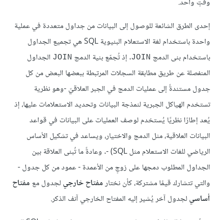
وقتٍ واحد.
إحدى الطرق الشائعة للوصول إلى البيانات من جداول متعددة في عملية
واحدة باستخدام لغة الاستعلام البنيوية SQL هي تجميع الجداول
باستخدام بنى الدمج
. إذ تُجمّع بنية الدمج
الجداول
JOIN
JOIN
المنفصلة عن طريق مطابقة السجلات المرتبطة ببعضها البعض من كل
جدول مستندةً إلى عمليات الدمج في الجبر العلاقيّ -وهو نظرية
تستخدم الهياكل الجبرية لنمذجة البيانات وتحديد الاستعلامات عليها، إذ
يُعد إطارًا نظريًا يُستخدم لوصف العمليات على البيانات في قواعد
البيانات العلاقية، مثل الدمج والاختيار، ويساعد في تشكيل الأساس
الرياضي للغات الاستعلام مثل SQL) -. وعادةً ما تُبنى العلاقة بين
الجداول المطلوب دمجها على زوجٍ من الأعمدة - عمود من كل جدول -
والتي تتشارك قيمًا مشتركة، كأن نختار
مفتاح خارجي
لجدول مع
مفتاح
أساسي
لجدول آخر يُشير إليه المفتاح الخارجي آنف الذكر.