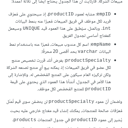
مبيعات الشركة. فارتأيت أن هذا الجدول يحتاج أيضًا إلى ثلاثة أعمدة:
: مشابه لعمود
، إذ سيحتوي على مُعرّف
productID
empID
فريد لكل موظف في فريق المبيعات مُعبرًا عنه بنمط البيانات
. وبالمثل، سيُطبق على هذا العمود قيد
وسيعمل
UNIQUE
int
كمفتاح أساسي لجدول الفريق.
: اسم كل مندوب مبيعات، مُعبرًا عنه باستخدام نمط
empName
البيانات
بحد أقصى 20 محرفًا.
varchar
: بفرض أنك قررت تخصيص منتج
productSpecialty
لكل عضو في فريق المبيعات؛ إذ يمكنه بيع أي منتج تصنعه الشركة
ولكن تركيزه العام سيكون على المنتج المُخصّص له. وللإشارة إلى
هذا الأمر في الجدول، أنشأنا هذا العمود الذي يحتوي على قيمة
للمنتج المُخصّص لكل موظف.
productID
ولضمان أنّ عمود
لن يتضمّن سوى قيم تُمثّل
productSpecialty
مُعرّفات صالحة للمنتجات، يمكنك إنشاء قيد مفتاح خارجي عليه بحيث
يُشير إلى عمود
في جدول المنتجات
.
products
productID