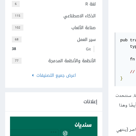
لغة R
6
الذكاء الاصطناعي
115
صناعة الألعاب
102
سير العمل
68
pub tr
    ty
38
Git
الأنظمة والأنظمة المدمجة
    fn
77
//
اعرض جميع التصنيفات
}
associated  مع هذه السمة. سنتحدث
إعلانات
يضًا وهذا
اصر (ينتهي