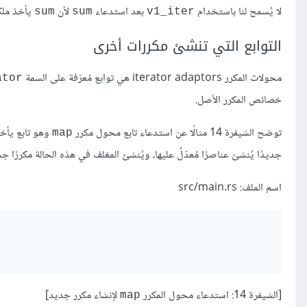
لا يُسمح لنا باستخدام
بعد استدعاء
لأن
يأخذ ملك
sum
sum
v1_iter
التوابع التي تنشئ مكررات أخرى
محولات المكرر iterator adaptors هي توابع مُعرّفة على السمة
ator
خصائص المكرر الأصل.
توضح الشيفرة 14 مثالًا عن استدعاء تابع محول مكرر
وهو تابع يأخذ مغلّفًا closure ويستدعيه على كل من العنا
map
جديدًا يُنشئ عناصرًا مُعدّلٌ عليها، ويُنشئ المغلف في هذه الحالة مكررًا جديدًا يزيد قيمة
اسم الملف: src/main.rs
[الشيفرة 14: استدعاء محول المكرر
لإنشاء مكرر جديد]
map