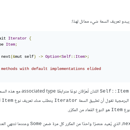
 ويبدو تعريف السمة شيء مماثل لهذا:
ait 
Iterator
{
pe 
Item
;
 next
(&
mut self
)
->
Option
<
Self
::
Item
>;
 methods with default implementations elided
اللتان تُعرِّفان نوعًا مترابطًا type
Self::Item
ة البرمجية تقول أن تطبيق السمة
يتطلب منك تعريف نوع
أ
Item
Iterator
نوع
هو النوع المُعاد من المكرّر.
Item
، الذي يُعيد عنصرًا واحدًا من المكرر كل مرة ضمن
وعندما تنتهي العن
Some
ne