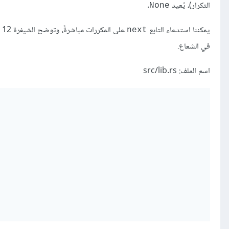
التكرار)، يُعيد
.
None
يمكننا استدعاء التابع
على المكررات مباشرةً، وتوضح الشيفرة 12 القيم المُعادة من الاستدعاءات المتعاقبة على المكرّر باستخدام
next
في الشعاع.
اسم الملف: src/lib.rs