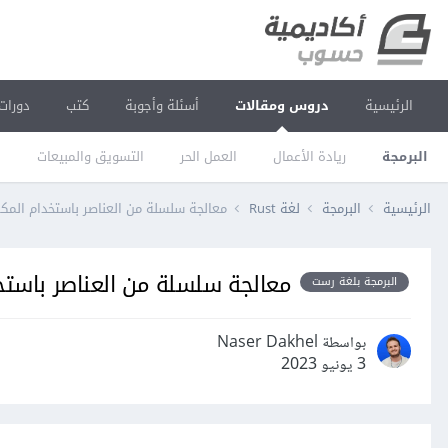
الرئيسية
دروس ومقالات
أسئلة وأجوبة
كتب
دورات
البرمجة
ريادة الأعمال
العمل الحر
التسويق والمبيعات
ا
الرئيسية
البرمجة
لغة Rust
معالجة سلسلة من العناصر باستخدام المكررات iterators في ل
معالجة سلسلة من العناصر باستخدام المكررات rs
البرمجة بلغة رست
بواسطة Naser Dakhel
3 يونيو 2023