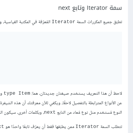
سمة Iterator وتابع next
تطبّق جميع المكررات السمة
المُعرّفة في المكتبة القياسية،
Iterator
لاحظ أن هذا التعريف يستخدم صيغتان جديدتان، هما:
و
type Item
عن الأنواع المترابطة بالتفصيل لاحقًا، ويكفي للآن معرفتك أن هذه الشيفر
النوع مُستخدم مثل نوع مُعاد من التابع
، وبكلمات أخرى، سيكون ال
next
تتطلب السمة
ممن يطبّقها فقط أن يعرّف تابعًا واحدًا هو
xt
Iterator