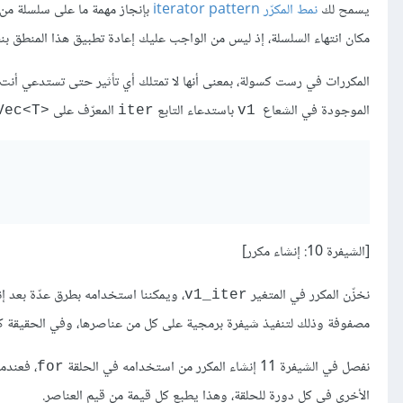
يسمح لك
نمط المكرّر iterator pattern
بإنجاز مهمة ما على سلسلة من 
مكان انتهاء السلسلة، إذ ليس من الواجب عليك إعادة تطبيق هذا المنطق ب
الموجودة في الشعاع ‏
باستدعاء التابع
المعرّف على
Vec<T>‎
iter
v1
[الشيفرة 10: إنشاء مكرر]
نخزّن المكرر في المتغير
، ويمكننا استخدامه بطرق عدّة بعد إ
v1_iter
مصفوفة وذلك لتنفيذ شيفرة برمجية على كل من عناصرها، وفي الحقيقة كان ال
نفصل في الشيفرة 11 إنشاء المكرر من استخدامه في الحلقة
، فعندم
for
الأخرى في كل دورة للحلقة، وهذا يطبع كل قيمة من قيم العناصر.