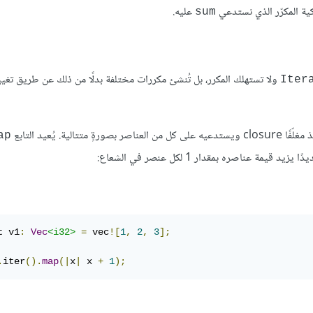
ية المكرّر الذي نستدعي
عليه.
sum
ولا تستهلك المكرر، بل تُنشئ مكررات مختلفة بدلًا من ذلك عن طريق تغي
Iter
صر بصورةٍ متتالية. يُعيد التابع
ap
 عناصره بمقدار 1 لكل عنصر في الشعاع:
t v1
:
Vec
<i32>
=
 vec
![
1
,
2
,
3
];
.
iter
().
map
(|
x
|
 x 
+
1
);