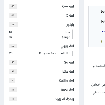
لغة C++‎
68
    le
لغة C
45
    le
بايثون
297
66
fo
Flask
43
      
Django
}
لغة روبي
50
23
إطار العمل Ruby on Rails
لغة Go
58
 الأمر نفسه في لغات البرمجة التي لا تستخدم المكررات في مكتبتها القياسية وذلك عن طريق البدء بالمتغير من الدليل‏ 0 واستخدام
لغة جافا
95
لغة Kotlin
5
ي التعامل
لغة Rust
58
عنا نلقي
برمجة أندرويد
11