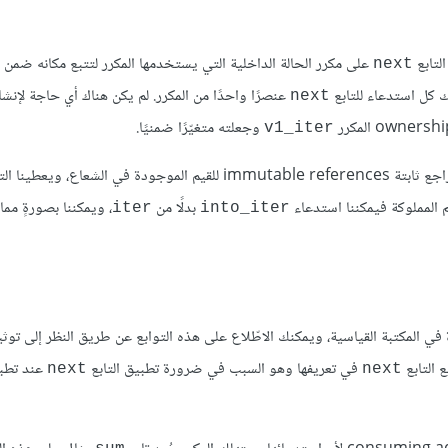
على مكرر الحالة الداخلية التي يستخدمها المكرر لتتبع مكانه ضمن ا
next
ك كل استدعاء للتابع
عنصرًا واحدًا من المكرر. لم يكن هناك أي حاجة لإنشا
next
وجعلته متغيّرًا ضمنيًا.
v1_iter
immu للقيم الموجودة في الشعاع، ويعطينا التابع
م المملوكة فيمكننا استدعاء
بدلًا من
، ويمكننا بصورةٍ مما
iter
into_iter
في المكتبة القياسية، ويمكنك الاطّلاع على هذه التوابع عن طريق النظر إلى توث
 التابع
في تعريفها وهو السبب في ضرورة تطبيق التابع
عند تطبي
next
next