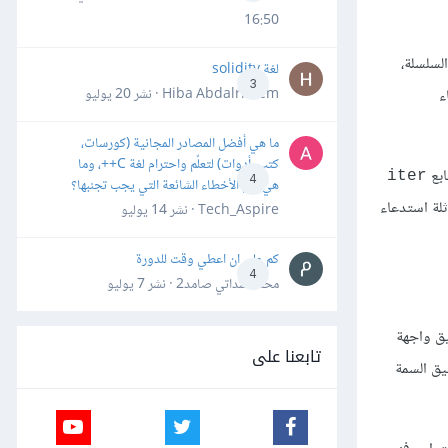
16:50
لسلسلة،
لغة solidity
3
Hiba Abdalrheem · نشر
20 يوليو
ء
ما هي أفضل المصادر المجانية (كورسات،
كتب، أدوات) لتعلّم واحترام لغة C++، وما
iter
4
هي أهم الأخطاء الشائعة التي يجب تجنبها؟
ثلة استدعاء
Tech_Aspire · نشر
14 يوليو
كم علي ان اعطي وقت للدورة
4
محمد سداتي صامد2 · نشر
7 يوليو
يق واجهة
تابعنا على
ق السمة