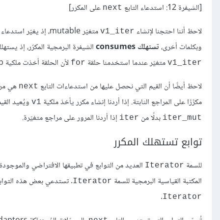
[الشيفرة 12: استدعاء التابع
على المكرر]
next
لاحظ أننا احتجنا لإنشاء
متغيّر mutable، إذ يغيّر استدعاء التابع
v1_iter
وبكلمات أخرى،
تستهلك consumes
الشيفرة البرمجية المكرّر، إذ يستهل
متغيّر عندما استخدمنا حلقة
لأن الحلقة أخذت ملكية ownership المكرر
for
v1_iter
لاحظ أيضًا أن القيم التي نحصل عليها من استدعاءات التابع
هي مراجع ثابتة table references
next
مكرًرًا على المراجع الثابتة. إذا أردنا إنشاء مكرر يأخذ ملكية
ويُعيد القي
v1
بدلًا من
إذا أردنا المرور على مراجع متغيّرة.
iter
iter_mut
توابع تستهلك المكرر
للسمة
العديد من التوابع في تطبيقها الافتراضي والموجودة 
Iterator
المكتبة القياسية البرمجية للسمة
. تستدعي بعض هذه التوابع
Iterator
.
Iterator