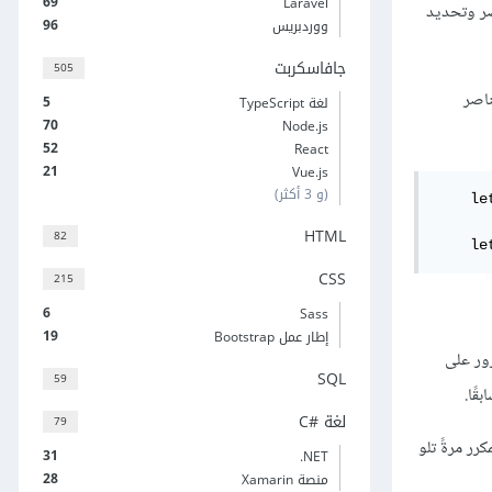
69
Laravel
صر وتحديد
96
ووردبريس
جافاسكربت
505
ُنشئ الشيفرة 10 مكرّرًا على العناصر
5
لغة TypeScript
70
Node.js
52
React
21
Vue.js
(و 3 أكثر)
    le
HTML
82
    le
CSS
215
6
Sass
19
إطار عمل Bootstrap
ور على
SQL
59
قًا.
لغة C#‎
79
رر مرةً تلو
31
‎.NET
28
منصة Xamarin