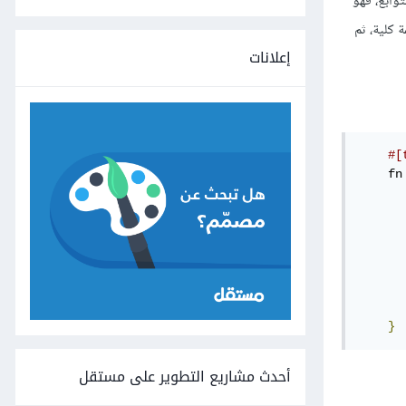
وابع، فهو
 كلية، ثم
إعلانات
#[
    fn
      
      
      
      
}
أحدث مشاريع التطوير على مستقل