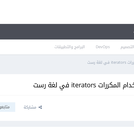
لتصميم
DevOps
البرامج والتطبيقات
غة رست
iterato في لغة رست
متابعو
مشاركة