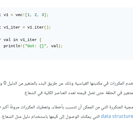
t v1 
=
 vec
![
1
,
2
,
3
];
t v1_iter 
=
 v1
.
iter
();
r
 val in v1_iter 
{
  println
!(
"Got: {}"
,
 val
);
يمكنك كتابة شيفرة برمجية تفعل
متغير في الحلقة حتى تصل قيمته لعدد العناصر الكلية في الشعاع.
رمجية المتكررة التي من الممكن أن تتسبب بأخطاء، وتعطيك المكررات مرونةً أكبر ف
التي يمكنك الوصول إلى قيمها باستخدام دليل مثل الشعاع. د