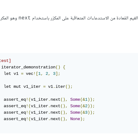
وهو المكرر
next
test]
 iterator_demonstration
()
{
  let v1 
=
 vec
![
1
,
2
,
3
];
  let mut v1_iter 
=
 v1
.
iter
();
  assert_eq
!(
v1_iter
.
next
(),
Some
(&
1
));
  assert_eq
!(
v1_iter
.
next
(),
Some
(&
2
));
  assert_eq
!(
v1_iter
.
next
(),
Some
(&
3
));
  assert_eq
!(
v1_iter
.
next
(),
None
);