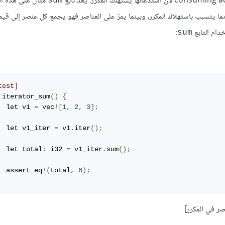
مثال على هذه الت
sum
ا يتسبب باستهلاك المكرر، وبينما يمرّ على العناصر فهو يجمع كل عنصر إلى قيمة
:
sum
test]
 iterator_sum
()
{
  let v1 
=
 vec
![
1
,
2
,
3
];
  let v1_iter 
=
 v1
.
iter
();
  let total
:
 i32 
=
 v1_iter
.
sum
();
  assert_eq
!(
total
,
6
);
صر في المكرر]