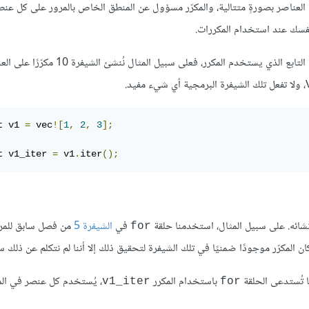
العناصر بصورةٍ متتالية، والمكرّر مسؤول عن المنطق الخاص بالمرور على كل عن
نفسك عند استخدام المكررات.
المكررات في رست كسولة، بمعنى أنها لا تمتلك أي تأثير حتى تستدعي أنت التابع الذي يستخدم المكرر، فعلى سبيل المثال ن
، ولا تفعل تلك الشيفرة البرمجية أي شيء مفيد.
t v1 
=
 vec
![
1
,
2
,
3
];
t v1_iter 
=
 v1
.
iter
();
نشائه. على سبيل المثال، استخدمنا حلقة
في
الشيفرة 5
من فصل سابق للمر
for
مكرّر موجودًا ضمنيًا في تلك الشيفرة لتحقيق ذلك إلا أننا لم نتكلم عن ذلك ساب
ا تُستدعى الحلقة
باستخدام المكرر
، يُستخدم كل عنصر في المك
v1_iter
for