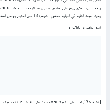
تُسمّى التوابع التي تستدعي التابع
بالمحوّلات المُستهلكة consuming adaptors لأن استدعائها يستهلك المكرر. يُعد تابع
next
يأخذ ملكية المكرر ويمرّ على عناصره بصورةٍ متتالية مع استدعاء
مم
next
يعيد القيمة الكلية في النهاية. تحتوي الشيفرة 13 على اختبار يوضح استخدام التابع
اسم الملف: src/lib.rs
[الشيفرة 13: استدعاء التابع
للحصول على القيمة الكلية لجميع العنا
sum