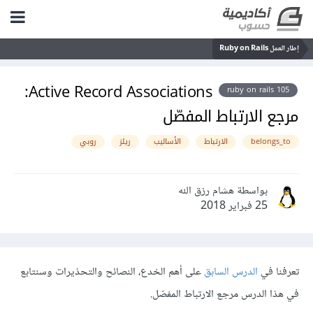
إطار العمل Ruby on Rails
Active Record Associations:
ruby on rails 105
مرجع الارتباط المفصّل
belongs_to
الارتباط
الأساليب
ريلز
روبي
بواسطة هشام رزق الله
25 فبراير 2018
تعرفنا في
الدرس السابق
على أهم الخدع، النصائح والتحذيرات وسنتابع
في هذا الدرس مرجع الارتباط المفصّل.