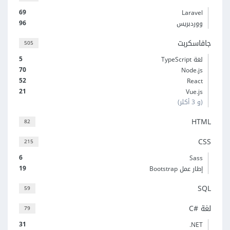
69
Laravel
96
ووردبريس
جافاسكربت
505
5
لغة TypeScript
70
Node.js
52
React
21
Vue.js
(و 3 أكثر)
HTML
82
CSS
215
6
Sass
19
إطار عمل Bootstrap
SQL
59
لغة C#‎
79
31
‎.NET