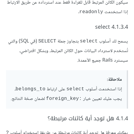
سيكون الكائن المرتبط قابل للقراءة فقط عند استرداده عن طريق الارتباط
إذا استخدمت
.
readonly
4.1.3.4 select
يسمح لك أسلوب
بتجاوز جملة
(في SQL) والتي
SELECT
select
تُستخدم لاسترداد البيانات حول الكائن المرتبط، وبشكل افتراضي،
سيسترد Rails جميع الأعمدة.
ملاحظة:
إذا استخدمت أسلوب
على ارتباط
،
belongs_to
select
يجب عليك تعيين خيار
لضمان صحّة النتائج.
:foreign_key
4.1.4 هل توجد أية كائنات مرتبطة؟
يمكنك معرفة هل توجد أية كائنات مرتبطة عن طريقة استخدام أسلوب
?