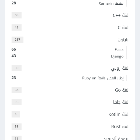
28
منصة Xamarin
لغة C++‎
68
لغة C
45
بايثون
297
66
Flask
43
Django
لغة روبي
50
23
إطار العمل Ruby on Rails
لغة Go
58
لغة جافا
95
لغة Kotlin
5
لغة Rust
58
برمجة أندرويد
11