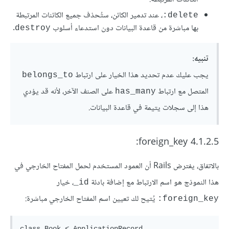
، عند تدمير الكائن، ستُحذف جميع الكائنات المرتبطة
delete:
بها مباشرة من قاعدة البيانات دون استدعاء أسلوب
.
destroy
تنبيه:
يجب عليك عدم تحديد هذا الخيار على ارتباط
belongs_to
المتصل مع ارتباط
على الصنف الآخر، لأنه قد يؤدي
has_many
هذا إلى سجلات يتيمة في قاعدة البيانات.
4.1.2.5 foreign_key:
بالاتفاق، يفترض Rails أن العمود المستخدم لحمل المفتاح الخارجي في
هذا النموذج هو اسم الارتباط مع إضافة بادئة
، خيار
id_
يُتيح لك تعيين اسم المفتاح الخارجي مباشرة:
foreign_key:
class Book < ApplicationRecord
