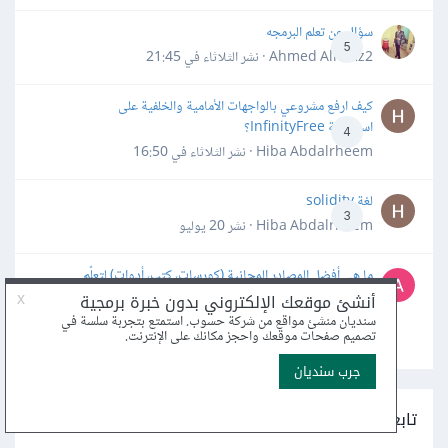
سؤال عن تعلم البرمجه
5
Ahmed Alhafiz2 · نشر
الثلاثاء في 21:45
كيف ارفع مشروعي بالواجهات الأمامية والخلفية على
استضافة InfinityFree؟
4
Hiba Abdalrheem · نشر
الثلاثاء في 16:50
لغة solidity
3
Hiba Abdalrheem · نشر
20 يوليو
ما هي أفضل المصادر المجانية (كورسات، كتب، أدوات) لتعلّم
واحترام لغة C++، وما هي أهم الأخطاء الشائعة التي يجب
4
تجنبها؟
Tech_Aspire · نشر
14 يوليو
تابعنا على