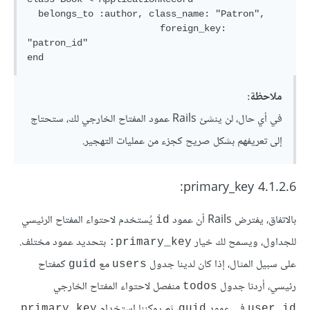
  belongs_to :author, class_name: "Patron",

                        foreign_key: 
"patron_id"

ملاحظة:
في أي حال، لن ينشئ Rails عمود المفتاح الخارجي لك، ستحتاج
إلى تعريفهم بشكل صريح كجزء من عمليات التهجير.
4.1.2.6 primary_key:
بالاتفاق، يفترض Rails أن عمود
يُستخدم لاحتواء المفتاح الرئيسي
id
للجداول، ويسمح لك خيار
بتحديد عمود مختلف.
primary_key:
على سبيل المثال، إذا كان لدينا جدول
مع
كمفتاح
guid
users
رئيسي، أردنا جدول
منفصل لاحتواء المفتاح الخارجي
todos
في عمود
، ثم يمكننا استخدام
primary_key
guid
user_id