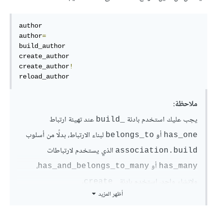
author

author
=
build_author

create_author

create_author
!
reload_author
ملاحظة:
يجب عليك استخدم بادئة
عند تهيئة ارتباط
_build
أو
لبناء الارتباط، بدلًا من أسلوب
belongs_to
has_one
الذي يستخدم لارتباطات
association.build
أو
،
has_and_belongs_to_many
has_many
ولإنشاء واحد، استخدم بادئة
.
_create
أظهر المزيد