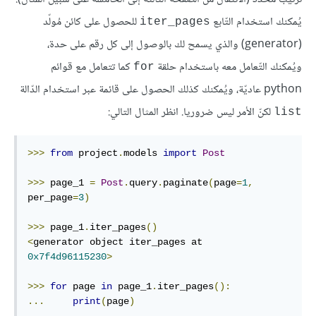
يُمكنك استخدام التّابع
للحصول على كائن مُولّد
iter_pages
(generator) والذي يسمح لك بالوصول إلى كل رقم على حدة،
ويُمكنك التّعامل معه باستخدام حلقة
كما تتعامل مع قوائم
for
python عاديّة، ويُمكنك كذلك الحصول على قائمة عبر استخدام الدّالة
لكنّ الأمر ليس ضروريا. انظر المثال التالي:
list
>>>
from
 project
.
models 
import
Post
>>>
 page_1 
=
Post
.
query
.
paginate
(
page
=
1
,
per_page
=
3
)
>>>
 page_1
.
iter_pages
()
<
generator object iter_pages at 
0x7f4d96115230
>
>>>
for
 page 
in
 page_1
.
iter_pages
():
...
print
(
page
)