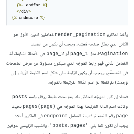
{%-
 endfor 
%}
</
div
>
{%
 endmacro 
%}
يأخذ الماكرو
مُعاملين اثنين، الأول هو
render_pagination
الكائن الذي يُمثّل صفحة مُعيّنة، ويجب أن يكون من الصّنف
، مثل
أو
في الأمثلة السّابقة، أمّا
page_2
page_1
Pagination
المُعامل الثّاني فهو رابط المُوجّه الذي سيكون مسؤولا عن عرض الصّفحات
في المُتصفّح، ويجب أن يكون الرّابط على شكل اسم الطّبعة الزّرقاء (إن
وُجدت) ثمّ نقطة ثمّ اسم الدّالة المُرتبطة بالمُوجّه.
فمثلا إن كان الموجّه الخاصّ بك يقع تحت طبعة زرقاء باسم
posts
وكانت اسم الدّالة المُرتبطة بهذا الموجّه هي
بحيث
(pages(page
رقم الصّفحة، فقيمة المُعامل
في الماكرو أعلاه
endpoint
page
يجب أن تكون كما يلي:
، والسّبب الرّئيسي لتوفير
'posts.pages'