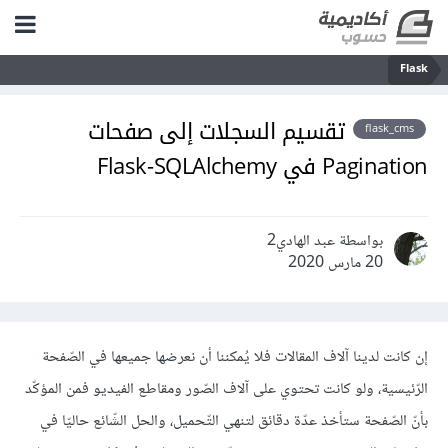
Flask
تقسيم السجلات إلى صفحات
flask_cms
Pagination في Flask-SQLAlchemy
بواسطة عبد الهادي2
20 مارس 2020
إن كانت لدينا آلاف المقالات فلا يُمكننا أن نعرضها جميعها في الصّفحة
الرّئيسية، ولو كانت تحتوي على آلاف الصّور ومقاطع الفيديو فمن المؤكّد
بأنّ الصّفحة ستأخذ عدّة دقائق لتنهي التّحميل، والحل الشّائع حاليّا في