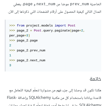
الخاصيّة
عوضا عن
و
. يغطي
page
next_num
prev_num
المثال التّالي كيفيّة الحصول على أرقام الصّفحات التّي ذكرناها إلى الآن.
>>>
from
 project
.
models 
import
Post
>>>
 page_2 
=
Post
.
query
.
paginate
(
page
=
2
,
per_page
=
3
)
>>>
 page_2
.
2
>>>
 page_2
.
1
>>>
 page_2
.
3
خاتمة
هكذا نكون قد وصلنا إلى جزء مُهم من مشوارنا لتعلّم كيفيّة التّعامل مع
قاعدة بياناتنا باستخدام كل من مكتبة SQLAlchemy وإضافة Flask-
SQLAlchemy، وتبقى لنا بضعة أمور مُهمّة لتعلّم كيفيّة إجراء عمليّات