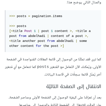
والمثال التّالي يوضح هذا:
>>>
 posts 
=
 pagination
.
items

>>>
[<
title 
Post
1
|
 post 
1
 content 
>,
<
title a 
post 
from
 abdelhadi 
|
 content of a post 
>,
<
title another post 
from
 abdelhadi 
|
 some 
other content 
for
 the post 
>]
كما ترى فقد تمكّنّا من الوصول إلى قائمة المقالات المُتواجدة في الصّفحة
الأولى، ويُمكنك الآن التّعامل مع المُتغيّر
كما تتعامل مع أي مُتغيّر
posts
آخر يُمثّل قائمة سجلّات في قاعدة البيانات.
الانتقال إلى الصفحة التاليّة
بعد أن تعرّفنا على كيفيّة الوصول إلى الصّفحة الأولى وعناصر الصّفحة،
حان الوقت للانتقال إلى الصّفحة التّاليّة والوصول إلى عناصرها.