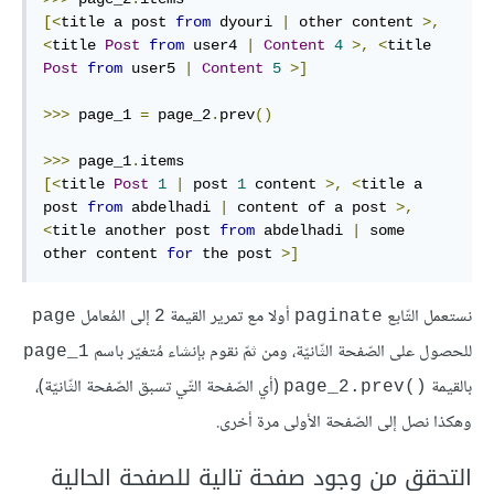
[<
title a post 
from
 dyouri 
|
 other content 
>,
<
title 
Post
from
 user4 
|
Content
4
>,
<
title 
Post
from
 user5 
|
Content
5
>]
>>>
 page_1 
=
 page_2
.
prev
()
>>>
 page_1
.
[<
title 
Post
1
|
 post 
1
 content 
>,
<
title a 
post 
from
 abdelhadi 
|
 content of a post 
>,
<
title another post 
from
 abdelhadi 
|
 some 
other content 
for
 the post 
>]
نستعمل التّابع
أولا مع تمرير القيمة
إلى المُعامل
page
2
paginate
للحصول على الصّفحة الثّانيّة، ومن ثمّ نقوم بإنشاء مُتغيّر باسم
page_1
بالقيمة
(أي الصّفحة التّي تسبق الصّفحة الثّانيّة)،
()page_2.prev
وهكذا نصل إلى الصّفحة الأولى مرة أخرى.
التحقق من وجود صفحة تالية للصفحة الحالية