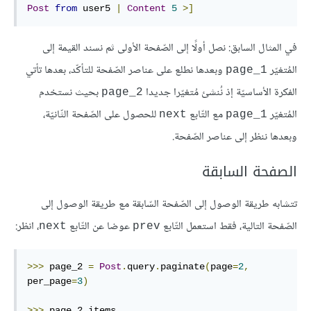
Post
from
 user5 
|
Content
5
>]
في المثال السابق: نصل أولًا إلى الصّفحة الأولى ثم نسند القيمة إلى
المُتغيّر
وبعدها نطلع على عناصر الصّفحة للتأكّد، بعدها تأتي
page_1
الفكرة الأساسيّة إذ نُنشئ مُتغيّرا جديدا
بحيث نستخدم
page_2
المُتغيّر
مع التّابع
للحصول على الصّفحة الثّانيّة،
next
page_1
وبعدها ننظر إلى عناصر الصّفحة.
الصفحة السابقة
تتشابه طريقة الوصول إلى الصّفحة السّابقة مع طريقة الوصول إلى
الصّفحة التالية، فقط استعمل التّابع
عوضا عن التّابع
، انظر:
next
prev
>>>
 page_2 
=
Post
.
query
.
paginate
(
page
=
2
,
per_page
=
3
)
>>>
 page_2
.