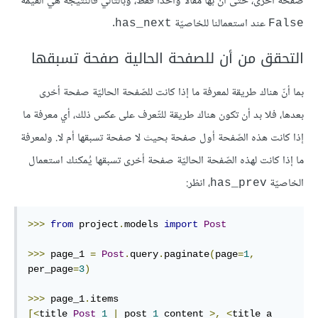
صفحة أخرى، حتى أنّ بها مقالا واحدا فقط، وبالتّالي فالنّتيجة هي القيمة
عند استعمالنا للخاصيّة
.
has_next
False
التحقق من أن للصفحة الحالية صفحة تسبقها
بما أنّ هناك طريقة لمعرفة ما إذا كانت للصّفحة الحاليّة صفحة أخرى
بعدها، فلا بد أن تكون هناك طريقة للتّعرف على عكس ذلك، أي معرفة ما
إذا كانت هذه الصّفحة أول صفحة بحيث لا صفحة تسبقها أم لا. ولمعرفة
ما إذا كانت لهذه الصّفحة الحاليّة صفحة أخرى تسبقها يُمكنك استعمال
الخاصيّة
، انظر:
has_prev
>>>
from
 project
.
models 
import
Post
>>>
 page_1 
=
Post
.
query
.
paginate
(
page
=
1
,
per_page
=
3
)
>>>
 page_1
.
[<
title 
Post
1
|
 post 
1
 content 
>,
<
title a 