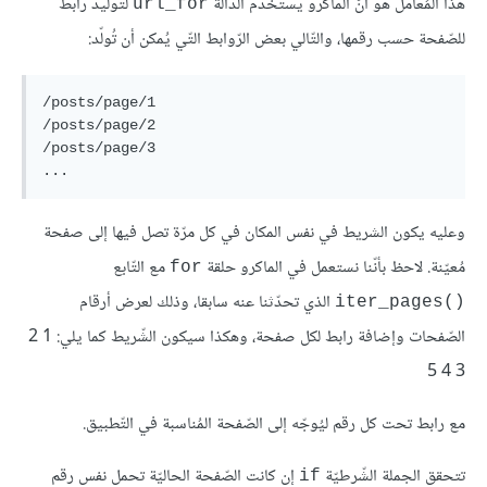
هذا المُعامل هو أنّ الماكرو يستخدم الدّالة
لتوليد رابط
url_for
للصّفحة حسب رقمها، والتّالي بعض الرّوابط التّي يُمكن أن تُولّد:
/posts/page/1

/posts/page/2

/posts/page/3

وعليه يكون الشريط في نفس المكان في كل مرّة تصل فيها إلى صفحة
مُعيّنة. لاحظ بأنّنا نستعمل في الماكرو حلقة
مع التّابع
for
الذي تحدّثنا عنه سابقا، وذلك لعرض أرقام
()iter_pages
الصّفحات وإضافة رابط لكل صفحة، وهكذا سيكون الشّريط كما يلي: 1 2
3 4 5
مع رابط تحت كل رقم ليُوجّه إلى الصّفحة المُناسبة في التّطبيق.
تتحقق الجملة الشّرطيّة
إن كانت الصّفحة الحاليّة تحمل نفس رقم
if