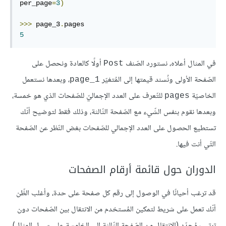
per_page
=
3
)
>>>
 page_3
.
5
في المثال أعلاه، نستورد الصّنف
أولًا كالعادة ونحصل على
Post
الصّفحة الأولى ونُسند قيمتها إلى المُتغيّر
، وبعدها نستعمل
page_1
الخاصيّة
للتّعرف على العدد الإجماليّ للصّفحات الذي هو خمسة،
pages
وبعدها نقوم بنفس الشّيء مع الصّفحة الثّالثة، وذلك فقط لتوضيح أنّك
تستطيع الحصول على العدد الإجمالي للصّفحات بغض النّظر عن الصّفحة
التّي أنت فيها.
الدوران حول قائمة أرقام الصفحات
قد ترغب أحيانًا في الوصول إلى رقم كل صفحة على حدة، وأغلب الظّن
أنّك تعمل على شريط لتمكين المُستخدم من الانتقال بين الصّفحات دون
ترتيب مُحدّد (الانتقال من الصّفحة الثّالثة إلى الخامسة على سبيل المثال).