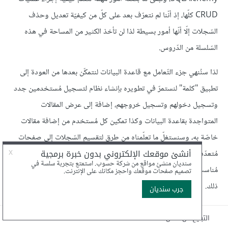
CRUD كلّها، إذ أنّنا لم نتعرّف بعد على كلّ من كيفيّة تعديل وحذف
السّجلات إلّا أنّها أمور بسيطة لذا لن تأخذ الكثير من المساحة في هذه
السّلسلة من الدّروس.
لذا سنُنهي جزء التّعامل مع قاعدة البيانات لنتمكّن بعدها من العودة إلى
تطبيق "كلمة" لنستمرّ في تطويره بإنشاء نظام لتسجيل مُستخدمين جدد
وتسجيل دخولهم وتسجيل خروجهم، إضافة إلى عرض المقالات
المتواجدة بقاعدة البيانات وكذا تمكين كل مُستخدم من إضافة مقالات
خاصّة به، وسنستغلّ ما تعلّمناه من طرق لتقسيم السّجلات إلى صفحات
مُتعدّدة ومُختلف المعلومات التّي اكتسبناها لتُعرض كل المقالات بشكل
مُناسب للمُستخدمين مع شريط تصفّح للانتقال بين الصّفحات وما إلى
ذلك.
التبليغ عن مقال