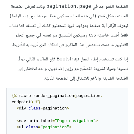
الصّفحة المُتواجد في
وذلك لعرض الصّفحة
pagination.page
الحاليّة بشكل مُميّز (في هذه الحالة سيكون خطّا عريضا مع إزالة الرابط)
ليعرف الزّائر أية صفحة يتواجد فيها. تستطيع كذلك أن تنسقه كما تشاء،
فقط أضف خاصيّة css وسيكون التّنسيق هو نفسه في جميع أنحاء
التّطبيق ما دمت تستدعي هذا الماكرو في المكان الذي تُريد به الشّريط.
إذا كنت تستخدم إطار العمل Bootstrap فإن الماكرو التّالي يُوفّر
تنسيقا جميلا لشريط التّصفّح مع زرّين إضافيّين، واحد للانتقال إلى
الصّفحة السّابقة والآخر للانتقال إلى الصّفحة التّاليّة.
{%
 macro render_pagination
(
pagination
,
endpoint
)
%}
<
div 
class
=
pagination
>
<
nav aria
-
label
=
"Page navigation"
>
<
ul 
class
=
"pagination"
>