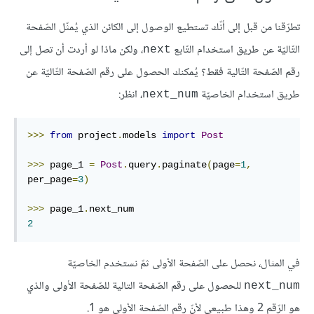
تطرّقنا من قبل إلى أنّك تستطيع الوصول إلى الكائن الذي يُمثّل الصّفحة
التّاليّة عن طريق استخدام التّابع
، ولكن ماذا لو أردت أن تصل إلى
next
رقم الصّفحة التّالية فقط؟ يُمكنك الحصول على رقم الصّفحة التّاليّة عن
طريق استخدام الخاصيّة
، انظر:
next_num
>>>
from
 project
.
models 
import
Post
>>>
 page_1 
=
Post
.
query
.
paginate
(
page
=
1
,
per_page
=
3
)
>>>
 page_1
.
2
في المثال، نحصل على الصّفحة الأولى ثمّ نستخدم الخاصيّة
للحصول على رقم الصّفحة التالية للصّفحة الأولى والذي
next_num
هو الرّقم 2 وهذا طبيعي لأنّ رقم الصّفحة الأولى هو 1.