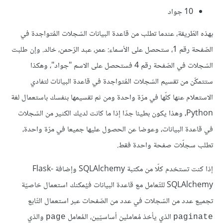
10 جواد
بهذه الطّريقة، عندما تطلب من قاعدة البيانات السّجلات المُتواجدة في
الصّفحة رقم 1، ستحصل على الأسماء: عمر، عبد الرّحمن، خالد. وإن طلبت
السّجلات في الصّفحة رقم 4 فستحصل على الاسم "جواد"، وهكذا
ستتمكّن من تقسيم السّجلات المُتواجدة في قاعدة البيانات لتفادي
الاستعلام عنها كلّها في مرّة واحدة ومن ثم تقسيمها بنفسك باستعمال لغة
Python، وهذا يكون بطيئا جدّا إذا ما كانت لديك الكثير من السّجلات
في قاعدة البيانات، وعوضا عن الحصول عليها جميعا في مرّة واحدة،
تطلب سجلّات صفحة واحدة فقط.
إذا كنت تستخدم كلّا من مكتبة SQLAlchemy وإضافة Flask-
SQLAlchemy للتّعامل مع قاعدة البيانات فيُمكنك استعمال خاصيّة
تجميع عدد من السّجلات في عدد من الصّفحات عبر استعمال التّابع
الذي يأخذ مُعاملين أساسيّين، المُعامل
والذي
page
paginate