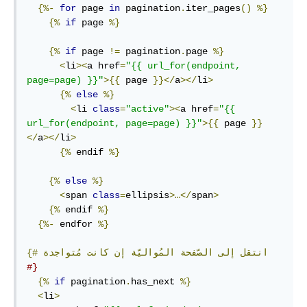
{%-
for
 page 
in
 pagination
.
iter_pages
()
%}
{%
if
 page 
%}
{%
if
 page 
!=
 pagination
.
page 
%}
<
li
><
a href
=
"{{ url_for(endpoint, 
page=page) }}"
>{{
 page 
}}</
a
></
li
>
{%
else
%}
<
li 
class
=
"active"
><
a href
=
"{{ 
url_for(endpoint, page=page) }}"
>{{
 page 
}}
</
a
></
li
>
{%
 endif 
%}
{%
else
%}
<
span 
class
=
ellipsis
>…</
span
>
{%
 endif 
%}
{%-
 endfor 
%}
انتقل
إلى
الصّفحة
المُواليّة
إن
كانت
مُتواجدة
{#
#}
{%
if
 pagination
.
has_next 
%}
<
li
>