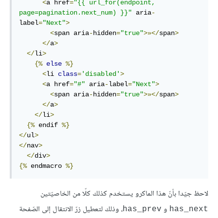
<
a href
=
"{{ url_for(endpoint, 
page=pagination.next_num) }}"
 aria
-
label
=
"Next"
>
<
span aria
-
hidden
=
"true"
>»</
span
>
</
a
>
</
li
>
{%
else
%}
<
li 
class
=
'disabled'
>
<
a href
=
"#"
 aria
-
label
=
"Next"
>
<
span aria
-
hidden
=
"true"
>»</
span
>
</
a
>
</
li
>
{%
 endif 
%}
</
ul
>
</
nav
>
</
div
>
{%
 endmacro 
%}
لاحظ جيّدا بأنّ هذا الماكرو يستخدم كذلك كلّا من الخاصيّتين
و
، وذلك لتعطيل زرّ الانتقال إلى الصّفحة
has_prev
has_next