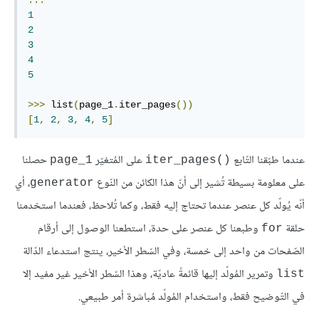
...
1
2
3
4
5
>>>
 list
(
page_1
.
iter_pages
())
[
1
,
2
,
3
,
4
,
5
]
عندما طبّقنا التّابع
على المُتغيّر
حصلنا
page_1
()iter_pages
على معلومة بسيطة تُشير إلى أنّ هذا الكائن من النّوع
، أي
generator
أنّه يُولّد كل عنصر عندما تحتاج إليه فقط، وكما تُلاحظ، فعندما استخدمنا
حلقة
وطبعنا كل عنصر على حدة، استطعنا الوصول إلى أرقام
for
الصّفحات من واحد إلى خمسة، وفي السّطر الأخير، ينتج استدعاء الدّالة
وتمرير المُولّد إليها قائمةً عاديّة، وهذا السّطر الأخير غير مفيد إلا
list
في التّوضيح فقط، واستخدام المُولّد مُباشرة أمر طبيعي.