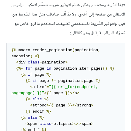
فهذا المُولّد يُستخدم بشكل شائع لتوفير شريط تصفّح لتمكين الزّائر من
الانتقال من صفحة إلى أخرى، ولا بدّ أنّك صادفت مثل هذا الشّريط من
قبل. ولتوفير الشّريط لمُستخدمي تطبيقك، استخدم ماكرو خاص مع
مُحرّك القوالب Jinja، وهو كالتّالي:
{%
 macro render_pagination
(
pagination
,
endpoint
)
%}
<
div 
class
=
pagination
>
{%-
for
 page 
in
 pagination
.
iter_pages
()
%}
{%
if
 page 
%}
{%
if
 page 
!=
 pagination
.
page 
%}
<
a href
=
"{{ url_for(endpoint, 
page=page) }}"
>{{
 page 
}}</
a
>
{%
else
%}
<
strong
>{{
 page 
}}</
strong
>
{%
 endif 
%}
{%
else
%}
<
span 
class
=
ellipsis
>…</
span
>
{%
 endif 
%}