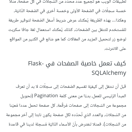
تطبيقات الويب هو تجميع عدد محدّد من السّجلات في كل صفحة، مثلا
خمسة سجلّات في الصّفحة الأولى وخمسة أخرى في الصّفحة الثّانيّة،
وهكذا… بهذه الطّريقة يُمكنك عرض شريط أسفل الصّفحة لتوفير طريقة
للمُستخدم للتنقل بين الصّفحات، كذلك يُمكنك استعمال لغة جافا سكربت
لوضع زر لتحميل المزيد من المقالات كما هو شائع في الكثير من المواقع
على الانترنت.
كيف تعمل خاصية الصفحات في Flask-
SQLAlchemy
قبل أن ننتقل إلى كيفيّة تقسيم الصّفحات إلى سجلّات لا بد أن تعرف
المبدأ الرّئيسي للعمل، بدءًا من معنى كلمة Pagination (تحويل
مجموعة من السّجلات إلى صفحات مُرقّمة، كل صفحة تحمل عددا مُعيّنا
من السّجلات، والعدد الذي تُحدّده لكل صفحة يكون ثابتا إلى آخر مجموعة
من السّجلات). فمثلا لنفترض بأنّ الأسماء التّاليّة مُسجلة لدينا في قاعدة