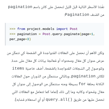
نفّذنا الأسطر التّالية قبل قليل لنحصل على كائن باسم
pagination
من الصّنف
:
Pagination
>>>
from
 project
.
models 
import
Post
>>>
 pagination 
=
Post
.
query
.
paginate
(
page
=
1
,
per_page
=
3
)
ولكن الأهم أن نحصل على المقالات المُتواجدة في الصّفحة كي نتمكّن من
عرض عنوان كل مقال ومحتواه أو مُعالجة بيانات كل مقال على حدة.
وللوصول إلى السّجلات المُتواجدة بالصّفحة، أضف خاصيّة
items
للكائن
، وبالتّالي ستتمكّن من الدّوران حول المقالات
pagination
الثّلاثة بحلقة
بسيطة ومنه ستتمكّن من الوصول إلى عنوان كل
for
مقال ومُحواه وكاتبه وما إلى ذلك (تماما كما تتعامل مع المقالات التّي
تحصل عليها عن طريق
أو أي استعلام مُشابه).
()query.all