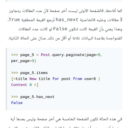
كما تُلاحظ، فالصّفحة الأولى ليست آخر صفحة لأنّ عدد المقالات يتجاوز
3 مقالات، وعليه فالخاصيّة
تُرجع القيمة المنطقيّة
،
True
has_next
وهذا يعني بأنّ القيمة كانت لتكون
لو كانت عدد المقالات
False
المُتواجدة بقاعدة البيانات ثلاثة أو أقل من ذلك. مثال على الحالة الثّانيّة:
>>>
 page_5 
=
Post
.
query
.
paginate
(
page
=
5
,
per_page
=
3
)
>>>
 page_5
.
[<
title 
New
 title 
for
 post 
from
 user8 
|
Content
8
>]
>>>
 page_5
.
False
في هذه الحالة تكون الصّفحة الخامسة هي آخر صفحة وليس بعدها أية