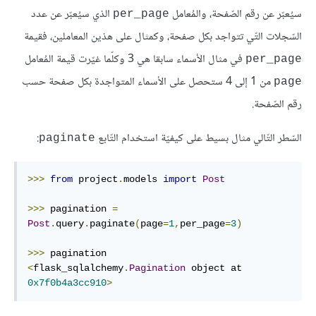
سيُعبّر عن رقم الصّفحة، والمُعامل
الذي سيُعبّر عن عدد
per_page
السّجلات التّي تتواجد بكل صفحة، وكمثال على هذين المعاملين، فقيمة
في مثال الأسماء سابقا هي 3 وكلّما غيّرت قيمة المُعامل
per_page
من 1 إلى 4 ستحصل على الأسماء المتواجدة بكل صفحة حسب
page
رقم الصّفحة.
السّطر التّالي مثال بسيط على كيفيّة استخدام التّابع
:
paginate
>>>
from
 project
.
models 
import
Post
>>>
 pagination 
=
Post
.
query
.
paginate
(
page
=
1
,
per_page
=
3
)
>>>
<
flask_sqlalchemy
.
Pagination
 object at 
0x7f0b4a3cc910
>