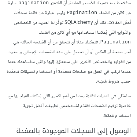
ستُلاحظ بعد تنفيذك للأسطر السّابقة، أنّ المُتغيّر
عبارة
pagination
عن كائن من الصّنف
وليس عبارة عن قائمة سجلّات
Pagination
تُمثّل المقالات، ذلك أن SQLAlchemy توفّر لنا العديد من الخصائص
والتّوابع التّي يُمكننا استخدامها مع أي كائن من الصّنف
، فيُمكنك مثلا أن تتحقّق من أنّ الصّفحة الحاليّة هي
Pagination
آخر صفحة أو العكس أو أن تحصل على عدد الصّفحات الإجمالي والعديد
من التّوابع والخصائص الأخرى التّي سنتطرّق إليها والتّي ستُساعدك حتما
عندما ترغب في العمل مع صفحات مُتعدّدة أو استخدام تنسيقات مُحدّدة
حسب شروط مُعيّنة.
سنُغطّي في الفقرات التّاليّة بعضا من أهم الأمور التّي يُمكنك القيام بها مع
خاصيّة ترقيم الصّفحات لتُقدّم لمُستخدمي تطبيقك أفضل تجربة
استخدام مُمكنة.
الوصول إلى السجلات الموجودة بالصفحة