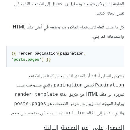
السّابقة إذا لم تكن تتواجد وتعطيل زر الانتقال إلى الصّفحة التّالية في
نفس الحالة كذلك.
كل ما عليك فعله لاستخدام الماكرو هو وضعه في أعلى ملفّ HTML
واستدعائه كما يلي:
{{
 render_pagination
(
pagination
,
'posts.pages'
)
}}
يفترض المثال أعلاه أنّ المُتغيّر الذي يحمل كائنا من الصّنف
يُسمّى
والذي سيتوجّب عليك
pagination
Pagination
تمريره إلى ملفّ HTML عن طريق الدّالة
render_template
ورابط الموجّه المسؤول عن عرض الصّفحات هو
posts.pages
والذي سيُمرّر إلى الدّالة
لتوليد رابط كل صفحة على حدة.
url_for
الحصول على رقم الصفحة التالية