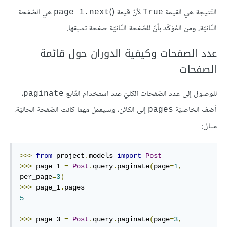
النّتيجة هي القيمة
لأنّ قيمة ()
هي الصّفحة
page_1.next
True
الثّانيّة، ومن المُؤكّد بأنّ للصّفحة الثّانيّة صفحة تسبقها.
عدد الصفحات وكيفية الدوران حول قائمة
الصفحات
للوصول إلى عدد الصّفحات الكليّ عند استخدام التّابع
،
paginate
أضف الخاصيّة
إلى الكائن، وسيعمل مهما كانت الصّفحة الحاليّة.
pages
مثال:
>>>
from
 project
.
models 
import
Post
>>>
 page_1 
=
Post
.
query
.
paginate
(
page
=
1
,
per_page
=
3
)
>>>
 page_1
.
5
>>>
 page_3 
=
Post
.
query
.
paginate
(
page
=
3
,