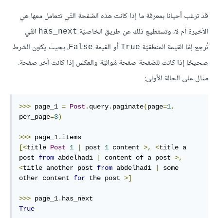
قد ترغب أحيانا بمعرفة ما إذا كانت هذه الصّفحة التّي تتعامل معها هي
الأخيرة أم لا، وتستطيع ذلك عن طريق الخاصيّة
التّي
has_next
تُرجع إمّا القيمة المنطقيّة
أو القيمة
، بحيث يكون الشرط
False
True
صحيحًا إذا كانت للصّفحة صفحة مُواليّة والعكس إذا كانت آخر صفحة.
مثال على الحالة الأولى:
>>>
 page_1 
=
Post
.
query
.
paginate
(
page
=
1
,
per_page
=
3
)
>>>
 page_1
.
[<
title 
Post
1
|
 post 
1
 content 
>,
<
title a 
post 
from
 abdelhadi 
|
 content of a post 
>,
<
title another post 
from
 abdelhadi 
|
 some 
other content 
for
 the post 
>]
>>>
 page_1
.
True