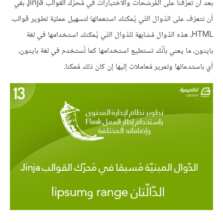
بعد أن تعرّفنا على المُرشّحات والاختبارات في مُحرّك القوالب Jinja، بقي
أن نتعرّف على الدّوال التّي يُمكنك استعمالها لتسهيل عمليّة تطوير قوالب
HTML، هذه الدّوال مُشابهة للدّوال التّي يُمكنك استخدامها في لغة
بايثون، ما يعني بأنّك تستطيع استخدامها كما تُستخدم في لغة بايثون،
أي باستدعائها وتمرير مُعاملات إليها إن كان ذلك مُمكنا.