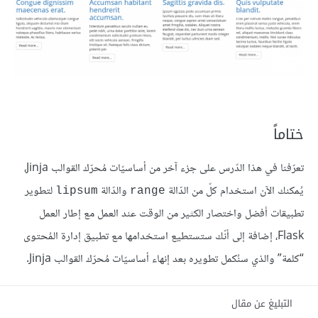
ختاماً
تعرّفنا في هذا الدّرس على جزء آخر من أساسيّات مُحرّك القوالب Jinja،
يُمكنك الآن استخدام كلّ من الدّالة
والدّالة
لتطوير
lipsum
range
تطبيقات أفضل واختصار الكثير من الوقت عند العمل مع إطار العمل
Flask، إضافة إلى أنّك ستستطيع استخدامها مع تطبيق إدارة المُحتوى
“كلمة” والذي سنُكمل تطويره بعد إنهاء أساسيّات مُحرّك القوالب Jinja.
التبليغ عن مقال