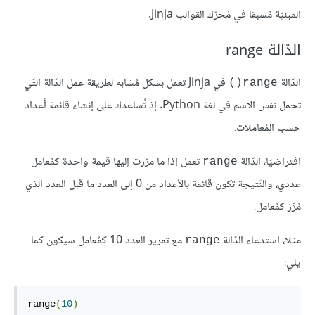
المبنيّة مُسبقا في مُحرّك القوالب Jinja.
الدّالة range
الدّالة
في Jinja تعمل بشكل مُشابه لطريقة عمل الدّالة التّي
range()
تحمل نفس الاسم في لغة Python. إذ تُساعدك على إنشاء قائمة أعداد
حسب المُعاملات.
افتراضيّا، الدّالة
تعمل إذا ما مرّرت إليها قيمة واحدة كمُعامل
range
عددي، والنّتيجة تكون قائمة بالأعداد من 0 إلى العدد ما قبل العدد الذي
مُرِّرَ كمُعامل.
مثلا، استدعاء الدّالة
مع تمرير العدد 10 كمُعامل سيكون كما
range
يلي:
range
(
10
)