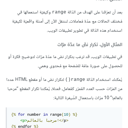
بعد أن تعرّفنا على الهدف من الدّالة
وكيفيّة استعمالها في
range
مُختلف الحالات مع عدّة مُعاملات، لننتقل الآن إلى أمثلة واقعيّة لكيفيّة
استخدام هذه الدّالة في تطوير تطبيقات الويب.
المثال الأول، تكرار نصّ ما عدّة مرّات
في تطبيقات الويب، قد ترغب بتكرار نصّ ما عدّة مرّات لتوضيح فكرة أو
للحصول على صورة عامّة للصّفحة مع مُحتوى وهمي.
يُمكنك استخدام الدّالة
لتكرار نصّ ما أو مقطع HTML عددا
range()
من المرّات حسب العدد المُمرّر كمُعامل، فمثلا، يُمكننا تكرار المقطع “مرحبا
بالعالم!” 10 مرّات باستعمال الشّيفرة التّالية:
{%
for
 number 
in
 range
(
10
)
%}
>
p
</
بالعالم!
مرحبا
>
p
<
{%
endfor
%}