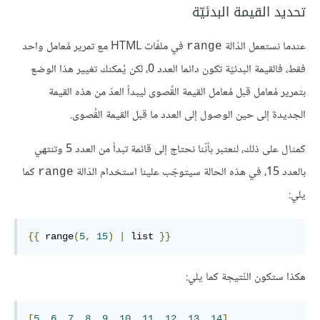
تحديد القيمة البدئيّة
عندما نستعمل الدّالة
في ملفّات HTML مع تمرير مُعامل واحد
range
فقط، فالقيمة البدئيّة تكون دائما العدد 0، لكن يُمكنك تغيير هذا الوضع
بتمرير مُعامل قبل مُعامل القيمة القُصوى ليبدأ العدّ من هذه القيمة
الجديدة إلى حين الوصول إلى العدد ما قبل القيمة القُصوى.
كمثال على ذلك، لنعتبر بأنّنا نحتاج إلى قائمة تبدأ من العدد 5 وتنتهي
بالعدد 15، في هذه الحالة سيتوجّب علينا استخدام الدّالة
كما
range
يلي:
{{
range
(
5
,
15
)
|
list
}}
هكذا ستكون النّتيجة كما يلي:
[
5
,
6
,
7
,
8
,
9
,
10
,
11
,
12
,
13
,
14
]