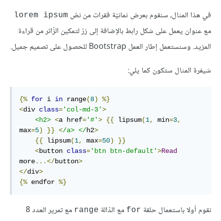
في هذا المثال، سنقوم بعرض ثمانيّة فقرات من نصّ
lorem ipsum
مع عنوان يعمل على شكل رابط بالإضافة إلى زرّ لتمكين الزّائر من قراءة
المزيد. وسنستعمل إطار العمل Bootstrap للحصول على تصميم جميل.
شيفرة المثال ستكون كما يلي:
{%
for
 i 
in
 range
(
8
)
%}
<
div
class
=
'col-md-3'
>
<
h2
>
<
a
href
=
'#'
>
{{
lipsum
(
1
,
min
=
3
,
max
=
5
)
}}
<
/
a
>
</
h2
>
{{
lipsum
(
1
,
max
=
50
)
}}
<
button
class
=
'btn btn-default'
>
Read
more
...
</
button
>
</
div
>
{%
 endfor 
%}
نقوم أولا باستعمال حلقة
مع الدّالة
مع تمرير العدد 8
range
for