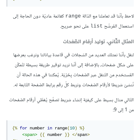
لاحظ بأنّنا قد تعاملنا مع الدّالة
كقائمة عاديّة دون الحاجة إلى
range
استعمال المُرشّح
على نحو صريح.
list
المثال الثّاني، توليد أرقام الصّفحات
لنقل بأنّنا نمتلك العديد من السّجلات في قاعدة بياناتنا ونرغب بعرضها
على شكل صَفحات، بالإضافة إلى أنّنا نريد توفير طريقة بسيطة لنُمكّن
المُستخدم من التّنقل عبر الصّفحات بِحُرّيَة. يُمكننا في هذه الحالة أن
نُنشئ شريطا لأرقام الصّفحات ونربط كلّ رقم برابط الصّفحة التّابعة له.
التّالي مثال بسيط على كيفيّة إنشاء شريط تصفّح يُغطّي أرقام الصّفحات
من 1 إلى 9:
{%
for
 number 
in
 range
(
10
)
%}
<
span
>
{{
 number 
}}
</
span
>