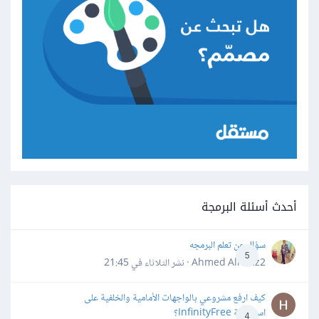
أحدث أسئلة البرمجة
سؤال عن تعلم البرمجه
5
Ahmed Alhafiz2 · نشر
الثلاثاء في 21:45
كيف ارفع مشروعي بالواجهات الأمامية والخلفية على
استضافة InfinityFree؟
4