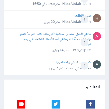
Hiba Abdalrheem · نشر
الثلاثاء في 16:50
لغة solidity
3
Hiba Abdalrheem · نشر
20 يوليو
ما هي أفضل المصادر المجانية (كورسات، كتب، أدوات) لتعلّم
واحترام لغة C++، وما هي أهم الأخطاء الشائعة التي يجب
4
تجنبها؟
Tech_Aspire · نشر
14 يوليو
كم علي ان اعطي وقت للدورة
4
محمد سداتي صامد2 · نشر
7 يوليو
تابعنا على