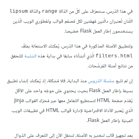
في هذا الدّرس، سنتعرّف على كلّ من الدّالة
والدّالة
lipsum
range
اللّتان تُعتبران دالّتين مُهمّتين لكل مُصمّم قوالب ولمُطوّري الويب الّذين
يستخدمون إطار العمل Flask خصّيصا.
ولتطبيق الأمثلة المذكورة في هذا الدّرس، يُمكنك الاستعانة بملفّ
الّذي أنشأناه سابقا في بداية هذه
السّلسة
للتّحقق
filters.html
من نتائج أمثلة المُرشّحات.
إن لم تتّبع
سلسلة الدّروس
منذ البداية، فلا مُشكلة، إذ يُمكنك إنشاء تطبيق
بسيط بإطار العمل Flask بحيث يحتوي على موجّه واحد على الأقل
يُقدّم صفحة HTML لتستطيع التّعامل معها عبر مُحرّك القوالب Jinja
الّذي يُعتبر الأداة الافتراضيّة لإدارة قوالب HTML في تطبيقات الويب
المبنيّة بإطار العمل Flask.
بعد تجهيز قالب لنختبر به الأمثلة، لننتقل الآن إلى التّعرف على الدّوال