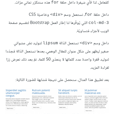
كمُعامل، لذا فأي شيفرة داخل حلقة
هذه ستتكرّر ثماني مرّات.
for
داخل حلقة
، نستعمل وسم
وخاصيّة CSS
<div>
for
التّي يُوفّرها لنا إطار العمل Bootstrap لتقسيم صفحة
col-md-3
الويب لأجزاء مُتساويّة.
داخل وسم
نستعمل الدّالة
لتوليد نصّ عشوائي
lipsum
<div>
صغير ليظهر على شكل عنوان للمقال الوهمي، بعدها نستعمل الدّالة مُجدّدا
لتوليد فقرة واحدة عدد كلماتها لا يتعدّى 50 كلمة، ثمّ بعد ذلك نعرض زرّا
لقراءة المزيد.
بعد تطبيق هذا المثال، سنحصل على نتيجة مُشابهة للصّورة التّاليّة: