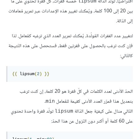
افتراضيّا، تولّد الدّالة
خمسة فقرات، كلّ فقرة تحتوي على ما
lipsum
بين 20 إلى 100 كلمة، ويُمكنك تغيير هذه الإعدادات عبر تمرير مُعاملات
إلى الدّالة.
لتغيير عدد الفقرات المُولّدة، يُمكنك تمرير العدد الذي ترغبه كمُعامل. لذا
فإن كنت ترغب بالحصول على فقرتين فقط، فستحصل على هذه النّتيجة
كالتّالي:
{{
lipsum
(
2
)
}}
الحدّ الأدنى لعدد الكلمات في كلّ فقرة هو 20 كلمة، إن كنت ترغب
بتعديل هذا فمرّر العدد الأدنى كقيمة للمُعامل
.
min
التّالي مثال على كيفيّة جعل الدّالة
تولّد فقرة واحدة تحتوي
lipsum
على 60 كلمة أو أكثر دون النّزول عن هذا الحدّ: