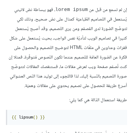
إن لم تسمع من قبل عن
، فهو ببساطة نصّ لاتيني
lorem ipsum
يُستعمل في التّصاميم الطّباعيّة كمثال على نصّ صحيح، وذلك لكي
تتوضّح الصّورة لدى المُصمّم ومن يرى التّصميم، وقد أصبح يُستعمل
كثيرا في تصاميم الويب لتأديّة نفس الواجب، بحيث يُستعمل على شكل
فقرات وعناوين في ملفّات HTML لتوضيح التّصميم والحصول على
فكرة عن الصّورة العامّة للتّصميم عندما تكون النّصوص مُتوفّرة، فمثلا إن
كنت تُصمّم صفحة ويب لعرض مقالات ما، فستنقصك المقالات لتتوضّح
صورة التّصميم بالنّسبة إليك، لذا فاللجوء إلى توليد هذا النّص العشوائي
أسرع طريقة للحصول على تصميم يحتوي على مقالات وهميّة.
طريقة استعمال الدّالة هي كما يلي:
{{
lipsum
()
}}