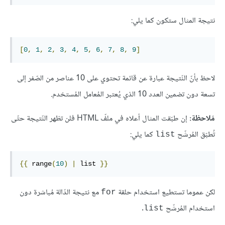
نتيجة المثال ستكون كما يلي:
[
0
,
1
,
2
,
3
,
4
,
5
,
6
,
7
,
8
,
9
]
لاحظ بأنّ النّتيجة عبارة عن قائمة تحتوي على 10 عناصر من الصّفر إلى
تسعة دون تضمين العدد 10 الذي يُعتبر المُعامل المُستخدم.
مُلاحظة:
إن طبّقت المثال أعلاه في ملفّ HTML فلن تظهر النّتيجة حتّى
تُطبّق المُرشّح
كما يلي:
list
{{
range
(
10
)
|
list
}}
لكن عموما تستطيع استخدام حلقة
مع نتيجة الدّالة مُباشرة دون
for
استخدام المُرشّح
.
list