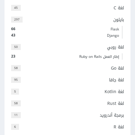
لغة C
45
بايثون
297
66
Flask
43
Django
لغة روبي
50
23
إطار العمل Ruby on Rails
لغة Go
58
لغة جافا
95
لغة Kotlin
5
لغة Rust
58
برمجة أندرويد
11
لغة R
6