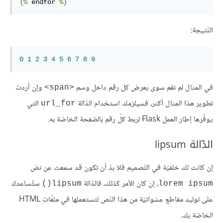
{%
endfor
%}
النّتيجة:
0
1
2
3
4
5
6
7
8
9
في المثال لم نقم سوى بعرض كل رقم داخل وسم
وإن أردت
<span>
تطوير هذا المثال أكثر، فسيلزمك استخدام الدّالة
التي
url_for
يوفّرها إطار العمل Flask لربط كلّ رقم بالصّفحة الخاصّة به.
الدّالة lipsum
إن كانت لك خلفيّة في التّصميم فلا بدّ أن تكون قد سمعت عن نصّ
، إن كان الأمر كذلك، فالدّالة
ستُساعدك
lipsum()
lorem ipsum
على توليد مقاطع عشوائيّة من هذا النّص لتستعملها في ملفّات HTML
الخاصّة بك.