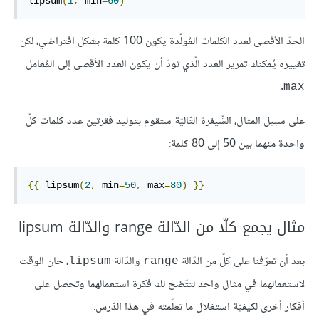
lipsum
(
1
,
 min
=
60
)
الحدّ الأقصى لعدد الكلمات المُولّدة يكون 100 كلمة بشكل افتراضي، لكن
تغييره يُمكنك تمرير العدد الّذي تودّ أن يكون العدد الأقصى إلى المُعامل
.
max
على سبيل المثال، الشّيفرة التّاليّة ستقوم بتوليد فقرتين عدد كلمات كلّ
واحدة منهما بين 50 إلى 80 كلمة:
{{
lipsum
(
2
,
min
=
50
,
max
=
80
)
}}
مثال يجمع كلّا من الدّالة range والدّالة lipsum
بعد أن تعرّفنا على كلّ من الدّالة
والدّالة
، حان الوقت
lipsum
range
لاستعمالهما في مثال واحد لتتّضح لك فكرة استعمالهما وتحصل على
أفكار أخرى لكيفيّة استغلال ما تعلّمته في هذا الدّرس.