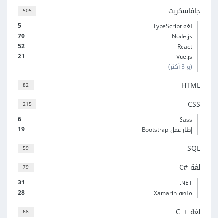
جافاسكربت
505
5
لغة TypeScript
70
Node.js
52
React
21
Vue.js
(و 3 أكثر)
HTML
82
CSS
215
6
Sass
19
إطار عمل Bootstrap
SQL
59
لغة C#‎
79
31
‎.NET
28
منصة Xamarin
لغة C++‎
68