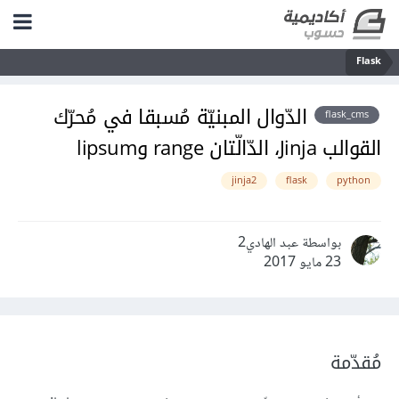
Flask
الدّوال المبنيّة مُسبقا في مُحرّك
flask_cms
القوالب Jinja، الدّالّتان range وlipsum
jinja2
flask
python
بواسطة عبد الهادي2
23 مايو 2017
مُقدّمة