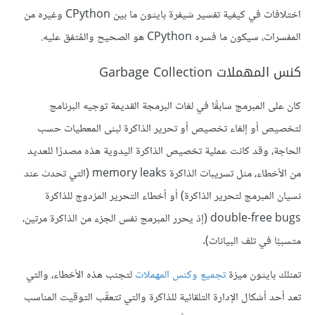
اختلافات في كيفية تفسير شيفرة بايثون ما بين CPython وغيره من
المفسرات، سيكون ما فسره CPython هو الصحيح والمُتفق عليه.
كنس المهملات Garbage Collection
كان على المبرمج سابقًا في لغات البرمجة القديمة توجيه البرنامج
لتخصيص أو إلغاء تخصيص أو تحرير الذاكرة لبنى المعطيات حسب
الحاجة، وقد كانت عملية تخصيص الذاكرة اليدوية هذه مصدرًا للعديد
من الأخطاء، مثل تسريبات الذاكرة memory leaks (التي تحدث عند
نسيان المبرمج لتحرير الذاكرة) أو أخطاء التحرير المزدوج للذاكرة
double-free bugs (إذ يحرر المبرمج نفس الجزء من الذاكرة مرتين،
متسببًا في تلف البيانات).
تمنلك بايثون ميزة
تجميع وكنس المهملات
لتجنب هذه الأخطاء، والتي
تعد أحد أشكال الإدارة التلقائية للذاكرة والتي تتعقّب التوقيت المناسب