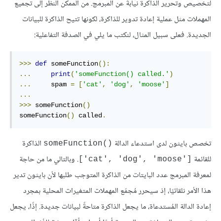
لتخصيص وتحرير الذاكرة نيابةً عن المبرمج. من الممكن النظر إلى تجميع
المهملات مثل عملية إعادة تدوير للذاكرة، لكونها تتيح الذاكرة للبيانات
الجديدة. فعلى سبيل المثال، لنكتب ما يلي في الصدفة التفاعلية:
>>>
def
 someFunction
():
...
print
(
'someFunction() called.'
)
...
     spam 
=
[
'cat'
,
'dog'
,
'moose'
]
...
>>>
 someFunction
()
someFunction
()
 called
.
تخصص بايثون لدى استدعاء الدالة
الذاكرة
()someFunction
للقائمة
. وبالتالي ما من حاجة
['cat', 'dog', 'moose']
لمعرفة المبرمج عدد البايتات من الذاكرة المتوجب طلبها لأن بايثون تدير
هذا الأمر نلقائيًا، إذ سيحرر مُجمّع المهملات المتغيرات المحلية بمجرد
إعادة الدالة المُستدعاة، ما يجعل الذاكرة متاحةً لبيانات جديدة. إذًا، يجعل