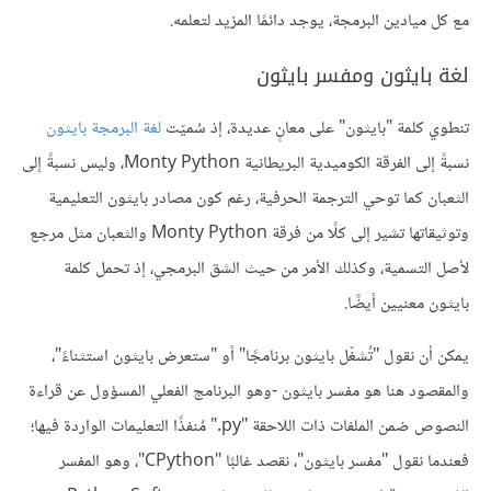
مع كل ميادين البرمجة، يوجد دائمًا المزيد لتعلمه.
لغة بايثون ومفسر بايثون
تنطوي كلمة "بايثون" على معانٍ عديدة، إذ سُميّت
لغة البرمجة بايثون
نسبةً إلى الفرقة الكوميدية البريطانية Monty Python، وليس نسبةً إلى
الثعبان كما توحي الترجمة الحرفية، رغم كون مصادر بايثون التعليمية
وتوثيقاتها تشير إلى كلًا من فرقة Monty Python والثعبان مثل مرجع
لأصل التسمية، وكذلك الأمر من حيث الشق البرمجي، إذ تحمل كلمة
بايثون معنيين أيضًا.
يمكن أن نقول "تُشغّل بايثون برنامجًا" أو "ستعرض بايثون استثناءً"،
والمقصود هنا هو مفسر بايثون -وهو البرنامج الفعلي المسؤول عن قراءة
النصوص ضمن الملفات ذات اللاحقة "py." مُنفذًا التعليمات الواردة فيها؛
فعندما نقول "مفسر بايثون"، نقصد غالبًا "CPython"، وهو المفسر