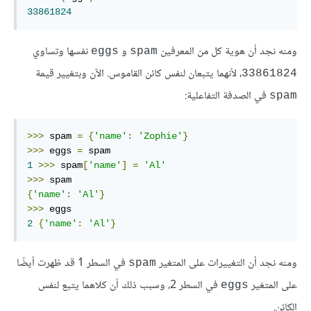
33861824
ومنه نجد أن هوية كل من المعرفين
و
نفسها وتساوي
eggs
spam
، لأنهما يتبعان لنفس كائن القاموس. الآن وبتغيير قيمة
33861824
في الصدفة التفاعلية:
spam
>>>
 spam 
=
{
'name'
:
'Zophie'
}
>>>
 eggs 
=
1
>>>
 spam
[
'name'
]
=
'Al'
>>>
{
'name'
:
'Al'
}
>>>
2
{
'name'
:
'Al'
}
ومنه نجد أن التغييرات على المتغير
في السطر 1 قد ظهرت أيضًا
spam
على المتغير
في السطر 2، وسبب ذلك أن كلاهما يتبع لنفس
eggs
الكائن.