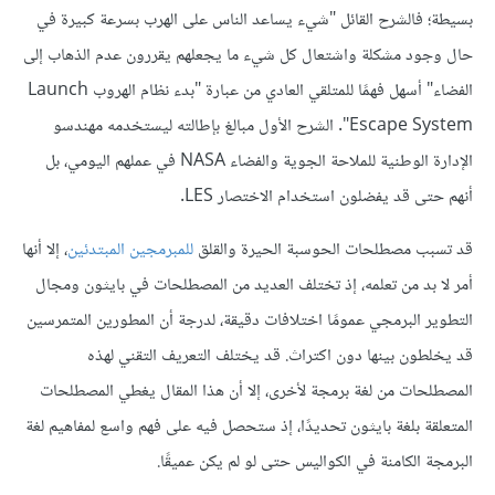
بسيطة؛ فالشرح القائل "شيء يساعد الناس على الهرب بسرعة كبيرة في
حال وجود مشكلة واشتعال كل شيء ما يجعلهم يقررون عدم الذهاب إلى
الفضاء" أسهل فهمًا للمتلقي العادي من عبارة "بدء نظام الهروب Launch
Escape System". الشرح الأول مبالغ بإطالته ليستخدمه مهندسو
الإدارة الوطنية للملاحة الجوية والفضاء NASA في عملهم اليومي، بل
أنهم حتى قد يفضلون استخدام الاختصار LES.
قد تسبب مصطلحات الحوسبة الحيرة والقلق
للمبرمجين المبتدئين
، إلا أنها
أمر لا بد من تعلمه، إذ تختلف العديد من المصطلحات في بايثون ومجال
التطوير البرمجي عمومًا اختلافات دقيقة، لدرجة أن المطورين المتمرسين
قد يخلطون بينها دون اكتراث. قد يختلف التعريف التقني لهذه
المصطلحات من لغة برمجة لأخرى، إلا أن هذا المقال يغطي المصطلحات
المتعلقة بلغة بايثون تحديدًا، إذ ستحصل فيه على فهم واسع لمفاهيم لغة
البرمجة الكامنة في الكواليس حتى لو لم يكن عميقًا.