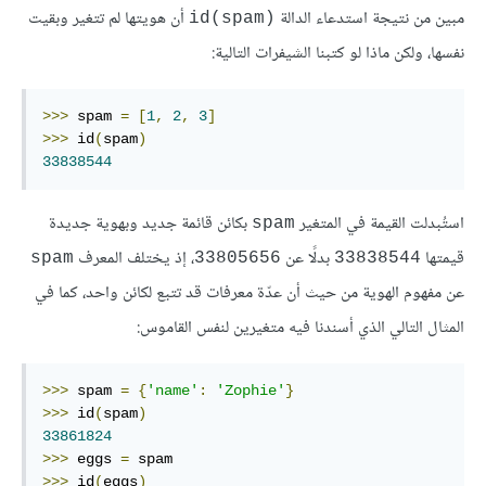
مبين من نتيجة استدعاء الدالة
أن هويتها لم تتغير وبقيت
(id(spam
نفسها، ولكن ماذا لو كتبنا الشيفرات التالية:
>>>
 spam 
=
[
1
,
2
,
3
]
>>>
 id
(
spam
)
33838544
استُبدلت القيمة في المتغير
بكائن قائمة جديد وبهوية جديدة
spam
قيمتها
بدلًا عن
، إذ يختلف المعرف
spam
33805656
33838544
عن مفهوم الهوية من حيث أن عدّة معرفات قد تتبع لكائن واحد، كما في
المثال التالي الذي أسندنا فيه متغيرين لنفس القاموس:
>>>
 spam 
=
{
'name'
:
'Zophie'
}
>>>
 id
(
spam
)
33861824
>>>
 eggs 
=
>>>
 id
(
eggs
)