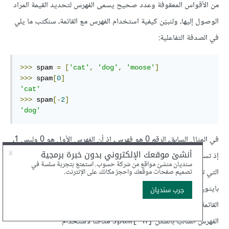
من الأقواس المعقوفة وعدد صحيح يسمى الفهرس لتحديد القيمة المراد
الوصول إليها، ولنبيّن كيفية استخدام الفهرس مع القائمة، سنكتب ما يلي
في الصدفة التفاعلية:
>>>
 spam 
=
[
'cat'
,
'dog'
,
'moose'
]
>>>
 spam
[
0
]
'cat'
>>>
 spam
[-
2
]
'dog'
في المثال السابق، الرقم 0 هو فهرس، إذ أن الفهرس الأول هو 0 وليس 1،
إذ تستخدم بايثون ومعظم لغات البرمجة الصفر بدايةً للفهارس، أما اللغات
التي تعتمد 1 بدايةً للفهارس فهي نادرة وأشهرها لغتي Lua و R، كما أن
بايثون تدعم الفهارس السالبة، إذ يشير مثلًا "1-" إلى العنصر الأخير في
القائمة، في حين يشير "2-" إلى العنصر ما قبل الأخير، وهكذا. يمكن فهم
الفهرس السالب بالشكل
مكافئًا لاستخدام
[spam[–n