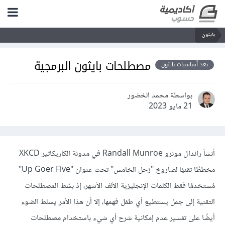
بايثون
مصطلحات بايثون البرمجية
بعد أساسيات بايثون
بواسطة محمد الخضور
21 مايو 2023
أنشأ راندال مونرو Randall Munroe في مدونة الكاريكاتير XKCD
مخططًا تقنيًا لصاروخ "زحل الخامس" تحت عنوان "Up Goer Five"
مُستخدمًا فقط الكلمات الإنجليزية الألف الأشهر، إذ بسّط المصطلحات
التقنية إلى جمل يستطيع أي طفل فهمها، إلا أن هذا الأمر يسلط الضوء
أيضًا على تفسير عدم إمكانية شرح أي شيء باستخدام مصطلحات