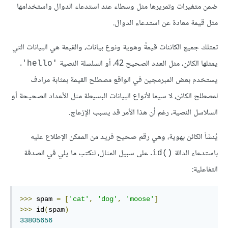
ضمن متغيرات وتمريرها مثل وسطاء عند استدعاء الدوال واستخدامها
مثل قيمة معادة عن استدعاء الدوال.
تمتلك جميع الكائنات قيمةً وهوية ونوع بيانات، والقيمة هي البيانات التي
يمثلها الكائن، مثل العدد الصحيح 42، أو السلسلة النصية
.
'hello'
يستخدم بعض المبرمجين في الواقع مصطلح القيمة بمثابة مرادف
لمصطلح الكائن، لا سيما لأنواع البيانات البسيطة مثل الأعداد الصحيحة أو
السلاسل النصية، رغم أن هذا الأمر قد يسبب الإزعاج.
يُنشَأ الكائن بهوية، وهي رقم صحيح فريد من الممكن الإطلاع عليه
باستدعاء الدالة
. على سبيل المثال، لنكتب ما يلي في الصدفة
()id
التفاعلية:
>>>
 spam 
=
[
'cat'
,
'dog'
,
'moose'
]
>>>
 id
(
spam
)
33805656