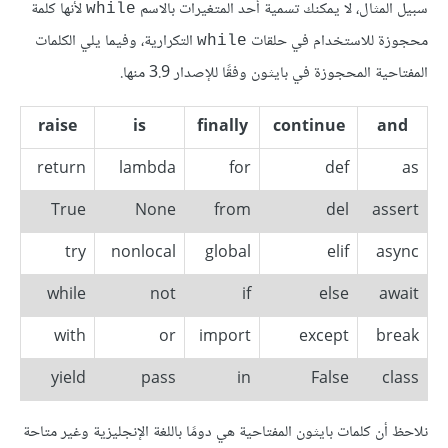
سبيل المثال، لا يمكنك تسمية أحد المتغيرات بالاسم
لأنها كلمة
while
محجوزة للاستخدام في حلقات
التكرارية، وفيما يلي الكلمات
while
المفتاحية المحجوزة في بايثون وفقًا للإصدار 3.9 منها.
raise
is
finally
continue
and
return
lambda
for
def
as
True
None
from
del
assert
try
nonlocal
global
elif
async
while
not
if
else
await
with
or
import
except
break
yield
pass
in
False
class
نلاحظ أن كلمات بايثون المفتاحية هي دومًا باللغة الإنجليزية وغير متاحة