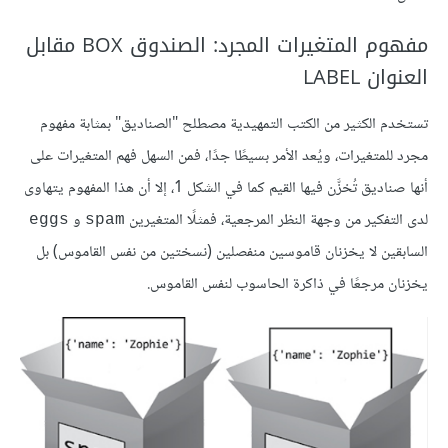
مفهوم المتغيرات المجرد: الصندوق BOX مقابل
العنوان LABEL
تستخدم الكثير من الكتب التمهيدية مصطلح "الصناديق" بمثابة مفهوم
مجرد للمتغيرات، ويُعد الأمر بسيطًا جدًا، فمن السهل فهم المتغيرات على
أنها صناديق تُخزَّن فيها القيم كما في الشكل 1، إلا أن هذا المفهوم يتهاوى
لدى التفكير من وجهة النظر المرجعية، فمثلًا المتغيرين
و
eggs
spam
السابقين لا يخزنان قاموسين منفصلين (نسختين من نفس القاموس) بل
يخزنان مرجعًا في ذاكرة الحاسوب لنفس القاموس.