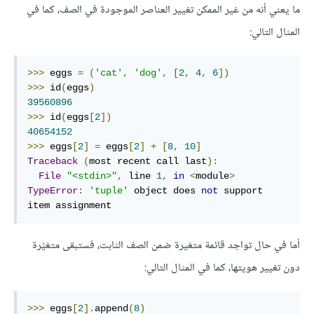
ما يعني أنه من غير الممكن تغيير العناصر الموجودة في الصف، كما في
المثال التالي:
>>>
 eggs 
=
(
'cat'
,
'dog'
,
[
2
,
4
,
6
])
>>>
 id
(
eggs
)
39560896
>>>
 id
(
eggs
[
2
])
40654152
>>>
 eggs
[
2
]
=
 eggs
[
2
]
+
[
8
,
10
]
Traceback
(
most recent call last
):
File
"<stdin>"
,
 line 
1
,
in
<
module
>
TypeError
:
'tuple'
 object does 
not
 support 
item assignment
أما في حال تواجد قائمة متغيرة ضمن الصف الثابت، فستبقى متغيّرة
دون تغيير هويتها، كما في المثال التالي:
>>>
 eggs
[
2
].
append
(
8
)