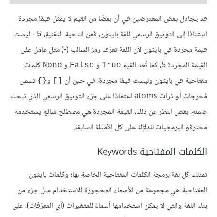
قد يجادل بعض المعترضين في أن بعضًا من القيم لا يمثّل قيمًا مجردة
استنادًا إلى التوثيق الرسمي للغة بايثون، فمن الناحية التقنية،
ليست
5-
قيمة مجردة في بايثون لأن اللغة تعرّف رمز السالب (-) مثل عامل على
القيمة المجردة 5، كما تُعد القيم
و
و
كلمات
None
False
True
مفتاحية في بايثون وليست قيمًا مجردة، في حين أن
و
تسمى
{}
[]
مُخرجات أو ذرات atoms اعتمادًا على جزء التوثيق الرسمي الذي تبحث
ضمنه. بغض النظر عن ذلك، القيمة المجردة هي مصطلح شائع يستخدمه
محترفو البرمجيات للدلالة على كل الأمثلة السابقة.
الكلمات المفتاحية Keywords
تمتلك كل لغة برمجة الكلمات المفتاحية الخاصة بها؛ وكلمات بايثون
المفتاحية هي مجموعة من الأسماء المحجوزة للاستخدام مثل جزء من
بناء اللغة والتي لا يمكن استخدامها أسماءً للمتغيرات (أي المعرّفات). على