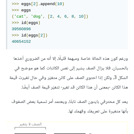
>>>
 eggs
[
2
].
append
(
10
)
>>>
(
'cat'
,
'dog'
,
[
2
,
4
,
6
,
8
,
10
])
>>>
 id
(
eggs
)
39560896
>>>
 id
(
eggs
[
2
])
40654152
ورغم كون هذه الحالة خاصة ومبهمة قليلًا، إلا أنه من الضروري أخذها
بالحسبان، فلا يزال الصف يشير إلى نفس الكائنات كما هو موضح في
الشكل 3، ولكن إذا احتوى الصف على كائن متغيّر وفي حال تغيرت قيمة
هذا الكائن -بمعنى أن هذا الكائن قد تغير- تتغيّر قيمة الصف أيضًا.
يعد كل محترفي بايثون الصف ثابتًا، ويعتمد أمر تسمية بعض الصفوف
بأنها متغيرة على تعريفك وفهمك لها.