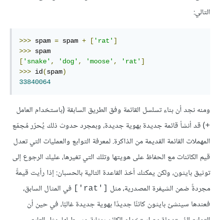
التالي:
>>>
 spam 
=
 spam 
+
[
'rat'
]
>>>
[
'snake'
,
'dog'
,
'moose'
,
'rat'
]
>>>
 id
(
spam
)
33840064
ومنه نجد أن بناء تسلسل القائمة وفق الطريق السابقة (باستخدام العامل
) قد أنشأ قائمة جديدة بهوية جديدة، وبمجرد حدوث ذلك يُحرّر مُجمّع
+
المهملات القائمة القديمة من الذاكرة. لمعرفة التوابع والعمليات التي تعدل
قيم الكائنات مع الحفاظ على هويتها وتلك التي تغيرها، عليك الرجوع إلى
توثيق بايثون، ولكن يمكنك أخذ القاعدة التالية بالحسبان: إذا رأيت قيمةً
مجردةً ضمن الشيفرة المصدرية، مثل
في المثال السابق،
['rat']
فعندها سينشئ بايثون كائنًا جديدًا بهوية جديدة غالبًا، في حين أن