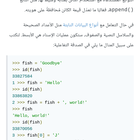
التوابع المُستدعاة مع استخدام الكائن بمثابة وسيط لها، مثل التابع
، فغالبًا ما تعدّل قيمة الكائن مُحافظةً على هويته.
()append
في حال التعامل مع
أنواع البيانات الثابتة
مثل الأعداد الصحيحة
والسلاسل النصية والصفوف، ستكون عمليات الإسناد هي الأبسط. لنكتب
على سبيل المثال ما يلي في الصدفة التفاعلية:
>>>
 fish 
=
'Goodbye'
>>>
 id
(
fish
)
33827584
1
>>>
 fish 
=
'Hello'
>>>
 id
(
fish
)
33863820
2
>>>
 fish 
=
 fish 
+
', world!'
>>>
'Hello, world!'
>>>
 id
(
fish
)
33870056
3
>>>
 fish
[
0
]
=
'J'