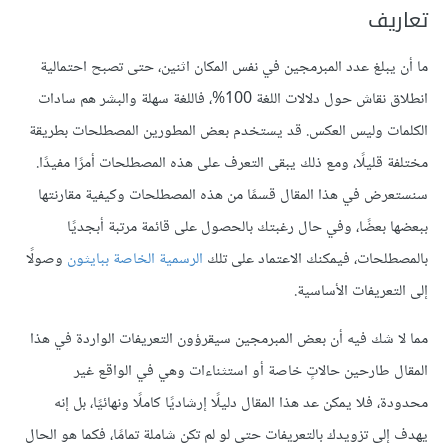
تعاريف
ما أن يبلغ عدد المبرمجين في نفس المكان اثنين، حتى تصبح احتمالية
انطلاق نقاش حول دلالات اللغة 100%، فاللغة سهلة والبشر هم سادات
الكلمات وليس العكس. قد يستخدم بعض المطورين المصطلحات بطريقة
مختلفة قليلًا، ومع ذلك يبقى التعرف على هذه المصطلحات أمرًا مفيدًا.
سنستعرض في هذا المقال قسمًا من هذه المصطلحات وكيفية مقارنتها
ببعضها بعضًا، وفي حال رغبتك بالحصول على قائمة مرتبة أبجديًا
بالمصطلحات، فيمكنك الاعتماد على تلك
الرسمية الخاصة ببايثون
وصولًا
إلى التعريفات الأساسية.
مما لا شك فيه أن بعض المبرمجين سيقرؤون التعريفات الواردة في هذا
المقال طارحين حالاتٍ خاصة أو استثناءات وهي في الواقع غير
محدودة، فلا يمكن عد هذا المقال دليلًا إرشاديًا كاملًا ونهائيًا، بل إنه
يهدف إلى تزويدك بالتعريفات حتى لو لم تكن شاملة تمامًا، فكما هو الحال