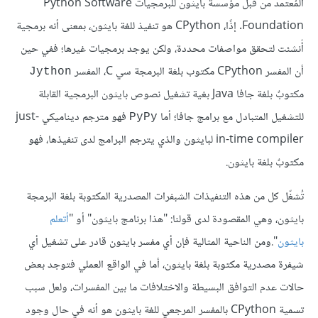
المُعتمد من قبل مؤسسة بايثون للبرمجيات Python Software
Foundation. إذًا، CPython هو تنفيذ للغة بايثون، بمعنى أنه برمجية
أُنشئت لتحقق مواصفات محددة، ولكن يوجد برمجيات غيرها؛ ففي حين
أن المفسر CPython مكتوب بلغة البرمجة سي C، المفسر
Jython
مكتوبٌ بلغة جافا Java بغية تشغيل نصوص بايثون البرمجية القابلة
للتشغيل المتبادل مع برامج جافا؛ أما
فهو مترجم ديناميكي just-
PyPy
in-time compiler لبايثون والذي يترجم البرامج لدى تنفيذها، فهو
مكتوبٌ بلغة بايثون.
تُشغّل كل من هذه التنفيذات الشبفرات المصدرية المكتوبة بلغة البرمجة
بايثون، وهي المقصودة لدى قولنا: "هذا برنامج بايثون" أو "
أتعلم
بايثون
".ومن الناحية المثالية فإن أي مفسر بايثون قادر على تشغيل أي
شيفرة مصدرية مكتوبة بلغة بايثون، أما في الواقع العملي فتوجد بعض
حالات عدم التوافق البسيطة والاختلافات ما بين المفسرات، ولعل سبب
تسمية CPython بالمفسر المرجعي للغة بايثون هو أنه في حال وجود