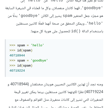
لكننا لم نغيّر هنا قيمة الكائن
من
إلى
'hello'
'hello'
، فهما كائنان منفصلان، وكل ما فعلناه في الشيفرة السابقة
'goodbye'
هو مجرّد جعل المتغير
يشير إلى الكائن
بدلًا من
'goodbye'
spam
، ويمكن التحقق من صحة أنهما فعلًا كائنين مستقلين
'hello'
باستخدام الدالة
للحصول على هوية كل منهما:
()id
>>>
 spam 
=
'hello'
>>>
 id
(
spam
)
40718944
>>>
 spam 
=
'goodbye'
>>>
 id
(
spam
)
40719224
ومنه نجد أنّ لهذين الكائنين النصيين هويتان مختلفتان (40718944 و
40719224) نظرًا لكونهما كائنين مستقلين، بينما يمكن تغيير قيمة
المتغيرات التي تشير إلى كائنات متغيرة، مثل القوائم والصفوف مع
الحفاظ على نفس الهوية. دعنا نكتب على سبيل المثال الشيفرات التالية