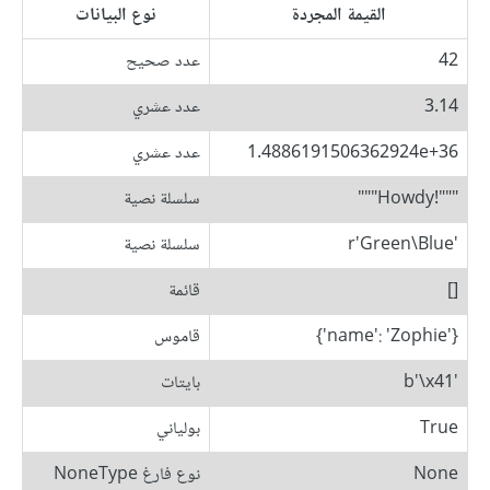
القيمة المجردة
نوع البيانات
42
عدد صحيح
3.14
عدد عشري
1.4886191506362924e+36
عدد عشري
"""!Howdy"""
سلسلة نصية
'r'Green\Blue
سلسلة نصية
[]
قائمة
{'name': 'Zophie'}
قاموس
'b'\x41
بايتات
True
بولياني
None
نوع فارغ NoneType