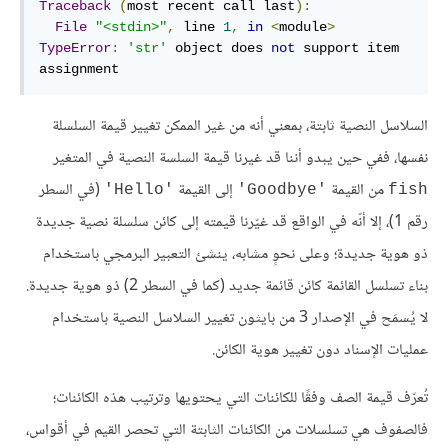
Traceback
(
most recent call last
):
File
"<stdin>"
,
 line 
1
,
in
<
module
>
TypeError
:
'str'
 object does 
not
 support item 
assignment
السلاسل النصية ثابتة، بمعني أنه من غير الممكن تغيير قيمة السلسلة
نفسها، ففي حين يبدو أننا قد غيرنا قيمة السلسة النصية في المتغير
من القيمة
إلى القيمة
(في السطر
'Hello'
'Goodbye'
fish
رقم 1)، إلا أنّه في الواقع قد غيّرنا قيمته إلى كائن سلسلة نصية جديدة
ذو هوية جديدة؛ وعلى نحوٍ مشابه، ينشئ التعبير البرمجي باستخدام
بناء تسلسل القائمة كائن قائمة جديد (كما في السطر 2) ذو هوية جديدة.
لا يُسمَح في الإصدار 3 من بايثون تغيير السلاسل النصية باستخدام
عمليات الإسناد دون تغيير هوية الكائن.
تُعرّف قيمة الصف وفقًا للكائنات التي يحتويها وترتيب هذه الكائنات؛
فالصفوف هي تسلسلات من الكائنات الثابتة التي تحصر القيم في أقواس،