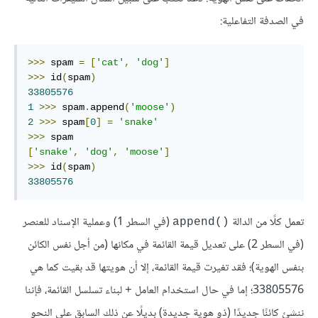
في الصدفة التفاعلية:
>>>
 spam 
=
[
'cat'
,
'dog'
]
>>>
 id
(
spam
)
33805576
1
>>>
 spam
.
append
(
'moose'
)
2
>>>
 spam
[
0
]
=
'snake'
>>>
[
'snake'
,
'dog'
,
'moose'
]
>>>
 id
(
spam
)
33805576
تعمل كلًا من الدالة
(في السطر 1) وعملية الإسناد للعنصر
()append
(في السطر 2) على تعديل قيمة القائمة في مكانها (من أجل نفس الكائن
بنفس الهوية)؛ فقد تغيرت قيمة القائمة، إلا أن هويتها قد بقيت كما هي
33805576؛ إما في حال استخدام العامل
لبناء تسلسل القائمة، فإننا
+
ننشئ كائنًا جديدًا (ذو هوية جديدة) بديلًا عن ذلك السابق على النحو