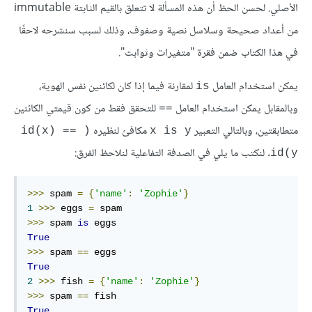
الأصلي. لحسن الحظ أن هذه المسألة لا تتعلق بالقيم الثابتة immutable
من أعداد صحيحة وسلاسل نصية وصفوف، وذلك لسبب سنشرحه لاحقًا
في هذا الكتاب ضمن فقرة "متغيرات وثوابت".
يمكن استخدام العامل
لمقارنة فيما إذا كان لكائنين نفس الهوية،
is
وبالمقابل يمكن استخدام العامل
للتحقق فقط من كون قيمتي الكائنين
==
متطابقتين، وبالتالي التعبير
مكافئ لنظيره
(id(x) == 
x is y
. لنكتب ما يلي في الصدفة التفاعلية لنلاحظ الفرق:
id(y
>>>
 spam 
=
{
'name'
:
'Zophie'
}
1
>>>
 eggs 
=
>>>
 spam 
is
True
>>>
 spam 
==
True
2
>>>
 fish 
=
{
'name'
:
'Zophie'
}
>>>
 spam 
==
True