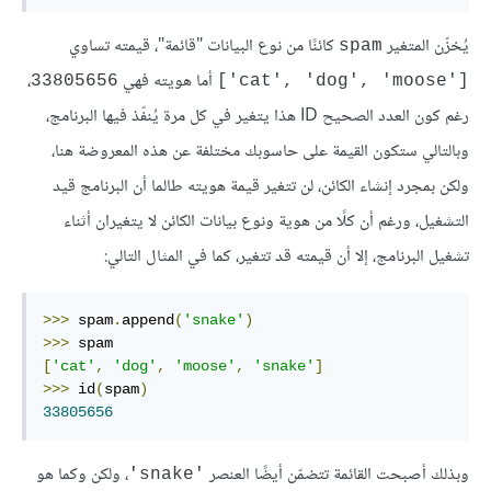
يُخزّن المتغير
كائنًا من نوع البيانات "قائمة"، قيمته تساوي
spam
أما هويته فهي
،
33805656
['cat', 'dog', 'moose']
رغم كون العدد الصحيح ID هذا يتغير في كل مرة يُنفّذ فيها البرنامج،
وبالتالي ستكون القيمة على حاسوبك مختلفة عن هذه المعروضة هنا،
ولكن بمجرد إنشاء الكائن، لن تتغير قيمة هويته طالما أن البرنامج قيد
التشغيل، ورغم أن كلًا من هوية ونوع بيانات الكائن لا يتغيران أثناء
تشغيل البرنامج، إلا أن قيمته قد تتغير، كما في المثال التالي:
>>>
 spam
.
append
(
'snake'
)
>>>
[
'cat'
,
'dog'
,
'moose'
,
'snake'
]
>>>
 id
(
spam
)
33805656
وبذلك أصبحت القائمة تتضمّن أيضًا العنصر
، ولكن وكما هو
'snake'