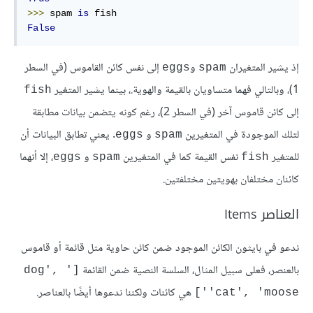
>>>
 spam 
is
False
إذ يشير المتغيران
و
إلى نفس كائن القاموس (في السطر
eggs
spam
1)، وبالتالي فهما متساويان بالقيمة والهوية.، بينما يشير المتغير
fish
إلى كائن قاموس آخر (في السطر 2)، رغم كونه يتضمن بيانات مطابقة
لتلك الموجودة في المتغيرين
و
. يعني تطابق البيانات أن
eggs
spam
للمتغير
نفس القيمة كما في المتغيرين
و
، إلا أنهما
eggs
spam
fish
كائنان مختلفان بهويتين مختلفتين.
العناصر Items
ندعو في بايثون الكائن الموجود ضمن كائن حاوية مثل قائمة أو قاموس
بالعنصر، فعلى سبيل المثال، السلسة النصية ضمن القائمة
['dog', 
هي كائنات ولكننا ندعوها أيضًا بالعناصر.
'cat', 'moose']