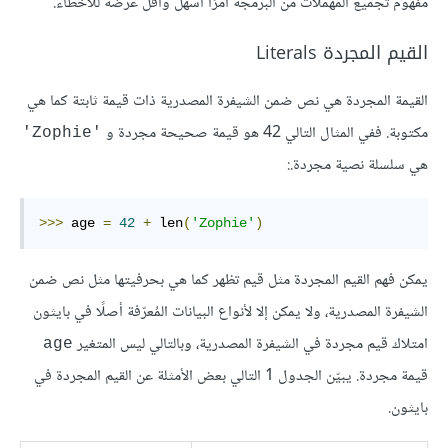
مفهوم تجميع المهملات من البرمجة أمرًا أسهل وأقل عرضة للأخطاء.
القيم المجردة Literals
القيمة المجردة هي نص ضمن الشيفرة المصدرية ذات قيمة ثابتة كما هي
مكتوبة. ففي المثال التالي 42 هو قيمة صحيحة مجردة و
'Zophie'
هي سلسلة نصية مجردة.:
>>>
 age 
=
42
+
 len
(
'Zophie'
)
يمكن فهم القيم المجردة مثل قيم تظهر كما هي بحرفيتها مثل نص ضمن
الشيفرة المصدرية، ولا يمكن إلا لأنواع البيانات المُعرّفة أصلًا في بايثون
امتلاك قيم مجردة في الشيفرة المصدرية، وبالتالي ليس المتغير
age
قيمة مجردة. يبيّن الجدول 1 التالي بعض الأمثلة عن القيم المجردة في
بايثون.