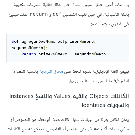
بأي لغات أخرى. فعلى سبيل المثال، في الدالة التالية المعرفات مكتوبة
باللغة الاسبانية، في حين بقيت الكلمتين
و
المفتاحيتين
return
def
في بايثون بالإنجليزية:
def
 agregarDosN
ú
meros
(
primerN
ú
mero
,
segundoN
ú
mero
):
return
 primerN
ú
mero 
+
 segundoN
ú
mero
تهيمن اللغة الإنجليزية لسوء الحظ على
مجال البرمجة
بالنسبة للتعداد
البالغ 6.5 مليار من غير الناطقين بها.
الكائنات Objects والقيم Values والنسخ Instances
والهويات Identities
يمثّل الكائن جزءًا من البيانات سواء كانت عددًا أو بعضًا من النصوص أو
هيكل بيانات أكثر تعقيدًا، مثل القائمة، أو القاموس. ويمكن تخزين الكائنات