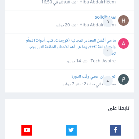
Hiba Abdalrheem · نشر
الثلاثاء في 16:50
لغة solidity
3
Hiba Abdalrheem · نشر
20 يوليو
ما هي أفضل المصادر المجانية (كورسات، كتب، أدوات) لتعلّم
واحترام لغة C++، وما هي أهم الأخطاء الشائعة التي يجب
4
تجنبها؟
Tech_Aspire · نشر
14 يوليو
كم علي ان اعطي وقت للدورة
4
محمد سداتي صامد2 · نشر
7 يوليو
تابعنا على