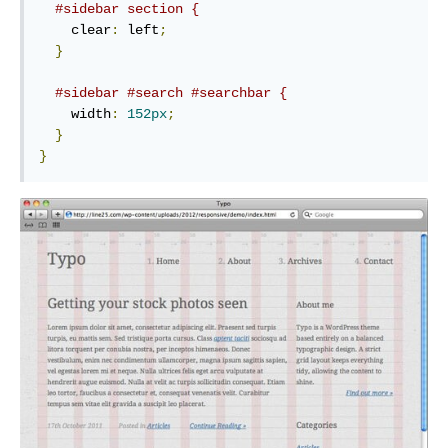
#sidebar section {
    clear
:
 left
;
}
#sidebar #search #searchbar {
    width
:
152px
;
}
}