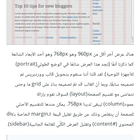
هناك عرض آخر أقل من 960px وهو 768px وهو أحد الأبعاد الشائعة
كما ذكرنا آنفًا (تجد هذا العرض شائعًا في الوضع الطولي(portrait)
للأجهزة اللوحية). لقد قلنا أننا سنقوم بتحويل قالب ووردبريس تم
تصميمه سابقًا، وبما أنّ القالب قد تمّ تصميمه بناءً على grid ما وحتى
نتماشى مع تقسيم الصفحة(layout) فسوف نقوم بإزالة
عمود(column) ليبقى لدينا 758px. يمكن عندها للتقسيم الأصلي
للصفحة أن يتقلص وذلك عن طريق تقليل قيمة الـmargin الخاصة بـdiv
المحتوى (#content) وتقليل العرض الكُلّي للقائمة الجانبية(sidebar).