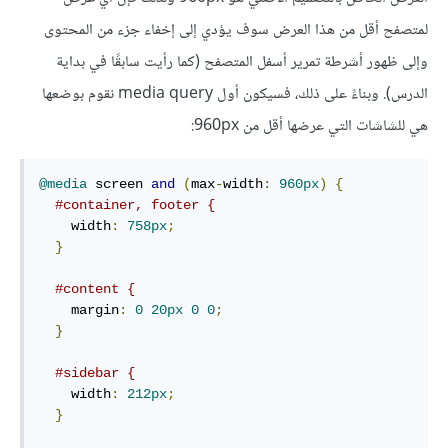
لمتصفح أقل من هذا العرض سوف يؤدي إلى إخفاء جزء من المحتوى
وإلى ظهور أشرطة تمرير أسفل المتصفح (كما رأيت سابقًا في بداية
الدرس). وبناءً على ذلك، فسيكون أول media query نقوم بوضعها
هي للشاشات التي عرضها أقل من 960px:
@media
 screen 
and
(
max
-
width
:
960px
)
{
#container, footer {
    width
:
758px
;
}
#content {
    margin
:
0
20px
0
0
;
}
#sidebar {
    width
:
212px
;
}