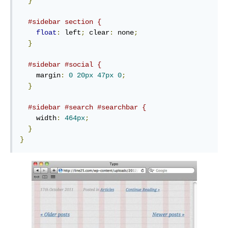
}
#sidebar section {
float
:
 left
;
 clear
:
 none
;
}
#sidebar #social {
    margin
:
0
20px
47px
0
;
}
#sidebar #search #searchbar {
    width
:
464px
;
}
}