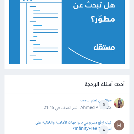
أحدث أسئلة البرمجة
سؤال عن تعلم البرمجه
5
Ahmed Alhafiz2 · نشر
الثلاثاء في 21:45
كيف ارفع مشروعي بالواجهات الأمامية والخلفية على
استضافة InfinityFree؟
4