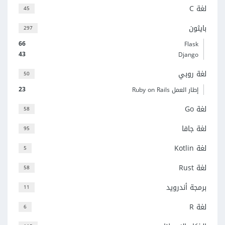
لغة C
45
بايثون
297
66
Flask
43
Django
لغة روبي
50
23
إطار العمل Ruby on Rails
لغة Go
58
لغة جافا
95
لغة Kotlin
5
لغة Rust
58
برمجة أندرويد
11
لغة R
6