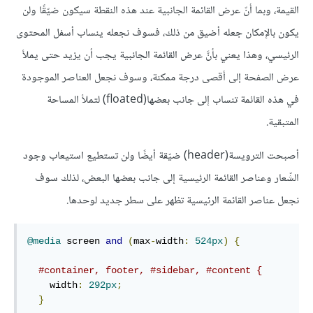
القيمة، وبما أنّ عرض القائمة الجانبية عند هذه النقطة سيكون ضيّقًا ولن
يكون بالإمكان جعله أضيق من ذلك، فسوف نجعله ينساب أسفل المحتوى
الرئيسي، وهذا يعني بأنَّ عرض القائمة الجانبية يجب أن يزيد حتى يملأ
عرض الصفحة إلى أقصى درجة ممكنة، وسوف نجعل العناصر الموجودة
في هذه القائمة تنساب إلى جانب بعضها(floated) لتملأ المساحة
المتبقية.
أصبحت الترويسة(header) ضيّقة أيضًا ولن تستطيع استيعاب وجود
الشّعار وعناصر القائمة الرئيسية إلى جانب بعضها البعض، لذلك سوف
نجعل عناصر القائمة الرئيسية تظهر على سطر جديد لوحدها.
@media
 screen 
and
(
max
-
width
:
524px
)
{
#container, footer, #sidebar, #content {
    width
:
292px
;
}