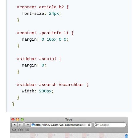
#content article h2 {
    font
-
size
:
24px
;
}
#content .postinfo li {
    margin
:
0
10px
0
0
;
}
#sidebar #social {
    margin
:
0
;
}
#sidebar #search #searchbar {
    width
:
230px
;
}
}