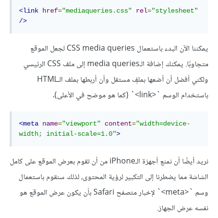
<link
href
=
"mediaqueries.css"
rel
=
"stylesheet"
/>
يمكننا الآن البدء باستعمال CSS media queries لجعل الموقع
متجاوبًا. يمكنك إضافة الـmedia queries إلى ملف CSS الرئيسي
ولكني أفضل أن أضعها بملفٍ مستقل وأن أربطها بملف الـHTML
باستخدام الوسم `<link>` (كما هو موضح في الأعلى).
<meta
name
=
"viewport"
content
=
"width=device-
width; initial-scale=1.0"
>
نريد أيضًا أن نمنع أجهزة الـiPhone من أن تقوم بعرض الموقع على كامل
الشاشة مما يضطرنا إلى التكبير لرؤية المحتوى، لذلك سنقوم باستعمال
وسم `<meta>` لإخبار متصفح Safari بأن يكون عرض الموقع هو
نفسه عرض الجهاز.