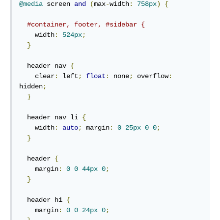
@media
 screen 
and
(
max
-
width
:
758px
)
{
#container, footer, #sidebar {
    width
:
524px
;
}
  header nav 
{
    clear
:
 left
;
float
:
 none
;
 overflow
:
hidden
;
}
  header nav li 
{
    width
:
auto
;
 margin
:
0
25px
0
0
;
}
  header 
{
    margin
:
0
0
44px
0
;
}
  header h1 
{
    margin
:
0
0
24px
0
;