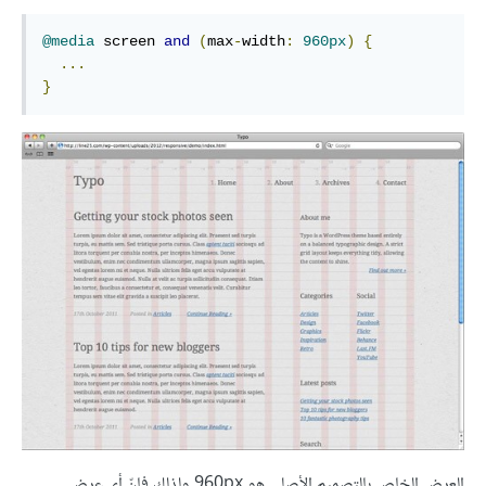
@media
 screen 
and
(
max
-
width
:
960px
)
{
...
}
العرض الخاص بالتصميم الأصلي هو 960px ولذلك فإنّ أي عرض