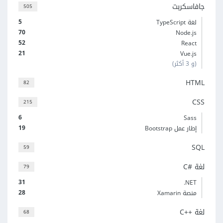
جافاسكربت
505
5
لغة TypeScript
70
Node.js
52
React
21
Vue.js
(و 3 أكثر)
HTML
82
CSS
215
6
Sass
19
إطار عمل Bootstrap
SQL
59
لغة C#‎
79
31
‎.NET
28
منصة Xamarin
لغة C++‎
68