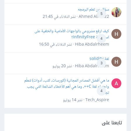
سؤال عن تعلم البرمجه
5
Ahmed Alhafiz2 · نشر
الثلاثاء في 21:45
كيف ارفع مشروعي بالواجهات الأمامية والخلفية على
استضافة InfinityFree؟
4
Hiba Abdalrheem · نشر
الثلاثاء في 16:50
لغة solidity
3
Hiba Abdalrheem · نشر
20 يوليو
ما هي أفضل المصادر المجانية (كورسات، كتب، أدوات) لتعلّم
واحترام لغة C++، وما هي أهم الأخطاء الشائعة التي يجب
4
تجنبها؟
Tech_Aspire · نشر
14 يوليو
تابعنا على