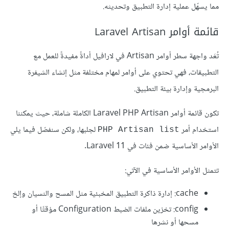
مما يسهّل عملية إدارة التطبيق وتحديثه.
قائمة أوامر Laravel Artisan
تُعَد واجهة سطر أوامر Artisan في لارافيل أداةً مفيدةً للعمل مع
التطبيقات، فهي تحتوي على أوامر لمهام مختلفة مثل إنشاء الشيفرة
البرمجية وإدارة بيئة التطبيق.
تكون قائمة أوامر Laravel PHP Artisan الكاملة شاملة، حيث يمكننا
استخدام أمر
لجلبها، ولكن سنفصّل فيما يلي
PHP Artisan list
الأوامر الأساسية ضمن فئات في Laravel 11.
تتمثل الأوامر الأساسية في الآتي:
cache: إدارة ذاكرة التطبيق المخبئية مثل المسح والنسيان وإلخ
config: تخزين ملفات الضبط Configuration مؤقتًا أو
مسحها أو نشرها