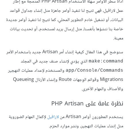
أداة سطر الأوامر سهلة الاستخدام PHP Artisan المدمجة مع إطار
عمل لارافيل، فهي تتيح لنا تنفيذ أوامر جاهزة مثل إنشاء جداول قواعد
البيانات، أو تشغيل خادم التطوير المحلي، كما تتيح لنا تنفيذ أوامر جديدة
خاصة بنا ننشؤها بأنفسنا، مثل إرسال بريد لمستخدم، أو تحديث بيانات
معينة.
سنوضح في هذا المقال كيفية إنشاء أمر Artisan جديد باستخدام الأمر
الذي يؤدي لإنشاء صنف جديد في المجلد
make:command
والمستخدَم لإعداد عمليات التهجير
app/Console/Commands
Migrations وقوائم الوِجهات Route وإنشاء الأرتال Queueing
والأصناف والمهام الأخرى.
نظرة عامة على PHP Artisan
يستخدم المطورون أوامر Artisan من
لارافيل
لإكمال المهام الضوروية
مثل إنشاء عمليات التهجير، ونشر موارد الحزم.