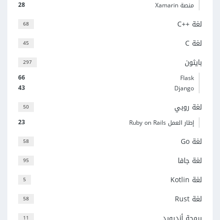
28
منصة Xamarin
لغة C++‎
68
لغة C
45
بايثون
297
66
Flask
43
Django
لغة روبي
50
23
إطار العمل Ruby on Rails
لغة Go
58
لغة جافا
95
لغة Kotlin
5
لغة Rust
58
برمجة أندرويد
11