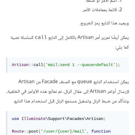
اسم الأمر أو صنفه
قائمة بمعاملات الأمر
ويعيد هذا التابع رمز الخروج.
يمكن أيضًا تمرير أمر Artisan بالكامل إلى التابع
كسلسلة نصية
call
كما يلي:
Artisan
::
call
(
'mail:send 1 --queue=default'
);
يمكن استخدام التابع
مع الصنف Facade من Artisan
queue
لإرسال أوامر Artisan إلى عمّال الرتل، ثم نعالَج هذه الأوامر في الخلفية،
ونتأكّد من ضبط الرتل وتشغيل مستمع الرتل قبل استخدام هذا التابع.
use
Illuminate
\Support\Facades\Artisan
;
Route
::
post
(
'/user/{user}/mail'
,
function