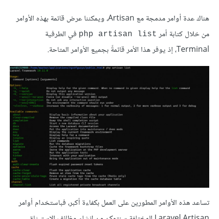
هناك عدة أوامر مدمجة مع Artisan، ويمكننا عرض قائمة بهذه الأوامر
من خلال كتابة أمر
في الطرفية
php artisan list
Terminal، إذ يوفر هذا الأمر قائمةً بجميع الأوامر المتاحة.
تساعد هذه الأوامر المطورين على العمل بكفاءة أكبر، فباستخدام أوامر
Laravel Artisan المختلفة سنتمكن من إنشاء وظائف الاستيثاق