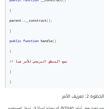
public
function
 __construct
()
{
parent
::
__construct
();
}
public
function
 handle
()
{
// نضع المنطق البرمجي للأمر هنا
}
}
الخطوة 2: تعريف الأمر
عند تنفيذ بعض أوامر Artisan، قد نحتاج أحيانًا لأن يُدخل المستخدم