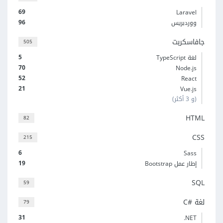
69
Laravel
96
ووردبريس
جافاسكربت
505
5
لغة TypeScript
70
Node.js
52
React
21
Vue.js
(و 3 أكثر)
HTML
82
CSS
215
6
Sass
19
إطار عمل Bootstrap
SQL
59
لغة C#‎
79
31
‎.NET