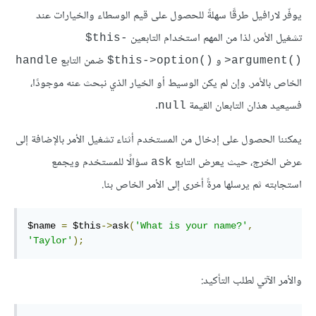
يوفّر لارافيل طرقًا سهلةً للحصول على قيم الوسطاء والخيارات عند
تشغيل الأمر، لذا من المهم استخدام التابعين
‎$this-
و
ضمن التابع
handle
‎$this->option()‎
>argument()‎
الخاص بالأمر. وإن لم يكن الوسيط أو الخيار الذي نبحث عنه موجودًا،
فسيعيد هذان التابعان القيمة
.
null
يمكننا الحصول على إدخال من المستخدم أثناء تشغيل الأمر بالإضافة إلى
عرض الخرج، حيث يعرض التابع
سؤالًا للمستخدم ويجمع
ask
استجابته ثم يرسلها مرةً أخرى إلى الأمر الخاص بنا.
$name 
=
 $this
->
ask
(
'What is your name?'
,
'Taylor'
);
والأمر الآتي لطلب التأكيد: