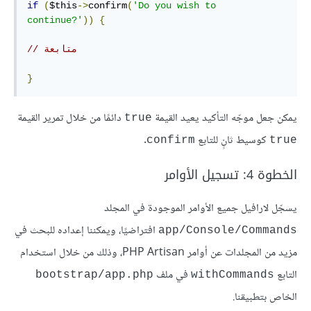
if
(
$this
->
confirm
(
'Do you wish to 
continue?'
))
{
// متابعة
}
يمكن جعل موجّه التأكيد يعيد القيمة
دائمًا من خلال تمرير القيمة
true
كوسيط ثانٍ للتابع
.
confirm
true
الخطوة 4: تسجيل الأوامر
يسجّل لارافيل جميع الأوامر الموجودة في المجلد
افتراضيًا، ويمكننا إعداده للبحث في
app/Console/Commands
مزيد من المجلدات عن أوامر PHP Artisan، وذلك من خلال استخدام
التابع
في ملف
bootstrap/app.php
withCommands
الخاص بتطبيقنا.