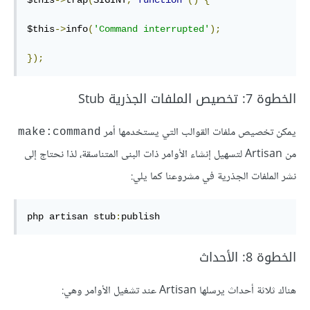
$this
->
trap
(
SIGINT
,
function
()
{
$this
->
info
(
'Command interrupted'
);
});
الخطوة 7: تخصيص الملفات الجذرية Stub
يمكن تخصيص ملفات القوالب التي يستخدمها أمر
make:command
من Artisan لتسهيل إنشاء الأوامر ذات البنى المتناسقة، لذا نحتاج إلى
نشر الملفات الجذرية في مشروعنا كما يلي:
php artisan stub
:
publish
الخطوة 8: الأحداث
هناك ثلاثة أحداث يرسلها Artisan عند تشغيل الأوامر وهي: