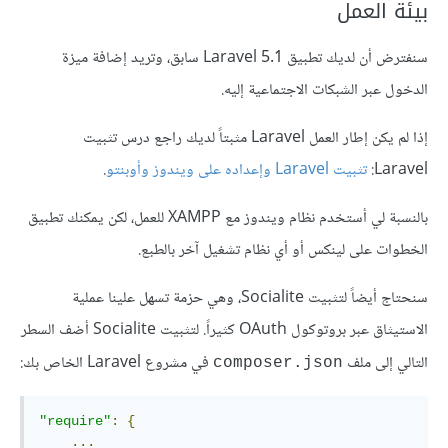
بيئة العمل
سنفترض أن لديك تطبيق Laravel 5.1 سابق، وتريد إضافة ميزة
الدخول عبر الشبكات الاجتماعية إليه.
إذا لم يكن إطار العمل Laravel مثبتاً لديك راجع درس تثبيت
Laravel:
تثبيت Laravel وإعداده على ويندوز وأوبنتو
.
بالنسبة لي أستخدم نظام ويندوز مع XAMPP للعمل، لكن يمكنك تطبيق
الخطوات على لينكس أو أي نظام تشغيل آخر بالطبع.
سنحتاج أيضاً لتثبيت Socialite، وهي حزمة تسهل علينا عملية
الاستيثاق عبر بروتوكول OAuth كثيراً. لتثبيت Socialite أضف السطر
التالي إلى ملف
في مشروع Laravel الخاص بك:
composer.json
"require"
:
{
...