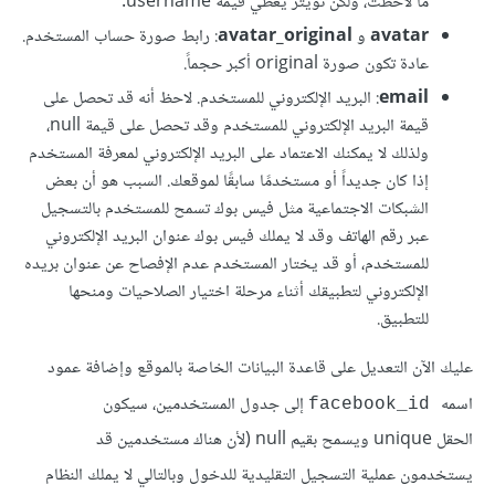
ما لاحظت، ولكن تويتر يعطي قيمة username.
avatar
و
avatar_original
: رابط صورة حساب المستخدم.
عادة تكون صورة original أكبر حجماً.
email
: البريد الإلكتروني للمستخدم. لاحظ أنه قد تحصل على
قيمة البريد الإلكتروني للمستخدم وقد تحصل على قيمة null،
ولذلك لا يمكنك الاعتماد على البريد الإلكتروني لمعرفة المستخدم
إذا كان جديداً أو مستخدمًا سابقًا لموقعك. السبب هو أن بعض
الشبكات الاجتماعية مثل فيس بوك تسمح للمستخدم بالتسجيل
عبر رقم الهاتف وقد لا يملك فيس بوك عنوان البريد الإلكتروني
للمستخدم، أو قد يختار المستخدم عدم الإفصاح عن عنوان بريده
الإلكتروني لتطبيقك أثناء مرحلة اختيار الصلاحيات ومنحها
للتطبيق.
عليك الآن التعديل على قاعدة البيانات الخاصة بالموقع وإضافة عمود
اسمه
إلى جدول المستخدمين، سيكون
facebook_id
الحقل unique ويسمح بقيم null (لأن هناك مستخدمين قد
يستخدمون عملية التسجيل التقليدية للدخول وبالتالي لا يملك النظام