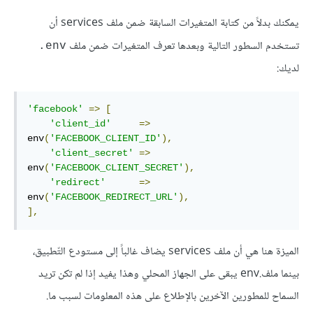
يمكنك بدلاً من كتابة المتغيرات السابقة ضمن ملف services أن
تستخدم السطور التالية وبعدها تعرف المتغيرات ضمن ملف
env.
لديك:
'facebook'
=>
[
'client_id'
=>
env
(
'FACEBOOK_CLIENT_ID'
),
'client_secret'
=>
env
(
'FACEBOOK_CLIENT_SECRET'
),
'redirect'
=>
env
(
'FACEBOOK_REDIRECT_URL'
),
],
الميزة هنا هي أن ملف services يضاف غالباً إلى مستودع التّطبيق،
بينما ملف.env يبقى على الجهاز المحلي وهذا يفيد إذا لم تكن تريد
السماح للمطورين الآخرين بالإطلاع على هذه المعلومات لسبب ما.