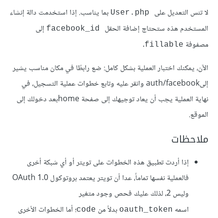
لا تنس التعديل على
بما يناسب. إذا استخدمت دالة إنشاء
User.php
المستخدم هذه ستحتاج إضافة الحقل
إلى
facebook_id
مصفوفة
.
fillable
الآن، يمكنك اختبار العملية بشكل كامل: ضع رابطًا في مكان مناسب يشير
إلىauth/facebook وانقر عليه وتابع خطوات عملية التسجيل، في
نهاية العملية يجب أن يعاد توجيهك إلى صفحة homeبعد دخولك إلى
الموقع.
ملاحظات
إذا أردت تطبيق هذه الخطوات على تويتر أو أي شبكة أخرى
فالعملية نفسها تماماً، عدا أن تويتر يعتمد بروتوكول OAuth 1.0
وليس 2، لذلك عليك فحص وجود متغير
اسمه
بدلاً من
؛ أما الخطوات الأخرى
code
oauth_token