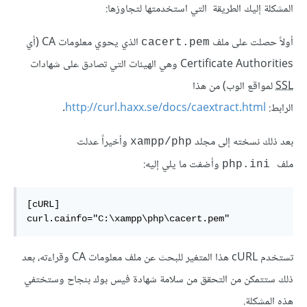
المشكلة إليك الطريقة التي استخدمتها لتجاوزها:
أولاً حصلت على ملف
الذي يحوي معلومات CA (أي
cacert.pem
Certificate Authorities وهي الهيئات التي تصادق على شهادات
SSL
لمواقع الوب) من هذا
الرابط:
http://curl.haxx.se/docs/caextract.html
.
بعد ذلك نسخته إلى مجلد
وأخيراً عدلت
xampp/php
ملف
وأضفت ما يلي إليه:
php.ini
[cURL] 

curl.cainfo="C:\xampp\php\cacert.pem"
تستخدم cURL هذا المتغير للبحث عن ملف معلومات CA وقراءته، بعد
ذلك ستتمكن من التحقق من سلامة شهادة فيس بوك بنجاح وستختفي
هذه المشكلة.