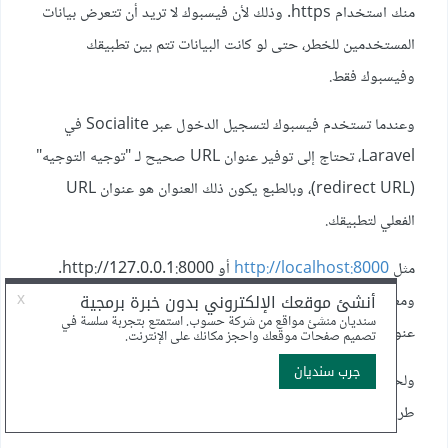
منك استخدام https. وذلك لأن فيسبوك لا تريد أن تتعرض بيانات
المستخدمين للخطر، حتى لو كانت البيانات تتم بين تطبيقك
وفيسبوك فقط.
وعندما تستخدم فيسبوك لتسجيل الدخول عبر Socialite في
Laravel، تحتاج إلى توفير عنوان URL صحيح لـ "توجيه التوجيه"
(redirect URL)، وبالطبع يكون ذلك العنوان هو عنوان URL
الفعلي لتطبيقك.
مثل
http://localhost:8000
أو http://127.0.0.1:8000.
ومعظم الشبكات الاجتماعية، بما في ذلك فيسبوك، تتوقع أن يكون
عنوان URL يبدأ بـ "https" عند التوجيه.
ولحل المشكلة عليك إما استخدام خادم محلي يدعم https عن
طريق تثبيت شهادة
SSL
على خادمك المحلي.