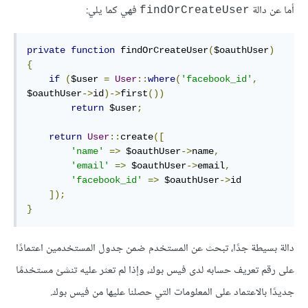
أما عن دالة
فهي كما يلي:
findOrCreateUser
private
function
 findOrCreateUser
(
$oauthUser
)
{
if
(
$user 
=
User
::
where
(
'facebook_id'
,
$oauthUser
->
id
)->
first
())
return
 $user
;
return
User
::
create
([
'name'
=>
 $oauthUser
->
name
,
'email'
=>
 $oauthUser
->
email
,
'facebook_id'
=>
 $oauthUser
->
id

]);
}
دالة بسيطة جدًا، تبحث عن المستخدم ضمن جدول المستخدمين اعتمادًا
على رقم تعريف حسابه لدى فيس بوك، وإذا لم تعثر عليه تنشئ مستخدمًا
جديدًا بالاعتماد على المعلومات التي حصلنا عليها من فيس بوك.