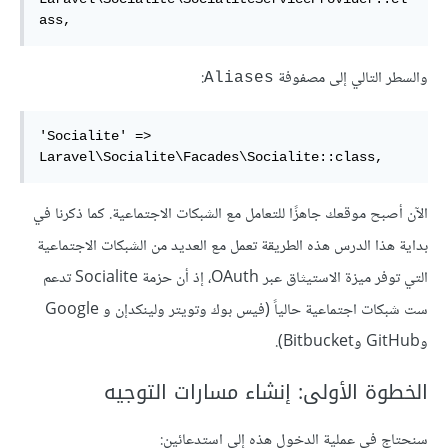
ass,
والسطر التالي إلى مصفوفة
:
Aliases
'Socialite' => 
Laravel\Socialite\Facades\Socialite::class,
الآن أصبح موقعك جاهزًا للتعامل مع الشبكات الاجتماعية. كما ذكرنا في
بداية هذا الدرس هذه الطريقة تعمل مع العديد من الشبكات الاجتماعية
التي توفر ميزة الاستيثاق عبر OAuth، إذ أن حزمة Socialite تدعم
ست شبكات اجتماعية حالياً (فيس بوك وتويتر ولينكدإن و Google
وGitHub وBitbucket).
الخطوة الأولى: إنشاء مسارات التوجيه
سنحتاج في عملية الدخول هذه إلى استدعائين: