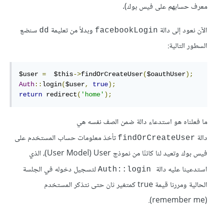
معرف حسابهم على فيس بوك).
الآن نعود إلى دالة
وبدلاً من تعليمة
سنضع
dd
facebookLogin
السطور التالية:
$user 
=
  $this
->
findOrCreateUser
(
$oauthUser
);
Auth
::
login
(
$user
,
true
);
return
 redirect
(
'home'
);
ما فعلناه هو استدعاء دالة ضمن الصف نفسه هي
دالة
تأخذ معلومات حساب المستخدم على
findOrCreateUser
فيس بوك وتعيد لنا كائنًا من نموذج User ‏(User Model)، الذي
استدعينا عليه دالة
لتسجيل دخوله في الجلسة
Auth::login
الحالية ومررنا قيمة true كمتغير ثان حتى نتذكر المستخدم
(remember me).