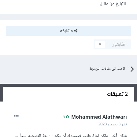
التبليغ عن مقال
مشاركة
متابعون
0
اذهب الى مقالات البرمجة
2 تعليقات
Mohammed Alathwari
3
نشر
3 ديسمبر 2023
شكرا أخي ولكن لماذ طلب فيسبوك أن يكون رابط التوجيه يبدأ بــ