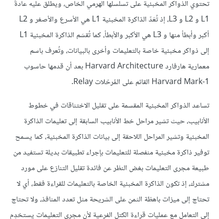
تحتوي الذواكر المخبئية على تسلسلها الهرمي الخاص، ويطلق عليه عادةً
L1 و L2 و L3، إذ تُعَدّ الذاكرة المخبئية L1 هي الأسرع والأصغر و L2
أكبر وأبطأ منها و L3 هي الأكبر والأبطأ، كما تُقسَم الذاكرة المخبئية L1
إلى ذواكر مخبئية خاصة بالتعليمات وأخرى بالبيانات، وتُعرف باسم
معمارية هارفارد Harvard Architecture بعد أن قدمها حاسوب
Harvard Mark-1 القائم على المُرحّلات Relay.
تساعد الذواكر المخبئية المقسمة على تقليل الاختناقات في خطوط
الأنابيب، حيث تشير مراحل خط الأنابيب السابقة إلى تعليمات الذاكرة
المخبئية وتشير المراحل اللاحقة إلى بيانات الذاكرة المخبئية، كما يسمح
توفير ذاكرة مخبئية منفصلة للتعليمات بإجراء تطبيقات بديلة تستفيد من
طبيعة مجرى التعليمات بغض النظر عن فائدة تقليل التنازع على مورد
مشترك، إذ تكون الذاكرة المخبئية الخاصة بالتعليمات للقراءة فقط، أي لا
تحتاج إلى ميزات باهظة الثمن على الشريحة مثل تعدد المنافذ، ولا تحتاج
إلى التعامل مع عمليات قراءة الكتل الفرعية لأن مجرى التعليمات يستخدِم