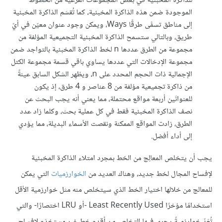
للذاكرة المخبئية في بعض المجموعات الفرعية من الخطوط
الموجودة ضمن هذه الذاكرة المخبئية، كما تُقسَم الذاكرة المخبئية
إلى مناطق تسمَّى طرقًا Ways، ويمكن وجود عنوان معيّن في أيّ
طريق، وبالتالي ستسمح الذاكرة المخبئية التجميعية المؤلفة من
مجموعة من الطرق عددها n لخط الذاكرة المخبئية بالتواجد ضمن
مجموعة الإدخالات التي عددها يساوي باقي قسمة مجموعة الكتل
الإجمالية ذات الحجم المحدد على n، ويظهِر الشكل السابق عينةً
من ذاكرة تجميعية مؤلفة من 8 عناصر و 4 طرق، إذ يكون
للعنوانَين أربعة مواقع محتملة، مما يعني أنه يجب البحث عن
نصف الذاكرة المخبئية فقط في كل عملية بحث، وكلما زاد عدد
الطرق، زادت المواقع الممكنة ونقصت الأسماء البديلة، مما يؤدي
إلى أداء أفضل.
يجب أن يتخلص المعالِج من الخط بمجرد امتلاء الذاكرة المخبئية
لإفساح المجال لخط جديد، وهناك العديد من
الخوارزميات
التي يمكن
للمعالج من خلالها اختيار الخط الذي سيتخلص منه مثل خوارزمية الأقل
استخدامًا مؤخرًا Least Recently Used -أو LRU اختصارًا- والتي
تُعَدّ خوارزميةً يجري فيها التخلص من أقدم خط غير مستخدَم لإفساح