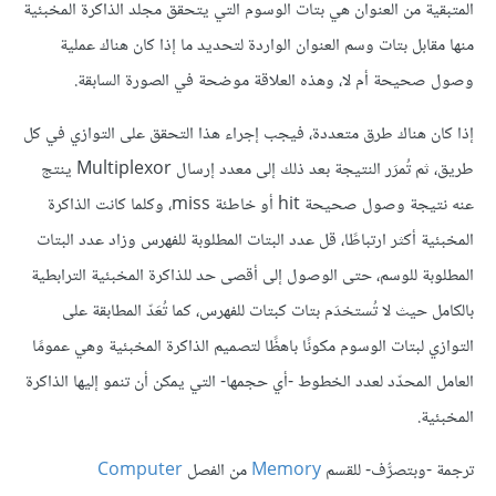
المتبقية من العنوان هي بتات الوسوم التي يتحقق مجلد الذاكرة المخبئية
منها مقابل بتات وسم العنوان الواردة لتحديد ما إذا كان هناك عملية
وصول صحيحة أم لا، وهذه العلاقة موضحة في الصورة السابقة.
إذا كان هناك طرق متعددة، فيجب إجراء هذا التحقق على التوازي في كل
طريق، ثم تُمرَر النتيجة بعد ذلك إلى معدد إرسال Multiplexor ينتج
عنه نتيجة وصول صحيحة hit أو خاطئة miss، وكلما كانت الذاكرة
المخبئية أكثر ارتباطًا، قل عدد البتات المطلوبة للفهرس وزاد عدد البتات
المطلوبة للوسم، حتى الوصول إلى أقصى حد للذاكرة المخبئية الترابطية
بالكامل حيث لا تُستخدَم بتات كبتات للفهرس، كما تُعَدّ المطابقة على
التوازي لبتات الوسوم مكونًا باهظًا لتصميم الذاكرة المخبئية وهي عمومًا
العامل المحدّد لعدد الخطوط -أي حجمها- التي يمكن أن تنمو إليها الذاكرة
المخبئية.
ترجمة -وبتصرُّف- للقسم
Memory
من الفصل
Computer