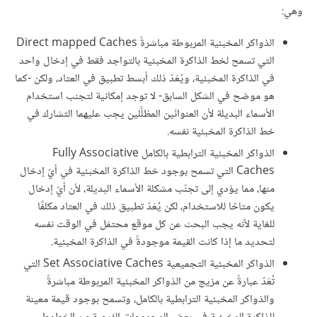
وهي:
الذواكر المخبئية المربوطة مباشرةً Direct mapped Caches
التي تسمح لخط الذاكرة المخبئية بالتواجد فقط في إدخال واحد
في الذاكرة المخبئية، ويُعَدّ ذلك أبسط تطبيق في العتاد، ولكن -كما
هو موضح في الشكل السابق- لا توجد إمكانية لتجنب استخدام
الأسماء البديلة لأن العنوانَين المظلَّلين يجب عليهما التشارك في
خط الذاكرة المخبئية نفسه.
الذواكر المخبئية الترابطية بالكامل Fully Associative
Caches التي تسمح بوجود خط الذاكرة المخبئية في أيّ إدخال
منها، مما يؤدي إلى تجنّب مشكلة الأسماء البديلة، لأن أيّ إدخال
يكون متاحًا للاستخدام، لكن يُعَدّ تطبيق ذلك في العتاد مكلفًا
للغاية لأنه يجب البحث عن كل موقع محتمَل في الوقت نفسه
لتحديد ما إذا كانت القيمة موجودةً في الذاكرة المخبئية.
الذواكر المخبئية التجميعية Set Associative Caches التي
تُعَدّ عبارةً عن مزيج من الذواكر المخبئية المربوطة مباشرةً
والذواكر المخبئية الترابطية بالكامل، وتسمح بوجود قيمة معينة