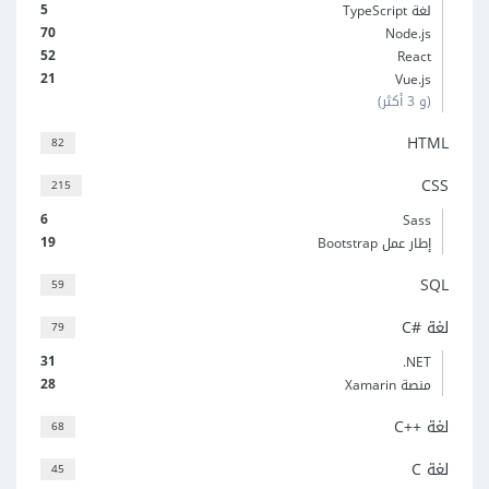
5
لغة TypeScript
70
Node.js
52
React
21
Vue.js
(و 3 أكثر)
HTML
82
CSS
215
6
Sass
19
إطار عمل Bootstrap
SQL
59
لغة C#‎
79
31
‎.NET
28
منصة Xamarin
لغة C++‎
68
لغة C
45