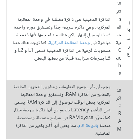
الذ
اكر
ة
الذاكرة المخبئية هي ذاكرة مضمَّنة في وحدة المعالجة
ا
الم
المركزية، وهي ذاكرة سريعة جدًا وتستغرق دورة واحدة
لأ
خب
فقط للوصول إليها، ولكن هناك حد لحجمها لأنها مُدمَجة
س
ئية
مباشرةً في
وحدة المعالجة المركزية
، كما توجد هناك عدة
ر
C
مستويات فرعية من الذاكرة المخبئية تسمى L1 و L2 و
ع
ac
L3 بسرعات متزايدة قليلًا عن بعضها البعض.
h
e
يجب أن تأتي جميع التعليمات وعناوين التخزين الخاصة
الذ
بالمعالج من الذاكرة RAM، وتستغرق وحدة المعالجة
اكر
المركزية بعض الوقت للوصول إلى الذاكرة RAM يسمى
ة
زمن التأخير Latency بالرغم من أنها ذاكرة سريعة جدًا،
R
كما تُخزَّن الذاكرة RAM في شرائح منفصلة ومخصصة
A
متصلة
باللوحة الأم
، مما يعني أنها أكبر بكثير من الذاكرة
M
المخبئية.