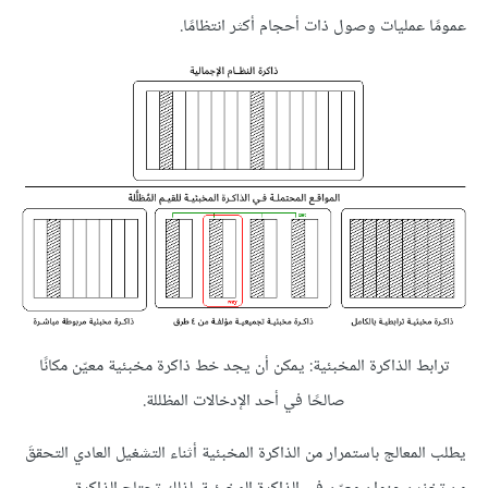
عمومًا عمليات وصول ذات أحجام أكثر انتظامًا.
ترابط الذاكرة المخبئية: يمكن أن يجد خط ذاكرة مخبئية معيّن مكانًا
صالحًا في أحد الإدخالات المظللة.
يطلب المعالج باستمرار من الذاكرة المخبئية أثناء التشغيل العادي التحققَ