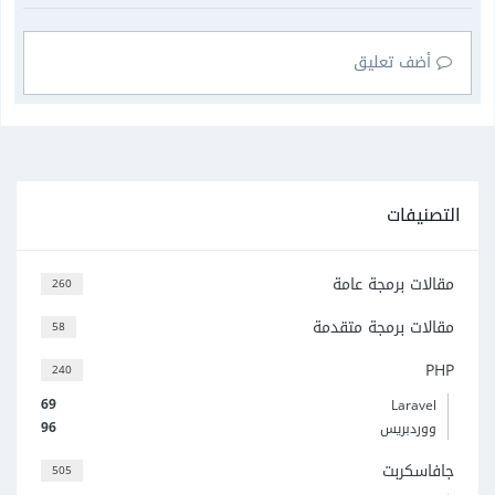
أضف تعليق
التصنيفات
مقالات برمجة عامة
260
مقالات برمجة متقدمة
58
PHP
240
69
Laravel
96
ووردبريس
جافاسكربت
505