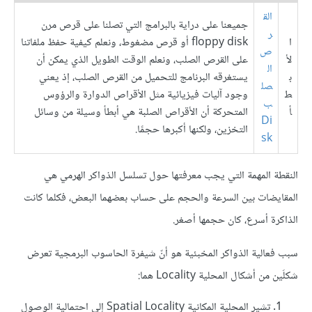
الق
جميعنا على دراية بالبرامج التي تصلنا على قرص مرن
ر
ا
floppy disk أو قرص مضغوط، ونعلم كيفية حفظ ملفاتنا
ص
لأ
على القرص الصلب، ونعلم الوقت الطويل الذي يمكن أن
ال
ب
يستغرقه البرنامج للتحميل من القرص الصلب، إذ يعني
صل
ط
وجود آليات فيزيائية مثل الأقراص الدوارة والرؤوس
ب
أ
المتحركة أن الأقراص الصلبة هي أبطأ وسيلة من وسائل
Di
التخزين، ولكنها أكبرها حجمًا.
sk
النقطة المهمة التي يجب معرفتها حول تسلسل الذواكر الهرمي هي
المقايضات بين السرعة والحجم على حساب بعضهما البعض، فكلما كانت
الذاكرة أسرع، كان حجمها أصغر.
سبب فعالية الذواكر المخبئية هو أنّ شيفرة الحاسوب البرمجية تعرض
شكلَين من أشكال المحلية Locality هما:
تشير المحلية المكانية Spatial Locality إلى احتمالية الوصول