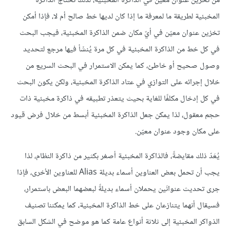
من تخزين عنوان معيّن في الذاكرة المخبئية، لذلك تحتاج الذاكرة
المخبئية لطريقة ما لمعرفة ما إذا كان لديها خط صالح أم لا، فإذا أمكن
تخزين عنوان معيّن في أيّ مكان ضمن الذاكرة المخبئية، فيجب البحث
في كل خط من الذاكرة المخبئية في كل مرة يُنشَأ فيها مرجع لتحديد
وصول صحيح أو خاطئ، كما يمكن الاستمرار في البحث السريع من
خلال إجرائه على التوازي في عتاد الذاكرة المخبئية، ولكن يكون البحث
في كل إدخال مكلفًا للغاية بحيث يتعذر تطبيقه في ذاكرة مخبئية ذات
حجم معقول، لذا يمكن جعل الذاكرة المخبئية أبسط من خلال فرض قيود
على مكان وجود عنوان معيّن.
يُعَدّ ذلك مقايضةً، فالذاكرة المخبئية أصغر بكثير من ذاكرة النظام، لذا
يجب أن تحمل بعض العناوين أسماء بديلة Alias للعناوين الأخرى، فإذا
جرى تحديث عنوانَين يحملان أسماء بديلةً لبعضهما البعض باستمرار،
فسيقال أنهما يتنازعان على خط الذاكرة المخبئية، كما يمكننا تصنيف
الذواكر المخبئية إلى ثلاثة أنواع عامة كما هو موضح في الشكل السابق