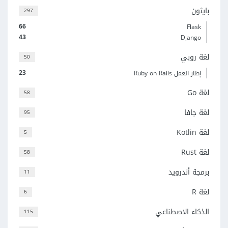
بايثون
297
66
Flask
43
Django
لغة روبي
50
23
إطار العمل Ruby on Rails
لغة Go
58
لغة جافا
95
لغة Kotlin
5
لغة Rust
58
برمجة أندرويد
11
لغة R
6
الذكاء الاصطناعي
115