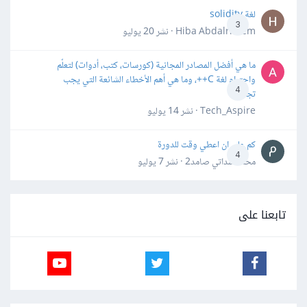
لغة solidity
3
Hiba Abdalrheem · نشر
20 يوليو
ما هي أفضل المصادر المجانية (كورسات، كتب، أدوات) لتعلّم
واحترام لغة C++، وما هي أهم الأخطاء الشائعة التي يجب
4
تجنبها؟
Tech_Aspire · نشر
14 يوليو
كم علي ان اعطي وقت للدورة
4
محمد سداتي صامد2 · نشر
7 يوليو
تابعنا على