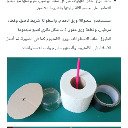
ثالثًا، انزع إحدى النهايات من كل سلك توصيل، ثم وصلها مع سطح
التماس على جسم الآلة وثبتها بالشريط اللاصق.
سنستخدم اسطوانة ورق الحمام، واسطوانة شريط لاصق، وغطاء
مرطبان، وقطعة ورق مقوى ذات شكل دائري لصنع مجموعة
الطبول. غلف الأسطوانات بورق الألمنيوم كما في الصورة، ثم أدخل
الأسلاك في الألمنيوم وألصقهم على جوانب الاسطوانات: