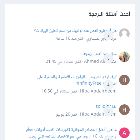
أحدث أسئلة البرمجة
هل أستطيع العمل عند الإنتهاء من قسم تحليل البيانات؟
2
عرفه جابر المنشاوي · نشر
منذ 16 ساعة
سؤال عن تعلم البرمجه
5
Ahmed Alhafiz2 · نشر
الثلاثاء في 21:45
كيف ارفع مشروعي بالواجهات الأمامية والخلفية على
استضافة InfinityFree؟
4
Hiba Abdalrheem · نشر
الثلاثاء في 16:50
لغة solidity
3
Hiba Abdalrheem · نشر
20 يوليو
ما هي أفضل المصادر المجانية (كورسات، كتب، أدوات) لتعلّم
واحترام لغة C++، وما هي أهم الأخطاء الشائعة التي يجب