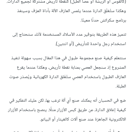
(كالقوس أو الريشة أو عصا الطبل) كنقطة تأريض مشتركة لجميع الدارات.
وهكذا ستُغلَق الدارة عندما يلمس العازف الآلة بأداة العزف وسينفذ
برنامج سكراتش حدثًا معينًا.
تتميز هذه الطريقة بتوفير عدد الأسلاك المستخدمة لأنك ستحتاج إلى
استخدام رجل واحدة للتأريض (أو اثنتين).
سنتعلم كيفية صنع مجموعة طبول في هذا المقال بسبب سهولة تنفيذ
المشروع إذ سنجعل العصي بمثابة نقطة تأريض، وهكذا عندما يقرع
العازف الطبول باستخدام العصي ستُغَلق الدارة الكهربائية ويُصدَر صوت
الطبلة.
ضع في الحسبان أنه يمكنك صنع أي آلة ترغب بها، لكن عليك التفكير في
كيفية إغلاق الدارة، عن طريق كبس الأزرار مثلًا. ينصح باستخدام الأزرار
الالكترونية الجاهزة عند صنع آلات كالغيتار أو البيانو.