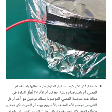
خامسًا، فكر الآن كيف ستغلق الدارة، هل ستغلقها باستخدام
العصي، أم باستخدام ريشة العزف، أم الأزرار؟ تُغلَق الدارة في
مثالنا عند ملامسة العصي، الموصولة بسلك توصيل مع أحد أرجل
التأريض، لجسم الآلة المغلف بالألمنيوم ويَصدُر الصوت؛ لكن نحتاج
طرقًا ملائمة للآلة المستخدمة، ففي مثال البيانو يُفضل استخدام