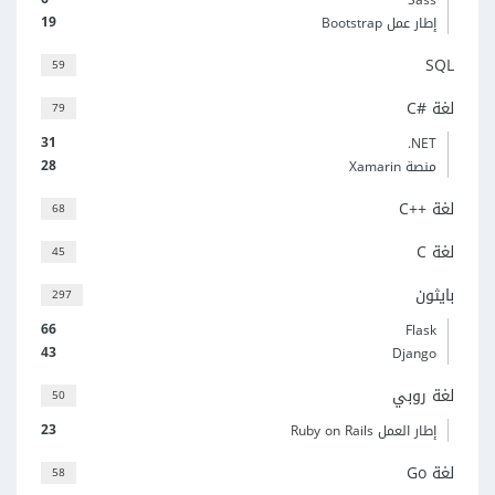
19
إطار عمل Bootstrap
SQL
59
لغة C#‎
79
31
‎.NET
28
منصة Xamarin
لغة C++‎
68
لغة C
45
بايثون
297
66
Flask
43
Django
لغة روبي
50
23
إطار العمل Ruby on Rails
لغة Go
58