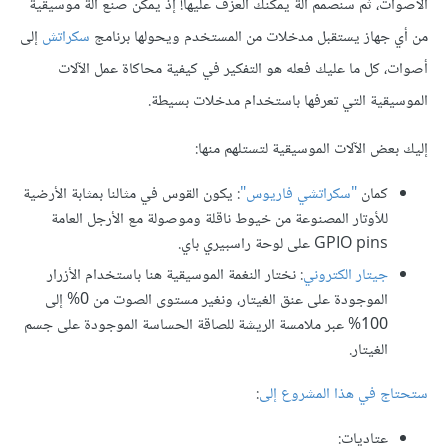
الأصوات، ثم سنصمم آلة يمكنك العزف عليها! إذ يمكن صنع آلة موسيقية
من أي جهاز يستقبل مدخلات من المستخدم ويحولها برنامج
سكراتش
إلى
أصوات، كل ما عليك فعله هو التفكير في كيفية محاكاة عمل الآلات
الموسيقية التي تعرفها باستخدام مدخلات بسيطة.
إليك بعض الآلات الموسيقية لتستلهم منها:
كمان
"سكراتشي فاريوس"
: يكون القوس في مثالنا بمثابة الأرضية
للأوتار المصنوعة من خيوط ناقلة وموصولة مع الأرجل العامة
GPIO pins على لوحة راسبيري باي.
جيتار الكتروني
: نختار النغمة الموسيقية هنا باستخدام الأزرار
الموجودة على عنق الغيتار، ونغير مستوى الصوت من 0% إلى
100% عبر ملامسة الريشة للصاقة الحساسة الموجودة على جسم
الغيتار.
ستحتاج في هذا المشروع إلى
:
عتاديات: