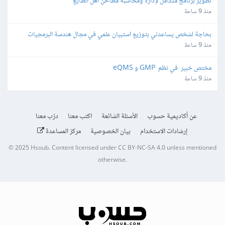
تطوير برنامج متكامل لإدارة ومحاسبة مطاحن أهل الطايع
منذ 9 ساعة
بحاجة لشخص يساعدني بتوزيع استبيان علمي في مجال هندسة البرمجيات
منذ 9 ساعة
مختص خبير  في نظم  GMP و eQMS
منذ 9 ساعة
عن أكاديمية حسوب
الأسئلة الشائعة
اكتب معنا
درّب معنا
إرشادات الاستخدام
بيان الخصوصية
مركز المساعدة
© 2025
Hsoub
.
Content licensed under
CC BY-NC-SA 4.0
unless mentioned
otherwise.