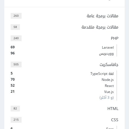
مقالات برمجة عامة
260
مقالات برمجة متقدمة
58
PHP
240
69
Laravel
96
ووردبريس
جافاسكربت
505
5
لغة TypeScript
70
Node.js
52
React
21
Vue.js
(و 3 أكثر)
HTML
82
CSS
215
6
Sass