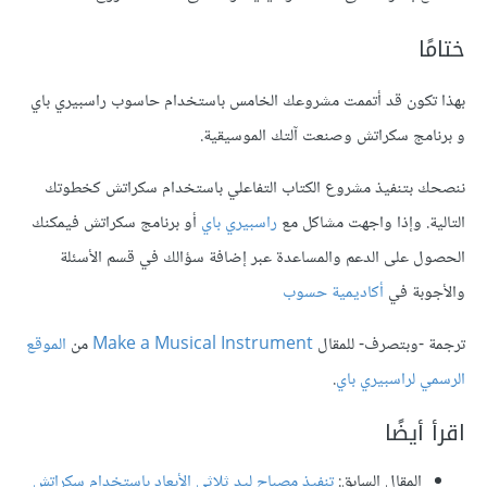
ختامًا
بهذا تكون قد أتممت مشروعك الخامس باستخدام حاسوب راسبيري باي
و برنامج سكراتش وصنعت آلتك الموسيقية.
ننصحك بتنفيذ مشروع الكتاب التفاعلي باستخدام سكراتش كخطوتك
التالية. وإذا واجهت مشاكل مع
راسبيري باي
أو برنامج سكراتش فيمكنك
الحصول على الدعم والمساعدة عبر إضافة سؤالك في قسم الأسئلة
والأجوبة في
أكاديمية حسوب
ترجمة -وبتصرف- للمقال
Make a Musical Instrument
من
الموقع
الرسمي لراسبيري باي
.
اقرأ أيضًا
المقال السابق:
تنفيذ مصباح ليد ثلاثي الأبعاد باستخدام سكراتش