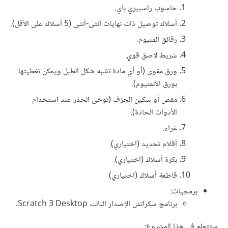
حاسوب راسبيري باي.
أسلاك توصيل ذات نهايات أنثى-أنثى (5 أسلاك على الأقل).
رقائق ألمنيوم.
شريط لاصق قوي.
ورق مقوى (أو أي مادة تشبه شكل الطبل ويمكن تغطيتها
بورق الألمنيوم).
مقص أو سكين الحِرَف (توخى الحذر عند استخدام
الأدوات الحادة).
غراء.
أقلام تحديد (اختياري).
بكرة أسلاك (اختياري).
قاطعة أسلاك (اختياري)
برمجيات:
برنامج سكراتش الإصدار الثالث Scratch 3 Desktop.
ستتعلم في هذا المشروع: