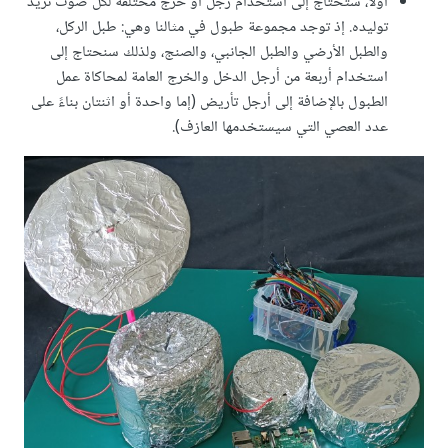
أولًا، ستحتاج إلى استخدام رجل أو خرج مختلفة لكل صوت تريد
توليده. إذ توجد مجموعة طبول في مثالنا وهي: طبل الركل،
والطبل الأرضي والطبل الجانبي، والصنج، ولذلك سنحتاج إلى
استخدام أربعة من أرجل الدخل والخرج العامة لمحاكاة عمل
الطبول بالإضافة إلى أرجل تأريض (إما واحدة أو اثنتان بناءً على
عدد العصي التي سيستخدمها العازف).