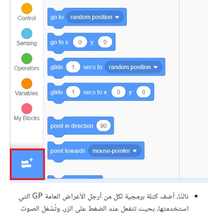
ثالثًا، أضف كتلة برمجية لكل من أرجل الأغراض العامة GP التي
استخدمتها، بحيث تتفعل عند الضغط على الزر، وتُشَغل الصوت