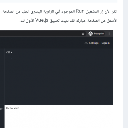
الأسفل من الصفحة. مبارك! لقد بنيت تطبيق Vue.js الأول لك.