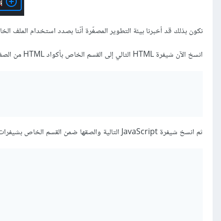
نكون بذلك قد أخبرنا بيئة التطوير المصغّرة أنّنا بصدد استخدام الملف الخاص بإط
انسخ الآن شيفرة HTML التالي إلى القسم الخاص بأكواد HTML من الصفحة الرئيسية لموقع jsfiddle:
ثم انسخ شيفرة JavaScript التالية والصقها ضمن القسم الخاص بشيفرات JavaScript في الصفحة الرئيسية الموقع: