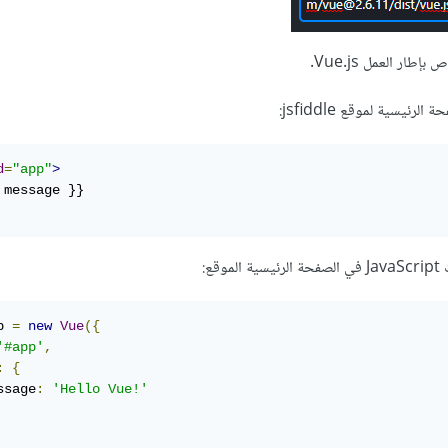
ار العمل Vue.js.
d
=
"app"
>
p 
=
new
Vue
({
'#app'
,
:
{
ssage
:
'Hello Vue!'