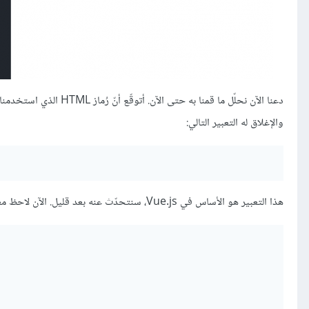
والإغلاق له التعبير التالي:
هذا التعبير هو الأساس في Vue.js، سنتحدّث عنه بعد قليل. الآن لاحظ معي شيفرة JavaScript التالية: