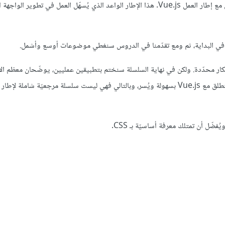
مرحبًا بك في هذه السلسلة الجديدة التي سنتعلّم من خلالها كيف سنتعامل مع إطار العمل Vue.js. هذا الإطار الواعد الذي يُسهّل العمل في تطوير
 البداية، ثم ومع تقدّمنا في الدروس سنغطي موضوعات أوسع وأشمل.
 محدّدة. ولكن في نهاية السلسلة سنختم بتطبيقين عمليين، يوضّحان معظم الأف
تمّت تغطيتها مسبقًا. هذه السلسلة هي سلسلة تعليمية، الهدف منها هو أن تنطلق مع Vue.js بسهولة ويُسر، وبالتالي فهي ليست سلسلة مرجعيّة شاملة 