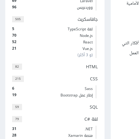
69
Laravel
 الواجهة الأمامية
96
ووردبريس
جافاسكربت
505
5
لغة TypeScript
70
Node.js
52
React
كار التي
21
Vue.js
لإطار العمل
(و 3 أكثر)
HTML
82
CSS
215
6
Sass
19
إطار عمل Bootstrap
SQL
59
لغة C#‎
79
31
‎.NET
28
منصة Xamarin