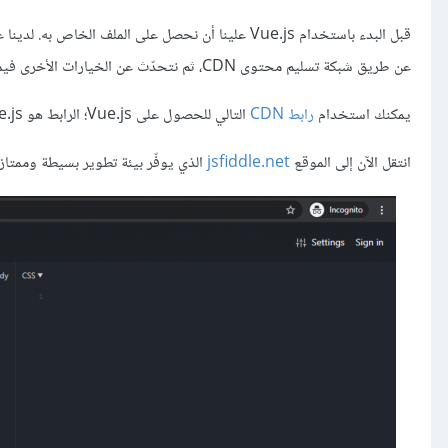
قبل البدء باستخدام Vue.js علينا أن نحصل على الملف
عن طريق شبكة تسليم محتوى CDN، ثم نتحدّث عن الخيارات الأخرى فيما بعد.
يمكنك استخدام
رابط CDN
التالي للحصول على Vue.js؛ الرابط هو unpkg.com/vue@2.6.11/dist/vue.js سنحتاج حاليًا إلى الرابط فقط.
انتقل الآن إلى الموقع
jsfiddle.net
الذي يوفّر بيئة تطوير بسيطة وممتازة لتجريب Vue.js دون تحميل أي شيء على حاسوبك. ستح