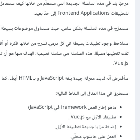
للتطبيقات Frontend Applications إلى حدّ بعيد.
سنتدرّج في هذه السلسلة بشكل سلس، حيث سنتناول موضوعات بسيطة في
ستلاحظ وجود تطبيقات بسيطة في كل درس، نشرح من خلالها فكرة أو أفكار
Vue.js.
سأفترض أنّه لديك معرفة جيدة بلغة JavaScript و بـ HTML أيضًا، كما ويُفضّل أن تمتلك معرفة أساسيّة بـ CSS.
سنتطرق في هذا المقال إلى النقاط التالية:
ماهو إطار العمل framework في JavaScript؟
تطبيقك الأوّل مع Vue.js.
إضافة مزايا جديدة لتطبيقنا الأوّل.
العمل على حاسوب محلّي.