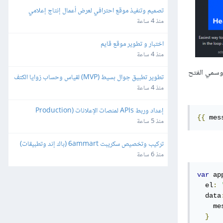
تصميم وتنفيذ موقع احترافي لعرض أعمال إنتاج إعلامي
منذ 4 ساعة
اختبار و تطوير موقع قايم
منذ 4 ساعة
حيث أنشأنا عنصر div وأسندنا له المعرّف app، ووضعنا ضمن وسمي الفتح
تطوير تطبيق جوال بسيط (MVP) لقياس وحساب زوايا الكتف
منذ 4 ساعة
إعداد وربط APIs لمنصات الإعلانات (Production 
{{
 mes
Ready)
منذ 5 ساعة
تركيب وتخصيص سكريبت 6ammart (باك إند وتطبيقات) 
ورفعه على السيرفر والمتجر
منذ 6 ساعة
var
 ap
  el
:
  data
    me
}