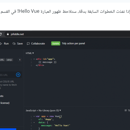
انقر الآن زر التشغيل Run الموجود في الزاوية اليسرى العليا من الصفحة. إذا نفذت الخطوات السابقة 