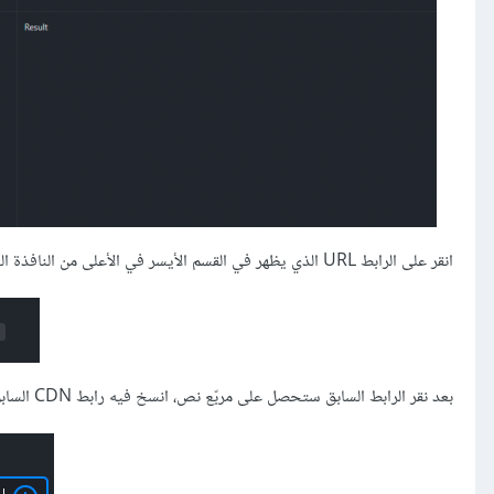
انقر على الرابط URL الذي يظهر في القسم الأيسر في الأعلى من النافذة السابقة، بجوار كلمة Resources:
بعد نقر الرابط السابق ستحصل على مربّع نص، انسخ فيه رابط CDN السابق، ثم انقر الزر المجاور الذي يظهر على شكل إشارة زائد: