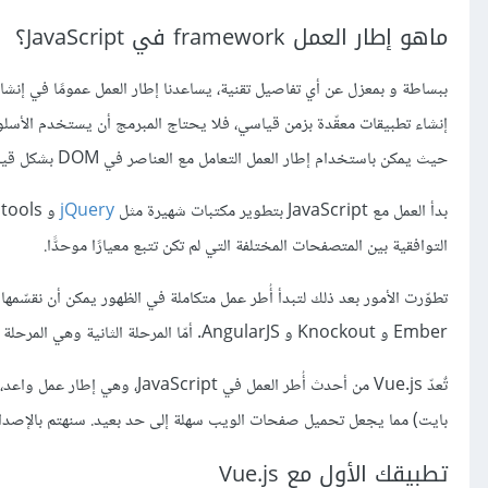
ماهو إطار العمل framework في JavaScript؟
ببساطة و بمعزل عن أي تفاصيل تقنية، يساعدنا إطار العمل عمومًا في إن
حيث يمكن باستخدام إطار العمل التعامل مع العناصر في DOM بشكل قياسي ومجرّد وسهل إلى حدّ بعيد.
بدأ العمل مع JavaScript بتطوير مكتبات شهيرة مثل
jQuery
التوافقية بين المتصفحات المختلفة التي لم تكن تتبع معيارًا موحدًّا.
Ember و Knockout و AngularJS. أمّا المرحلة الثانية وهي المرحلة الحالية فكانت مع أطر عمل مثل
بايت) مما يجعل تحميل صفحات الويب سهلة إلى حد بعيد. سنهتم بالإصدار Vue.js 2 مع التاكيد بأنّ ما سنأخذه هنا يمكن تطبيقه بسهولة في إصدارات لا
تطبيقك الأول مع Vue.js