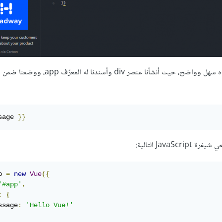
دعنا الآن نحلّل ما قمنا به حتى الآن. أتوقّع أنّ رُماز HTML الذي استخدمناه سهل وواضح، 
sage 
}}
p 
=
new
Vue
({
'#app'
,
:
{
ssage
:
'Hello Vue!'