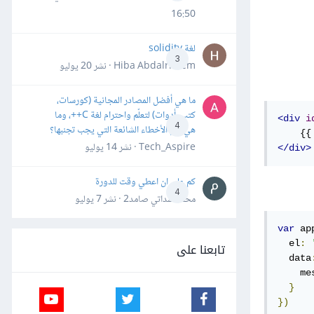
16:50
لغة solidity
3
Hiba Abdalrheem · نشر
20 يوليو
ما هي أفضل المصادر المجانية (كورسات،
كتب، أدوات) لتعلّم واحترام لغة C++، وما
<div
i
4
هي أهم الأخطاء الشائعة التي يجب تجنبها؟
Tech_Aspire · نشر
14 يوليو
</div>
كم علي ان اعطي وقت للدورة
4
محمد سداتي صامد2 · نشر
7 يوليو
var
 ap
  el
:
تابعنا على
  data
    me
}
})