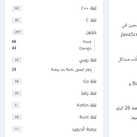
لغة C++‎
68
لغة C
45
مجين في
بايثون
297
إنشاء تطبيقات معقّدة بزمن قياسي، فلا يحتاج المبرمج أن يستخدم الأسلوب التقليدي القديم في التعامل مع نموذج كائنات المستند DOM باستخدام JavaScript،
66
Flask
43
Django
Java على نحو كبير، وقلّلت مشاكل
لغة روبي
50
23
إطار العمل Ruby on Rails
لغة Go
58
تطوّرت الأمور بعد ذلك لتبدأ أُطر عمل متكاملة في الظهور يمكن أن نقسّمها إلى مرحلتين أساسيتين. المرحلة الأولى كانت مع ظهور أُطر عمل مثل Backbone و
لغة جافا
95
لغة Kotlin
5
تٌعدّ Vue.js من أحدث أُطر العمل في JavaScript، وهي إطار عمل واعد، يجمع بين السهولة والمرونة والقوة، بالإضافة إلى صغر حجم الملف الخاص بها (فقط 26 كيلو
لغة Rust
58
برمجة أندرويد
11