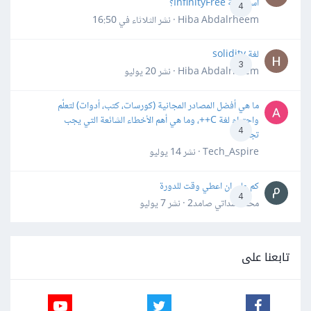
استضافة InfinityFree؟
4
Hiba Abdalrheem · نشر
الثلاثاء في 16:50
لغة solidity
3
Hiba Abdalrheem · نشر
20 يوليو
ما هي أفضل المصادر المجانية (كورسات، كتب، أدوات) لتعلّم
واحترام لغة C++، وما هي أهم الأخطاء الشائعة التي يجب
4
تجنبها؟
Tech_Aspire · نشر
14 يوليو
كم علي ان اعطي وقت للدورة
4
محمد سداتي صامد2 · نشر
7 يوليو
تابعنا على