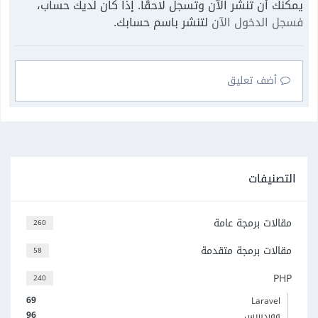
يمكنك أن تنشر الآن وتسجل لاحقًا. إذا كان لديك حساب،
فسجل الدخول الآن
لتنشر باسم حسابك.
أضف تعليق
التصنيفات
مقالات برمجة عامة
260
مقالات برمجة متقدمة
58
PHP
240
69
Laravel
96
ووردبريس