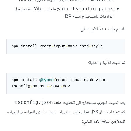
ستستخدم هذه المكتبة لتخصيص مكونات Ant Design
: ملحق لـ Vite يسمح بحل
vite-tsconfig-paths
الواردات باستخدام مسار JSX
للقيام بذلك ننفذ الأمر التالي:
npm install react
-
input
-
mask antd
-
style
ثم نثبت الأنواع التالية:
npm install 
@types
/
react
-
input
-
mask vite
-
tsconfig
-
paths 
--
save
-
dev
بعد تثبيت الحِزم، سنحتاج إلى تحديث ملف
tsconfig.json
لاستخدام مسار JSX. هذا يجعل استيراد الملفات أسهل للقراءة و الصيانة،
فبدلًا من كتابة الأمر التالي: