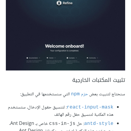
تثبيت المكتبات الخارجية
سنحتاج لتثبيت بعض
حزم
التي سنستخدمها في التطبيق:
npm
: لتنسيق حقول الإدخال، ستستخدم
هذه المكتبة لتنسيق حقل رقم الهاتف
: حل
خاص بـ Ant Design.
css-in-js
antd-style