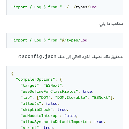
"import { Log } from "
../../
types
/
Log
سنكتب ما يلي:
"import { Log } from "
@
/types/
Log
لتحقيق ذلك، نضيف الكود التالي إلى ملف
:
tsconfig.json
{
"compilerOptions"
:
{
"target"
:
"ESNext"
,
"useDefineForClassFields"
:
true
,
"lib"
:
[
"DOM"
,
"DOM.Iterable"
,
"ESNext"
],
"allowJs"
:
false
,
"skipLibCheck"
:
true
,
"esModuleInterop"
:
false
,
"allowSyntheticDefaultImports"
:
true
,
"strict"
:
true
,