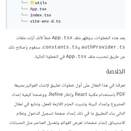
📁
└──
utils

└──
App
.
tsx

└──
 index
.
tsx

└──
 vite
-
env
.
d
.
ts
بعد هذه الخطوات، سيُظهِر ملف
خطأ لأنك أزلت ملفات
App.tsx
و
. ستقوم بإصلاح ذلك
constants.ts
authProvider.ts
عن طريق تحديث ملف
في الخطوة التالية.
App.tsx
الخلاصة
تعرفنا في هذا المقال على أول خطوات تطبيق لإنشاء الفواتير بصيغة
PDF باستخدام مكتبة React وإطار Refine. ووضحنا كيفية إعداد
المشروع وإعداد البيئة وتثبيت الحزم اللازمة للعمل، ونتابع في لمقال
التالي بناء التطبيق ما في ذلك إعداد صفحة تسجيل الدخول ونظام
الاستيثاق، إنشاء صفحات لعرض القوائم وتعديل العناصر مثل الحسابات