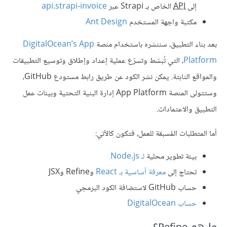
إلى
API
الخاص بـ Strapi عبر
api.strapi-invoice
مكتبة واجهة المستخدم
Ant Design
بعد بناء التطبيق، سننشره باستخدام منصة
DigitalOcean’s App
Platform
، التي تُبسّط وتسرّع عملية إعداد وإطلاق وتوسيع التطبيقات
والمواقع الثابتة. يمكن نشر الكود عن طريق رابط مستودع GitHub،
وستتولى المنصة App Platform إدارة البنية التحتية وبيئات عمل
التطبيق والاعتمادات.
أما المتطلبات المُسبقة للعمل، فتكون كالآتي:
بيئة تطوير محلية
لـ Node.js
تحتاج إلى
معرفة أساسية بـ React
وRefine وJSX
حساب GitHub لاستضافة الكود البرمجي
حساب DigitalOcean
ما هو Refine؟