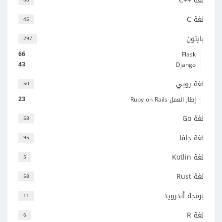
لغة C++‎
لغة C
45
بايثون
297
66
Flask
43
Django
لغة روبي
50
23
إطار العمل Ruby on Rails
لغة Go
58
لغة جافا
95
لغة Kotlin
5
لغة Rust
58
برمجة أندرويد
11
لغة R
6