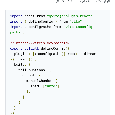
الواردات باستخدام مسار
كالتالي:
JSX
import
 react from 
"@vitejs/plugin-react"
;
import
{
 defineConfig 
}
 from 
"vite"
;
import
 tsconfigPaths from 
"vite-tsconfig-
paths"
;
// https://vitejs.dev/config/
export
default
 defineConfig
({
  plugins
:
[
tsconfigPaths
({
 root
:
 __dirname 
}),
 react
()],
  build
:
{
    rollupOptions
:
{
      output
:
{
        manualChunks
:
{
          antd
:
[
"antd"
],
},
},
},
},
});