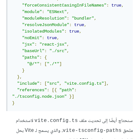
"forceConsistentCasingInFileNames"
:
true
,
"module"
:
"ESNext"
,
"moduleResolution"
:
"bundler"
,
"resolveJsonModule"
:
true
,
"isolatedModules"
:
true
,
"noEmit"
:
true
,
"jsx"
:
"react-jsx"
,
"baseUrl"
:
"./src"
,
"paths"
:
{
"@/*"
:
[
"./*"
]
}
},
"include"
:
[
"src"
,
"vite.config.ts"
],
"references"
:
[{
"path"
:
"./tsconfig.node.json"
}]
}
سنحتاج أيضًا إلى تحديث ملف
لاستخدام
vite.config.ts
ملحق
، والذي يسمح لـ Vite بحل
vite-tsconfig-paths