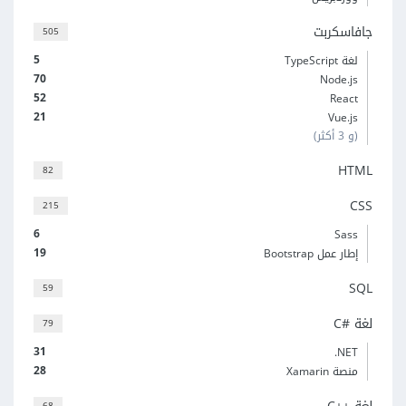
جافاسكربت
505
5
لغة TypeScript
70
Node.js
52
React
21
Vue.js
(و 3 أكثر)
HTML
82
CSS
215
6
Sass
19
إطار عمل Bootstrap
SQL
59
لغة C#‎
79
31
‎.NET
28
منصة Xamarin
68