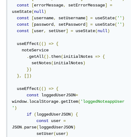
const
[
errorMessage
,
 setErrorMessage
]
=
useState
(
null
)
const
[
username
,
 setUsername
]
=
 useState
(
''
)
const
[
password
,
 setPassword
]
=
 useState
(
''
)
const
[
user
,
 setUser
]
=
 useState
(
null
)
  useEffect
(()
=>
{
    noteService

.
getAll
().
then
(
initialNotes 
=>
{
        setNotes
(
initialNotes
)
})
},
[])
  useEffect
(()
=>
{
const
 loggedUserJSON
=
window
.
localStorage
.
getItem
(
'loggedNoteappUser
'
)
if
(
loggedUserJSON
)
{
const
 user 
=
JSON
.
parse
(
loggedUserJSON
)
          setUser
(
user
)