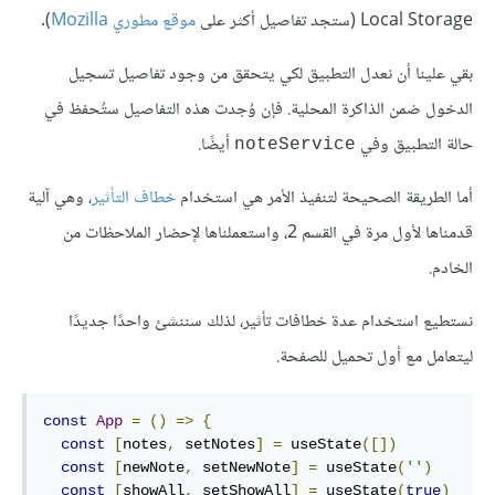
Local Storage (ستجد تفاصيل أكثر على
موقع مطوري Mozilla
).
بقي علينا أن نعدل التطبيق لكي يتحقق من وجود تفاصيل تسجيل
الدخول ضمن الذاكرة المحلية. فإن وُجدت هذه التفاصيل ستُحفظ في
حالة التطبيق وفي
أيضًا.
noteService
أما الطريقة الصحيحة لتنفيذ الأمر هي استخدام
خطاف التأثير
، وهي آلية
قدمناها لأول مرة في القسم 2، واستعملناها لإحضار الملاحظات من
الخادم.
نستطيع استخدام عدة خطافات تأثير، لذلك سننشئ واحدًا جديدًا
ليتعامل مع أول تحميل للصفحة.
const
App
=
()
=>
{
const
[
notes
,
 setNotes
]
=
 useState
([])
const
[
newNote
,
 setNewNote
]
=
 useState
(
''
)
const
[
showAll
,
 setShowAll
]
=
 useState
(
true
)