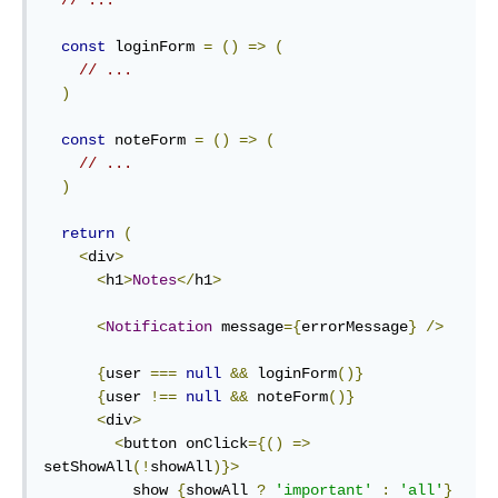
const
 loginForm 
=
()
=>
(
// ...
)
const
 noteForm 
=
()
=>
(
// ...
)
return
(
<
div
>
<
h1
>
Notes
</
h1
>
<
Notification
 message
={
errorMessage
}
/>
{
user 
===
null
&&
 loginForm
()}
{
user 
!==
null
&&
 noteForm
()}
<
div
>
<
button onClick
={()
=>
setShowAll
(!
showAll
)}>
          show 
{
showAll 
?
'important'
:
'all'
}