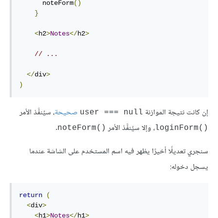
      noteForm
()
}
<
h2
>
Notes
</
h2
>
// ...
</
div
>
)
إن كانت نتيجة الموازنة
صحيحة
، سيُنفَّذ الأمر
user === null
، وإلا سيُنفَّذ الأمر
.
()noteForm
()loginForm
سنجري تعديلًا أخيرًا يظهر فيه اسم المستخدم على الشاشة عندما
يسجل دخوله:
return
(
<
div
>
<
h1
>
Notes
</
h1
>