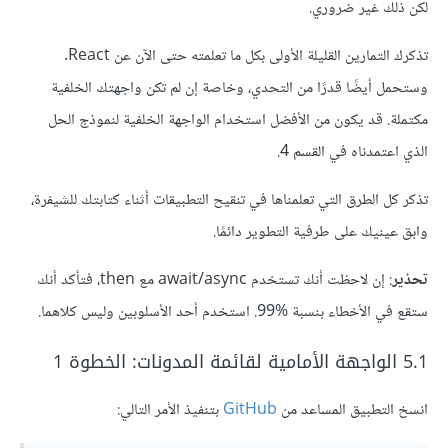
لكن ذلك غير ضروري.
تذكرك التمارين القليلة الأولى بكل ما تعلمته حتى الآن عن React.
وستحمل أيضًا قدرًا من التحدي، وخاصة إن لم تكن واجهتك الخلفية
مكتملة. قد يكون من الأفضل استخدام الواجهة الخلفية لنموذج الحل
الذي اعتمدناه في القسم 4.
تذكر كل الطرق التي تعلمناها في تنقيح التطبيقات أثناء كتابتك للشيفرة،
وابق عينيك على طرفية التطوير دائمًا.
تحذير
: إن لاحظت أنك تستخدم await/async مع then، فتأكد أنك
ستقع في الأخطاء بنسبة %99. استخدم أحد الأسلوبين وليس كلاهما.
5.1 الواجهة الأمامية لقائمة المدونات: الخطوة 1
انسخ التطبيق المساعد من
GitHub
بتنفيذ الأمر التالي: