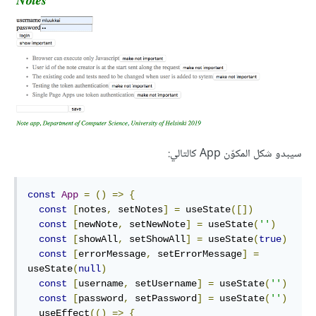
سيبدو شكل المكوّن App كالتالي:
const
App
=
()
=>
{
const
[
notes
,
 setNotes
]
=
 useState
([])
const
[
newNote
,
 setNewNote
]
=
 useState
(
''
)
const
[
showAll
,
 setShowAll
]
=
 useState
(
true
)
const
[
errorMessage
,
 setErrorMessage
]
=
useState
(
null
)
const
[
username
,
 setUsername
]
=
 useState
(
''
)
const
[
password
,
 setPassword
]
=
 useState
(
''
)
  useEffect
(()
=>
{