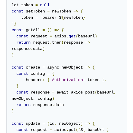
let token 
=
null
const
 setToken 
=
 newToken 
=>
{
    token 
=
`
bearer $
{
newToken
}
`}
const
 getAll 
=
()
=>
{
const
 request 
=
 axios
.
get
(
baseUrl
)
return
 request
.
then
(
response 
=>
response
.
data
)
}
const
 create 
=
 async newObject 
=>
{
const
 config 
=
{
      headers
:
{
Authorization
:
 token 
},
}
const
 response 
=
 await axios
.
post
(
baseUrl
,
newObject
,
 config
)
return
 response
.
}
const
 update 
=
(
id
,
 newObject
)
=>
{
const
 request 
=
 axios
.
put
(`
$
{
 baseUrl 
}