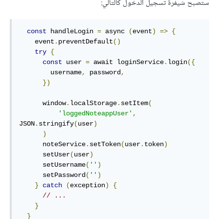
ستصبح شيفرة تسجيل الدخول كالتالي:
const
 handleLogin 
=
 async 
(
event
)
=>
{
    event
.
preventDefault
()
try
{
const
 user 
=
 await loginService
.
login
({
        username
,
 password
,
})
      window
.
localStorage
.
setItem
(
'loggedNoteappUser'
,
JSON
.
stringify
(
user
)
)
      noteService
.
setToken
(
user
.
token
)
      setUser
(
user
)
      setUsername
(
''
)
      setPassword
(
''
)
}
catch
(
exception
)
{
// ...
}
}