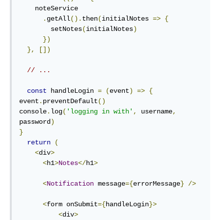
    noteService

.
getAll
().
then
(
initialNotes 
=>
{
        setNotes
(
initialNotes
)
})
},
[])
// ...
const
 handleLogin 
=
(
event
)
=>
{
event
.
preventDefault
()
console
.
log
(
'logging in with'
,
 username
,
password
)
}
return
(
<
div
>
<
h1
>
Notes
</
h1
>
<
Notification
 message
={
errorMessage
}
/>
<
form onSubmit
={
handleLogin
}>
<
div
>