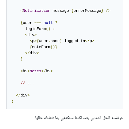
<
Notification
 message
={
errorMessage
}
/>
{
user 
===
null
?
      loginForm
()
:
<
div
>
<
p
>{
user
.
name
}
 logged
-
in
</
p
>
{
noteForm
()}
</
div
>
}
<
h2
>
Notes
</
h2
>
// ...
</
div
>
)
لم نقدم الحل المثالي بعد، لكننا سنكتفي بما فعلناه حاليًا.