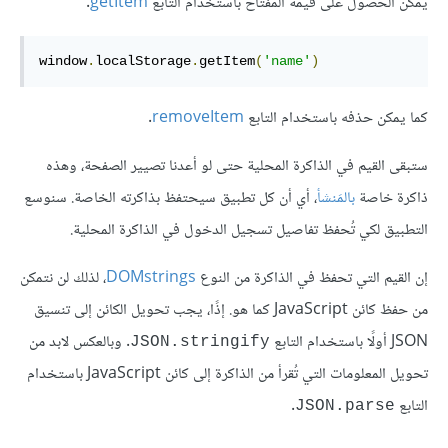
يمكن الحصول على قيمة المفتاح باستخدام التابع
getItem
.
window
.
localStorage
.
getItem
(
'name'
)
كما يمكن حذفه باستخدام التابع
removeItem
.
ستبقى القيم في الذاكرة المحلية حتى لو أعدنا تصيير الصفحة، وهذه
ذاكرة خاصة
بالمَنشأ
، أي أن كل تطبيق سيحتفظ بذاكرته الخاصة. سنوسع
التطبيق لكي تُحفظ تفاصيل تسجيل الدخول في الذاكرة المحلية.
إن القيم التي تحفظ في الذاكرة من النوع
DOMstrings
، لذلك لن نتمكن
من حفظ كائن JavaScript كما هو. إذًا، يجب تحويل الكائن إلى تنسيق
JSON أولًا باستخدام التابع
. وبالعكس لابد من
JSON.stringify
تحويل المعلومات التي تُقرأ من الذاكرة إلى كائن JavaScript باستخدام
التابع
.
JSON.parse