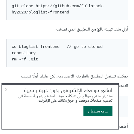
git clone https://github.com/fullstack-
أزل ملف تهيئة git من التطبيق الذي نسخته:
cd bloglist-frontend   // go to cloned 
repository

يمكنك تشغيل التطبيق بالطريقة الاعتيادية، لكن عليك أولًا تثبيت
الاعتماديات:
npm install

أضف وظيفة تسجيل الدخول إلى التطبيق. يجب أن تحفظ تفاصيل