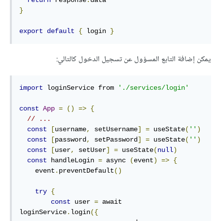
}
export
default
{
 login 
}
يمكن إضافة التابع المسؤول عن تسجيل الدخول كالتالي:
import
 loginService from 
'./services/login'
const
App
=
()
=>
{
// ...
const
[
username
,
 setUsername
]
=
 useState
(
''
)
const
[
password
,
 setPassword
]
=
 useState
(
''
)
const
[
user
,
 setUser
]
=
 useState
(
null
)
const
 handleLogin 
=
 async 
(
event
)
=>
{
    event
.
preventDefault
()
try
{
const
 user 
=
 await 
loginService
.
login
({