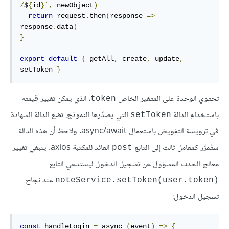
/
$
{
id
}`,
 newObject
)
return
 request
.
then
(
response 
=>
response
.
data
)
}
export
default
{
 getAll
,
 create
,
 update
,
setToken 
}
تحتوي الوحدة على المتغير الخاص
، الذي يمكن تغيير قيمته
token
باستخدام الدالة
التي يصدّرها النموذج. تضع الدالة الشهادة
setToken
في ترويسة التفويض باستعمال async/await. ولاحظ أن هذه الدالة
ستُمرَّر كمعامل ثالث إلى التابع
العائد للمكتبة axios. ينبغي تغيير
post
معالج الحدث المسؤول عن تسجيل الدخول ليستدعي التابع
عند نجاح
(noteService.setToken(user.token
تسجيل الدخول:
const
 handleLogin 
=
 async 
(
event
)
=>
{