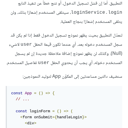
التطبيق. أما إن فشل تسجيل الدخول، أو نتج خطأ عن تنفيذ التابع
، سيتلقى المستخدم إشعارًا بذلك، ولن
loginService.login
يتلقى المستخدم إشعارًا بنجاح العملية.
لنعدّل التطبيق بحيث يظهر نموذج تسجيل الدخول فقط إذا لم يكن قد
سجل المستخدم دخوله بعد. أي عندما تكون قيمة الحقل
لاشيء
user
(Null). وكذلك لن يظهر نموذج إضافة ملاحظة جديدة إن لم يسجل
المستخدم دخوله، أي يجب أن يحتوي الحقل
تفاصيل المستخدم.
user
سنضيف دالتين مساعدتين إلى المكوِّن App لتوليد النموذجين:
const
App
=
()
=>
{
// ...
const
 loginForm 
=
()
=>
(
<
form onSubmit
={
handleLogin
}>
<
div
>