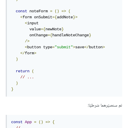
const
 noteForm 
=
()
=>
(
<
form onSubmit
={
addNote
}>
<
input

        value
={
newNote
}
        onChange
={
handleNoteChange
}
/>
<
button type
=
"submit"
>
save
</
button
>
</
form
>
)
return
(
// ...
)
}
ثم سنصيّرهما شرطيًا:
const
App
=
()
=>
{
// ...