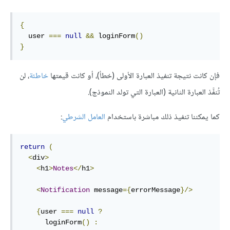
{
  user 
===
null
&&
 loginForm
()
}
فإن كانت نتيجة تنفيذ العبارة الأولى (خطأ)، أو كانت قيمتها
خاطئة
، لن
تُنفَّذ العبارة الثانية (العبارة التي تولد النموذج).
كما يمكننا تنفيذ ذلك مباشرة باستخدام
العامل الشرطي
:
return
(
<
div
>
<
h1
>
Notes
</
h1
>
<
Notification
 message
={
errorMessage
}/>
{
user 
===
null
?
      loginForm
()
: