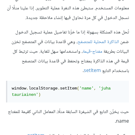
معلومات المستخدم. ستبطئ هذه الثغرة عملية التطوير. إذا علينا مثلًا أن
نسجل الدخول في كل مرة نحاول فيها إنشاء ملاحظة جديدة.
تُحل هذه المشكلة بسهولة إذا ما خزّنا تفاصيل عملية تسجيل الدخول
ضمن
الذاكرة المحلية للمتصفح
، وهي قاعدة بيانات في المتصفح تخزن
البيانات بطريقة
مفتاح-قيمة
، واستخدامها سهل للغاية. حيث ترتبط كل
قيمة في هذه الذاكرة بمفتاح وتحفظ في قاعدة بيانات المتصفح
باستخدام التابع
setItem
.
window
.
localStorage
.
setItem
(
'name'
,
'juha 
tauriainen'
)
حيث يخزّن التابع في الشيفرة السابقة مثلًا، المعامل الثاني كقيمة للمفتاح
name.