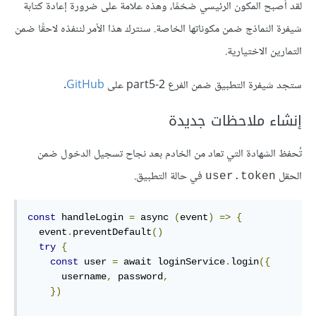
لقد أصبح المكون الرئيسي ضخمًا، وهذه علامة على ضرورة إعادة كتابة
شيفرة النماذج ضمن مكوناتها الخاصة. سنترك هذا الأمر لننفذه لاحقًا ضمن
التمارين الاختيارية.
ستجد شيفرة التطبيق ضمن الفرع part5-2 على
GitHub
.
إنشاء ملاحظات جديدة
تُحفظ الشهادة التي تعاد من الخادم بعد نجاح تسجيل الدخول ضمن
الحقل
في حالة التطبيق.
user.token
const
 handleLogin 
=
 async 
(
event
)
=>
{
  event
.
preventDefault
()
try
{
const
 user 
=
 await loginService
.
login
({
      username
,
 password
,
})