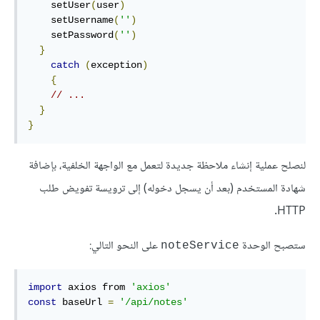
    setUser
(
user
)
    setUsername
(
''
)
    setPassword
(
''
)
}
catch
(
exception
)
{
// ...
}
}
لنصلح عملية إنشاء ملاحظة جديدة لتعمل مع الواجهة الخلفية، بإضافة
شهادة المستخدم (بعد أن يسجل دخوله) إلى ترويسة تفويض طلب
HTTP.
ستصبح الوحدة
على النحو التالي:
noteService
import
 axios from 
'axios'
const
 baseUrl 
=
'/api/notes'