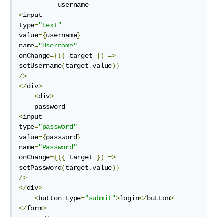
<
input            

type
=
"text"
value
={
username
}
name
=
"Username"
onChange
={({
 target 
})
=>
setUsername
(
target
.
value
)}
/>
</
div
>
<
div
>
<
input

type
=
"password"
value
={
password
}
name
=
"Password"
onChange
={({
 target 
})
=>
setPassword
(
target
.
value
)}
/>
</
div
>
<
button type
=
"submit"
>
login
</
button
>
</
form
>