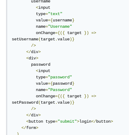
        username

<
input

          type
=
"text"
          value
={
username
}
          name
=
"Username"
          onChange
={({
 target 
})
=>
setUsername
(
target
.
value
)}
/>
</
div
>
<
div
>
        password

<
input

          type
=
"password"
          value
={
password
}
          name
=
"Password"
          onChange
={({
 target 
})
=>
setPassword
(
target
.
value
)}
/>
</
div
>
<
button type
=
"submit"
>
login
</
button
>
</
form
>
)