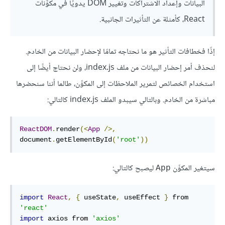
البيانات وإعداد الاشتراكات وتغيير DOM يدويًا في مكوِّنات
React، كأمثلة عن التأثيرات الجانبية.
إذًا فخطافات التأثير هو ما نحتاجه تمامًا لإحضار البيانات من الخادم.
لنحذف أمر إحضار البيانات من ملف index.js، ولن نحتاج أيضًا إلى
استخدام الخصائص لتمرير الملاحظات إلى المكوِّن، طالما أننا سنحضرها
مباشرة من الخادم. وبالتالي سيبدو الملف index.js كالتالي:
ReactDOM
.
render
(<
App
/>,
document
.
getElementById
(
'root'
))
سيتغير المكوِّن
ليصبح كالتالي:
App
import
React
,
{
 useState
,
 useEffect 
}
 from 
'react'
import
 axios from 
'axios'