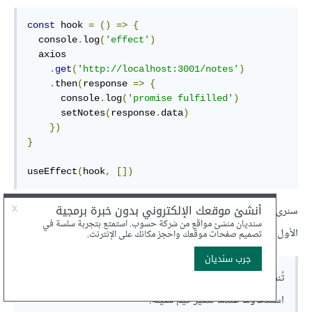
const
 hook 
=
()
=>
{
  console
.
log
(
'effect'
)
  axios

.
get
(
'http://localhost:3001/notes'
)
.
then
(
response 
=>
{
      console
.
log
(
'promise fulfilled'
)
      setNotes
(
response
.
data
)
})
}
useEffect
(
hook
,
[])
سنرى الآن بوضوح أن الدالة
useEffect
تأخذ في الواقع مُعاملين اثنين.
الأول هو الدالة
effect
وتمثل التأثير ذاته وفقًا للتوثيق:
تُنفَّذ الدالة effect افتراضيًا عند إتمام كل تصيير، لكن بالإمكان
استدعاؤها عندما تتغير قيم معينة.