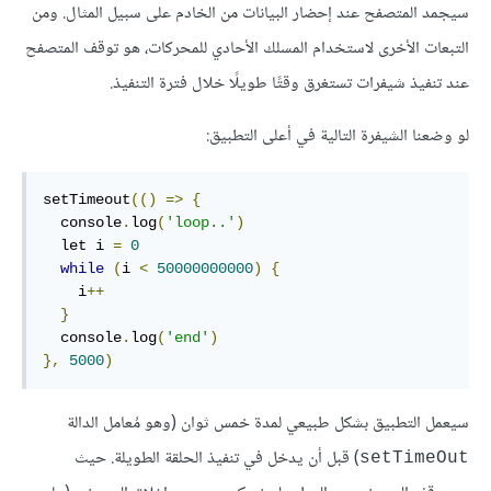
سيجمد المتصفح عند إحضار البيانات من الخادم على سبيل المثال. ومن
التبعات الأخرى لاستخدام المسلك الأحادي للمحركات، هو توقف المتصفح
عند تنفيذ شيفرات تستغرق وقتًا طويلًا خلال فترة التنفيذ.
لو وضعنا الشيفرة التالية في أعلى التطبيق:
setTimeout
(()
=>
{
  console
.
log
(
'loop..'
)
  let i 
=
0
while
(
i 
<
50000000000
)
{
    i
++
}
  console
.
log
(
'end'
)
},
5000
)
سيعمل التطبيق بشكل طبيعي لمدة خمس ثوان (وهو مُعامل الدالة
) قبل أن يدخل في تنفيذ الحلقة الطويلة. حيث
setTimeOut