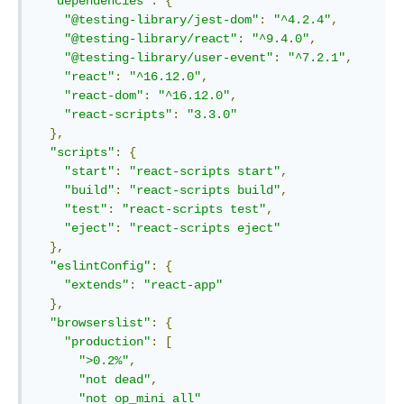
"dependencies"
:
{
"@testing-library/jest-dom"
:
"^4.2.4"
,
"@testing-library/react"
:
"^9.4.0"
,
"@testing-library/user-event"
:
"^7.2.1"
,
"react"
:
"^16.12.0"
,
"react-dom"
:
"^16.12.0"
,
"react-scripts"
:
"3.3.0"
},
"scripts"
:
{
"start"
:
"react-scripts start"
,
"build"
:
"react-scripts build"
,
"test"
:
"react-scripts test"
,
"eject"
:
"react-scripts eject"
},
"eslintConfig"
:
{
"extends"
:
"react-app"
},
"browserslist"
:
{
"production"
:
[
">0.2%"
,
"not dead"
,
"not op_mini all"