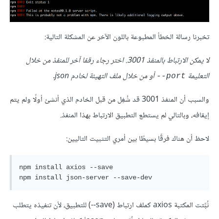
تخبرنا رسالة الخطأ المطبوعة باللون الآخر عن المشكلة التالية:
لا يمكن الارتباط بالمنفذ 3001. اختر رجاء رقمًا آخر للمنفذ من خلال
التعليمة
أو من خلال ملف التهيئة لخادم json.
port--
والسبب أن المنفذ 3001 قد شُغِل من قبل الخادم الذي أنشئ أولًا ولم يتم
إيقافه، وبالتالي لم يستطع التطبيق الارتباط بهذا المنفذ.
لاحظ أن هناك فرقًا بسيطًا بين أمري التثبيت التاليين:
npm install axios --save

ثُبِّتت المكتبة axios كملف ارتباط (save--) للتطبيق، لأن تنفيذه يتطلب