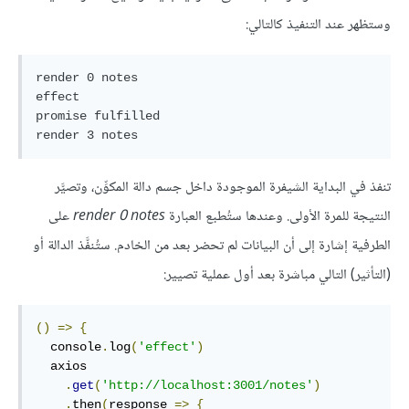
وستظهر عند التنفيذ كالتالي:
render 0 notes

effect

promise fulfilled

تنفذ في البداية الشيفرة الموجودة داخل جسم دالة المكوِّن، وتصيَّر
النتيجة للمرة الأولى. وعندها ستُطبع العبارة
render 0 notes
على
الطرفية إشارة إلى أن البيانات لم تحضر بعد من الخادم. ستُنفَّذ الدالة أو
(التأثير) التالي مباشرة بعد أول عملية تصيير:
()
=>
{
  console
.
log
(
'effect'
)
  axios

.
get
(
'http://localhost:3001/notes'
)
.
then
(
response 
=>
{