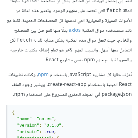
لنعد إلى إحضار البيانات من الخادم. يمكن أن نستخدم -كما أشرنا سابقًا-
الدالة
التي تعتمد على مفهوم الوعود. وتعتبر هذه الدالة من
fetch
الأدوات المميزة والمعيارية التي تدعمها كل المتصفحات الحديثة. لكننا مع
ذلك سنستخدم دوال المكتبة
axios
بدلًا منها للتواصل بين المتصفح
والخادم. حيث تعمل دوال هذه المكتبة بشكل مشابه للدالة
لكن
fetch
التعامل معها أسهل. والسبب المهم الآخر هو تعلم إضافة مكتبات خارجية
والمعروفة باسم حزم npm ضمن مشاريع React.
تُعرّف حاليًا كل مشاريع JavaScript باستخدام
npm
، وكذلك تطبيقات
React المبنية باستخدام create-react-app. ويشير وجود الملف
package.json في المجلد الجذري للمشروع على استخدام npm.
{
"name"
:
"notes"
,
"version"
:
"0.1.0"
,
"private"
:
true
,