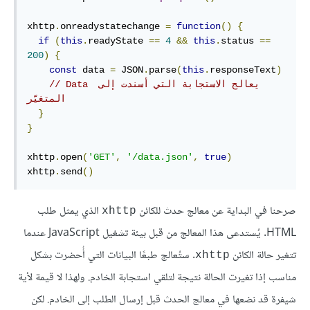
xhttp
.
onreadystatechange 
=
function
()
{
if
(
this
.
readyState 
==
4
&&
this
.
status 
==
200
)
{
const
 data 
=
 JSON
.
parse
(
this
.
responseText
)
// Data يعالج الاستجابة التي أسندت إلى 
المتغيّر
}
}
xhttp
.
open
(
'GET'
,
'/data.json'
,
true
)
xhttp
.
send
()
صرحنا في البداية عن معالج حدث للكائن
الذي يمثل طلب
xhttp
HTML. يُستدعى هذا المعالج من قبل بيئة تشغيل JavaScript عندما
تتغير حالة الكائن
. ستُعالج طبعًا البيانات التي أُحضرت بشكل
xhttp
مناسب إذا تغيرت الحالة نتيجة لتلقي استجابة الخادم. ولهذا لا قيمة لأية
شيفرة قد نضعها في معالج الحدث قبل إرسال الطلب إلى الخادم. لكن