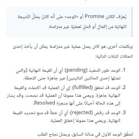
يُعرّف الكائن Promise أو «الوعد» على أنّه كائنُ يمثّلُ النّتيجة
النّهائيّة من إكمالٍ أو فشلٍ لعمليّةٍ غير متزامنة.
وبكلمات أخرى، هو كائن يمثل عملية غير متزامنة يمكن أن يأخذ إحدى
الحالات الثلاث التالية:
الوعد طور التنفيذ (pending): أي أن القيمة النهائية (والتي
تمثلها إحدى الحالتين التاليتين) غير جاهزة حتى اللحظة.
الوعد قد تحقق (fulfilled): إي أن العملية قد اكتملت والقيمة
النهائية جاهزة. ويعني هذا عمومًا أن العملية قد نجحت. وقد يشار
إلى هذه الحالة أحيانًا على أنها منجزة Resolved.
الوعد قد رفض (rejected): أي أن خطأً قد منع تحديد القيمة
النهائية. ويعني هذا عمومًا إخفاق العملية.
تَحقَّق الوعد الأول في مثالنا السابق، ويمثل نجاح الطلب