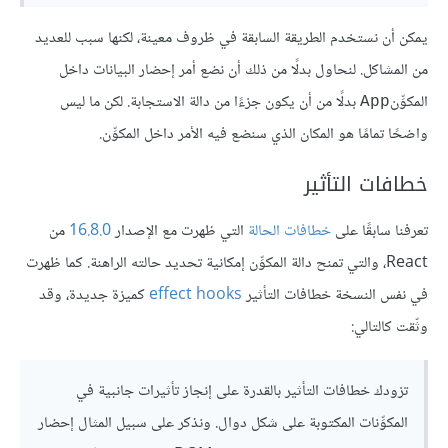
يمكن أن نستخدم الطريقة السابقة في ظروف معينة، لكنها سبب للعديد
من المشاكل. لنحاول بدلًا من ذلك أن نضع أمر إحضار البيانات داخل
المكوِّن
بدلًا من أن يكون جزءًا من دالة الاستجابة. لكن ما ليس
App
واضحًا تمامًا هو المكان الذي سنضع فيه الأمر داخل المكوِّن.
خطافات التأثير
تعرفنا سابقًا على
خطافات الحالة
التي ظهرت مع الإصدار
16.8.0
من
React، والتي تمنح دالة المكوِّن إمكانية تحديد حالته الراهنة. كما ظهرت
في نفس النسخة خطافات التأثير
effect hooks
كميزة جديدة، وقد
وثّقت كالتالي:
تزودك خطافات التأثير بالقدرة على إنجاز تأثيرات جانبية في
المكوِّنات المكتوبة على شكل دوال. ونذكر على سبيل المثال إحضار