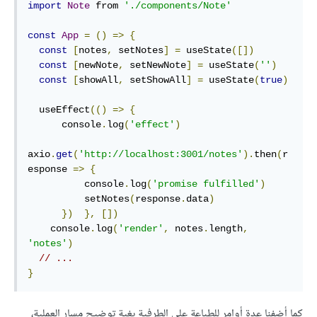
import
Note
 from 
'./components/Note'
const
App
=
()
=>
{
const
[
notes
,
 setNotes
]
=
 useState
([])
const
[
newNote
,
 setNewNote
]
=
 useState
(
''
)
const
[
showAll
,
 setShowAll
]
=
 useState
(
true
)
  useEffect
(()
=>
{
      console
.
log
(
'effect'
)
axio
.
get
(
'http://localhost:3001/notes'
).
then
(
r
esponse 
=>
{
          console
.
log
(
'promise fulfilled'
)
          setNotes
(
response
.
data
)
})
},
[])
    console
.
log
(
'render'
,
 notes
.
length
,
'notes'
)
// ...
}
كما أضفنا عدة أوامر للطباعة على الطرفية بغية توضيح مسار العملية،