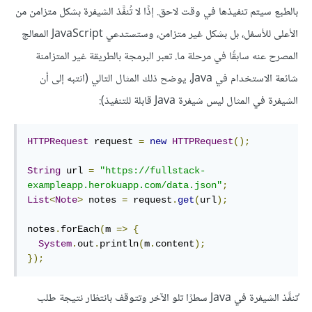
بالطبع سيتم تنفيذها في وقت لاحق. إذًا لا تُنفَّذ الشيفرة بشكل متزامن من
الأعلى للأسفل، بل بشكل غير متزامن، وستستدعي JavaScript المعالج
المصرح عنه سابقًا في مرحلة ما. تعبر البرمجة بالطريقة غير المتزامنة
شائعة الاستخدام في Java، يوضح ذلك المثال التالي (انتبه إلى أن
الشيفرة في المثال ليس شيفرة Java قابلة للتنفيذ):
HTTPRequest
 request 
=
new
HTTPRequest
();
String
 url 
=
"https://fullstack-
exampleapp.herokuapp.com/data.json"
;
List
<
Note
>
 notes 
=
 request
.
get
(
url
);
notes
.
forEach
(
m 
=>
{
System
.
out
.
println
(
m
.
content
);
});
ُتنفَّذ الشيفرة في Java سطرًا تلو الآخر وتتوقف بانتظار نتيجة طلب