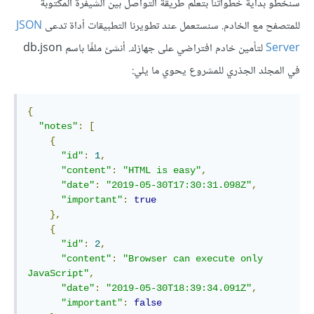
سنخطو بداية خطواتنا بتعلم طريقة التواصل بين الشيفرة المكتوبة
للمتصفح مع الخادم. سنستعمل عند تطويرنا التطبيقات أداة تدعى
JSON
Server
لتأمين خادم افتراضي على جهازك. أنشئ ملفًا باسم db.json
في المجلد الجذري للمشروع يحوي ما يلي:
{
"notes"
:
[
{
"id"
:
1
,
"content"
:
"HTML is easy"
,
"date"
:
"2019-05-30T17:30:31.098Z"
,
"important"
:
true
},
{
"id"
:
2
,
"content"
:
"Browser can execute only 
JavaScript"
,
"date"
:
"2019-05-30T18:39:34.091Z"
,
"important"
:
false