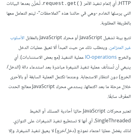
HTTP، أي إتمام تنفيذ الأمر
. تُخزَّن بعدها البيانات
()request.get
التي يرسلها الخادم -وهي في حالتنا هذه "الملاحظات"- ليتم التعامل معها
بالطريقة المطلوبة.
تتبع بيئة تشغيل JavaScript أو محرك JavaScript بالمقابل
الأسلوب
غير المتزامن
. ويتطلب ذلك من حيث المبدأ ألا تعيق عمليات الدخل
والخرج
IO-operations
عملية التنفيذ (مع بعض الاستثناءات). أي
ينبغي أن تُستأنف عملية تنفيذ الشيفرة مباشرة بعد استدعاء دالة (الدخل/
الخرج) دون انتظار الاستجابة. وعندما تكتمل العملية السابقة أو بالأحرى
خلال مرحلة ما بعد اكتمالها، يستدعي محرك JavaScript معالج الحدث
المعَّرف سابقًا.
تعتبر محركات JavaScript حاليًا أحادية المسلك أو الخيط
SingleThreaded، أي أنها لا تستطيع تنفيذ الشيفرات على التوازي.
لذلك يفضل عمليًا اعتماد نموذج (دخل/خرج) لا يعيق تنفيذ الشيفرة، وإلا