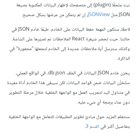
ثبت ملحقًا (plugin) إلى متصفحك لإظهار البيانات المكتوبة بصيغة
JSON مثل
JSONView
، إن لم يتمكن من عرضها بشكل صحيح.
لاحقًا، ستكون المهمة حفظ البيانات على الخادم. طبعًا خادم JSON في
حالتنا. حيث تحضر شيفرة React الملاحظات ثم تصيّرها على الشاشة.
وكذلك سترسل أية ملاحظات جديدة إلى الخادم لتجعلها "محفورة" في
الذاكرة.
يخزن خادم JSON البيانات في الملف db.json. في الواقع العملي،
ستُخزَّن البيانات ضمن قواعد البيانات، لكن سيبقى هذا الخادم أداة مفيدة
في متناول اليد لتجريب العمل مع الواجهة الخلفية خلال مرحلة التطوير
دون عناء برمجة أي شيء عليه.
سنتعلم المزيد حول مبادئ تطوير التطبيقات للتعامل مع الواجهة الخلفية
بتفاصيل أكثر في
القسم 3
.