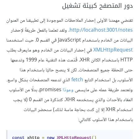
دور المتصفح كبيئة تشغيل
تقتضي مهمتنا الأولى إحضار الملاحظات الموجودة إلى تطبيقنا من العنوان
http://localhost:3001/notes.
ولقد تعلمنا بالفعل طريقةً لإحضار
البيانات من الخادم باستخدام JavaScript في القسم 0. حيث استخدمنا
XMLHttpRequest
في إحضار البيانات من الخادم وهو مايعرف بطلب
HTTP باستخدام الكائن XHR. قُدّمت هذه التقنية عام 1999 وتدعمها
حتى اللحظة جميع المتصفحات. لكن لا ينصح حاليًا باستخدام هذا
الأسلوب، بل استخدام التابع
fetch
الذي تدعمه المتصفحات بشكل واسع.
وتعتمد طريقة عمله على مايسمى
وعودًا
promises، بدلًا من الأسلوب
المقاد بالأحداث والذي يستخدمه XHR. كتذكرة من القسم 0 (لا يجب
استخدام XHR إلا إن كنت بحاجة ماسة لذلك) سنحضر البيانات
باستخدام هذا الأسلوب كالتالي:
const
 xhttp 
=
new
XMLHttpRequest
()