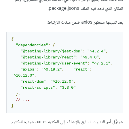
المكان الذي تجد فيه الملف package.jsons.
بعد تثبيتها ستظهر axios ضمن ملفات الارتباط:
{
"dependencies"
:
{
"@testing-library/jest-dom"
:
"^4.2.4"
,
"@testing-library/react"
:
"^9.4.0"
,
"@testing-library/user-event"
:
"^7.2.1"
,
"axios"
:
"^0.19.2"
,
"react"
:
"^16.12.0"
,
"react-dom"
:
"^16.12.0"
,
"react-scripts"
:
"3.3.0"
},
// ...
}
سُينزِّل أمر التثبيت السابق بالإضافة إلى المكتبة axios شيفرة المكتبة.