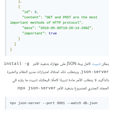
},
{
"id"
:
3
,
"content"
:
"GET and POST are the most 
important methods of HTTP protocol"
,
"date"
:
"2019-05-30T19:20:14.298Z"
,
"important"
:
true
}
]
}
يمكن
تثبيت
كامل بيئة JSON على جهازك بتنفيذ الأمر
install -g 
. ويتطلب ذلك امتلاك امتيازات مدير النظام والخبرة
json-server
بالتأكيد. لا يتطلب الأمر عادة تثبيتًا كاملًا، فيمكنك تثبيت ما يلزم في
المجلد الجذري للمشروع بتنفيذ الأمر
:
npx json-server