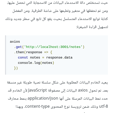
حيث تستخلص دالة الاستدعاء البيانات من الاستجابة التي تحصل عليها،
ومن ثم تحفظها في متغير وتطبعها على شاشة الطرفية. ومن المفضل
كتابة توابع الاستدعاء المتسلسل بحيث يقع كل تابع في سطر جديد وذلك
لتسهيل قراءة الشيفرة:
axios

.
get
(
'http://localhost:3001/notes'
)
.
then
(
response 
=>
{
const
 notes 
=
 response
.
data

    console
.
log
(
notes
)
})
يعيد الخادم البيانات المطلوبة على شكل سلسلة نصية طويلة غير منسقة
بعد. ثم تحول axios البيانات إلى مصفوفة JavaScript لأن الخادم قد
حدد نمط البيانات المرسلة على أنها application/json بنمط محارف
utf-8 وذلك ضمن ترويسة نوع المحتوى content-type. وبهذا