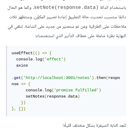
باستخدام الدالة
. وكما هو الحال
(setNote(response.data
دائمًا ستسبب تحديث حالة التطبيق إعادة تصيير المكوِّن، وستظهر ثلاث
ملاحظات على الطرفية ومن ثم ستصيّر من جديد على الشاشة. لنلقي في
النهاية نظرة شاملة على خطاف التأثير الذي استخدمناه:
useEffect
(()
=>
{
  console
.
log
(
'effect'
)
  axios

.
get
(
'http://localhost:3001/notes'
).
then
(
respo
nse 
=>
{
      console
.
log
(
'promise fulfilled'
)
      setNotes
(
response
.
data
)
})
},
[])
لنُعِد كتابة الشيفرة بشكل مختلف قليلًا: