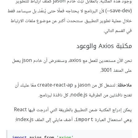
وجود هذه المكتبة. بالمقابل ثُبِّت خادم jason كملف ارتباط للتطوير
(save-dev--) لأن البرنامج لا يحتاجه فعلًا حتى يُنفّذ، بل سيساعد فقط
خلال عملية تطوير التطبيق. سنتحدث أكثر عن موضوع ملفات الارتباط
في القسم التالي.
مكتبة Axios والوعود
نحن الآن مستعدين للعمل مع axios، وسنفترض أن خادم json يعمل
على المنفذ 3001.
ملاحظة
: لتشغل كل من jason و create-react-ap معًا عليك أن
تفتح نافذتين من الطرفية node.js، كل نافذة لبرنامج.
يمكن إدراج المكتبة ضمن التطبيق بالطريقة التي أدرجت فيها React
وهي استعمال العبارة
. أضف مايلي إلى الملف index.js:
import
import
 axios from 
'axios'