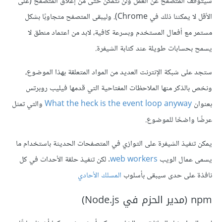
سيتوقف المتصفح عن العمل ولن نتمكن حتى من إغلاق المتصفح (على
الأقل لا يمكننا ذلك في Chrome). وليبقى المتصفح متجاوبًا بشكل
مستمر مع أفعال المستخدم وبسرعة كافية، لابد من اعتماد منطق لا
يسمح بحسابات طويلة عند كتابة الشيفرة.
ستجد على شبكة الإنترنت العديد من المواد المتعلقة بهذا الموضوع،
ونخص بالذكر منها الملاحظات المفتاحية التي قدمها فيليب روبرتس
بعنوان
What the heck is the event loop anyway
والتي تمثل
عرضًا واضحًا للموضوع.
يمكن تنفيذ الشيفرة على التوازي في المتصفحات الحديثة باستخدام ما
يسمى عمال الويب
web workers
. لكن تنفيذ حلقة الأحداث في كل
نافذة على حدى سيبقى بأسلوب
المسلك الأحادي
npm (مدير الحزم في Node.js)