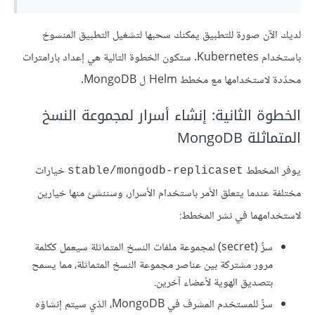
لديك الآن صورة للتطبيق يمكنك سحبها لتشغيل التطبيق المنسوخ
باستخدام Kubernetes. ستكون الخطوة التالية هي إعداد بارامترات
محدّدة لاستخدامها مع مخطط Helm ل MongoDB.
الخطوة الثانية: إنشاء أسرار لمجموعة النسخ
المتماثلة MongoDB
يوفر المخطط
خيارات
stable/mongodb-replicaset
مختلفة عندما يتعلق الأمر باستخدام الأسرار، وسننشئ منها خيارين
لاستخدامهما في نشر المخطط:
سرٌّ (secret) لمجموعة ملفات النسخ المتماثلة سيعمل ككلمة
مرور مشتركة بين عناصر مجموعة النسخ المتماثلة، مما يسمح
بتصديق الهوية لأعضاء آخرين.
سرٌّ للمستخدم المشرف في MongoDB، الذي سيتم إنشاؤه