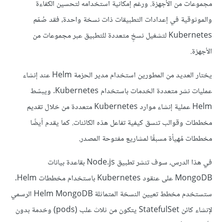
مجموعات من الأجهزة. ورغم إمكانية استخدامه لتحسين الكفاءة
والموثوقية في إعدادات التطبيقات ذات نسخة واحدة، فقد صُمّم
Kubernetes لتشغيل نسخٍ متعددة للتطبيق عبر مجموعات من
الأجهزة.
يختار العديد من المطورين استخدام مدير الحزمة Helm عند إنشاء
عمليات نشر متعددة الخدمات باستخدام Kubernetes. ويبسّط
Helm عملية إنشاء موارد Kubernetes متعددة من خلال تقديم
مخططات وقوالب تنسق كيفية تفاعل هذه الكائنات. كما يقدم أيضًا
مخططات مُهيأة مسبقًا لمشاريع مفتوحة المصدر.
في هذا الدرس، سوف تنشر تطبيق Node.js بقاعدة بيانات
MongoDB على عنقود Kubernetes باستخدام مخططات Helm.
ستستخدم مخطط تعيين النسخة المتماثلة Helm MongoDB الرسمي
لإنشاء كائن StatefulSet يتكون من ثلاث علب (pods) وخدمة بدون