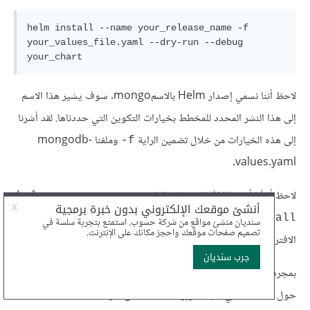
helm install --name your_release_name -f 
your_values_file.yaml --dry-run --debug 
لاحظ أننا نسمي إصدار Helm بالاسمmongo. سوف يشير هذا الاسم
إلى هذا النشر المحدد للمخطط بخيارات التكوين التي حددناها. لقد أشرنا
إلى هذه الخيارات من خلال تضمين الراية
وملفنا mongodb-
f-
values.yaml.
لاحظ أيضًا أنه نظرًا لأننا لم نضمّن الراية
مع
helm 
‎--namespace
، سيكون إنشاء كائنات المخطط في المجال الاسمي
install
الافتراضي.
بمجرد إنشاء الإصدار، ستظهر حالته في الإخراج، إلى جانب معلومات
حول الكائنات التي أُنشِئت وإرشادات للتفاعل معها: