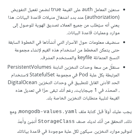
سنعيّن المعامل auth على القيمة true لنضمن تفعيل التفويض
(authorization) عند بدء اشتغال مثيلات قاعدة البيانات. هذا
يعني أنه سيُطلب من جميع العملاء تصديق الهوية للوصول إلى
موارد وعمليات قاعدة البيانات.
سنضيف معلومات حول الأسرار التي أنشأناها في الخطوة السابقة
حتى يتمكن المخطط من استخدام هذه القيم لإنشاء مجموعة
النسخ المتماثلة keyfile والمستخدم المشرف.
سنقلّل من سعة وحدات التخزين الثابتة PersistentVolumes
المرتبطة بكل علبة Pod في مجموعة StatefulSet لاستخدام
الحد الأدنى القابل للتطبيق في وحدات التخزين DigitalOcean
، المحدّد في 1 جيجابايت، رغم أنك تبقى حرًّا في تعديل هذه
القيمة لتلبية متطلبات التخزين الخاصة بك.
يجب عليك أولاً قبل كتابة ملف
، ومع
mongodb-values.yaml
ذلك، التحقق من أنّك لديك صنف
أُنشِئ وأُعِدّ
StorageClass
لتوفير موارد التخزين. سيكون لكل علبة موجودة في قاعدة بياناتك