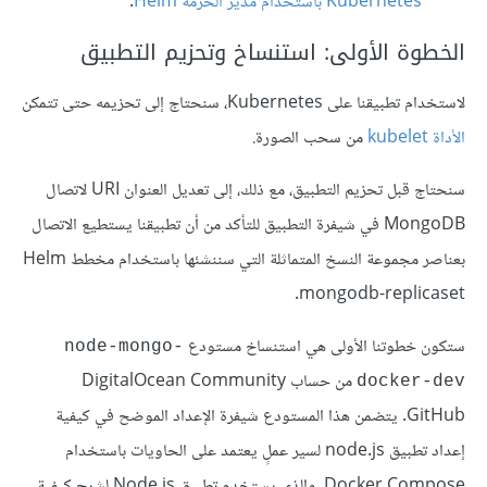
Kubernetes باستخدام مدير الحزمة Helm
.
الخطوة الأولى: استنساخ وتحزيم التطبيق
لاستخدام تطبيقنا على Kubernetes، سنحتاج إلى تحزيمه حتى تتمكن
الأداة kubelet
من سحب الصورة.
سنحتاج قبل تحزيم التطبيق، مع ذلك، إلى تعديل العنوان URI لاتصال
MongoDB في شيفرة التطبيق للتأكد من أن تطبيقنا يستطيع الاتصال
بعناصر مجموعة النسخ المتماثلة التي سننشئها باستخدام مخطط Helm
mongodb-replicaset.
ستكون خطوتنا الأولى هي استنساخ مستودع
node-mongo-
من حساب DigitalOcean Community
docker-dev
GitHub. يتضمن هذا المستودع شيفرة الإعداد الموضح في كيفية
إعداد تطبيق node.js لسير عملٍ يعتمد على الحاويات باستخدام
Docker Compose، والذي يستخدم تطبيق Node.js لشرح كيفية