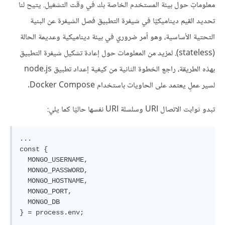
معلوماتٍ حول بيئة المستخدم الخاصة بك في وقت التشغيل. يتيح لنا
تحديد القيم ديناميكيًا في شيفرة التطبيق فصل الشيفرة عن البنية
التحتية الأساسية، وهو أمر ضروري في بيئة ديناميكية وعديمة الحالة
(stateless). لمزيد من المعلومات حول إعادة تشكيل شيفرة التطبيق
بهذه الطريقة، راجع الخطوة الثانية من كيفية إعداد تطبيق node.js
لسير عملٍ يعتمد على الحاويات باستخدام Docker Compose.
تبدو ثوابت الاتصال URI وسلسلة URI نفسها حاليًا كما يلي:
...

const {

  MONGO_USERNAME,

  MONGO_PASSWORD,

  MONGO_HOSTNAME,

  MONGO_PORT,

  MONGO_DB

} = process.env;
