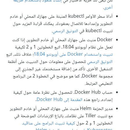
لكن تبقى لك حرية الاختيار في
إنشاء عنقود باستخدام طريقة
أخرى
.
أداة سطر الأوامر kubectl المثبتة على جهازك المحلي أو خادم
التطوير وإعدادها للاتصال بعنقودك. يمكنك قراءة المزيد حول
تثبيت kubectl في
التوثيق الرسمي
.
Docker مثبت على جهازك المحلي أو خادم التطوير. إذا كنت
تعمل على نظام أوبونتو 18.04، اتبع الخطوتين 1 و 2 لكيفية
تثبيت واستخدام Docker على أوبونتو 18.04
؛ خلاف ذلك، اتبع
التوثيق الرسمي
للحصول على معلومات حول التثبيت على أنظمة
التشغيل الأخرى. تأكد من إضافة مستخدمك غير الجذري إلى
مجموعة Docker، كما هو موضح في الخطوة 2 من البرنامج
التعليمي المرتبط.
حساب Docker Hub. للحصول على نظرة عامة حول كيفية
إعداده، راجع هذه
المقدمة إلى Docker Hub
.
مدير الحزمة Helm مثبت على جهازك المحلي أو خادم التطوير
مع تثبيت Tiller على نظامك، باتباع الإرشادات الموضحة في
الخطوتين 1 و 2 حول
كيفية تثبيت البرامج على عناقيد