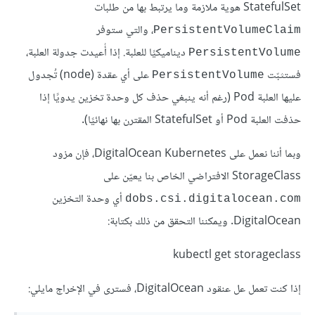
StatefulSet هوية ملازمة وما يرتبط بها من طلبات
، والتي ستوفر
PersistentVolumeClaim
ديناميكيًا للعلبة. إذا أُعيدت جدولة العلبة،
PersistentVolume
فستثبّت
على أي عقدة (node) تُجدول
PersistentVolume
عليها العلبة Pod (رغم أنه ينبغي حذف كل وحدة تخزين يدويًا إذا
حذفت العلبة Pod أو StatefulSet المقترن بها نهائيًا).
وبما أننا نعمل على DigitalOcean Kubernetes، فإن مزود
StorageClass الافتراضي الخاص بنا يعيّن على
أي وحدة التخزين
dobs.csi.digitalocean.com
DigitalOcean. ويمكننا التحقق من ذلك بكتابة:
kubectl get storageclass
إذا كنت تعمل عل عنقود DigitalOcean، فسترى في الإخراج مايلي: