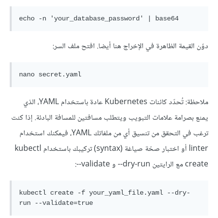
دوّن القيمة الظاهرة في الإخراج هنا أيضا. افتح ملف السر:
ملاحظة: تُحدّد كائنات Kubernetes عادة باستخدام YAML، الذي
يمنع بصرامة علامات التبويب ويتطلب مسافتين للمسافة البادئة. إذا كنت
ترغب في التحقق من تنسيق أي من ملفاتك YAML، فيمكنك استخدام
linter أو اختبار صحّة صياغة (syntax) تركيبك باستخدام kubectl
create مع الرايتين dry-run-- و validate--:
kubectl create -f your_yaml_file.yaml --dry-