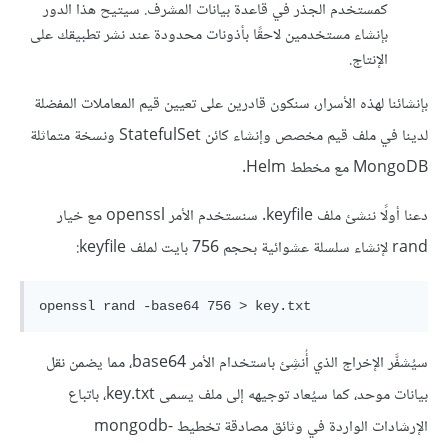
كمستخدم الجذر في قاعدة بيانات المشرف. سيتيح هذا الدور
بإنشاء مستخدمين لاحقًا بأذونات محدودة عند نشر تطبيقك على
الإنتاج.
بإنشائنا لهذه الأسرار، سنكون قادرين على تعيين قيم المعاملات المفضلة
لدينا في ملف قيم مخصص وإنشاء كائن StatefulSet ونسخة متماثلة
MongoDB مع مخطط Helm.
دعنا أولًا ننشئ ملف keyfile. سنستخدم الأمر openssl مع خيار
rand لإنشاء سلسلة عشوائية بحجم 756 بايت لملف keyfile:
سيُشفَّر الإخراج الذي أُنشِئ باستخدام الأمر base64، مما يضمن نقل
بيانات موحد، كما سيُعاد توجيهه إلى ملف يسمى key.txt، باتباع
الإرشادات الواردة في وثائق مصادقة تخطيط mongodb-