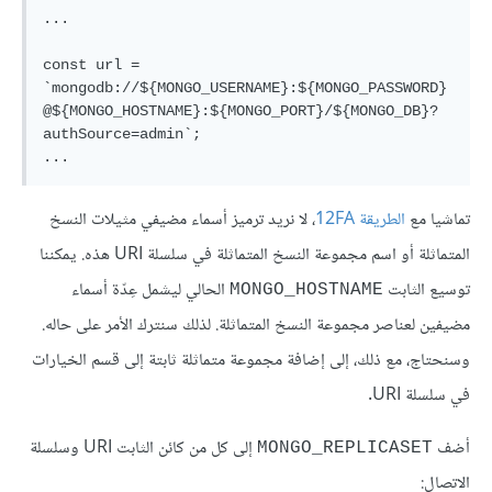
...

const url = 
`mongodb://${MONGO_USERNAME}:${MONGO_PASSWORD}
@${MONGO_HOSTNAME}:${MONGO_PORT}/${MONGO_DB}?
authSource=admin`;

تماشيا مع
الطريقة 12FA
، لا نريد ترميز أسماء مضيفي مثيلات النسخ
المتماثلة أو اسم مجموعة النسخ المتماثلة في سلسلة URI هذه. يمكننا
توسيع الثابت
الحالي ليشمل عِدّة أسماء
MONGO_HOSTNAME
مضيفين لعناصر مجموعة النسخ المتماثلة. لذلك سنترك الأمر على حاله.
وسنحتاج، مع ذلك، إلى إضافة مجموعة متماثلة ثابتة إلى قسم الخيارات
في سلسلة URI.
أضف
إلى كل من كائن الثابت URI وسلسلة
MONGO_REPLICASET
الاتصال: