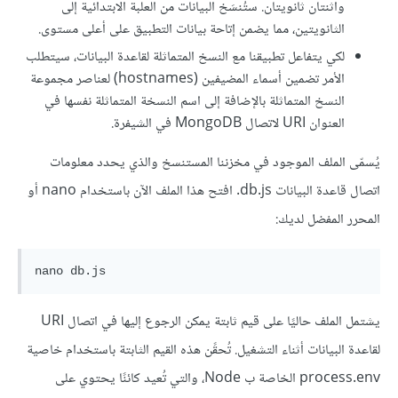
واثنتان ثانويتان. ستُنسَخ البيانات من العلبة الابتدائية إلى
الثانويتين، مما يضمن إتاحة بيانات التطبيق على أعلى مستوى.
لكي يتفاعل تطبيقنا مع النسخ المتماثلة لقاعدة البيانات، سيتطلب
الأمر تضمين أسماء المضيفين (hostnames) لعناصر مجموعة
النسخ المتماثلة بالإضافة إلى اسم النسخة المتماثلة نفسها في
العنوان URI لاتصال MongoDB في الشيفرة.
يُسمّى الملف الموجود في مخزننا المستنسخ والذي يحدد معلومات
اتصال قاعدة البيانات db.js. افتح هذا الملف الآن باستخدام nano أو
المحرر المفضل لديك:
يشتمل الملف حاليًا على قيم ثابتة يمكن الرجوع إليها في اتصال URI
لقاعدة البيانات أثناء التشغيل. تُحقًن هذه القيم الثابتة باستخدام خاصية
process.env الخاصة ب Node، والتي تُعيد كائنًا يحتوي على