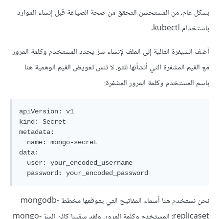
بشكل عام، من المستحسن التحقق من صحة الصياغة قبل إنشاء الموارد
باستخدام kubectl.
أضف الشيفرة التالية إلى الملف لإنشاء سرّ يحدد المستخدم وكلمة المرور
مع القيم المشفرة التي أنشأتها للتو. لا تنس تعويض القيم الوهمية هنا
باسم المستخدم وكلمة المرور المشفرة:
apiVersion: v1

kind: Secret

metadata:

  name: mongo-secret

data:

  user: your_encoded_username

نحن نستخدم هنا أسماء المفاتيح التي يتوقعها مخطط mongodb-
replicaset: المستخدم وكلمة المرور. ولقد سمّينا كائن السرّ mongo-