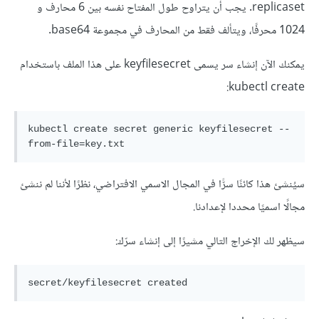
replicaset. يجب أن يتراوح طول المفتاح نفسه بين 6 محارف و
1024 محرفًا، ويتألف فقط من المحارف في مجموعة base64.
يمكنك الآن إنشاء سر يسمى keyfilesecret على هذا الملف باستخدام
kubectl create:
kubectl create secret generic keyfilesecret --
سيُنشئ هذا كائنًا سرًّا في المجال الاسمي الافتراضي، نظرًا لأننا لم ننشئ
مجالًا اسميًا محددا لإعدادنا.
سيظهر لك الإخراج التالي مشيرًا إلى إنشاء سرّك: