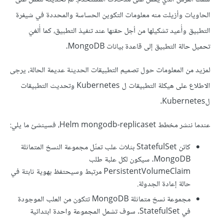
الحاويات وأزيلت منه معلومات التكوين الحساسة والمحددة في شيفرة
التطبيق وأُعيد تشكيلها من أجل حقنها عند تنفيذ التطبيق، كما أُلغيَ
تحميل حالة التطبيق إلى قاعدة بيانات MongoDB.
لمزيد من المعلومات حول تصميم التطبيقات الحديثة عديمة الحالة، يرجى
الاطلاع على هيكلة التطبيقات ل Kubernetes وتحديث التطبيقات
لKubernetes.
عندما ننشر مخطط Helm mongodb-replicaset، فسينشئ ما يلي:
كائن StatefulSet بثلاث علب تمثّل مجموعة النسخ المتماثلة
MongoDB. سيكون لكل علبة طلب
PersistentVolumeClaim مرتبط وسيحتفظ بهوية ثابتة في
حالة إعادة الجدولة.
مجموعة نسخ متماثلة MongoDB تتكون من العلب الموجودة
في StatefulSet. سوف تشمل المجموعة واحدة ابتدائية