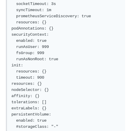
  socketTimeout: 3s

  syncTimeout: 1m

  prometheusServiceDiscovery: true

  resources: {}

podAnnotations: {}

securityContext:

  enabled: true

  runAsUser: 999

  fsGroup: 999

  runAsNonRoot: true

init:

  resources: {}

  timeout: 900

resources: {}

nodeSelector: {}

affinity: {}

tolerations: []

extraLabels: {}

persistentVolume:

  enabled: true

  #storageClass: "-"
