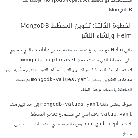
ستستخدمها مع مخطط mongodb-replicaset وإنشاء نشر
MongoDB.
الخطوة الثالثة: تكوين المخطّط MongoDB
Helm وإنشاء النشر
يأتي Helm مع مستودع نشط ومحفوظ يدعى stable والذي يحتوي
على المخطط الذي سنستخدمه:
.
mongodb-replicaset
لاستخدام هذا المخطط مع الأسرار التي أنشأناها للتو، سننشئ ملفًا به قيم
معاملات التكوين يسمى
ثم نثبت
mongodb-values.yaml
المخطط باستخدام هذا الملف.
سوف يعكس ملفنا
إلى حد كبير ملف
mongodb-values.yaml
الافتراضي في مستودع تخزين المخطط
value.yaml
mongodb-replicaset. ومع ذلك، سنجري التغييرات التالية على
ملفنا: