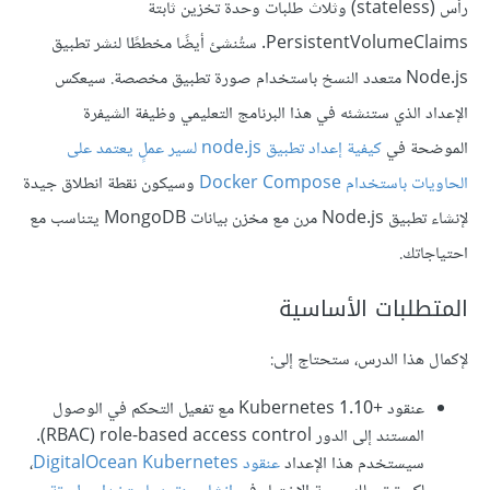
رأس (stateless) وثلاث طلبات وحدة تخزين ثابتة
PersistentVolumeClaims. ستُنشئ أيضًا مخططًا لنشر تطبيق
Node.js متعدد النسخ باستخدام صورة تطبيق مخصصة. سيعكس
الإعداد الذي ستنشئه في هذا البرنامج التعليمي وظيفة الشيفرة
الموضحة في
كيفية إعداد تطبيق node.js لسير عملٍ يعتمد على
الحاويات باستخدام Docker Compose
وسيكون نقطة انطلاق جيدة
لإنشاء تطبيق Node.js مرن مع مخزن بيانات MongoDB يتناسب مع
احتياجاتك.
المتطلبات الأساسية
لإكمال هذا الدرس، ستحتاج إلى:
عنقود +Kubernetes 1.10 مع تفعيل التحكم في الوصول
المستند إلى الدور role-based access control ‏(RBAC).
سيستخدم هذا الإعداد
عنقود DigitalOcean Kubernetes
،