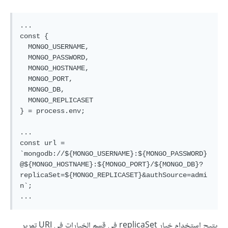
...

const {

  MONGO_USERNAME,

  MONGO_PASSWORD,

  MONGO_HOSTNAME,

  MONGO_PORT,

  MONGO_DB,

  MONGO_REPLICASET

} = process.env;

...

const url = 
`mongodb://${MONGO_USERNAME}:${MONGO_PASSWORD}
@${MONGO_HOSTNAME}:${MONGO_PORT}/${MONGO_DB}?
replicaSet=${MONGO_REPLICASET}&authSource=admi
n`;

يتيح استخدام خيار replicaSet في قسم الخيارات في URI تمرير