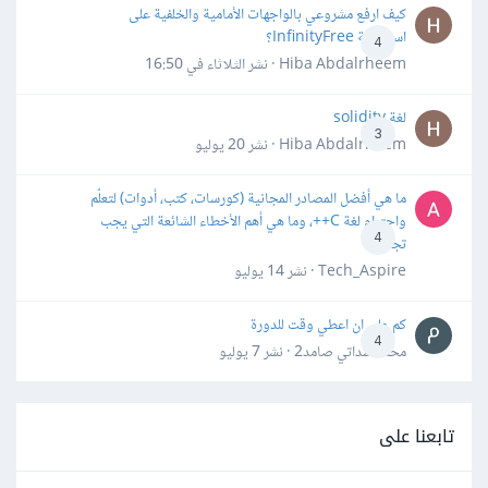
كيف ارفع مشروعي بالواجهات الأمامية والخلفية على
استضافة InfinityFree؟
4
Hiba Abdalrheem · نشر
الثلاثاء في 16:50
لغة solidity
3
Hiba Abdalrheem · نشر
20 يوليو
ما هي أفضل المصادر المجانية (كورسات، كتب، أدوات) لتعلّم
واحترام لغة C++، وما هي أهم الأخطاء الشائعة التي يجب
4
تجنبها؟
Tech_Aspire · نشر
14 يوليو
كم علي ان اعطي وقت للدورة
4
محمد سداتي صامد2 · نشر
7 يوليو
تابعنا على