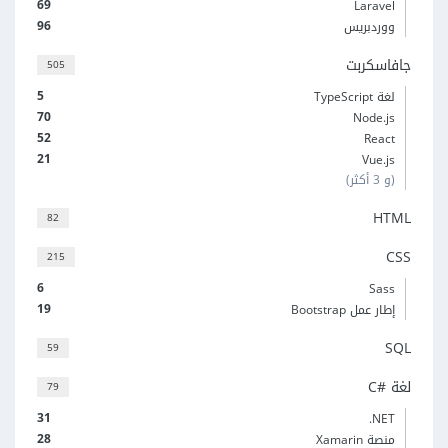
69
Laravel
96
ووردبريس
جافاسكربت
505
5
لغة TypeScript
70
Node.js
52
React
21
Vue.js
(و 3 أكثر)
HTML
82
CSS
215
6
Sass
19
إطار عمل Bootstrap
SQL
59
لغة C#‎
79
31
‎.NET
28
منصة Xamarin