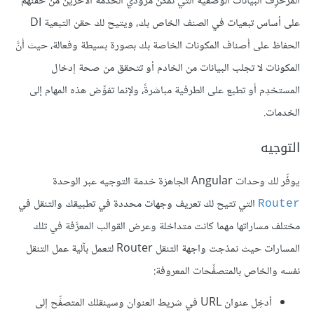
المزخرِف البيانات الوصفية التي تمكّن مزودي الخدمة الآخرين من حقنهم
على أساس تبعيات في الصنف الخاص بك، ويتيح لك حقن التبعية DI
الحفاظ على أصناف المكونات الخاصة بك بصورة بسيطة وفعالة، حيث أنَّ
المكونات لا تجلب البيانات من الخادم أو تتحقق من صحة إدخال
المستخدِم أو تطبع على الطرفية مباشرةً، ولإنما تفوِّض هذه المهام إلى
الخدمات.
التوجيه
يوفِّر لك وحدات Angular الجاهزة خدمة التوجيه عبر الوحدة
التي تتيح لك تعريف وجهات محددة في تطبيقك والتنقل في
Router
مختلف مساراتها مهما كانت متداخلة وعرض القوالب المعرَّفة في تلك
المسارات حيث نمذجت واجهة التنقل Router لتعمل بآلية عمل التنقل
نفسه والخاص بالمتصفِّحات المعروفة:
أدخِل عنوان URL في شريط العنوان وسينقلك المتصفِّح إلى