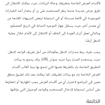
لأقسام العرض الخاصة بتطبيقك وحالة البيانات، حيث يمكنك الانتقال إلى
طرق عرض جديدة عندما ينقر المستخدِم على زر أو يختار أحد الخيارات
الموجودة في قائمة منسدلة أو في استجابة لبعض التنبيهات القادمة من
أي مصدر آخر، حيث يسجِّل جهاز التوجيه النشاط في تاريخ المتصفِّح،
وبالتالي تعمل أزرار العودة إلى الخلف أو الانتقال إلى الأمام خلال عملية
التنقل أيضًا.
يجب عليك ربط مسارات التنقل بمكوناتك من أجل تعريف قواعد التنقل،
حيث يستخدِم المسار بنيةً تشبه عنوان URL، وقد يدمج به بيانات
التطبيق الخاصة بك بالطريقة نفسها التي تدمج بها بنية القالب أقسام
العرض الخاصة بك مع بيانات تطبيقك، كما يمكنك بعد ذلك تطبيق منطق
معين في البرنامج لاختيار أي من أقسام العرض يجب إظهارها أو إخفاؤها
على أساس استجابة لإدخال المستخدِم وقواعد الوصول التي عرَّفتها.
الخاتمة