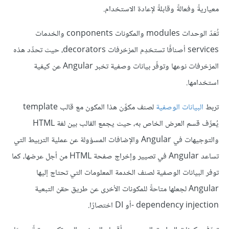
معياريةً وفعالةً وقابلةً لإعادة الاستخدام.
تُعَدّ الوحدات modules والمكونات conponents والخدمات
services أصنافًا تستخدِم المزخرفات decorators، حيث تحدِّد هذه
المزخرفات نوعها وتوفّر بيانات وصفية تخبر Angular عن كيفية
استخدامها.
تربط
البيانات الوصفية
لصنف مكوِّن هذا المكون مع قالب template
يُعرِّف قسم العرض الخاص به، حيث يجمع القالب بين لغة HTML
والتوجيهات في Angular والإضافات المسؤولة عن عملية التربيط التي
تساعد Angular في تصيير وإخراج صفحة HTML من أجل عرضها، كما
توفر البيانات الوصفية لصنف الخدمة المعلومات التي تحتاج إليها
Angular لجعلها متاحةً للمكونات الأخرى عن طريق حقن التبعية
dependency injection -أو DI اختصارًا.