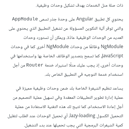
ذات صلة مثل الخدمات بهدف تشكيل وحدات وظيفية.
يحتوي كل تطبيق Angular على وحدة جذر تسمى
AppModule
والتي توفر آلية التكوين المسؤولة عن تشغيل التطبيق الذي يحتوي على
العديد من الوحدات الوظيفية عادًة، ويمكن أن تستورد وحدات
NgModule وظائفًا من وحدات NgModule أخرى كما في وحدات
JavaScript، كما تسمح بتصدير الوظائف الخاصة بها واستخدامها في
وحدات أخرى، إذ يجب عليك مثلًا استيراد خدمة
من أجل
Router
استخدام خدمة التوجيه في التطبيق الخاص بك.
يساعد تنظيم الشيفرة الخاصة بك ضمن وحدات وظيفية مميزة في
عملية إدارة تطوير التطبيقات المعقدة وفي تسهيل عملية التصميم من
أجل إعادة الاستخدام، كما تتيح لك هذه التقنية الاستفادة من عملية
التحميل الكسول lazy-loading، أي تحميل الوحدات عند الطلب لتقليل
كمية الشيفرات البرمجية التي يجب تحميلها عند بدء التشغيل.