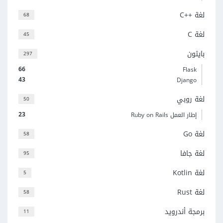
لغة C++‎
68
لغة C
45
بايثون
297
66
Flask
43
Django
لغة روبي
50
23
إطار العمل Ruby on Rails
لغة Go
58
لغة جافا
95
لغة Kotlin
5
لغة Rust
58
برمجة أندرويد
11