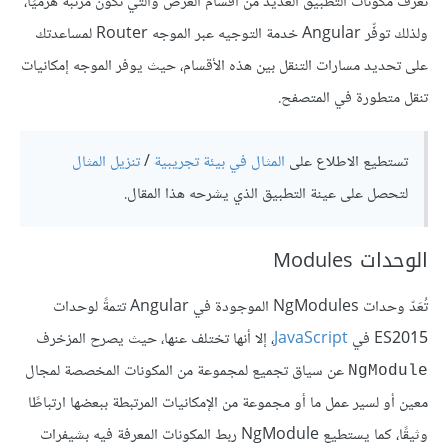
تعرّف مكونات التطبيق العديد من أقسام العرض والتي تكون مرتبةً هرميًا،
ولذلك توفِّر Angular خدمة التوجيه عبر الموجه Router لمساعدتك
على تحديد مسارات التنقل بين هذه الأقسام، حيث يوفر الموجه إمكانيات
تنقل متطورة في المتصفح.
تستطيع الاطلاع على
المثال في بيئة تجريبية
/
تنزيل المثال
لتحصل على عينة التطبيق الذي يشرحه هذا المقال.
الوحدات Modules
تُعَدّ وحدات NgModules الموجودة في Angular تتمةً لوحدات
ES2015 في
JavaScript
، إلا أنها تختلف عنها، حيث يصرح المزخرف
عن سياق تجميع لمجموعة من المكونات المخصصة لمجال
NgModule
معين أو لسير عمل ما أو مجموعة من الإمكانيات المرتبطة ببعضها ارتباطًا
وثيقًا، كما يستطيع NgModule ربط المكونات المعرفة فيه بشيفرات