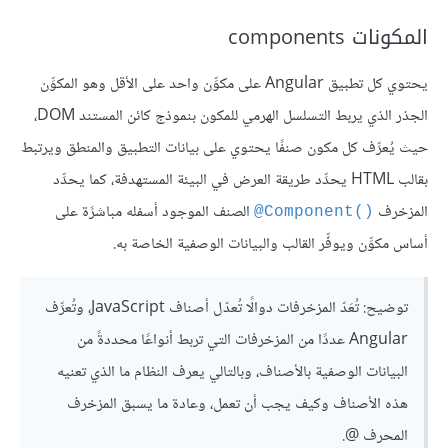
المكونات components
يحتوي كل تطبيق Angular على مكوِّن واحد على الأقل وهو المكوِّن
الجذر الذي يربط التسلسل الهرمي للمكون بنموذج كائن المستند DOM،
حيث يُعرِّف كل مكون صنفًا يحتوي على بيانات التطبيق والمنطق ويرتبط
بقالب HTML يحدِّد طريقة العرض في البيئة المستهدفة، كما يحدِّد
المزخرف
الصنف الموجود أسفله مباشرًة على
‎@Component()‎
أساس مكوِّن ويوفِّر القالب والبيانات الوصفية الخاصة به.
توضيح: تُعَدّ المزخرفات دوالًا تُعدّل أصناف JavaScript، وتُعرِّف
Angular عددًا من المزخرفات التي تربط أنواعًا محددةً من
البيانات الوصفية بالأصناف، وبالتالي يعرف النظام ما الذي تعنيه
هذه الأصناف وكيف يجب أن تعمل، وعادة ما يسبق المزخرف
المحرف @.