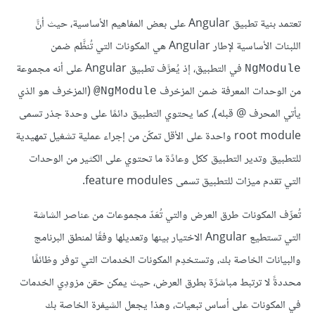
تعتمد بنية تطبيق Angular على بعض المفاهيم الأساسية، حيث أنَّ
اللبنات الأساسية لإطار Angular هي المكونات التي تُنظَّم ضمن
في التطبيق، إذ يُعرَّف تطبيق Angular على أنه مجموعة
NgModule
من الوحدات المعرفة ضمن المزخرف
(المزخرف هو الذي
‎@NgModule
يأتي المحرف @ قبله)، كما يحتوي التطبيق دائمًا على وحدة جذر تسمى
root module واحدة على الأقل تمكّن من إجراء عملية تشغيل تمهيدية
للتطبيق وتدير التطبيق ككل وعادًة ما تحتوي على الكثير من الوحدات
التي تقدم ميزات للتطبيق تسمى feature modules.
تُعرِّف المكونات طرق العرض والتي تُعَدّ مجموعات من عناصر الشاشة
التي تستطيع Angular الاختيار بينها وتعديلها وفقًا لمنطق البرنامج
والبيانات الخاصة بك، وتستخدِم المكونات الخدمات التي توفر وظائفًا
محددةً لا ترتبط مباشرًة بطرق العرض، حيث يمكن حقن مزودِي الخدمات
في المكونات على أساس تبعيات، وهذا يجعل الشيفرة الخاصة بك