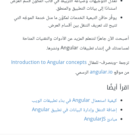
تعدِّل التوجيهات وصياغة التربيط في قالب المكون قسم العرض
استنادًا إلى بيانات التطبيق والمنطق.
يوفِّر حاقن التبعية الخدمات لمكوِّن ما مثل خدمة الموجِّه التي
تتيح لك تعريف التنقل بين أقسام العرض.
أصبحت الآن جاهزًا لتتعلم المزيد عن الأدوات والتقنيات المتاحة
لمساعدتك في إنشاء تطبيقات Angular ونشرها.
ترجمة -وبتصرف- للمقال
Introduction to Angular concepts
من موقع
angular.io
الرسمي.
اقرأ أيضًا
كيفية استعمال Angular في بناء تطبيقات الويب
إضافة التنقل وإدارة البيانات في تطبيق Angular
مبادئ AngularJS