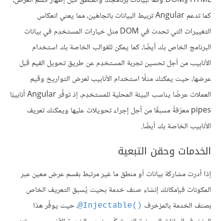
HTML وDOM وفقًا لبيانات برنامجك والمنطق قبل إظهار قسم العرض،
كما تدعم Angular تربيط البيانات باتجاهَين، مما يعني انعكاس
التغييرات التي تحدث في DOM مثل خيارات المستخدِم في بيانات
البرنامج الخاص بك أيضًا، كما يمكن للقوالب الخاصة بك استخدام
الأنابيب من أجل تحسين تجربة المستخدِم عن طريق تحويل القيم قبل
عرضها، حيث يمكنك مثلًا استخدام الأنابيب لعرض التواريخ وقيم
العملات عرضًا يناسب البيئة المحلية للمستخدِم، إذ توفِّر Angular أنابيبًا
pipes معرّفةً مسبقًا من أجل إجراء تحويلات عليها ويمكنك تعريف
الأنابيب الخاصة بك أيضًا.
الخدمات وحقن التبعية
إذا أدرت مشاركة بيانات أو منطق ما غير مرتبط بقسم عرض معين عبر
المكونات فبإمكانك إنشاء صنف خدمة بحيث يُسبق التعريف الخاص
بصنف الخدمة بالمزخرف ‎
، حيث يوفِّر هذا
@Injectable()‎