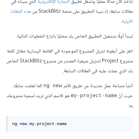
لنأخذ الآن مثالًا عمليًا ونشغل تطبيق
التجارة الإلكترونية
الذي بنيناه في
مقالات سابقة، إذ بنينا التطبيق على منصة StackBlitz من
هذه الملفات
الأولية
.
لنبدأ أولًا بتشغيل التطبيق الخاص بك محليًا باتباع الخطوات التالية:
انقر على أيقونة تنزيل المشروع الموجودة في القائمة اليسارية مقابل كلمة
مشروع Project لتنزيل شيفرة المصدر من مشروع StackBlitz الخاص
بك الذي عملت عليه في المقالات السابقة.
أنشأ مساحة عمل جديدة عن طريق الأمر
كما تعلمت سابقًا،
ng new
حيث أنَّ
هو الاسم الذي تريد تسمية مشروعك
my-project-name
به:
ng 
new
my
-
project
-
name