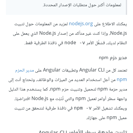
لمعلومات أكثر حول متطلبات الإصدار المحددة.
يمكنك الاطلاع على
nodejs.org
لمزيد من المعلومات حول تثبيت
Node.js، وإذا كنت غير متأكد من إصدار Node.js الذي يعمل على
النظام لديك، فشغِّل الأمر
في نافذة الطرفية فقط.
node -v
مدير حزم npm
تعتمد كل من Angular CLI وتطبيقات Angular على
مدير الحزم
npm
من أجل استخدام العديد من الميزات والوظائف، وتحتاج أنت إلى
مدير حزمة npm لتحميل وتثبيت حزم npm، كما يستخدم هذا الدليل
واجهة سطر أوامر لعميل npm والتي تُثَبَّت مع Node.js افتراضيًا،
ويمكنك تشغيل الأمر
في نافذة طرفية لتتحقق من تثبيت
npm -v
عميل npm على جهازك.
تثبيت واجهة سطر الأوامر Angular CLI