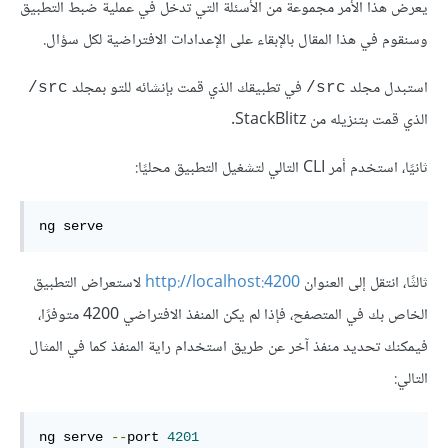
يعرض هذا الأمر مجموعة من الأسئلة التي تدخل في عملية ضبط التطبيق
وسنقوم في هذا المقال بالإبقاء على الإعدادات الافتراضية لكل سؤال.
استبدل مجلد
في تطبيقك الذي قمت بإنشائه للتو بمجلد
‎/src
‎/src
الذي قمت بتنزيله من StackBlitz.
ثانيًا، استخدم أمر CLI التالي لتشغيل التطبيق محليًا:
ng serve
ثالثًا، انتقل إلى العنوان
http://localhost:4200
لاستعراض التطبيق
الخاص بك في المتصفح، فإذا لم يكن المنفذ الافتراضي 4200 متوفرًا،
فيمكنك تحديد منفذ آخر عن طريق استخدام راية المنفذ كما في المثال
التالي:
ng serve 
--
port 
4201