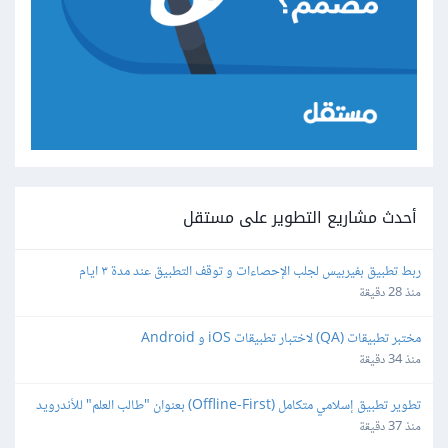
أحدث مشاريع التطوير على مستقل
ربط تطبيق بفيربيس لجلب الإحصاءات و توقف التطبيق عند مدة ٣ ايام
منذ 28 دقيقة
مختبر تطبيقات (QA) لاختبار تطبيقات iOS و Android
منذ 34 دقيقة
تطوير تطبيق إسلامي متكامل (Offline-First) بعنوان "طالب العلم" للأندرويد 
و iOS
منذ 37 دقيقة