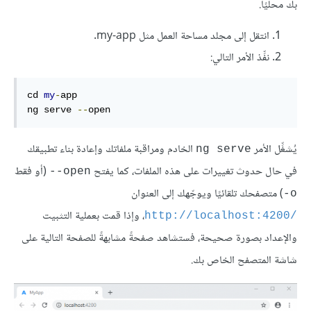
بك محليًا.
انتقل إلى مجلد مساحة العمل مثل my-app.
نفِّذ الأمر التالي:
cd 
my
-
app

ng serve 
--
open
يُشغِّل الأمر
الخادم ومراقبة ملفاتك وإعادة بناء تطبيقك
ng serve
في حال حدوث تغييرات على هذه الملفات، كما يفتح
(أو فقط
‎--open
) متصفحك تلقائيًا ويوجّهك إلى العنوان
‎-o
، وإذا قمت بعملية التثبيت
http://localhost:4200/‎
والإعداد بصورة صحيحة، فستشاهد صفحةً مشابهةً للصفحة التالية على
شاشة المتصفح الخاص بك.