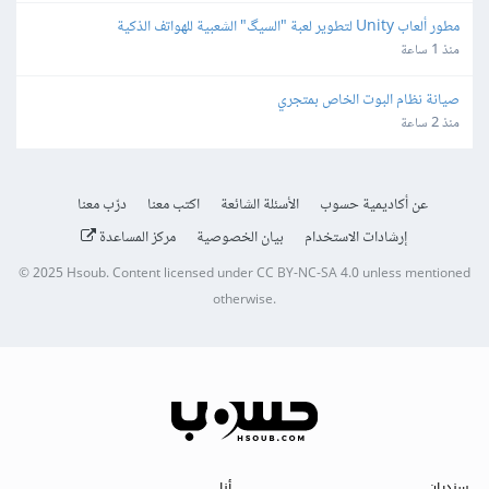
مطور ألعاب Unity لتطوير لعبة "السيگ" الشعبية للهواتف الذكية
منذ 1 ساعة
صيانة نظام البوت الخاص بمتجري
منذ 2 ساعة
عن أكاديمية حسوب
الأسئلة الشائعة
اكتب معنا
درّب معنا
إرشادات الاستخدام
بيان الخصوصية
مركز المساعدة
© 2025
Hsoub
.
Content licensed under
CC BY-NC-SA 4.0
unless mentioned
otherwise.