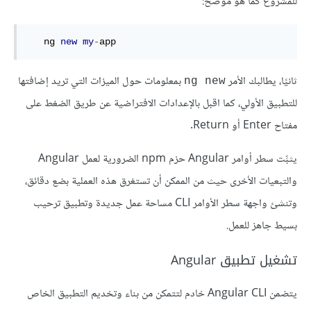
للمشروع كما هو موضَّح:
   ng 
new
my
-
app
ثانيًا، يطالبك الأمر
بمعلومات حول الميزات التي تريد إضافتها
ng new
للتطبيق الأولي، كما اقبل بالإعدادات الافتراضية عن طريق الضغط على
مفتاح Enter أو Return.
يثبِّت سطر أوامر Angular حزم npm الضرورية لعمل Angular
والتبعيات الأخرى حيث من الممكن أن تستغرق هذه العملية بضع دقائق،
وتنشئ واجهة سطر الأوامر CLI مساحة عمل جديدة وتطبيق ترحيب
بسيط جاهز للعمل.
تشغيل تطبيق Angular
يتضمن Angular CLI خادم لتتمكن من بناء وتخديم التطبيق الخاص