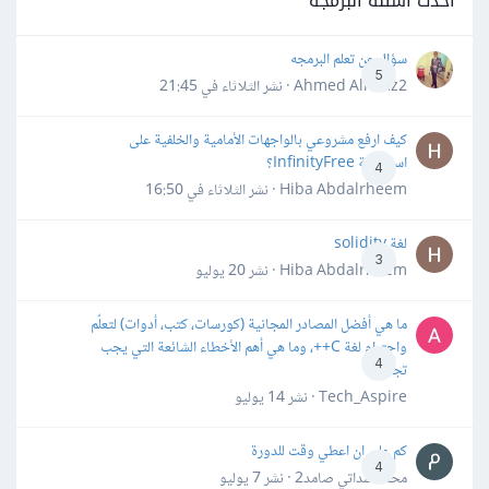
أحدث أسئلة البرمجة
سؤال عن تعلم البرمجه
5
Ahmed Alhafiz2 · نشر
الثلاثاء في 21:45
كيف ارفع مشروعي بالواجهات الأمامية والخلفية على
استضافة InfinityFree؟
4
Hiba Abdalrheem · نشر
الثلاثاء في 16:50
لغة solidity
3
Hiba Abdalrheem · نشر
20 يوليو
ما هي أفضل المصادر المجانية (كورسات، كتب، أدوات) لتعلّم
واحترام لغة C++، وما هي أهم الأخطاء الشائعة التي يجب
4
تجنبها؟
Tech_Aspire · نشر
14 يوليو
كم علي ان اعطي وقت للدورة
4
محمد سداتي صامد2 · نشر
7 يوليو