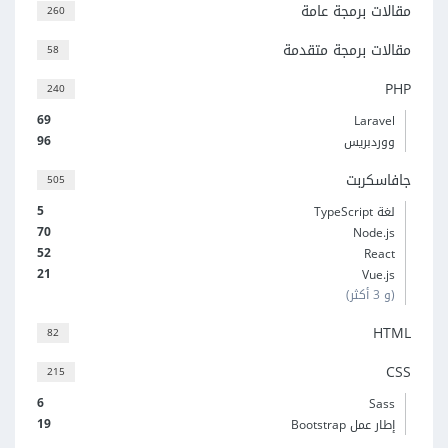
مقالات برمجة عامة
260
مقالات برمجة متقدمة
58
PHP
240
69
Laravel
96
ووردبريس
جافاسكربت
505
5
لغة TypeScript
70
Node.js
52
React
21
Vue.js
(و 3 أكثر)
HTML
82
CSS
215
6
Sass
19
إطار عمل Bootstrap