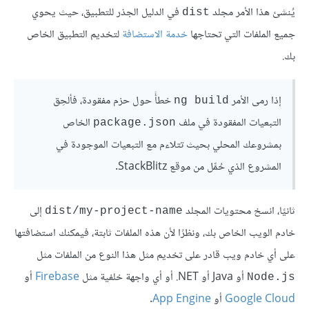
يُنشئ هذا الأمر مجلد
في الدليل الجذر للتطبيق، حيث يحوي
dist
جميع الملفات التي تحتاجها
خدمة الاستضافة
لتخديم التطبيق الخاص
بك.
إذا رمى الأمر
خطأً حول حزم مفقودة، فألحِق
ng build
التبعيات المفقودة في ملف
الخاص
package.json
بمشروعك المحلي بحيث تتلاءم مع التبعيات الموجودة في
المشروع الذي حُمِّل من موقع StackBlitz.
ثانيًا، انسخ محتويات المجلد
إلى
dist/my-project-name
خادم الويب الخاص بك، ونظرًا لأن هذه الملفات ثابتة، فيمكنك استضافتها
على أي خادم ويب قادر على تخديم مثل هذا النوع من الملفات مثل
أو Java أو ‎.NET أو أي واجهة خلفية مثل
Firebase
أو
Node.js
Google Cloud
أو
App Engine
.