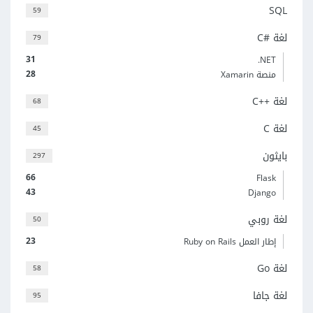
SQL
59
لغة C#‎
79
31
‎.NET
28
منصة Xamarin
لغة C++‎
68
لغة C
45
بايثون
297
66
Flask
43
Django
لغة روبي
50
23
إطار العمل Ruby on Rails
لغة Go
58
لغة جافا
95