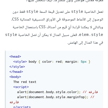
معرفة مقاس، هوامش ولون عنصرٍ ما، كيف نتحصل عليها؟
تعمل الخاصية
على تعديل قيمة السمة
فقط دون
style
style
الوصول إلى الأنماط الموصوفة في الأوراق التنسيقية المتتالية CSS.
وبالتالي لا يمكننا قراءة أيّ قيمٍ من أصناف CSS باستعمال الخاصية
. فعلى سبيل المثال لا يمكن أن تصل الخاصية
style
elem.style
في هذا المثال إلى الهامش.
<head>
<style>
 body 
{
 color
:
 red
;
 margin
:
5px
}
</style>
</head>
<body>
  The red text

<script>
// فارغة 
);
color
.
style
.
body
.
document
(
    alert
    alert
(
document
.
body
.
style
.
marginTop
);
// 
فارغة 
</script>