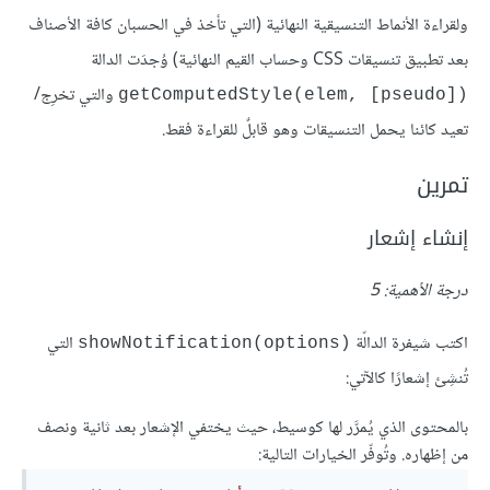
ولقراءة الأنماط التنسيقية النهائية (التي تأخذ في الحسبان كافة الأصناف
بعد تطبيق تنسيقات CSS وحساب القيم النهائية) وُجدَت الدالة
والتي تخرِج/
getComputedStyle(elem, [pseudo])‎
تعيد كائنا يحمل التنسيقات وهو قابلٌ للقراءة فقط.
تمرين
إنشاء إشعار
درجة الأهمية: 5
اكتب شيفرة الدالّة
التي
showNotification(options)‎
تُنشِئ إشعارًا كالآتي:
بالمحتوى الذي يُمرَّر لها كوسيط، حيث يختفي الإشعار بعد ثانية ونصف
من إظهاره. وتُوفّر الخيارات التالية: