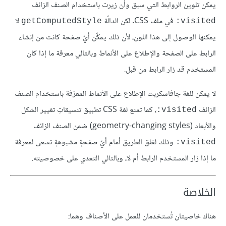
يمكن تلوين الروابط التي سبق وأن زيرت باستخدام الصنف الزائف
في ملف CSS. لكن الدالّة
لا
getComputedStyle
‎:visited
يمكنها الوصول إلى هذا اللون، لأن ذلك يمكِّن أيّ صفحة كانت من إنشاء
الرابط على الصفحة والإطلاع على الأنماط وبالتالي معرفة ما إذا كان
المستخدم قد زار الرابط من قبل.
لا يمكن للغة جافاسكربت الإطلاع على الأنماط المعرّفة باستخدام الصنف
الزائف
، كما تمنع لغة CSS تطبيق تنسيقاتِ تغيير الشكل
‎:visited
والأبعاد (geometry-changing styles) ضمن الصنف الزائف
وذلك لغلق الطريق أمام أيّ صفحةٍ مشبوهةٍ تسعى لمعرفة
‎:visited
ما إذا زار المستخدم الرابط أم لا، وبالتالي التعدي على خصوصيته.
الخلاصة
هناك خاصيتان تُستخدمان للعمل على الأصناف وهما: