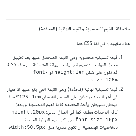
ملاحظة: القيم المحسوبة والقيم النهائية (المُحدَّدة)
هناك مفهومان في لغة CSS هما:
قيمة تنسيقية محسوبة وهي القيمة المتحصّل عليها بعد تطبيق
مجمل القواعد التنسيقية وقواعد الوراثة المُتضمَّنة في ملف CSS.
قد تكون على شكل
أو
font-
height:1em
.
size:125%
قيمة تنسيقية نهائية (مُحدَّدة) وهي القيمة التي يقع عليها الاختيار
في آخر المطاف وتُطبَّق على العنصر. القيمتان
و
هما
125%
1em
قيمتان نسبيتان. يأخذ المتصفح كافة القيم المحسوبة ويجعل
كافة الوحدات مطلقة كما في المثال التالي:
height:20px
،
. ويمكن للقيم النهائية الخاصة
font-size:16px
بالخاصيات الهندسية أن تكون عشرية مثل:
.
width:50.5px