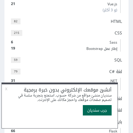
21
Vue.js
(و 3 أكثر)
HTML
82
CSS
215
6
Sass
19
إطار عمل Bootstrap
SQL
59
لغة C#‎
79
31
‎.NET
28
منصة Xamarin
لغة C++‎
68
لغة C
45
بايثون
297
66
Flask