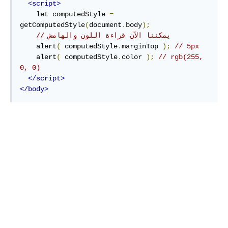
<script>
    let computedStyle 
=
getComputedStyle
(
document
.
body
);
// يمكننا الآن قراءة اللون والهامش 
    alert
(
 computedStyle
.
marginTop 
);
// 5px
    alert
(
 computedStyle
.
color 
);
// rgb(255, 
0, 0)
</script>
</body>