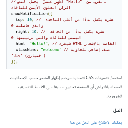
// أظهِر عنصرًا يحمل النص "Hello" بالقرب من 
الركن العلوي الأيمن للنافذة  
showNotification
({
// عشرة بكسل بدءًا من أعلى النافذة 
,
10
:
  top
والذي فاصلته 0
// عشرة بكسل بدءًا من الحافة 
,
10
:
  right
اليمنى للنافذة والتي ترتيبتها 0
// شيفرة HTML الخاصة بالإشعار
,
"Hello!"
:
  html
// صنف إضافي للحاوية 
"welcome"
:
  className
‘div’ (اختياري)
});
استعمل تنسيقات CSS لتحديد موضع إظهار العنصر حسب الإحداثيات
المعطاة بافتراض أن الصفحة تحتوي مسبقا على الأنماط التنسيقية
الضرورية.
الحل
يمكنك الإطلاع على الحل من هنا