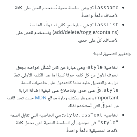
: وهي سلسلة نصية تُستخدم للعمل على كافة
className
الأصناف دفعةً واحدةً.
: هي عبارة عن كائن له دوالّه الخاصة
classList
(add/delete/toggle/contains) وتستخدم للعمل على
الأصناف، كلُ على حدى.
ولتغيير التنسيق لدينا:
الخاصية
؛ وهي عبارة عن كائن تُشكَّل خواصه بجعل
style
الحرف الأول من كل كلمة حرفا كبيرًا ما عدا الكلمة الأولى. تُعدّ
قراءته والتعديل عليه تماما كالتعديل على خاصيات السمة
، كلٌ على حدى. وللاطلاع على كيفية إضافة الراية
style
important وغيرها، يمكنك زيارة موقع
MDN
حيث تجد قائمة
من الدوالّ التي تُستخدم لذلك.
الخاصية
: هي الخاصية التي تقابِل السمة
style.cssText
في مجملها، أي السلسلة النصية التي تحمل كافة
"style"
الأنماط التنسيقية دفعةً واحدةً.