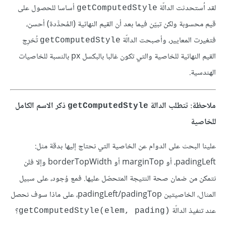
لقد اُستحدثت الدالّة
أساسا للحصول على
getComputedStyle
قيم محسوبة ولكن تبيّن فيما بعد أن القيم النهائية (المُحدَّدة) أحسن،
فتغيرت المعايير، وأصبحت الدالّة
تُخرِج
getComputedStyle
القيم النهائية للخاصية والتي تكون غالبا بالبكسل px بالنسبة للخاصيات
الهندسية.
ملاحظة: تتطلب الدالة
ذكر الاسم الكامل
getComputedStyle
للخاصية
علينا البحث على الدوام عن الخاصية التي نحتاج إليها بدقة مثل:
padingLeft، أو marginTop أو borderTopWidth وإلا فلن
نتمكن من ضمان صحة النتيجة المتحصّل عليها. فمع وُجود، على سبيل
المثال، الخاصيتين padingLeft/padingTop، على ماذا سوف نحصل
عند تنفيذ الدالّة
؟
getComputedStyle(elem, pading)‎