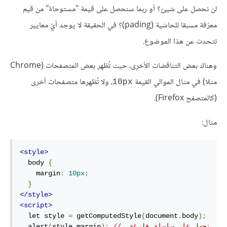
لن نحصل على شيئ؟ أو ربما سنحصل على قيمة "مستوحاة" من قيم
معرّفة مسبقا للحاشية (pading)؟ في الحقيقة لا يوجد أيّ معايير
تتحدث عن هذا الموضوع.
وهناك بعض التناقضات الأخرى، حيث تُظهِر بعض المتصفحات (Chrome
مثلا) في مثال الموالي القيمة
، ولا تُظهِرها متصفحات أخرى
10px
(كالمتصفح Firefox).
مثال:
<style>
  body 
{
    margin
:
10px
;
}
</style>
<script>
  let style 
=
 getComputedStyle
(
document
.
body
);
// نحصل على سلسلة فارغة 
);
margin
.
style
(
  alert