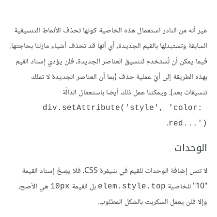
غير أنه من النادر استعمال هذه الخاصية كونها تحذف الأنماط التنسيقية
السابقة وتستبدلها بالقيم الجديدة، أي أنها قد تحذف أشياء مازلنا بحاجتها.
فيما يمكن أن تُستخدم لتنسيق العناصر الجديدة، فلن يؤدي إسناد القيم
بهذه الطريقة إلى أيّ عملية حذف (بما أن العناصر الجديدة لا تملك
تنسيقات بعد). ويمكننا عمل ذلك أيضا باستعمال الدالّة
div.setAttribute('style', 'color: 
.
red...')‎
الوحدات
لا تنس إضافة الوحدات للقيم في شيفرة CSS، فلا يصِحُّ إسناد القيمة
"10" للخاصية
بل القيمة
هي الأصح،
10px
elem.style.top
وإلا فلن يعمل السكربت بالشكل المطلوب.