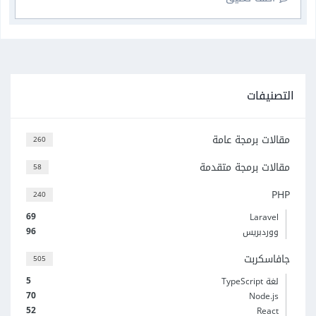
التصنيفات
مقالات برمجة عامة
260
مقالات برمجة متقدمة
58
PHP
240
69
Laravel
96
ووردبريس
جافاسكربت
505
5
لغة TypeScript
70
Node.js
52
React