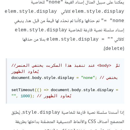
يمكننا على سبيل المثال إسناد القيمة
للخاصية
"none"
كالأتي
elem.style.display 
elem.style.display
ثم حذفها وكأننا لم نحدّد لها قيمةً من قبل. هنا، ينبغي
= "none"
إسناد سلسلة نصية فارغة للخاصية
elem.style.display
كالآتي
بدلا من حذفها
elem.style.display = ""‎
).
(
delete
//عند تنفيذ هذا السكربت يختفي العنصر <body> ثمّ 
يُعاود الظهور
// يختفي 
;
"none"
=
display 
.
style
.
body
.
document
setTimeout
(()
=>
 document
.
body
.
style
.
display 
=
// يُعاود الظهور
);
1000
,
""
إذا أسندنا سلسلة نصية فارغة للخاصية
، يُطبِّق
style.display
المتصفح أصناف CSS والأنماط التنسيقية المتضمَّنة بداخلها بطريقة