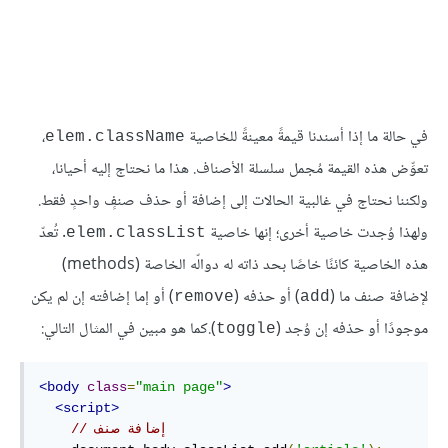
في حالة ما إذا أسندنا قيمةً معينةً للخاصية
،
elem.className
تعوِّض هذه القيمة مُجمل سلسلة الأصناف. هذا ما نحتاج إليه أحيانا،
ولكننا نحتاج في غالبية الحالات إلى إضافة أو حذف صنفٍ واحدٍ فقط.
ولهذا وُجدت خاصية أخرى؛ إنها خاصية
. تُعدّ
elem.classList
هذه الخاصية كائنًا خاصًا بحد ذاته له دوالّه الخاصة (methods)
لإضافة صنف ما (
) أو حذفه (
) أو إما إضافته إن لم يكن
remove
add
موجودًا أو حذفه إن وُجد (
).كما هو مبين في المثال التالي:
toggle
<body
class
=
"main page"
>
<script>
// إضافة صنف