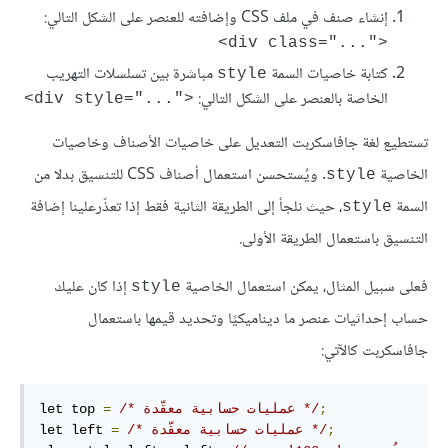
إنشاء صنف في ملف CSS وإضافته للعنصر على الشكل التالي:
<div class="..."‎>
كتابة خاصيات السمة
مباشرة بين تسلسلات التهريب
style
الخاصة بالعنصر على الشكل التالي:
<div style="..."‎>
تستطيع لغة جافاسكربت التعديل على خاصيات الأصناف وخاصيات
الخاصية
. ويُستحسن استعمال أصناف CSS للتنسيق بدلا من
style
السمة
، حيث نلجأ إلى الطريقة الثانية فقط إذا تعذّرعلينا إضافة
style
التنسيق باستعمال الطريقة الأولى.
فعلى سبيل المثال، يمكن استعمال الخاصية
إذا كان عليك
style
حساب إحداثيات عنصر ما ديناميكيًا وتحديد قيمها باستعمال
جافاسكربت كالآتي:
;
/* عمليات حسابية معقّدة */
=
let top 
;
/* عمليات حسابية معقّدة */
=
let left 