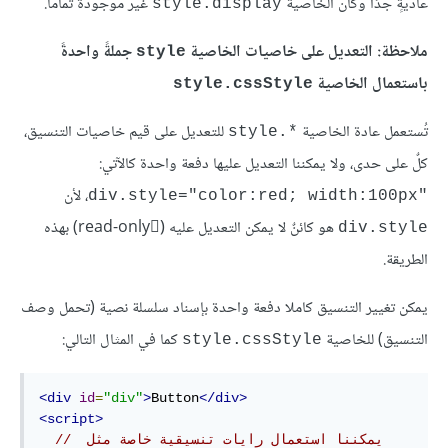
عاديةٍ جدًا وكأن الخاصية
غير موجودة تماما.
style.display
ملاحظة: التعديل على خاصيات الخاصية
جملةً واحدةً
style
باستعمال الخاصية
style.cssStyle
تُستعمل عادة الخاصية
للتعديل على قيم خاصيات التنسيق،
*.style
كلٌ على حدى، ولا يمكننا التعديل عليها دفعة واحدة كالآتي:
div.style="color:red; width:100px"
هو كائنٌ لا يمكن التعديل عليه (ِread-only) بهذه
div.style
الطريقة.
يمكن تغيير التنسيق كاملا دفعة واحدة بإسناد سلسلة نصية (تحمل وصف
التنسيق) للخاصية
كما في المثال التالي:
style.cssStyle
<div
id
=
"div"
>
Button
</div>
<script>
// يمكننا استعمال رايات تنسيقية خاصة مثل 