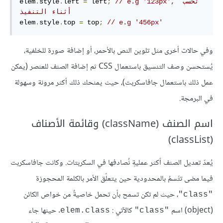
// e.g '123px', تُحسب 
;
 left
=
left 
.
style
.
elem
أثناء التنفيذ
elem
.
style
.
top 
=
 top
;
// e.g '456px'
وفي حالات أخرى مثل تلوين النص بالأحمر، أو إضافة صورة للخلفية،
يُستحسن وصف التنسيق باستعمال CSS ثم إضافة الصنف للعنصر (يمكن
عمل ذلك باستعمال جافاسكربت)، حيث يمنحك ذلك أكثر مرونة وسهولة
في البرمجة.
اسم الصنف (className) وقائمة الأصناف
(classList)
يُعدّ تعديل الصنف أكثر عمليةٍ نُصادفها في السكربتات. وكانت جافاسكربت
فيما مضى تتّسمُ بالمحدودية حين يتعلّق الأمر بالكلمة المحجوزة
، حيث لم تكن تسمح بأن تحمل خاصيةٌ من خواص الكائن
"class"
(object) اسم
كالآتي :
. حينها جاء
elem.class
"class"