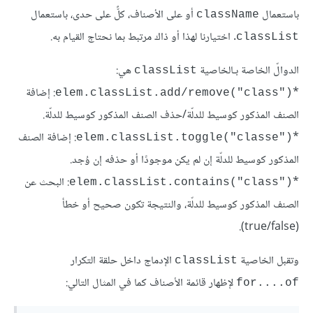
باستعمال
أو على الأصناف، كلٌّ على حدى، باستعمال
className
. اختيارنا لهذا أو ذاك مرتبط بما نحتاج القيام به.
classList
الدوالّ الخاصة بـالخاصية
هي:
classList
*
: إضافة
elem.classList.add/remove("class")‎
الصنف المذكور كوسيط للدلّة/حذف الصنف المذكور كوسيط للدلّة.
*
: إضافة الصنف
elem.classList.toggle("classe")‎
المذكور كوسيط للدلّة إن لم يكن موجودًا أو حذفه إن وُجد.
*
: البحث عن
elem.classList.contains("class")‎
الصنف المذكور كوسيط للدلّة، والنتيجة تكون صحيح أو خطأ
(true/false).
وتقبل الخاصية
الإدماج داخل حلقة التكرار
classList
لإظهار قائمة الأصناف كما في المثال التالي:
for....of