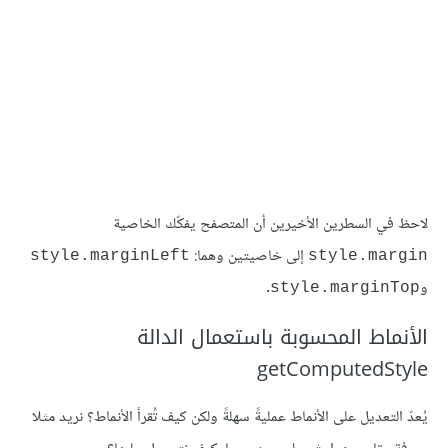
لاحظ في السطرين الأخيرين أن المتصفح يفكّك الخاصية
إلى خاصيتين وهما:
style.marginLeft
style.margin
و
.
style.marginTop
الأنماط المحسوبة باستعمال الدالة
getComputedStyle
يُعدّ التعديل على الأنماط عمليةً سهلةً ولكن كيف تُقرأ الأنماط؟ نريد مثلا