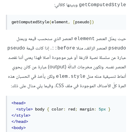
وبنيتها كالآتي:
getComputedStyle
getComputedStyle
(
element
,
[
pseudo
])
حيث يمثّل العنصر
العنصر الذي سنحسب قيمه ويمثل
element
العنصر الزائف، مثلا
. إذا كانت قيمة
pseudo
before::
pseudo
عبارة عن سلسلة نصية فارغة أو غير موجودة أصلا فهذا يعني أننا نقصد
العنصر نفسه. وتكون مخرجات الدالّة (output) عبارة عن كائن يحوي
أنماط تنسيقية مثله مثل
ولكن يأخذ في الحسبان هذه
elem.style
المرة كلّ الأصناف الموجودة في ملف CSS. وفيما يلي مثال على ذلك:
<head>
<style>
 body 
{
 color
:
 red
;
 margin
:
5px
}
</style>
</head>
<body>