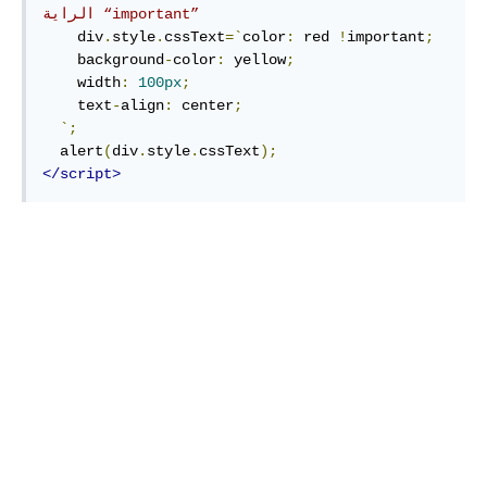
الراية “important” 
    div
.
style
.
cssText
=`
color
:
 red 
!
important
;
    background
-
color
:
 yellow
;
    width
:
100px
;
    text
-
align
:
 center
;
`;
  alert
(
div
.
style
.
cssText
);
</script>