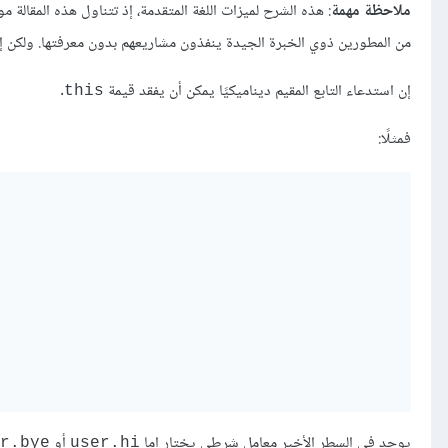
ملاحظة مهمة
: هذه الشرح لميزات اللغة المتقدمة، إذ تتناول هذه المقالة م
من المطورين ذوي الخبرة الجيدة ينفذون مشاريعهم بدون معرفتها. ولكن إذا
إن استدعاء التابع المقيم ديناميكيًا يمكن أن يفقد قيمة
.
this
فمثلًا:
يوجد في السطر الأخير معامل شرطي يختار إما
أو
r.bye
user.hi