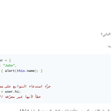
لثاني؟
د:
er 
=
{
:
"John"
,
{
 alert
(
this
.
name
);
}
// جزّء استدعاء التوابع على سط
 
=
 user
.
hi
;
// خطأ لأنها غير معرّفة
this