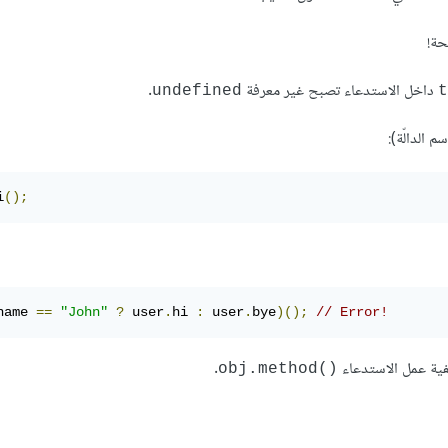
حة!
داخل الاستدعاء تصبح غير معرفة
.
undefined
t
الدالّة):
i
();
name 
==
"John"
?
 user
.
hi 
:
 user
.
bye
)();
// Error!
فية عمل الاستدعاء
.
obj.method()‎