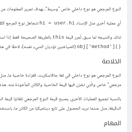
النوع المرجعي هو نوع داخلي خاص "وسيط"، بهدف تمرير المعلومات من 
أي عملية أخرى مثل الإسناد
تتجاهل نوع المرجع ككل
hi = user.hi
لذلك وكنتيجة لما سبق، تُمرر قيمة
بالطريقة الصحيحة فقط إذا است
this
(الصياغتين تؤديان الشيء نفسه). لاحقًا في هذا
obj['method']()‎
الخلاصة
النوع المرجعي هو نوع داخلي في لغة جافاسكربت. فقراءة خاصية ما، مثل
مرجعي" خاص والّتي تخزن فيها قيمة الخاصية والكائن المأخوذة منه. هذه 
بالنسبة لجميع العمليات الأخرى، يصبح قيمة النوع المرجعي تلقائيًا قيمة الخا
الدقيقة، مثل عندما نريد الحصول على تابع ديناميكيًا من الكائن ما، باستخدا
المهام