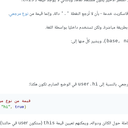
السطر الأخير يكون مستقلًا تمامًا، وبالتالي لا يوجد قيمة لـ
.
كربت خدعة - بأن لا تُرجع النقطة
دالة، وإنما قيمة من
نوع مرجعي
.
'.'
طريقة مباشرة، ولكن تستخدم داخليًا بواسطة اللغة.
، ويشير كلُّ منها إلى:
رجعي. بالنسبة إلى
في الوضع الصارم، تكون هكذا:
user.hi
// قيمة من نوع م
"hi"
,
true
)
املة حول الكائن ودواله، ويمكنهم تعيين قيمة
(ستكون user في حالتنا).
this