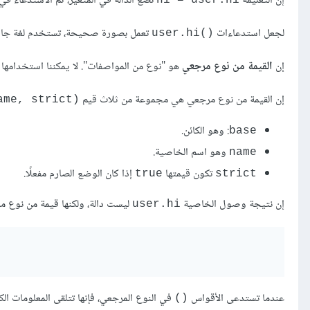
إن التعليمة
تضع الدالّة في المتغير، ثم الاستدعاء في 
لجعل استدعاءات
تعمل بصورة صحيحة، تستخدم لغة جافاس
user.hi()‎
إن
القيمة من نوع مرجعي
هو "نوع من المواصفات". لا يمكننا استخدامها ب
إن القيمة من نوع مرجعي هي مجموعة من ثلاث قيم
(base, name, strict)
: وهو الكائن.
base
وهو اسم الخاصية.
name
تكون قيمتها
إذا كان الوضع الصارم مفعلًا.
true
strict
إن نتيجة وصول الخاصية
ليست دالة، ولكنها قيمة من نوع م
user.hi
عندما تستدعى الأقواس
في النوع المرجعي، فإنها تتلقى المعلومات الك
()