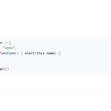
er 
=
{
:
"John"
,
function
()
{
 alert
(
this
.
name
)
}
go
)()