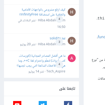
كيف ارفع مشروعي بالواجهات الأمامية
والخلفية على استضافة InfinityFree؟
.
thi
4
Hiba Abdalrheem · نشر
الثلاثاء في
16:50
.
func
لغة solidity
3
Hiba Abdalrheem · نشر
20 يوليو
ما هي أفضل المصادر المجانية (كورسات،
ة من "نوع
كتب، أدوات) لتعلّم واحترام لغة C++، وما
4
هي أهم الأخطاء الشائعة التي يجب تجنبها؟
ه.
Tech_Aspire · نشر
14 يوليو
حالات
تابعنا على