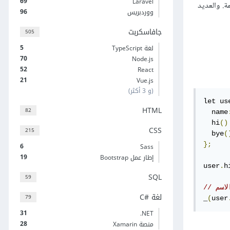
69
Laravel
ة. والعديد
96
ووردبريس
جافاسكربت
505
5
لغة TypeScript
70
Node.js
52
React
21
Vue.js
(و 3 أكثر)
let us
HTML
82
  name
  hi
()
CSS
215
  bye
(
};
6
Sass
19
إطار عمل Bootstrap
user
.
h
SQL
59
لغة C#‎
79
_
(
user
31
‎.NET
28
منصة Xamarin