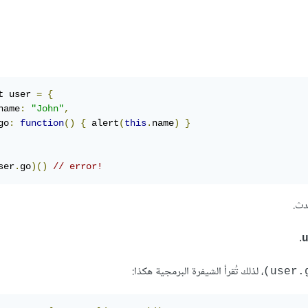
t user 
=
{
name
:
"John"
,
go
:
function
()
{
 alert
(
this
.
name
)
}
ser
.
go
)()
// error!
دث.
.
، لذلك تُقرأ الشيفرة البرمجية هكذا:
‎(user.