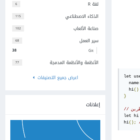
لغة R
6
الذكاء الاصطناعي
115
صناعة الألعاب
102
سير العمل
68
38
Git
الأنظمة والأنظمة المدمجة
77
اعرض جميع التصنيفات
let us
  name
  hi
()
}
إعلانات
رين
let hi
hi
();