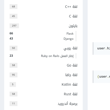
لغة C++‎
68
لغة C
45
بايثون
297
66
Flask
43
Django
لغة روبي
50
user
.
h
23
إطار العمل Ruby on Rails
لغة Go
58
لغة جافا
95
(
user
.
لغة Kotlin
5
لغة Rust
58
برمجة أندرويد
11