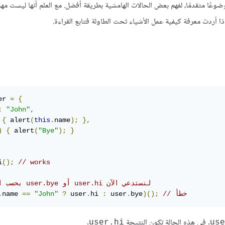
وضوعًا متقدمًا، لفهم بعض الحالات الهامشية بطريقة أفضل. مع العلم أنها ليست مهم
 أردت معرفة كيفية عمل الأشياء تحت الطاولة فتابع القراءة.
er 
=
{
:
"John"
,
{
 alert
(
this
.
name
);
},
)
{
 alert
(
"Bye"
);
}
i
();
// works
// لنستدعي الآن ‫user.hi أو user.bye بحسب الاسم
// خطأ
)();
bye
.
 user
:
hi 
.
 user
?
"John"
==
name 
.
. في هذه الحالة تكون النتيجة
.
user.hi
use