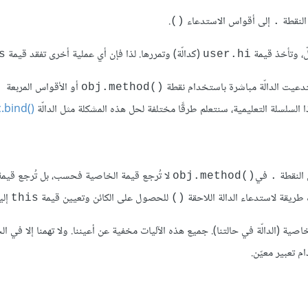
النقطة
إلى أقواس الاستدعاء
.
()
.
ّ، وتأخذ قيمة
(كدالّة) وتمررها. لذا فإن أي عملية أخرى تفقد قيمة
s
user.hi
دعيت الدالّة مباشرة باستخدام نقطة
أو الأقواس المربعة
obj.method()‎
 السلسلة التعليمية، سنتعلم طرقًا مختلفة لحل هذه المشكلة مثل الدالّة
.bind()
 النقطة
في
لا تُرجع قيمة الخاصية فحسب، بل تُرجع قيم
obj.method()‎
.
طريقة لاستدعاء الدالة اللاحقة
للحصول على الكائن وتعيين قيمة
إلي
this
()
صية (الدالّة في حالتنا). جميع هذه الآليات مخفية عن أعيننا. ولا تهمنا إلا في ال
م تعبير معيّن.