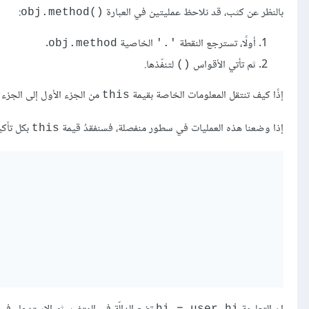
بالنظر عن كثب، قد نلاحظ عمليتين في العبارة
:
obj.method()‎
أولًا، تسترجع النقطة
الخاصية
.
obj.method
'.'
ثم تأتي الأقواس
لتنفّذها.
()
إذًا كيف تنتقل المعلومات الخاصة بقيمة
من الجزء الأول إلى الجزء ا
this
إذا وضعنا هذه العمليات في سطور منفصلة، فسنفقدُ قيمة
بكل تأكي
this
hi = user.hi