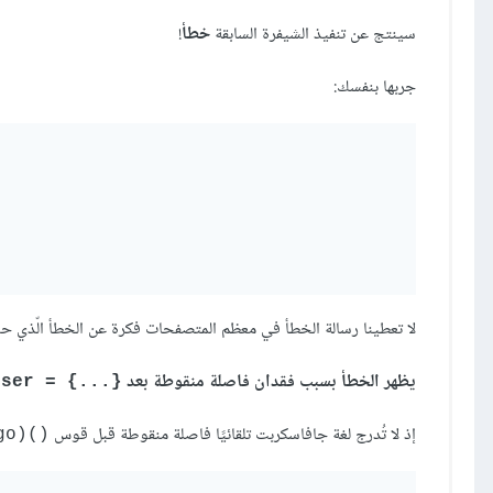
سينتج عن تنفيذ الشيفرة السابقة
خطأ
!
جربها بنفسك:
لا تعطينا رسالة الخطأ في معظم المتصفحات فكرة عن الخطأ الّذي ح
يظهر الخطأ بسبب فقدان فاصلة منقوطة بعد
user = {...}‎
إذ لا تُدرج لغة جافاسكربت تلقائيًا فاصلة منقوطة قبل قوس
go)()‎