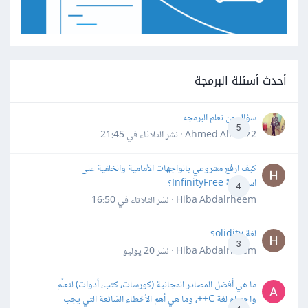
أحدث أسئلة البرمجة
سؤال عن تعلم البرمجه
5
Ahmed Alhafiz2 · نشر
الثلاثاء في 21:45
كيف ارفع مشروعي بالواجهات الأمامية والخلفية على
استضافة InfinityFree؟
4
Hiba Abdalrheem · نشر
الثلاثاء في 16:50
لغة solidity
3
Hiba Abdalrheem · نشر
20 يوليو
ما هي أفضل المصادر المجانية (كورسات، كتب، أدوات) لتعلّم
واحترام لغة C++، وما هي أهم الأخطاء الشائعة التي يجب