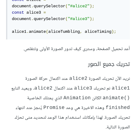
document
.
querySelector
(
"#alice2"
);
const
 alice3 
=
document
.
querySelector
(
"#alice3"
);
alice1
.
animate
(
aliceTumbling
,
 aliceTiming
);
أعد تحميل الصفحة، وسترى كيف تدور الصورة اﻷولى وتتقلص.
تحريك جميع الصور
نريد الآن تحريك الصورة
عند اكتمال حركة الصورة
alice2
ثم تحريك
عند اكتمال
. ويعيد التابع
alice2
alice3
alice1
الكائن
الذي يمتلك الخاصية
Animation
()animate
وهذه الاخيرة هي وعد
يُنجز عند انتهاء
Promise
finished
تحريك الصورة. لهذا بإمكانك استخدام هذا الوعد لتحديد متى تحرّك
الصورة التالية.