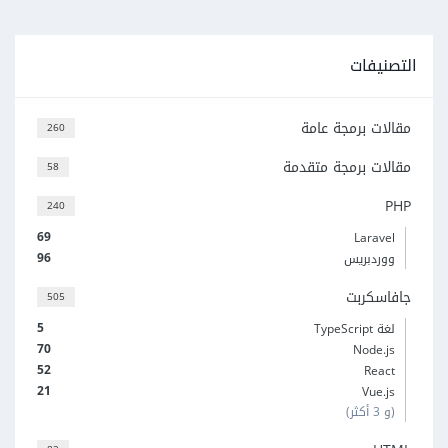
التصنيفات
مقالات برمجة عامة
260
مقالات برمجة متقدمة
58
PHP
240
69
Laravel
96
ووردبريس
جافاسكربت
505
5
لغة TypeScript
70
Node.js
52
React
21
Vue.js
(و 3 أكثر)