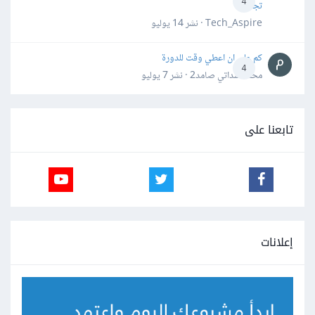
4
تجنبها؟
Tech_Aspire · نشر
14 يوليو
كم علي ان اعطي وقت للدورة
4
محمد سداتي صامد2 · نشر
7 يوليو
تابعنا على
إعلانات