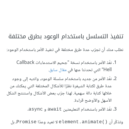
تنفيذ التسلسل باستخدام الوعود بطرق مختلفة
نطلب منك أن تجرّب عدة طرق مختلفة في تنفيذ اﻷمر باستخدام الوعود:
نفّذ الأمر باستخدام نسخة "جحيم الاستدعاءات Callback
Hell" التي تحدثنا عنها في
مقال سابق
.
نفّذ اﻷمر من جديد باستخدام سلسلة الوعود، وانتبه إلى وجود
عدة طرق لكتابة الشيفرة نظرًا للأشكال المختلفة التي يمكنك من
خلالها كتابة دالة سهمية. لهذا جرّب بعض اﻷشكال واستنتج الشكل
اﻷسهل واﻷوضح قراءة.
نفّذ اﻷمر باستخدام التعليمتين
و
.
async
await
وتذكّر أن
لا تعيد وعدًا
، بل
Promise
()element.animate