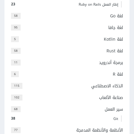
23
إطار العمل Ruby on Rails
لغة Go
58
لغة جافا
95
لغة Kotlin
5
لغة Rust
58
برمجة أندرويد
11
لغة R
6
الذكاء الاصطناعي
115
صناعة الألعاب
102
سير العمل
68
38
Git
الأنظمة والأنظمة المدمجة
77