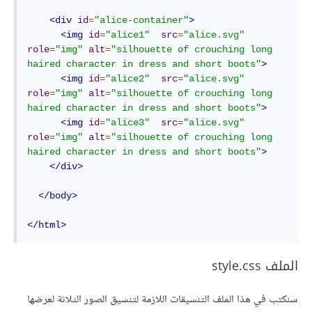
<div
id
=
"alice-container"
>
<img
id
=
"alice1"
src
=
"alice.svg"
role
=
"img"
alt
=
"silhouette of crouching long 
haired character in dress and short boots"
>
<img
id
=
"alice2"
src
=
"alice.svg"
role
=
"img"
alt
=
"silhouette of crouching long 
haired character in dress and short boots"
>
<img
id
=
"alice3"
src
=
"alice.svg"
role
=
"img"
alt
=
"silhouette of crouching long 
haired character in dress and short boots"
>
</div>
</body>
</html>
الملف style.css
سنكتب في هذا الملف التنسيقات اللازمة لتنسيق الصور الثلاثة لعرضها