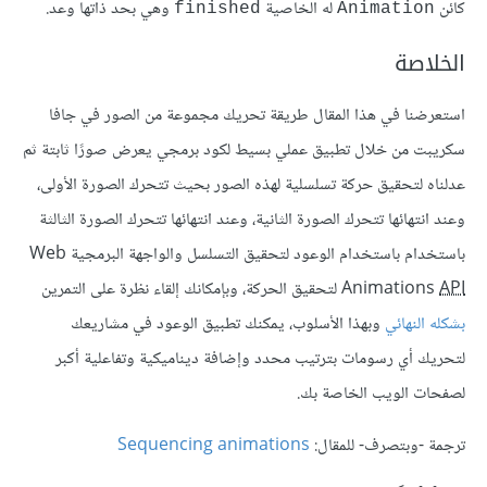
كائن
له الخاصية
وهي بحد ذاتها وعد.
finished
Animation
الخلاصة
استعرضنا في هذا المقال طريقة تحريك مجموعة من الصور في جافا
سكريبت من خلال تطبيق عملي بسيط لكود برمجي يعرض صورًا ثابتة ثم
عدلناه لتحقيق حركة تسلسلية لهذه الصور بحيث تتحرك الصورة الأولى،
وعند انتهائها تتحرك الصورة الثانية، وعند انتهائها تتحرك الصورة الثالثة
باستخدام باستخدام الوعود لتحقيق التسلسل والواجهة البرمجية Web
API
Animations
لتحقيق الحركة، وبإمكانك إلقاء نظرة على التمرين
بشكله النهائي
وبهذا الأسلوب، يمكنك تطبيق الوعود في مشاريعك
لتحريك أي رسومات بترتيب محدد وإضافة ديناميكية وتفاعلية أكبر
لصفحات الويب الخاصة بك.
ترجمة -وبتصرف- للمقال:
Sequencing animations