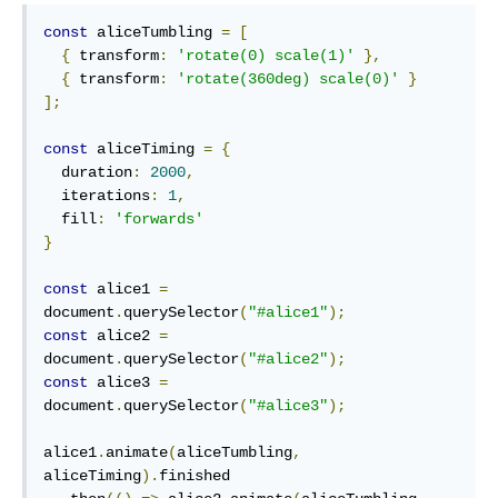
const
 aliceTumbling 
=
[
{
 transform
:
'rotate(0) scale(1)'
},
{
 transform
:
'rotate(360deg) scale(0)'
}
];
const
 aliceTiming 
=
{
  duration
:
2000
,
  iterations
:
1
,
  fill
:
'forwards'
}
const
 alice1 
=
document
.
querySelector
(
"#alice1"
);
const
 alice2 
=
document
.
querySelector
(
"#alice2"
);
const
 alice3 
=
document
.
querySelector
(
"#alice3"
);
alice1
.
animate
(
aliceTumbling
,
aliceTiming
).
finished
