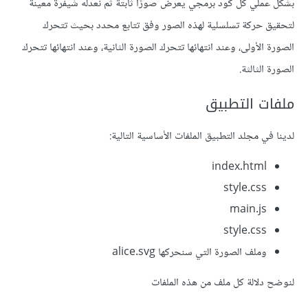
بشكل عملي كل كود برمجي يعرض صورًا ثابتة ثم نعدله شيفرة معينة
لتحقيق حركة تسلسلية لهذه الصور وفق تتابع محدد بحيث تتحرك
الصورة الأولى، وعند انتهائها تتحرك الصورة الثانية، وعند انتهائها تتحرك
الصورة الثالثة.
ملفات التطبيق
لدينا في مجلد التطبيق الملفات الأساسية التالية:
index.html
style.css
main.js
style.css
وملف الصورة التي سنحركها alice.svg
لنوضح دلالة كل ملف من هذه الملفات