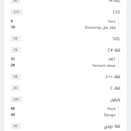
HTML
82
CSS
215
6
Sass
19
إطار عمل Bootstrap
SQL
59
لغة C#‎
79
31
‎.NET
28
منصة Xamarin
لغة C++‎
68
لغة C
45
بايثون
297
66
Flask
43
Django
لغة روبي
50